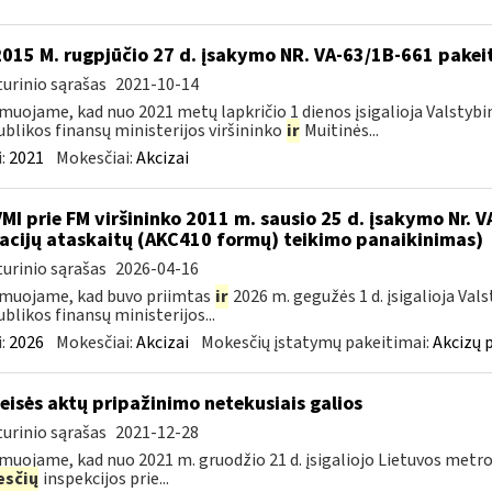
2015 M. rugpjūčio 27 d. įsakymo NR. VA-63/1B-661 pakei
urinio sąrašas
2021-10-14
muojame, kad nuo 2021 metų lapkričio 1 dienos įsigalioja Valstybi
blikos finansų ministerijos viršininko
ir
Muitinės...
:
2021
Mokesčiai:
Akcizai
VMI prie FM viršininko 2011 m. sausio 25 d. įsakymo Nr. 
acijų ataskaitų (AKC410 formų) teikimo panaikinimas)
urinio sąrašas
2026-04-16
muojame, kad buvo priimtas
ir
2026 m. gegužės 1 d. įsigalioja Val
blikos finansų ministerijos...
:
2026
Mokesčiai:
Akcizai
Mokesčių įstatymų pakeitimai:
Akcizų 
teisės aktų pripažinimo netekusiais galios
urinio sąrašas
2021-12-28
muojame, kad nuo 2021 m. gruodžio 21 d. įsigaliojo Lietuvos metro
sčių
inspekcijos prie...