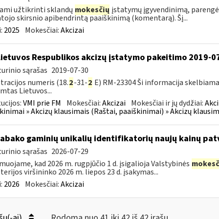
ami užtikrinti sklandų
mokesčių
įstatymų įgyvendinimą, parengė
tojo skirsnio apibendrintą paaiškinimą (komentarą). Šį...
:
2025
Mokesčiai:
Akcizai
Lietuvos Respublikos akcizų įstatymo pakeitimo 2019-0
urinio sąrašas
2019-07-30
tracijos numeris (18.
2
-31-
2
E) RM-23304 Ši informacija skelbiama
imtas Lietuvos...
tucijos:
VMI prie FM
Mokesčiai:
Akcizai
Mokesčiai ir jų dydžiai:
Akci
kinimai » Akcizų klausimais (Raštai, paaiškinimai) » Akcizų klausim
tabako gaminių unikalių identifikatorių naujų kainų pat
urinio sąrašas
2026-07-29
muojame, kad 2026 m. rugpjūčio 1 d. įsigalioja Valstybinės
mokesč
terijos viršininko 2026 m. liepos 23 d. įsakymas...
:
2026
Mokesčiai:
Akcizai
šų(-ai)
Rodoma nuo 41 iki 42 iš 42 irašų.