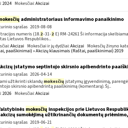
:
2024
Mokesčiai:
Akcizai
mokesčių
administratoriaus informavimo panaikinimo
urinio sąrašas
2019-08-08
tracijos numeris (18.
2
-31-
2
E) RM-24261 Ši informacija skelbiama
tas Lietuvos Respublikos...
čiai:
Akcizai
Mokesčiai ir jų dydžiai:
Akcizai
Mokesčių žinyno kate
ai, paaiškinimai) » Akcizų klausimais (Raštai, paaiškinimai) 2019
Akcizų įstatymo septintojo skirsnio apibendrinto paai
urinio sąrašas
2026-04-14
ami užtikrinti sklandų
mokesčių
įstatymų įgyvendinimą, parengė
ntojo skirsnio apibendrintą paaiškinimą (komentarą). Šį...
:
2026
Mokesčiai:
Akcizai
Valstybinės
mokesčių
inspekcijos prie Lietuvos Respublik
 akcizų sumokėjimą užtikrinančių dokumentų priėmimo,
urinio sąrašas
2019-06-21