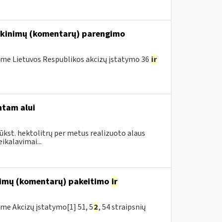
iškinimų (komentarų) parengimo
me Lietuvos Respublikos akcizų įstatymo 36
ir
ntam alui
ūkst. hektolitrų per metus realizuoto alaus
ikalavimai...
inimų (komentarų) pakeitimo
ir
me Akcizų įstatymo[1] 51, 5
2
, 54 straipsnių