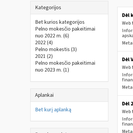
Kategorijos
Dėl 
Bet kurios kategorijos
Web t
Pelno mokesčio pakeitimai
Info
nuo 2022 m.
(6)
apska
2022
(4)
Metai
Pelno mokestis
(3)
2021
(2)
Dėl 
Pelno mokesčio pakeitimai
Web t
nuo 2023 m.
(1)
Infor
finan
Metai
Aplankai
Dėl 
Bet kurį aplanką
Web t
Infor
finan
Metai