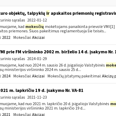
kuro objektų, talpyklų
ir
apskaitos priemonių registravi
urinio sąrašas
2022-01-12
rmuojame, kad
mokesčių
mokėtojams panaikinta prievolė VMI[1] r
itos priemones. Šiuos pakeitimus reglamentuoja šie teisės...
:
2022
Mokesčiai:
Akcizai
VMI prie FM viršininko 2002 m. birželio 14 d. įsakymo Nr.
urinio sąrašas
2024-01-29
muojame, kad nuo 2024 m. sausio 26 d. įsigaliojo Valstybinės
moke
sų ministerijos viršininko 2024 m. sausio 25 d....
:
2024
Mokesčiai:
Akcizai
Mokesčių įstatymų pakeitimai:
Akcizų 
2021 m. lapkričio 19 d. įsakymo Nr. VA-81
urinio sąrašas
2021-11-23
muojame, kad nuo 2021 m. lapkričio 20 d. įsigaliojo Valstybinės
mo
sų ministerijos viršininko 2021 m. lapkričio 19 d....
:
2021
Mokesčiai:
Akcizai