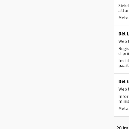
Siekd
aštun
Metai
Dėl 
Web t
Regis
d. pri
Insti
paaiš
Dėl 
Web t
Infor
minis
Metai
20 Įra