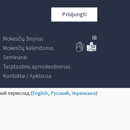
Prisijungti
Mokesčių žinynas
Mokesčių kalendorius
Seminarai
Tarptautinis apmokestinimas
Kontaktai / Apklausa
ний переклад (
English
,
Русский
,
Українська
)