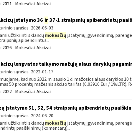
:
2021
Mokesčiai:
Akcizai
Akcizų įstatymo 36
ir
37-1 straipsnių apibendrintų paa
urinio sąrašas
2026-06-03
ami užtikrinti sklandų
mokesčių
įstatymų įgyvendinimą, parengė
traipsnių apibendrintus...
:
2026
Mokesčiai:
Akcizai
akcizų lengvatos taikymo mažųjų alaus daryklų pagami
urinio sąrašas
2022-01-17
muojame, kad nuo 2022 m. sausio 1 d. mažosios alaus daryklos 10 t
mas 50 procentų mažesnis akcizo tarifas (0,03910 Eur / 1%LTR). Re
:
2022
Mokesčiai:
Akcizai
zų įstatymo 51, 52, 54 straipsnių apibendrintų paaišk
urinio sąrašas
2024-06-20
ami užtikrinti sklandų
mokesčių
įstatymų įgyvendinimą, parengė
ndrintų paaiškinimų (komentarų)...