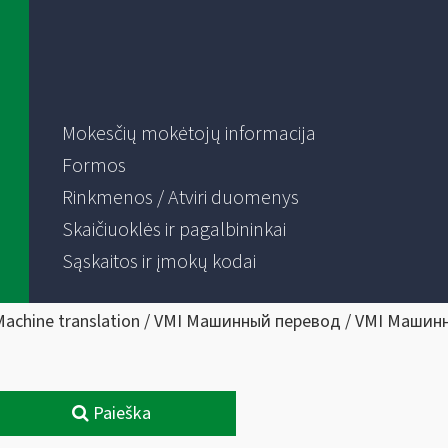
Mokesčių mokėtojų informacija
Formos
Rinkmenos / Atviri duomenys
Skaičiuoklės ir pagalbininkai
Sąskaitos ir įmokų kodai
Machine translation / VMI Машинный перевод / VMI Машин
Paieška