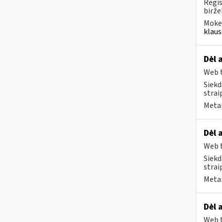
Regis
biržel
Mokes
klaus
Dėl 
Web t
Siekd
strai
Metai
Dėl 
Web t
Siekd
strai
Metai
Dėl 
Web t