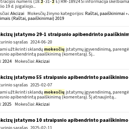
tracijos numeris (18.
2
-31-
2
E) RM-18924 Ši informacija skelbiama
io 19 d. įsigaliojo...
čiai:
Akcizai
Mokesčių žinyno kategorijos:
Raštai, paaiškinimai » 
imais (Raštai, paaiškinimai) 2019
akcizų įstatymo 29-1 straipsnio apibendrinto paaiškin
urinio sąrašas
2024-06-20
ami užtikrinti sklandų
mokesčių
įstatymų įgyvendinimą, parengė
psnio apibendrintą paaiškinimą (komentarą). Šį...
:
2024
Mokesčiai:
Akcizai
akcizų įstatymo 55 straipsnio apibendrinto paaiškinim
urinio sąrašas
2025-02-07
ami užtikrinti sklandų
mokesčių
įstatymų įgyvendinimą, parengė
psnio apibendrintą paaiškinimą (komentarą). Šį atnaujintą...
:
2025
Mokesčiai:
Akcizai
akcizų įstatymo 10 straipsnio apibendrinto paaiškinim
urinio sąrašas
2025-02-11