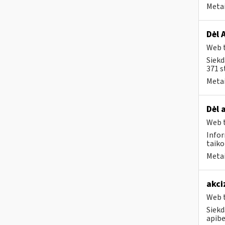
Metai
Dėl 
Web t
Siekd
371 s
Metai
Dėl 
Web t
Infor
taiko
Metai
akci
Web t
Siekd
apibe