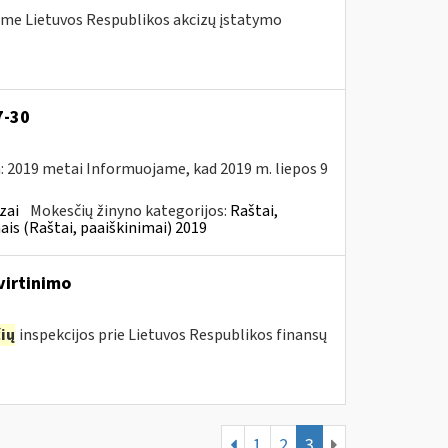
me Lietuvos Respublikos akcizų įstatymo
7-30
: 2019 metai Informuojame, kad 2019 m. liepos 9
zai
Mokesčių žinyno kategorijos:
Raštai,
ais (Raštai, paaiškinimai) 2019
virtinimo
ių
inspekcijos prie Lietuvos Respublikos finansų
1
2
3