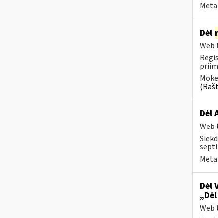
Metai
Dėl
Web t
Regis
priim
Mokes
(Rašt
Dėl 
Web t
Siekd
septi
Metai
Dėl 
„Dėl
Web t