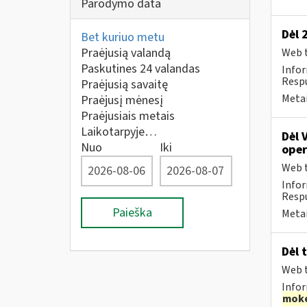
Parodymo data
Dėl 
Bet kuriuo metu
Praėjusią valandą
Web t
Paskutines 24 valandas
Infor
Respu
Praėjusią savaitę
Metai
Praėjusį mėnesį
Praėjusiais metais
Laikotarpyje…
Dėl 
Nuo
Iki
oper
Web t
Infor
Respu
Paieška
Metai
Dėl 
Web t
Infor
moke