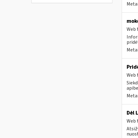
Metai
moke
Web t
Infor
pridė
Metai
Prid
Web t
Siekd
apibe
Metai
Dėl 
Web t
Atsiž
nuost