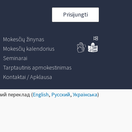
Prisijungti
Mokesčių žinynas
Mokesčių kalendorius
Seminarai
Tarptautinis apmokestinimas
Kontaktai / Apklausa
ний переклад (
English
,
Русский
,
Українська
)