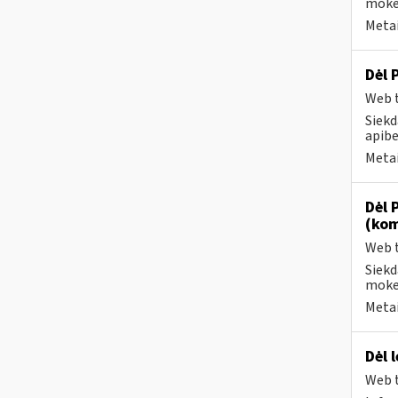
mokes
Metai
Dėl 
Web t
Siekd
apibe
Metai
Dėl 
(kom
Web t
Siekd
mokes
Metai
Dėl 
Web t