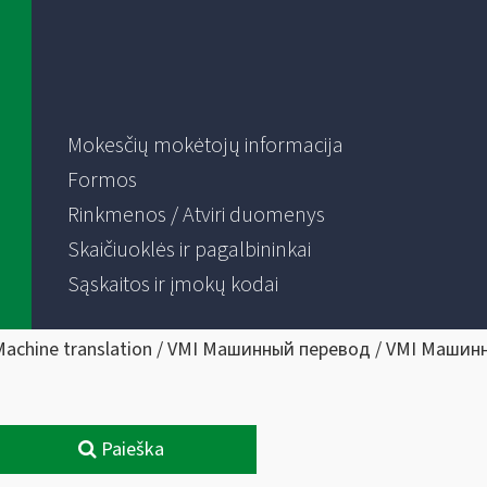
Mokesčių mokėtojų informacija
Formos
Rinkmenos / Atviri duomenys
Skaičiuoklės ir pagalbininkai
Sąskaitos ir įmokų kodai
Machine translation / VMI Машинный перевод / VMI Машин
Paieška