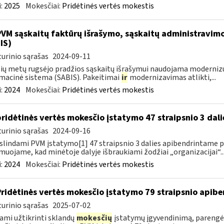
:
2025
Mokesčiai:
Pridėtinės vertės mokestis
PVM sąskaitų faktūrų išrašymo, sąskaitų administravimo
IS)
urinio sąrašas
2024-09-11
ių metų rugsėjo pradžios sąskaitų išrašymui naudojama moderniz
macinė sistema (SABIS). Pakeitimai
ir
modernizavimas atlikti,...
:
2024
Mokesčiai:
Pridėtinės vertės mokestis
pridėtinės vertės mokesčio įstatymo 47 straipsnio 3 dal
urinio sąrašas
2024-09-16
slindami PVM įstatymo[1] 47 straipsnio 3 dalies apibendrintame 
muojame, kad minėtoje dalyje išbraukiami žodžiai „organizacijai“..
:
2024
Mokesčiai:
Pridėtinės vertės mokestis
Pridėtinės vertės mokesčio įstatymo 79 straipsnio apib
urinio sąrašas
2025-07-02
ami užtikrinti sklandų
mokesčių
įstatymų įgyvendinimą, parengė