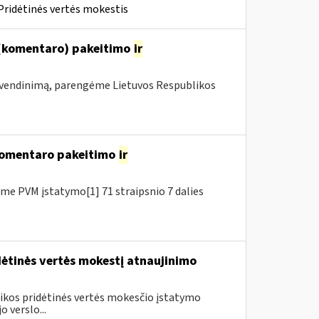
Pridėtinės vertės mokestis
 (komentaro) pakeitimo
ir
vendinimą, parengėme Lietuvos Respublikos
 komentaro pakeitimo
ir
e PVM įstatymo[1] 71 straipsnio 7 dalies
dėtinės vertės mokestį atnaujinimo
blikos pridėtinės vertės mokesčio įstatymo
 verslo...