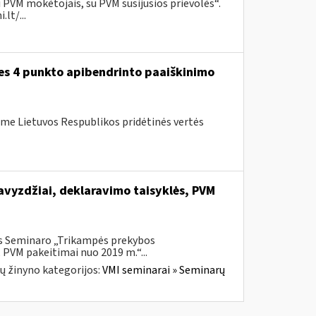
 PVM mokėtojais, su PVM susijusios prievolės“.
lt/...
ies 4 punkto apibendrinto paaiškinimo
me Lietuvos Respublikos pridėtinės vertės
vyzdžiai, deklaravimo taisyklės, PVM
is Seminaro „Trikampės prekybos
 PVM pakeitimai nuo 2019 m.“...
ų žinyno kategorijos:
VMI seminarai » Seminarų