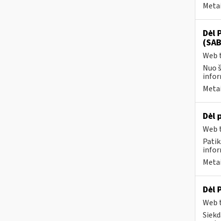
Metai
Dėl 
(SAB
Web t
Nuo š
infor
Metai
Dėl 
Web t
Patik
infor
Metai
Dėl 
Web t
Siekd