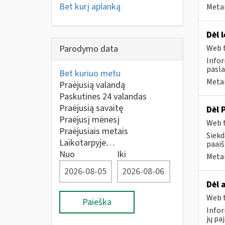
Bet kurį aplanką
Metai
Dėl 
Parodymo data
Web t
Infor
pasla
Bet kuriuo metu
Metai
Praėjusią valandą
Paskutines 24 valandas
Praėjusią savaitę
Dėl 
Praėjusį mėnesį
Web t
Praėjusiais metais
Siekd
Laikotarpyje…
paai
Nuo
Iki
Metai
Dėl 
Web t
Paieška
Infor
jų pa