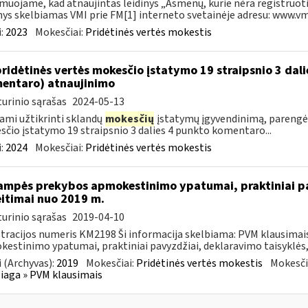
muojame, kad atnaujintas leidinys „Asmenų, kurie nėra registruoti
nys skelbiamas VMI prie FM[1] interneto svetainėje adresu: www.vmi.
:
2023
Mokesčiai:
Pridėtinės vertės mokestis
pridėtinės vertės mokesčio įstatymo 19 straipsnio 3 dal
entaro) atnaujinimo
urinio sąrašas
2024-05-13
ami užtikrinti sklandų
mokesčių
įstatymų įgyvendinimą, parengė
čio įstatymo 19 straipsnio 3 dalies 4 punkto komentaro...
:
2024
Mokesčiai:
Pridėtinės vertės mokestis
ampės prekybos apmokestinimo ypatumai, praktiniai pa
itimai nuo 2019 m.
urinio sąrašas
2019-04-10
tracijos numeris KM2198 Ši informacija skelbiama: PVM klausima
estinimo ypatumai, praktiniai pavyzdžiai, deklaravimo taisyklės,
 (Archyvas):
2019
Mokesčiai:
Pridėtinės vertės mokestis
Mokesči
aga » PVM klausimais