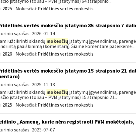
čio įstatymo (toliau – PVM įstatymas) 64 straipsnio...
:
2025
Mokesčiai:
Pridėtinės vertės mokestis
Pridėtinės vertės mokesčio įstatymo 85 straipsnio 7 da
urinio sąrašas
2026-01-14
ami užtikrinti sklandų
mokesčių
įstatymų įgyvendinimą, parengėm
ndrintą paaiškinimą (komentarą). Šiame komentare pateikėme...
:
2026
Mokesčiai:
Pridėtinės vertės mokestis
Pridėtinės vertės mokesčio įstatymo 15 straipsnio 21 da
entaro)
urinio sąrašas
2025-11-13
ami užtikrinti sklandų
mokesčių
įstatymų įgyvendinimą, parengė
čio įstatymo (toliau – PVM įstatymas) 15 straipsnio 21...
:
2025
Mokesčiai:
Pridėtinės vertės mokestis
leidinio „Asmenų, kurie nėra registruoti PVM mokėtojais,
urinio sąrašas
2023-07-07