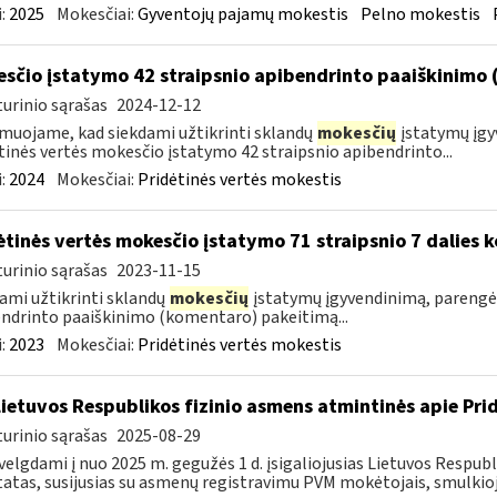
:
2025
Mokesčiai:
Gyventojų pajamų mokestis
Pelno mokestis
sčio įstatymo 42 straipsnio apibendrinto paaiškinimo
urinio sąrašas
2024-12-12
muojame, kad siekdami užtikrinti sklandų
mokesčių
įstatymų įgy
tinės vertės mokesčio įstatymo 42 straipsnio apibendrinto...
:
2024
Mokesčiai:
Pridėtinės vertės mokestis
ėtinės vertės mokesčio įstatymo 71 straipsnio 7 dalies
urinio sąrašas
2023-11-15
ami užtikrinti sklandų
mokesčių
įstatymų įgyvendinimą, parengėm
ndrinto paaiškinimo (komentaro) pakeitimą...
:
2023
Mokesčiai:
Pridėtinės vertės mokestis
Lietuvos Respublikos fizinio asmens atmintinės apie Pri
urinio sąrašas
2025-08-29
velgdami į nuo 2025 m. gegužės 1 d. įsigaliojusias Lietuvos Respu
atas, susijusias su asmenų registravimu PVM mokėtojais, smulkiojo