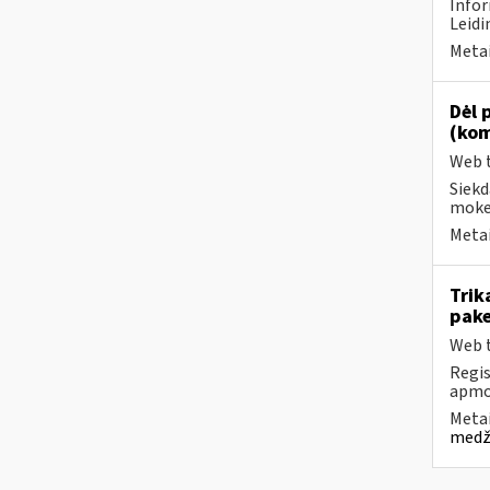
Infor
Leidi
Metai
Dėl 
(kom
Web t
Siekd
mokes
Metai
Trik
pake
Web t
Regis
apmok
Metai
medži