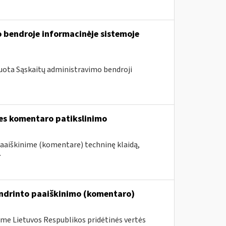
 bendroje informacinėje sistemoje
uota Sąskaitų administravimo bendroji
ies komentaro patikslinimo
paaiškinime (komentare) techninę klaidą,
.
endrinto paaiškinimo (komentaro)
me Lietuvos Respublikos pridėtinės vertės