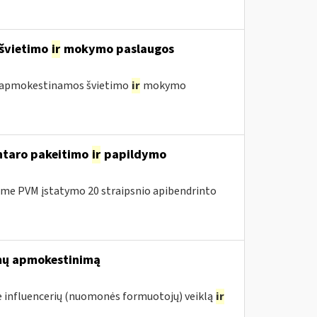
 švietimo
ir
mokymo paslaugos
 neapmokestinamos švietimo
ir
mokymo
entaro pakeitimo
ir
papildymo
me PVM įstatymo 20 straipsnio apibendrinto
mų apmokestinimą
 influencerių (nuomonės formuotojų) veiklą
ir