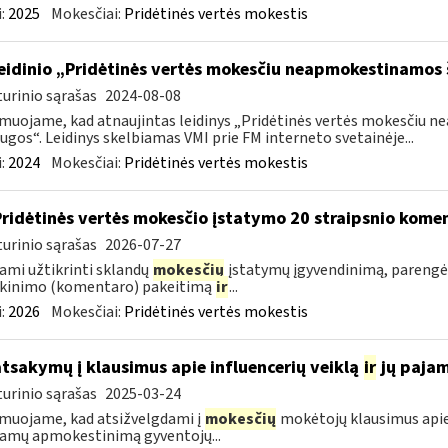
:
2025
Mokesčiai:
Pridėtinės vertės mokestis
leidinio „Pridėtinės vertės mokesčiu neapmokestinamos
urinio sąrašas
2024-08-08
muojame, kad atnaujintas leidinys „Pridėtinės vertės mokesčiu
ugos“. Leidinys skelbiamas VMI prie FM interneto svetainėje...
:
2024
Mokesčiai:
Pridėtinės vertės mokestis
Pridėtinės vertės mokesčio įstatymo 20 straipsnio kom
urinio sąrašas
2026-07-27
ami užtikrinti sklandų
mokesčių
įstatymų įgyvendinimą, parengė
škinimo (komentaro) pakeitimą
ir
...
:
2026
Mokesčiai:
Pridėtinės vertės mokestis
atsakymų į klausimus apie influencerių veiklą
ir
jų paja
urinio sąrašas
2025-03-24
muojame, kad atsižvelgdami į
mokesčių
mokėtojų klausimus apie
jamų apmokestinimą gyventojų...