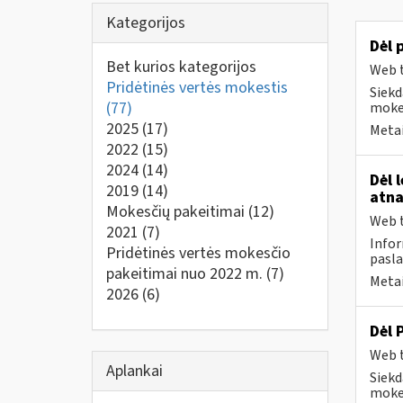
Kategorijos
Dėl 
Bet kurios kategorijos
Web t
Pridėtinės vertės mokestis
Siekd
(77)
mokes
2025
(17)
Metai
2022
(15)
2024
(14)
Dėl 
2019
(14)
atna
Mokesčių pakeitimai
(12)
Web t
2021
(7)
Infor
Pridėtinės vertės mokesčio
pasla
pakeitimai nuo 2022 m.
(7)
Metai
2026
(6)
Dėl 
Web t
Aplankai
Siekd
mokes