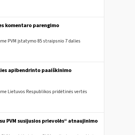
lies komentaro parengimo
e PVM įstatymo 85 straipsnio 7 dalies
lies apibendrinto paaiškinimo
me Lietuvos Respublikos pridėtinės vertės
 su PVM susijusios prievolės“ atnaujinimo