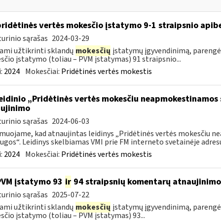
pridėtinės vertės mokesčio įstatymo 9-1 straipsnio api
urinio sąrašas
2024-03-29
ami užtikrinti sklandų
mokesčių
įstatymų įgyvendinimą, parengė
čio įstatymo (toliau – PVM įstatymas) 91 straipsnio...
:
2024
Mokesčiai:
Pridėtinės vertės mokestis
leidinio „Pridėtinės vertės mokesčiu neapmokestinamos 
ujinimo
urinio sąrašas
2024-06-03
muojame, kad atnaujintas leidinys „Pridėtinės vertės mokesčiu 
ugos“. Leidinys skelbiamas VMI prie FM interneto svetainėje adresu:
:
2024
Mokesčiai:
Pridėtinės vertės mokestis
PVM įstatymo 93
ir
94 straipsnių komentarų atnaujinimo
urinio sąrašas
2025-07-22
ami užtikrinti sklandų
mokesčių
įstatymų įgyvendinimą, parengė
čio įstatymo (toliau – PVM įstatymas) 93...