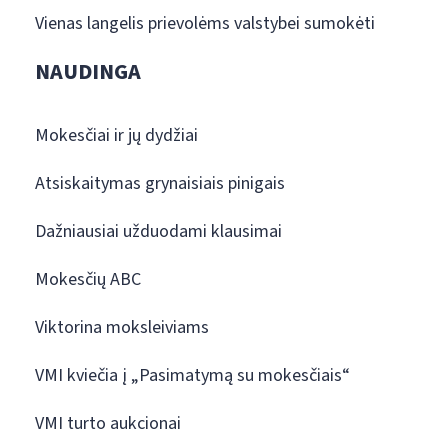
Vienas langelis prievolėms valstybei sumokėti
NAUDINGA
Mokesčiai ir jų dydžiai
Atsiskaitymas grynaisiais pinigais
Dažniausiai užduodami klausimai
Mokesčių ABC
Viktorina moksleiviams
VMI kviečia į „Pasimatymą su mokesčiais“
VMI turto aukcionai