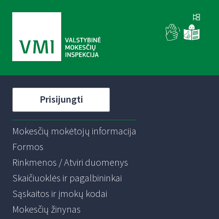
Prisijungti
Mokesčių mokėtojų informacija
Formos
Rinkmenos / Atviri duomenys
Skaičiuoklės ir pagalbininkai
Sąskaitos ir įmokų kodai
Mokesčių žinynas