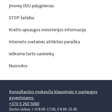
Įmonių VDU palyginimas
STOP šešėliui
Krašto apsaugos ministerijos informacija
Interneto svetainės atitikties paraiška
Ieškome turto savininkų
Nuorodos
Konsultacijos mokesčių klausimais ir paslaugos
gyventojams:
+370 5 260 5060
Darbo laikas: I-IV 8.00-17.00, V 8.00-15.45.