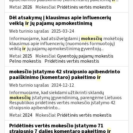
Metai:
2026
Mokesčiai:
Pridėtinės vertės mokestis
Dėl atsakymų į klausimus apie influencerių
veiklą
ir
jų pajamų apmokestinimą
Web turinio sąrašas
2025-03-24
Informuojame, kad atsižvelgdami į
mokesčių
mokėtojų
klausimus apie influencerių (nuomonės formuotojų)
veiklą
ir
jų pajamų apmokestinimą gyventojų...
Metai:
2025
Mokesčiai:
Gyventojų pajamų mokestis
Pelno mokestis
Pridėtinės vertės mokestis
mokesčio įstatymo 42 straipsnio apibendrinto
paaiškinimo (komentaro) pakeitimo
ir
Web turinio sąrašas
2024-12-12
Informuojame, kad siekdami užtikrinti sklandų
mokesčių
įstatymų įgyvendinimą, parengėme Lietuvos
Respublikos pridėtinės vertės mokesčio įstatymo 42
straipsnio apibendrinto...
Metai:
2024
Mokesčiai:
Pridėtinės vertės mokestis
Pridėtinės vertės mokesčio įstatymo 71
straipsnio 7 dalies komentaro pakeitimo
ir