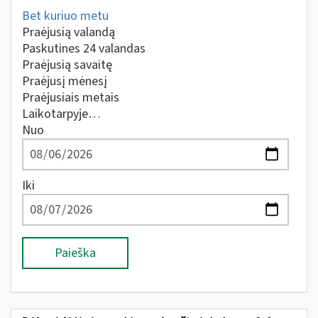
Bet kuriuo metu
Praėjusią valandą
Paskutines 24 valandas
Praėjusią savaitę
Praėjusį mėnesį
Praėjusiais metais
Laikotarpyje…
Nuo
Iki
Paieška