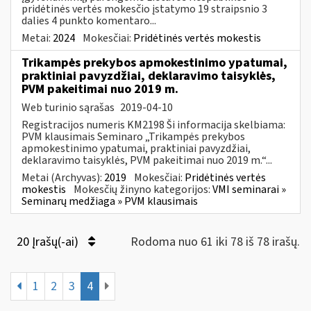
pridėtinės vertės mokesčio įstatymo 19 straipsnio 3
dalies 4 punkto komentaro...
Metai:
2024
Mokesčiai:
Pridėtinės vertės mokestis
Trikampės prekybos apmokestinimo ypatumai,
praktiniai pavyzdžiai, deklaravimo taisyklės,
PVM pakeitimai nuo 2019 m.
Web turinio sąrašas
2019-04-10
Registracijos numeris KM2198 Ši informacija skelbiama:
PVM klausimais Seminaro „Trikampės prekybos
apmokestinimo ypatumai, praktiniai pavyzdžiai,
deklaravimo taisyklės, PVM pakeitimai nuo 2019 m.“...
Metai (Archyvas):
2019
Mokesčiai:
Pridėtinės vertės
mokestis
Mokesčių žinyno kategorijos:
VMI seminarai »
Seminarų medžiaga » PVM klausimais
20 Įrašų(-ai)
Rodoma nuo 61 iki 78 iš 78 irašų.
1
2
3
4