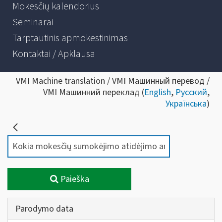
Mokesčių kalendorius
Seminarai
Tarptautinis apmokestinimas
Kontaktai / Apklausa
VMI Machine translation / VMI Машинный перевод /
VMI Машинний переклад (
English
,
Русский
,
Українська
)
Paieška
Parodymo data