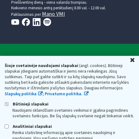
Prieššventinę dieną - viena valanda trumpiau.
Kiekvieno mėnesio antrą penktadienį 8.00 val. - 12.00 val.
Mano VMI
Paklausimas per
Valstybinė mokesčių inspekcija prie Lietuvos
U
Respublikos finansų ministerijos
Šioje svetainėje naudojami slapukai
(angl. cookies). Būtinieji
slapukai įdiegiami automatiškai ir jiems nėra reikalingas Jūsų
Biudžetinė įstaiga. Juridinio asmens kodas — 188659752,
sutikimas. Taip pat galite sutikti ir su kitų slapukų naudojimu. Savo
adresas: Vasario 16-osios g. 14, 01107 Vilnius, Lietuva, el.paštas:
sutikimą bet kada galėsite atšaukti pakeisdami interneto naršyklės
vmi@vmi.lt
, E. pristatymo dėžutės adresas 188659752
nustatymus ir ištrindami įrašytus slapukus. Daugiau informacijos
Duomenys apie Valstybinę mokesčių inspekciją prie Lietuvos
Slapukų politika
;
Privatumo politika.
Respublikos finansų ministerijos kaupiami ir saugomi Juridinių
asmenų registre
Būtinieji slapukai
Naudojami sklandžiam svetainės veikimui ir įgalina pagrindines
svetainės funkcijas. Be šių slapukų svetainė negali tinkamai veikti.
Analitiniai slapukai
Renka statistinę informaciją apie svetainės naudojimą ir
naudojami Jūsų naršymo patirties gerinimui.