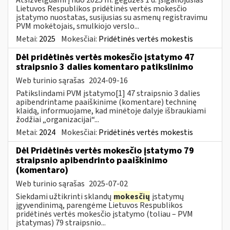
Lietuvos Respublikos pridėtinės vertės mokesčio
įstatymo nuostatas, susijusias su asmenų registravimu
PVM mokėtojais, smulkiojo verslo...
Metai:
2025
Mokesčiai:
Pridėtinės vertės mokestis
Dėl pridėtinės vertės mokesčio įstatymo 47
straipsnio 3 dalies komentaro patikslinimo
Web turinio sąrašas
2024-09-16
Patikslindami PVM įstatymo[1] 47 straipsnio 3 dalies
apibendrintame paaiškinime (komentare) techninę
klaidą, informuojame, kad minėtoje dalyje išbraukiami
žodžiai „organizacijai“...
Metai:
2024
Mokesčiai:
Pridėtinės vertės mokestis
Dėl Pridėtinės vertės mokesčio įstatymo 79
straipsnio apibendrinto paaiškinimo
(komentaro)
Web turinio sąrašas
2025-07-02
Siekdami užtikrinti sklandų
mokesčių
įstatymų
įgyvendinimą, parengėme Lietuvos Respublikos
pridėtinės vertės mokesčio įstatymo (toliau – PVM
įstatymas) 79 straipsnio...