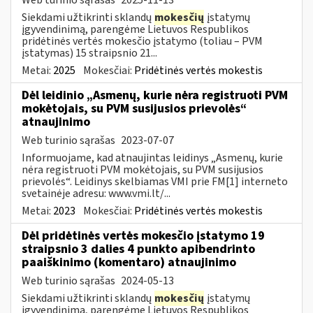
Siekdami užtikrinti sklandų
mokesčių
įstatymų
įgyvendinimą, parengėme Lietuvos Respublikos
pridėtinės vertės mokesčio įstatymo (toliau – PVM
įstatymas) 15 straipsnio 21...
Metai:
2025
Mokesčiai:
Pridėtinės vertės mokestis
Dėl leidinio „Asmenų, kurie nėra registruoti PVM
mokėtojais, su PVM susijusios prievolės“
atnaujinimo
Web turinio sąrašas
2023-07-07
Informuojame, kad atnaujintas leidinys „Asmenų, kurie
nėra registruoti PVM mokėtojais, su PVM susijusios
prievolės“. Leidinys skelbiamas VMI prie FM[1] interneto
svetainėje adresu: www.vmi.lt/...
Metai:
2023
Mokesčiai:
Pridėtinės vertės mokestis
Dėl pridėtinės vertės mokesčio įstatymo 19
straipsnio 3 dalies 4 punkto apibendrinto
paaiškinimo (komentaro) atnaujinimo
Web turinio sąrašas
2024-05-13
Siekdami užtikrinti sklandų
mokesčių
įstatymų
įgyvendinimą, parengėme Lietuvos Respublikos