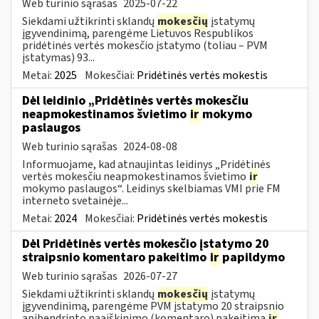
Web turinio sąrašas
2025-07-22
Siekdami užtikrinti sklandų
mokesčių
įstatymų
įgyvendinimą, parengėme Lietuvos Respublikos
pridėtinės vertės mokesčio įstatymo (toliau – PVM
įstatymas) 93...
Metai:
2025
Mokesčiai:
Pridėtinės vertės mokestis
Dėl leidinio „Pridėtinės vertės mokesčiu
neapmokestinamos švietimo
ir
mokymo
paslaugos
Web turinio sąrašas
2024-08-08
Informuojame, kad atnaujintas leidinys „Pridėtinės
vertės mokesčiu neapmokestinamos švietimo
ir
mokymo paslaugos“. Leidinys skelbiamas VMI prie FM
interneto svetainėje...
Metai:
2024
Mokesčiai:
Pridėtinės vertės mokestis
Dėl Pridėtinės vertės mokesčio įstatymo 20
straipsnio komentaro pakeitimo
ir
papildymo
Web turinio sąrašas
2026-07-27
Siekdami užtikrinti sklandų
mokesčių
įstatymų
įgyvendinimą, parengėme PVM įstatymo 20 straipsnio
apibendrinto paaiškinimo (komentaro) pakeitimą
ir
...