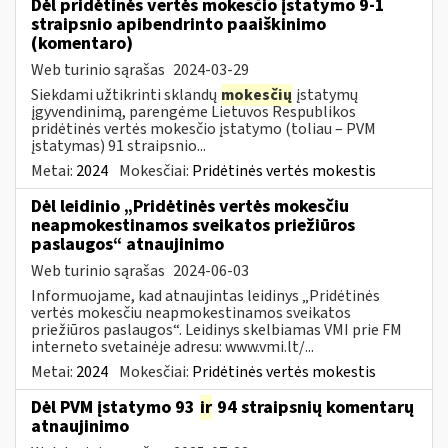
Dėl pridėtinės vertės mokesčio įstatymo 9-1
straipsnio apibendrinto paaiškinimo
(komentaro)
Web turinio sąrašas
2024-03-29
Siekdami užtikrinti sklandų
mokesčių
įstatymų
įgyvendinimą, parengėme Lietuvos Respublikos
pridėtinės vertės mokesčio įstatymo (toliau – PVM
įstatymas) 91 straipsnio...
Metai:
2024
Mokesčiai:
Pridėtinės vertės mokestis
Dėl leidinio „Pridėtinės vertės mokesčiu
neapmokestinamos sveikatos priežiūros
paslaugos“ atnaujinimo
Web turinio sąrašas
2024-06-03
Informuojame, kad atnaujintas leidinys „Pridėtinės
vertės mokesčiu neapmokestinamos sveikatos
priežiūros paslaugos“. Leidinys skelbiamas VMI prie FM
interneto svetainėje adresu: www.vmi.lt/...
Metai:
2024
Mokesčiai:
Pridėtinės vertės mokestis
Dėl PVM įstatymo 93
ir
94 straipsnių komentarų
atnaujinimo