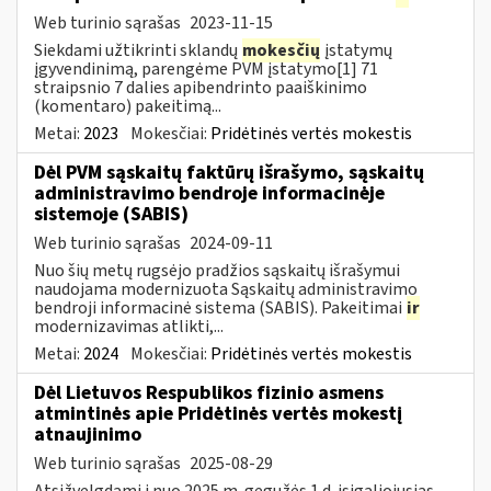
Web turinio sąrašas
2023-11-15
Siekdami užtikrinti sklandų
mokesčių
įstatymų
įgyvendinimą, parengėme PVM įstatymo[1] 71
straipsnio 7 dalies apibendrinto paaiškinimo
(komentaro) pakeitimą...
Metai:
2023
Mokesčiai:
Pridėtinės vertės mokestis
Dėl PVM sąskaitų faktūrų išrašymo, sąskaitų
administravimo bendroje informacinėje
sistemoje (SABIS)
Web turinio sąrašas
2024-09-11
Nuo šių metų rugsėjo pradžios sąskaitų išrašymui
naudojama modernizuota Sąskaitų administravimo
bendroji informacinė sistema (SABIS). Pakeitimai
ir
modernizavimas atlikti,...
Metai:
2024
Mokesčiai:
Pridėtinės vertės mokestis
Dėl Lietuvos Respublikos fizinio asmens
atmintinės apie Pridėtinės vertės mokestį
atnaujinimo
Web turinio sąrašas
2025-08-29
Atsižvelgdami į nuo 2025 m. gegužės 1 d. įsigaliojusias