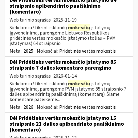
Dėl Pridėtinės vertės mokesčio įstatymo 64
straipsnio apibendrinto paaiškinimo
(komentaro)
Web turinio sąrašas
2025-11-19
Siekdami užtikrinti sklandų
mokesčių
įstatymų
įgyvendinimą, parengėme Lietuvos Respublikos
pridėtinės vertės mokesčio įstatymo (toliau – PVM
įstatymas) 64 straipsnio...
Metai:
2025
Mokesčiai:
Pridėtinės vertės mokestis
Dėl Pridėtinės vertės mokesčio įstatymo 85
straipsnio 7 dalies komentaro parengimo
Web turinio sąrašas
2026-01-14
Siekdami užtikrinti sklandų
mokesčių
įstatymų
įgyvendinimą, parengėme PVM įstatymo 85 straipsnio 7
dalies apibendrintą paaiškinimą (komentarą). Šiame
komentare pateikėme...
Metai:
2026
Mokesčiai:
Pridėtinės vertės mokestis
Dėl Pridėtinės vertės mokesčio įstatymo 15
straipsnio 21 dalies apibendrinto paaiškinimo
(komentaro)
Web turinio sąrašas
2025-11-13