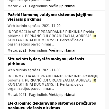
Metai:
2021
Pagrindinis:
Viešieji pirkimai
Pažeidžiamumų valdymo sistemos įsigijimo
viešasis pirkimas
Web turinio sąrašas
2021-11-09
INFORMACIJA APIE PRADEDAMUS PIRKIMUS Prekių
pirkimai I. PERKANČIOJI ORGANIZACIJA, ADRESAS
IR
KONTAKTINIAI DUOMENYS: I.1. Perkančiosios
organizacijos pavadinimas...
Metai:
2021
Pagrindinis:
Viešieji pirkimai
Situacinės lyderystės mokymų viešasis
pirkimas
Web turinio sąrašas
2021-11-30
INFORMACIJA APIE PRADEDAMUS PIRKIMUS Paslaugų
pirkimai I. PERKANČIOJI ORGANIZACIJA, ADRESAS
IR
KONTAKTINIAI DUOMENYS: I.1. Perkančiosios
organizacijos pavadinimas...
Metai:
2021
Pagrindinis:
Viešieji pirkimai
Elektroninio deklaravimo sistemos priežiūros
paslaugų viešasis pirkimas