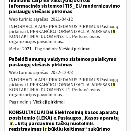
mainams tarp ES valstybių skirtos
informacinės sistemos ITIS_EU modernizavimo
paslaugų viešasis pirkimas
Web turinio sąrašas
2021-04-12
INFORMACIJA APIE PRADEDAMUS PIRKIMUS Paslaugų
pirkimai I. PERKANČIOJI ORGANIZACIJA, ADRESAS
IR
KONTAKTINIAI DUOMENYS: I.1. Perkančiosios
organizacijos pavadinimas...
Metai:
2021
Pagrindinis:
Viešieji pirkimai
Pažeidžiamumų valdymo sistemos palaikymo
paslaugų viešasis pirkimas
Web turinio sąrašas
2022-12-08
INFORMACIJA APIE PRADEDAMUS PIRKIMUS Paslaugų
pirkimai I. PERKANČIOJI ORGANIZACIJA, ADRESAS
IR
KONTAKTINIAI DUOMENYS: I.1. Perkančiosios
organizacijos pavadinimas...
Pagrindinis:
Viešieji pirkimai
KONSULTACIJAI Dėl Elektroninių kasos aparatų
posistemio (i.EKA) e.Paslaugos „Kasos aparatų
ir
...kitų pardavimo taškų nuotolinis
registravimas
ir
būklių keitimas“ sukūrimo