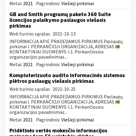
Metai:
2021
Pagrindinis:
Viešieji pirkimai
GB and Smith programų paketo 360 Suite
licencijos palaikymo paslaugos viešasis
pirkimas
Web turinio sąrašas
2021-10-13
INFORMACIJA APIE PRADEDAMUS PIRKIMUS Paslaugų
pirkimai I. PERKANČIOJI ORGANIZACIJA, ADRESAS
IR
KONTAKTINIAI DUOMENYS: I.1. Perkančiosios
organizacijos pavadinimas...
Metai:
2021
Pagrindinis:
Viešieji pirkimai
Kompiuterizuoto audito informacinės sistemos
plėtros paslaugų viešasis pirkimas
Web turinio sąrašas
2021-10-25
INFORMACIJA APIE PRADEDAMUS PIRKIMUS Paslaugų
pirkimai I. PERKANČIOJI ORGANIZACIJA, ADRESAS
IR
KONTAKTINIAI DUOMENYS: I.1. Perkančiosios
organizacijos pavadinimas...
Metai:
2021
Pagrindinis:
Viešieji pirkimai
Pridėtinės vertės mokesčio informacijos