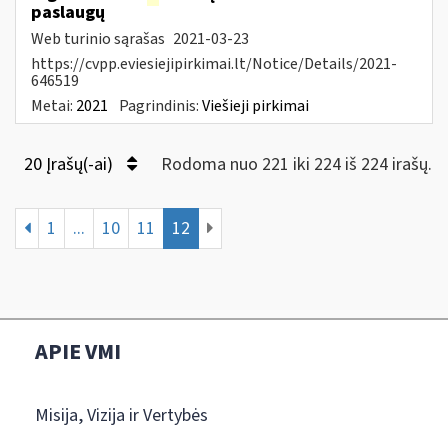
paslaugų
Web turinio sąrašas
2021-03-23
https://cvpp.eviesiejipirkimai.lt/Notice/Details/2021-
646519
Metai:
2021
Pagrindinis:
Viešieji pirkimai
20 Įrašų(-ai)
Rodoma nuo 221 iki 224 iš 224 irašų.
1
...
10
11
12
APIE VMI
Misija, Vizija ir Vertybės