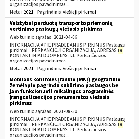
organizacijos pavadinimas...
Metai:
2021
Pagrindinis:
Viešieji pirkimai
Valstybei perduotų transporto priemonių
vertinimo paslaugų viešasis pirkimas
Web turinio sąrašas
2021-04-06
INFORMACIJA APIE PRADEDAMUS PIRKIMUS Paslaugų
pirkimai I. PERKANČIOJI ORGANIZACIJA, ADRESAS
IR
KONTAKTINIAI DUOMENYS: I.1. Perkančiosios
organizacijos pavadinimas...
Metai:
2021
Pagrindinis:
Viešieji pirkimai
Mobilaus kontrolės įrankio (MKĮ) geografinio
žemėlapio pagrindu sukūrimo paslaugos bei
jam funkcionuoti reikalingos programinės
įrangos licencijos prenumeratos viešasis
pirkimas
Web turinio sąrašas
2021-08-30
INFORMACIJA APIE PRADEDAMUS PIRKIMUS Paslaugų
pirkimai I. PERKANČIOJI ORGANIZACIJA, ADRESAS
IR
KONTAKTINIAI DUOMENYS: I.1. Perkančiosios
organizacijos pavadinimas...