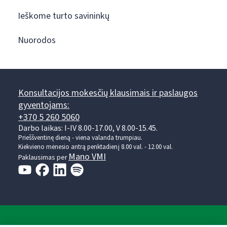
Ieškome turto savininkų
Nuorodos
Konsultacijos mokesčių klausimais ir paslaugos
gyventojams:
+370 5 260 5060
Darbo laikas: I-IV 8.00-17.00, V 8.00-15.45.
Prieššventinę dieną - viena valanda trumpiau.
Kiekvieno mėnesio antrą penktadienį 8.00 val. - 12.00 val.
Mano VMI
Paklausimas per