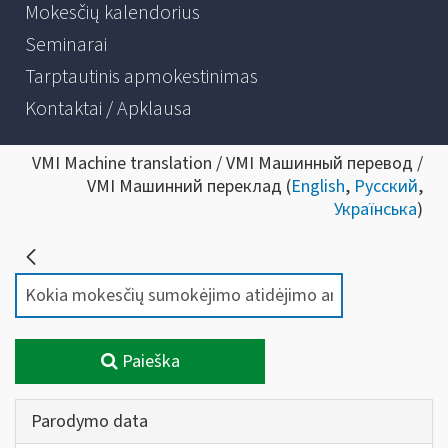
Mokesčių kalendorius
Seminarai
Tarptautinis apmokestinimas
Kontaktai / Apklausa
VMI Machine translation / VMI Машинный перевод /
VMI Машинний переклад (
English
,
Русский
,
Українська
)
Paieška
Parodymo data