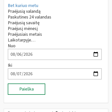
Bet kuriuo metu
Praėjusią valandą
Paskutines 24 valandas
Praėjusią savaitę
Praėjusį mėnesį
Praėjusiais metais
Laikotarpyje…
Nuo
Iki
Paieška