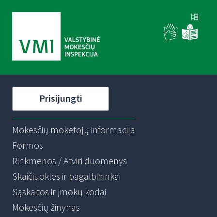
Prisijungti
Mokesčių mokėtojų informacija
Formos
Rinkmenos / Atviri duomenys
Skaičiuoklės ir pagalbininkai
Sąskaitos ir įmokų kodai
Mokesčių žinynas