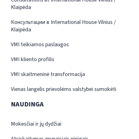
Klaipėda
Консультации в International House Vilnius /
Klaipėda
VMI teikiamos paslaugos
VMI kliento profilis
VMI skaitmeninė transformacija
Vienas langelis prievolėms valstybei sumokėti
NAUDINGA
Mokesčiai ir jų dydžiai
Atsiskaitymas grynaisiais pinigais