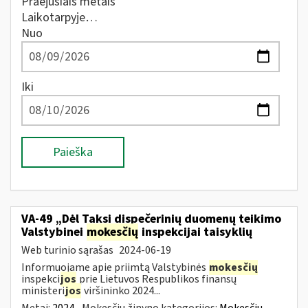
Praėjusiais metais
Laikotarpyje…
Nuo
Iki
Paieška
VA-49 „Dėl Taksi dispečerinių duomenų teikimo
Valstybinei
mokesčių
inspekcijai taisyklių
Web turinio sąrašas
2024-06-19
Informuojame apie priimtą Valstybinės
mokesčių
inspekci
jos
prie Lietuvos Respublikos finansų
ministeri
jos
viršininko 2024...
Metai:
2024
Mokesčių žinyno kategorijos:
Mokesčių