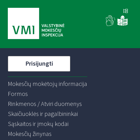
Prisijungti
Mokesčių mokėtojų informacija
Formos
Rinkmenos / Atviri duomenys
Skaičiuoklės ir pagalbininkai
Sąskaitos ir įmokų kodai
Mokesčių žinynas