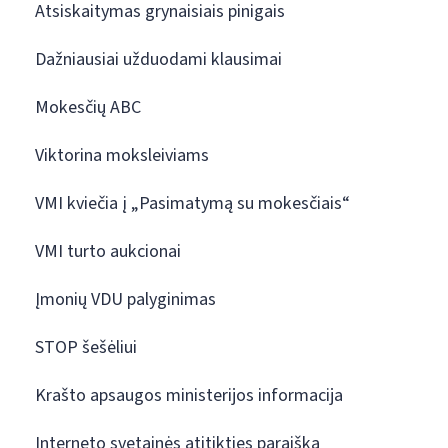
Atsiskaitymas grynaisiais pinigais
Dažniausiai užduodami klausimai
Mokesčių ABC
Viktorina moksleiviams
VMI kviečia į „Pasimatymą su mokesčiais“
VMI turto aukcionai
Įmonių VDU palyginimas
STOP šešėliui
Krašto apsaugos ministerijos informacija
Interneto svetainės atitikties paraiška