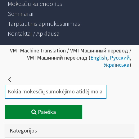
Mokesčių kalendorius
Seminarai
Tarptautinis apmokestinimas
Kontaktai / Apklausa
VMI Machine translation / VMI Машинный перевод /
VMI Машинний переклад (
English
,
Русский
,
Українська
)
Paieška
Kategorijos