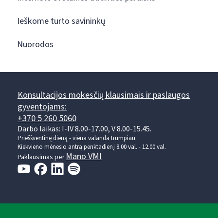
Ieškome turto savininkų
Nuorodos
Konsultacijos mokesčių klausimais ir paslaugos
gyventojams:
+370 5 260 5060
Darbo laikas: I-IV 8.00-17.00, V 8.00-15.45.
Prieššventinę dieną - viena valanda trumpiau.
Kiekvieno mėnesio antrą penktadienį 8.00 val. - 12.00 val.
Mano VMI
Paklausimas per