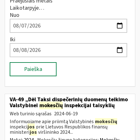
Praėjusiais metais
Laikotarpyje…
Nuo
Iki
Paieška
VA-49 „Dėl Taksi dispečerinių duomenų teikimo
Valstybinei
mokesčių
inspekcijai taisyklių
Web turinio sąrašas
2024-06-19
Informuojame apie priimtą Valstybinės
mokesčių
inspekci
jos
prie Lietuvos Respublikos finansų
ministeri
jos
viršininko 2024...
Metai:
2024
Mokesčių žinyno kategorijos:
Mokesčių