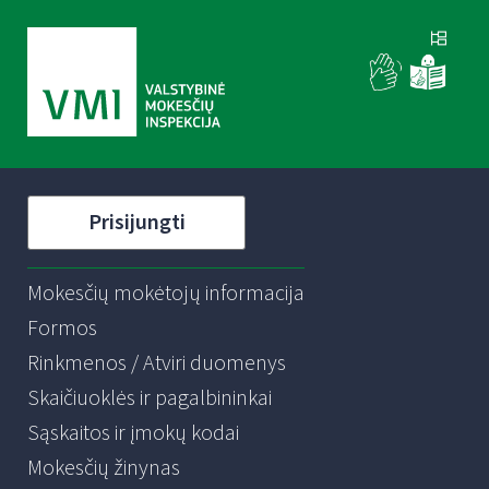
Prisijungti
Mokesčių mokėtojų informacija
Formos
Rinkmenos / Atviri duomenys
Skaičiuoklės ir pagalbininkai
Sąskaitos ir įmokų kodai
Mokesčių žinynas