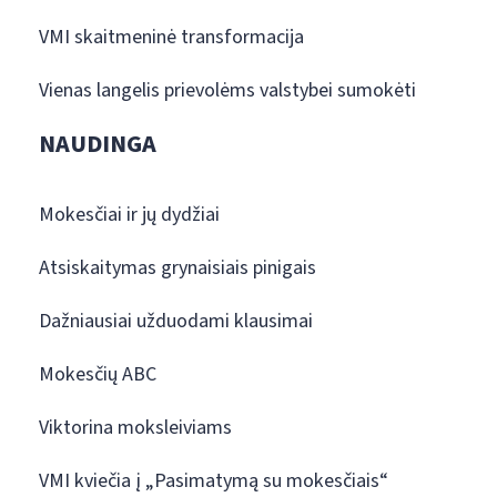
VMI skaitmeninė transformacija
Vienas langelis prievolėms valstybei sumokėti
NAUDINGA
Mokesčiai ir jų dydžiai
Atsiskaitymas grynaisiais pinigais
Dažniausiai užduodami klausimai
Mokesčių ABC
Viktorina moksleiviams
VMI kviečia į „Pasimatymą su mokesčiais“