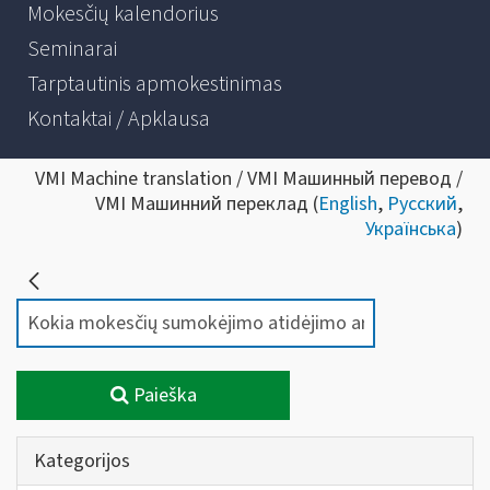
Mokesčių kalendorius
Seminarai
Tarptautinis apmokestinimas
Kontaktai / Apklausa
VMI Machine translation / VMI Машинный перевод /
VMI Машинний переклад (
English
,
Русский
,
Українська
)
Paieška
Kategorijos