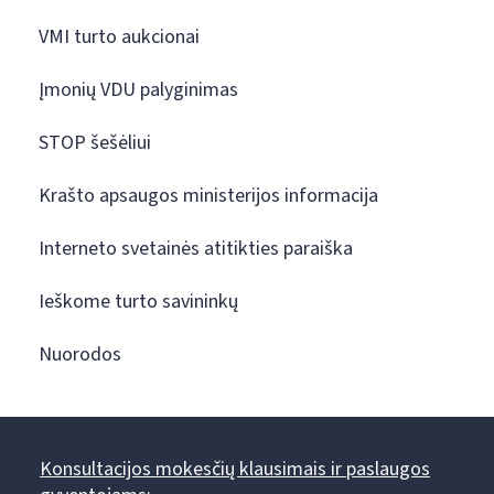
VMI turto aukcionai
Įmonių VDU palyginimas
STOP šešėliui
Krašto apsaugos ministerijos informacija
Interneto svetainės atitikties paraiška
Ieškome turto savininkų
Nuorodos
Konsultacijos mokesčių klausimais ir paslaugos