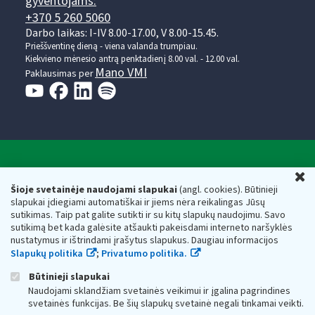
gyventojams:
+370 5 260 5060
Darbo laikas: I-IV 8.00-17.00, V 8.00-15.45.
Prieššventinę dieną - viena valanda trumpiau.
Kiekvieno mėnesio antrą penktadienį 8.00 val. - 12.00 val.
Mano VMI
Paklausimas per
Valstybinė mokesčių inspekcija prie Lietuvos
U
Respublikos finansų ministerijos
Šioje svetainėje naudojami slapukai
(angl. cookies). Būtinieji
slapukai įdiegiami automatiškai ir jiems nėra reikalingas Jūsų
Biudžetinė įstaiga. Juridinio asmens kodas — 188659752,
sutikimas. Taip pat galite sutikti ir su kitų slapukų naudojimu. Savo
adresas: Vasario 16-osios g. 14, 01107 Vilnius, Lietuva, el.paštas:
sutikimą bet kada galėsite atšaukti pakeisdami interneto naršyklės
vmi@vmi.lt
, E. pristatymo dėžutės adresas 188659752
nustatymus ir ištrindami įrašytus slapukus. Daugiau informacijos
Duomenys apie Valstybinę mokesčių inspekciją prie Lietuvos
Slapukų politika
;
Privatumo politika.
Respublikos finansų ministerijos kaupiami ir saugomi Juridinių
asmenų registre
Būtinieji slapukai
Naudojami sklandžiam svetainės veikimui ir įgalina pagrindines
svetainės funkcijas. Be šių slapukų svetainė negali tinkamai veikti.