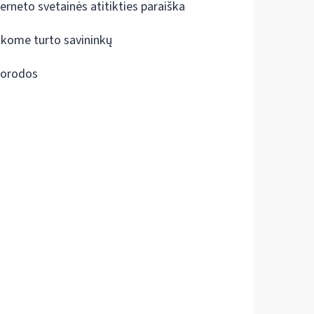
terneto svetainės atitikties paraiška
škome turto savininkų
orodos