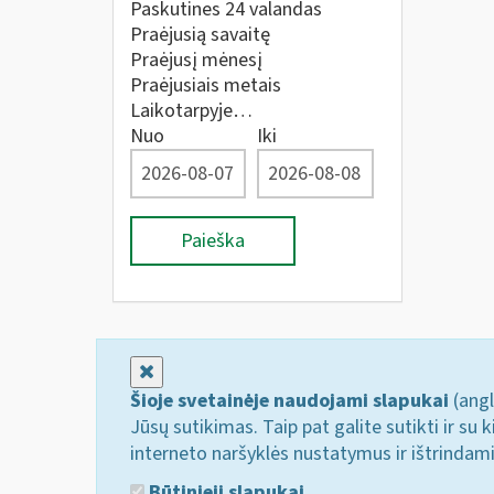
Paskutines 24 valandas
Praėjusią savaitę
Praėjusį mėnesį
Praėjusiais metais
Laikotarpyje…
Nuo
Iki
Paieška
Uždaryti
Šioje svetainėje naudojami slapukai
(angl
Jūsų sutikimas. Taip pat galite sutikti ir s
interneto naršyklės nustatymus ir ištrindam
Būtinieji slapukai