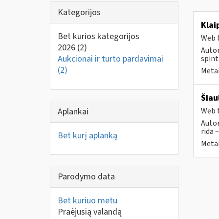
Kategorijos
Klai
Bet kurios kategorijos
Web t
2026
(2)
Autom
Aukcionai ir turto pardavimai
spint
(2)
Metai
Šiau
Aplankai
Web t
Autom
rida 
Bet kurį aplanką
Metai
Parodymo data
Bet kuriuo metu
Praėjusią valandą