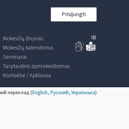
Prisijungti
Mokesčių žinynas
Mokesčių kalendorius
Seminarai
Tarptautinis apmokestinimas
Kontaktai / Apklausa
ний переклад (
English
,
Русский
,
Українська
)