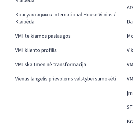
Klaipėda
At
Консультации в International House Vilnius /
Klaipėda
Da
VMI teikiamos paslaugos
Mo
VMI kliento profilis
Vi
VMI skaitmeninė transformacija
VM
Vienas langelis prievolėms valstybei sumokėti
VM
Įm
ST
Kr