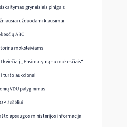
siskaitymas grynaisiais pinigais
žniausiai užduodami klausimai
kesčių ABC
ktorina moksleiviams
I kviečia į „Pasimatymą su mokesčiais“
I turto aukcionai
onių VDU palyginimas
OP šešėliui
ašto apsaugos ministerijos informacija