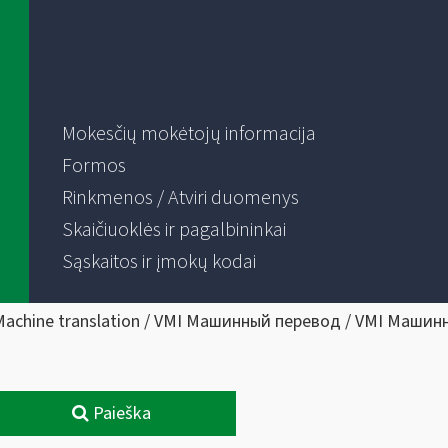
Mokesčių mokėtojų informacija
Formos
Rinkmenos / Atviri duomenys
Skaičiuoklės ir pagalbininkai
Sąskaitos ir įmokų kodai
Machine translation / VMI Машинный перевод / VMI Машин
Paieška