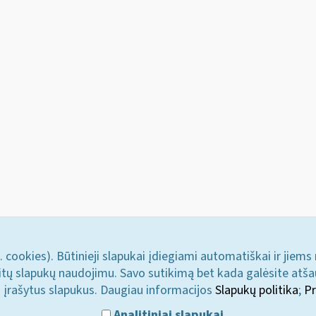
. cookies). Būtinieji slapukai įdiegiami automatiškai ir jiems
u kitų slapukų naudojimu. Savo sutikimą bet kada galėsite atš
i įrašytus slapukus. Daugiau informacijos
Slapukų politika
;
Pr
Analitiniai slapukai