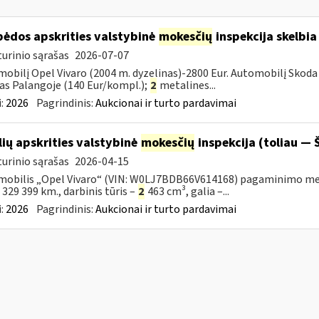
pėdos apskrities valstybinė
mokesčių
inspekcija skelbia
urinio sąrašas
2026-07-07
obilį Opel Vivaro (2004 m. dyzelinas)-2800 Eur. Automobilį Skoda 
as Palangoje (140 Eur/kompl.);
2
metalines...
:
2026
Pagrindinis:
Aukcionai ir turto pardavimai
lių apskrities valstybinė
mokesčių
inspekcija (toliau — Š
urinio sąrašas
2026-04-15
obilis „Opel Vivaro“ (VIN: W0LJ7BDB66V614168) pagaminimo metai – 
– 329 399 km., darbinis tūris –
2
463 cm³, galia –...
:
2026
Pagrindinis:
Aukcionai ir turto pardavimai