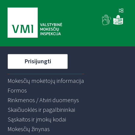
Prisijungti
Mokesčių mokėtojų informacija
Formos
Rinkmenos / Atviri duomenys
Skaičiuoklės ir pagalbininkai
Sąskaitos ir įmokų kodai
Mokesčių žinynas