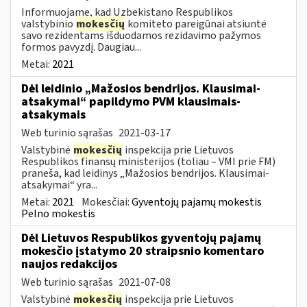
Informuojame, kad Uzbekistano Respublikos
valstybinio
mokesčių
komiteto pareigūnai atsiuntė
savo rezidentams išduodamos rezidavimo pažymos
formos pavyzdį. Daugiau...
Metai:
2021
Dėl leidinio „Mažosios bendrijos. Klausimai-
atsakymai“ papildymo PVM klausimais-
atsakymais
Web turinio sąrašas
2021-03-17
Valstybinė
mokesčių
inspekcija prie Lietuvos
Respublikos finansų ministerijos (toliau – VMI prie FM)
praneša, kad leidinys „Mažosios bendrijos. Klausimai-
atsakymai“ yra...
Metai:
2021
Mokesčiai:
Gyventojų pajamų mokestis
Pelno mokestis
Dėl Lietuvos Respublikos gyventojų pajamų
mokesčio įstatymo 20 straipsnio komentaro
naujos redakcijos
Web turinio sąrašas
2021-07-08
Valstybinė
mokesčių
inspekcija prie Lietuvos