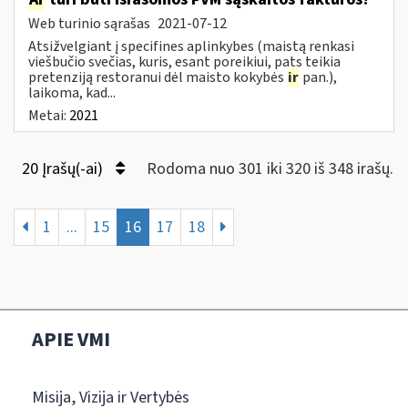
Web turinio sąrašas
2021-07-12
Atsižvelgiant į specifines aplinkybes (maistą renkasi
viešbučio svečias, kuris, esant poreikiui, pats teikia
pretenziją restoranui dėl maisto kokybės
ir
pan.),
laikoma, kad...
Metai:
2021
20 Įrašų(-ai)
Rodoma nuo 301 iki 320 iš 348 irašų.
1
...
15
16
17
18
APIE VMI
Misija, Vizija ir Vertybės