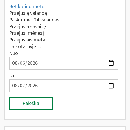
Bet kuriuo metu
Praėjusią valandą
Paskutines 24 valandas
Praėjusią savaitę
Praėjusį mėnesį
Praėjusiais metais
Laikotarpyje…
Nuo
Iki
Paieška