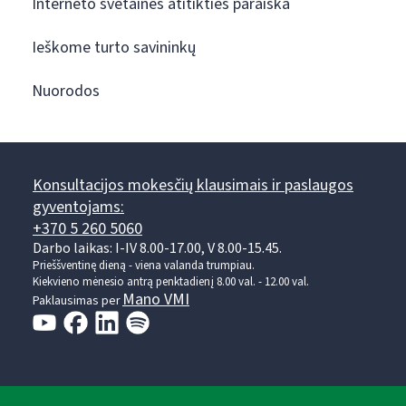
Interneto svetainės atitikties paraiška
Ieškome turto savininkų
Nuorodos
Konsultacijos mokesčių klausimais ir paslaugos
gyventojams:
+370 5 260 5060
Darbo laikas: I-IV 8.00-17.00, V 8.00-15.45.
Prieššventinę dieną - viena valanda trumpiau.
Kiekvieno mėnesio antrą penktadienį 8.00 val. - 12.00 val.
Mano VMI
Paklausimas per