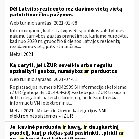
Dėl Latvijos rezidento rezidavimo vietą vietą
patvirtinančios pažymos
Web turinio sąrašas
2021-01-08
Informuojame, kad iš Latvijos Respublikos valstybinės
pajamų tarnybos gautas pranešimas, kuriame nurodyta,
kad nuo 2020 m. gruodžio 8 dienos Latvijos rezidentų
rezidavimo vietą patvirtinančios...
Metai:
2021
Ką daryti, jei i.ŽUR neveikia arba negaliu
apskaityti gautos, nurašytos
ar
parduotos
Web turinio sąrašas
2021-07-01
Registracijos numeris KM2939 Ši informacija skelbiama:
i.ŽUR (galioja iki 2024-04-30) Pastebėjus i.ŽUR trikius ir
dėl to negalint pateikti duomenų, nedelsiant reikia
informuoti VMI elektroniniu...
Metai:
2021
Mokesčių žinyno kategorijos:
VMI
elektroninės sistemos » i.ZUR
Jei kavinė parduoda
ir
kavą,
ir
daugkartinį
puodelį, kurį pirkėjas gali pasirinkti...pirkti
ar
ne,
ar
kavai turi taikyti 9 proc.