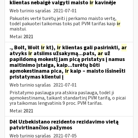
klientas nebaigė valgyti maisto
ir
kavinėje
Web turinio sąrašas
2021-07-01
Pakuotės vertė turėtų įeiti į perkamo maisto vertę,
todėl pakuotei taikomas toks pat PVM tarifas kaip
ir
maistui.
Metai:
2021
., Bolt, Wolt
ir
kt),
ir
klientas gali pasirinkti,
ar
atvyks
ir
atsiims užsakymą...pats,
ar
už
papildomą mokestį jam picą pristatys į namus
maitinimo įstaiga, kaip...turėtų būti
apmokestinama pica,
ir
kaip – maisto išsinešti
pristatymas klientui į
Web turinio sąrašas
2021-07-01
Pristatymo paslauga yra atskira paslauga, todėl ji
apmokestinama, taikant standartinį PVM tarifą, o picai
yra taikomas lengvatinis 9 proc. PVM tarifas.
Metai:
2021
Dėl Uzbekistano rezidento rezidavimo vietą
patvirtinančios pažymos
Web turinio sąrašas
2021-07-05