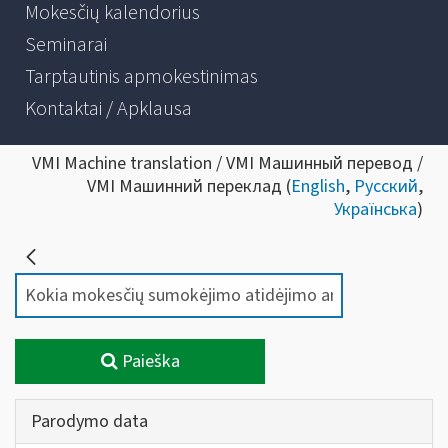
Mokesčių kalendorius
Seminarai
Tarptautinis apmokestinimas
Kontaktai / Apklausa
VMI Machine translation / VMI Машинный перевод /
VMI Машинний переклад (
English
,
Русский
,
Українська
)
Paieška
Parodymo data