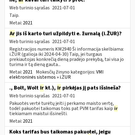
Web turinio sąrašas
2021-07-01
Taip.
Metai:
2021
Ar
jis iš karto turi užpildyti e. žurnalą (i.ŽUR)?
Web turinio sąrašas
2021-07-01
Registracijos numeris KM2940 Ši informacija skelbiama:
i.ŽUR (galioja iki 2024-04-30) Taip, jei turgaus
prekiautojas konkrečią dieną pradėjo prekybą, tai visa jo
turima ir tą dieną gauta...
Metai:
2021
Mokesčių žinyno kategorijos:
VMI
elektroninės sistemos » i.ZUR
., Bolt, Wolt
ir
kt.),
ir
pirkėjas jį pats išsineša?
Web turinio sąrašas
2021-07-01
Pakuotės vertė turėtų įeiti į perkamo maisto vertę,
todėl pakuotei taikomas toks pat PVM tarifas kaip
ir
tiekiamam maistui išsinešti.
Metai:
2021
Koks tarifas bus taikomas pakuotei, jeigu