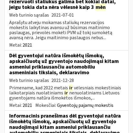
rezervuoti staliukus galima bet kokiai datai,
jeigu tokia data nėra vėlesnė kaip 3
mėn
Web turinio sąrašas
2021-07-01
Aprašytu atveju mokamas staliukų rezervacijos
mokestis laikytinas avansu už būsimas maitinimo
paslaugas, prievolės mokėti PVM už tokį sumokėtą
avansą nėra. Jeigu maitinimo paslaugos nebus...
Metai:
2021
Dėl gyventojui natūra išmokėtų išmokų,
apskaičiuotų už gyventojo naudojimąsi kitam
asmeniui priklausančiu automobiliu
asmeniniais tikslais, deklaravimo
Web turinio sąrašas
2021-12-28
Primename, kad 2022 metais
ir
vėlesniais mokestiniais
laikotarpiais nuolatiniams
ir
nenuolatiniams Lietuvos
gyventojams natūra išmokėtos išmokos,...
Metai:
2021
Mokesčiai:
Gyventojų pajamų mokestis
Informacinis pranešimas dėl gyventojui natūra
išmokėtų išmokų, apskaičiuotų už gyventojo
naudojimąsi kitam asmeniui priklausančiu
automobiliu asmeniniais tikslais, deklaravimo