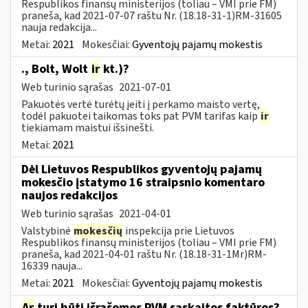
Respublikos finansų ministerijos (toliau – VMI prie FM)
praneša, kad 2021-07-07 raštu Nr. (18.18-31-1)RM-31605
nauja redakcija...
Metai:
2021
Mokesčiai:
Gyventojų pajamų mokestis
., Bolt, Wolt
ir
kt.)?
Web turinio sąrašas
2021-07-01
Pakuotės vertė turėtų įeiti į perkamo maisto vertę,
todėl pakuotei taikomas toks pat PVM tarifas kaip
ir
tiekiamam maistui išsinešti.
Metai:
2021
Dėl Lietuvos Respublikos gyventojų pajamų
mokesčio įstatymo 16 straipsnio komentaro
naujos redakcijos
Web turinio sąrašas
2021-04-01
Valstybinė
mokesčių
inspekcija prie Lietuvos
Respublikos finansų ministerijos (toliau – VMI prie FM)
praneša, kad 2021-04-01 raštu Nr. (18.18-31-1Mr)RM-
16339 nauja...
Metai:
2021
Mokesčiai:
Gyventojų pajamų mokestis
Ar
turi būti išrašomos PVM sąskaitos faktūros?