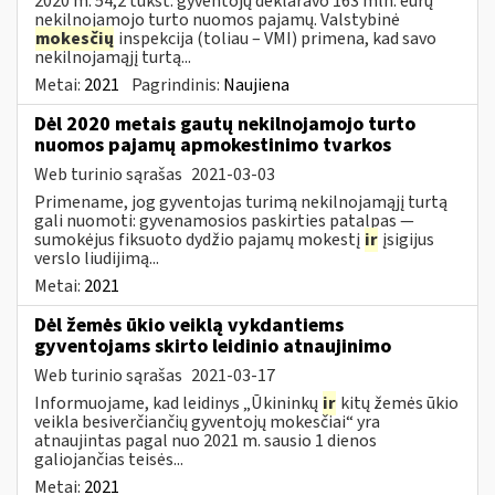
2020 m. 54,2 tūkst. gyventojų deklaravo 163 mln. eurų
nekilnojamojo turto nuomos pajamų. Valstybinė
mokesčių
inspekcija (toliau – VMI) primena, kad savo
nekilnojamąjį turtą...
Metai:
2021
Pagrindinis:
Naujiena
Dėl 2020 metais gautų nekilnojamojo turto
nuomos pajamų apmokestinimo tvarkos
Web turinio sąrašas
2021-03-03
Primename, jog gyventojas turimą nekilnojamąjį turtą
gali nuomoti: gyvenamosios paskirties patalpas —
sumokėjus fiksuoto dydžio pajamų mokestį
ir
įsigijus
verslo liudijimą...
Metai:
2021
Dėl žemės ūkio veiklą vykdantiems
gyventojams skirto leidinio atnaujinimo
Web turinio sąrašas
2021-03-17
Informuojame, kad leidinys „Ūkininkų
ir
kitų žemės ūkio
veikla besiverčiančių gyventojų mokesčiai“ yra
atnaujintas pagal nuo 2021 m. sausio 1 dienos
galiojančias teisės...
Metai:
2021