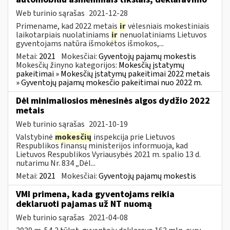
Web turinio sąrašas
2021-12-28
Primename, kad 2022 metais
ir
vėlesniais mokestiniais
laikotarpiais nuolatiniams
ir
nenuolatiniams Lietuvos
gyventojams natūra išmokėtos išmokos,...
Metai:
2021
Mokesčiai:
Gyventojų pajamų mokestis
Mokesčių žinyno kategorijos:
Mokesčių įstatymų
pakeitimai » Mokesčių įstatymų pakeitimai 2022 metais
» Gyventojų pajamų mokesčio pakeitimai nuo 2022 m.
Dėl minimaliosios mėnesinės algos dydžio 2022
metais
Web turinio sąrašas
2021-10-19
Valstybinė
mokesčių
inspekcija prie Lietuvos
Respublikos finansų ministerijos informuoja, kad
Lietuvos Respublikos Vyriausybės 2021 m. spalio 13 d.
nutarimu Nr. 834 „Dėl...
Metai:
2021
Mokesčiai:
Gyventojų pajamų mokestis
VMI primena, kada gyventojams reikia
deklaruoti pajamas už NT nuomą
Web turinio sąrašas
2021-04-08