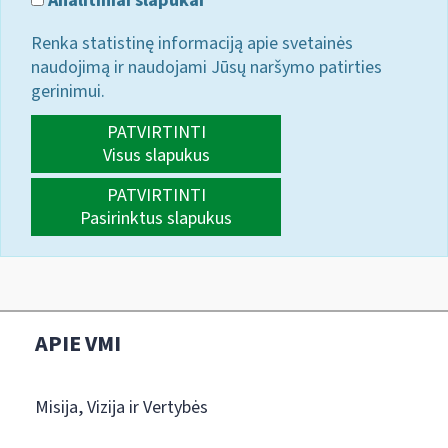
Analitiniai slapukai
Renka statistinę informaciją apie svetainės
naudojimą ir naudojami Jūsų naršymo patirties
gerinimui.
PATVIRTINTI
Visus slapukus
PATVIRTINTI
Pasirinktus slapukus
APIE VMI
Misija, Vizija ir Vertybės