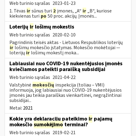
Web turinio sąrašas
2023-01-23
1. Tėvas
ir
sūnus turi
2
įmones, „A“
ir
„B“, kuriose
kiekvienas turi
po
50 proc. akcijų. Įmonės...
Loterijų
ir
lošimų mokestis
Web turinio sąrašas
2020-02-10
Pagrindinis teisės aktas - Lietuvos Respublikos loterijų
ir
lošimų mokesčio įstatymas. Mokesčio mokėtojai —
loterijų
ir
lošimų mokestį moka...
Labiausiai nuo COVID-19 nukentėjusios įmonės
kviečiamos pateikti paraišką subsidijai
Web turinio sąrašas
2021-04-22
Valstybinė
mokesčių
inspekcija (toliau – VMI)
informuoja, jog labiausiai nuo COVID-19 nukentėjusios
įmonės jau teikia paraiškas vienkartinei, negrąžintinai
subsidijai...
Metai:
2021
Kokie yra deklaracijų pateikimo
ir
pajamų
mokesčio
sumokėjimo
terminai?
Web turinio sąrašas
2019-02-21