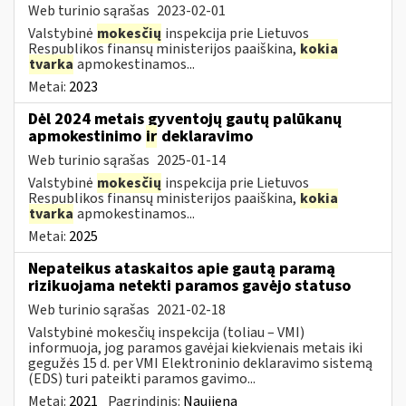
Web turinio sąrašas
2023-02-01
Valstybinė
mokesčių
inspekcija prie Lietuvos
Respublikos finansų ministerijos paaiškina,
kokia
tvarka
apmokestinamos...
Metai:
2023
Dėl 2024 metais gyventojų gautų palūkanų
apmokestinimo
ir
deklaravimo
Web turinio sąrašas
2025-01-14
Valstybinė
mokesčių
inspekcija prie Lietuvos
Respublikos finansų ministerijos paaiškina,
kokia
tvarka
apmokestinamos...
Metai:
2025
Nepateikus ataskaitos apie gautą paramą
rizikuojama netekti paramos gavėjo statuso
Web turinio sąrašas
2021-02-18
Valstybinė mokesčių inspekcija (toliau – VMI)
informuoja, jog paramos gavėjai kiekvienais metais iki
gegužės 15 d. per VMI Elektroninio deklaravimo sistemą
(EDS) turi pateikti paramos gavimo...
Metai:
2021
Pagrindinis:
Naujiena