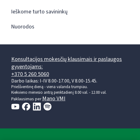
Ieškome turto savininkų
Nuorodos
Konsultacijos mokesčių klausimais ir paslaugos
gyventojams:
+370 5 260 5060
Darbo laikas: I-IV 8.00-17.00, V 8.00-15.45.
Prieššventinę dieną - viena valanda trumpiau.
Kiekvieno mėnesio antrą penktadienį 8.00 val. - 12.00 val.
Mano VMI
Paklausimas per