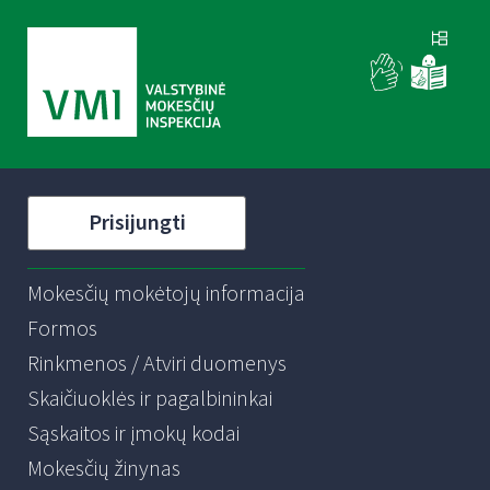
Prisijungti
Mokesčių mokėtojų informacija
Formos
Rinkmenos / Atviri duomenys
Skaičiuoklės ir pagalbininkai
Sąskaitos ir įmokų kodai
Mokesčių žinynas