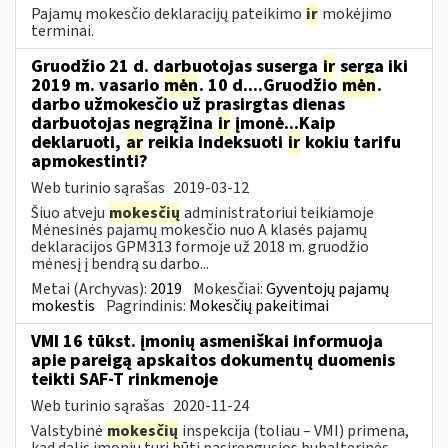
Pajamų mokesčio deklaracijų pateikimo
ir
mokėjimo
terminai.
Gruodžio 21 d. darbuotojas suserga
ir
serga iki
2019 m. vasario
mėn
. 10 d....Gruodžio
mėn
.
darbo užmokesčio už prasirgtas dienas
darbuotojas negrąžina
ir
įmonė...Kaip
deklaruoti,
ar
reikia indeksuoti
ir
kokiu tarifu
apmokestinti?
Web turinio sąrašas
2019-03-12
Šiuo atveju
mokesčių
administratoriui teikiamoje
Mėnesinės pajamų mokesčio nuo A klasės pajamų
deklaracijos GPM313 formoje už 2018 m. gruodžio
mėnesį į bendrą su darbo...
Metai (Archyvas):
2019
Mokesčiai:
Gyventojų pajamų
mokestis
Pagrindinis:
Mokesčių pakeitimai
VMI 16 tūkst. įmonių asmeniškai informuoja
apie pareigą apskaitos dokumentų duomenis
teikti SAF-T rinkmenoje
Web turinio sąrašas
2020-11-24
Valstybinė
mokesčių
inspekcija (toliau – VMI) primena,
kad dalis įmonių turi būti pasirengusios buhalterinės