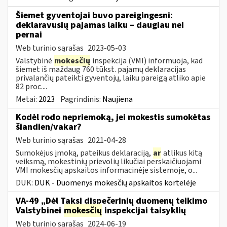
Šiemet gyventojai buvo pareigingesni:
deklaravusių pajamas laiku – daugiau nei
pernai
Web turinio sąrašas
2023-05-03
Valstybinė
mokesčių
inspekcija (VMI) informuoja, kad
šiemet iš maždaug 760 tūkst. pajamų deklaracijas
privalančių pateikti gyventojų, laiku pareigą atliko apie
82 proc....
Metai:
2023
Pagrindinis:
Naujiena
Kodėl rodo nepriemoką, jei mokestis sumokėtas
šiandien/vakar?
Web turinio sąrašas
2021-04-28
Sumokėjus įmoką, pateikus deklaraciją,
ar
atlikus kitą
veiksmą, mokestinių prievolių likučiai perskaičiuojami
VMI mokesčių apskaitos informacinėje sistemoje, o...
DUK:
DUK - Duomenys mokesčių apskaitos kortelėje
VA-49 „Dėl Taksi dispečerinių duomenų teikimo
Valstybinei
mokesčių
inspekcijai taisyklių
Web turinio sąrašas
2024-06-19