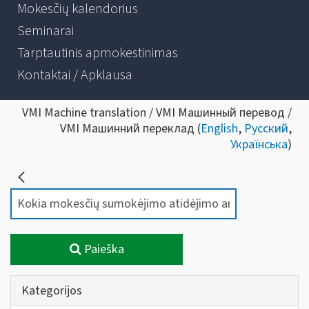
Mokesčių kalendorius
Seminarai
Tarptautinis apmokestinimas
Kontaktai / Apklausa
VMI Machine translation / VMI Машинный перевод /
VMI Машинний переклад (
English
,
Русский
,
Українська
)
Paieška
Kategorijos