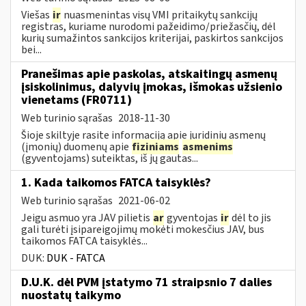
Viešas
ir
nuasmenintas visų VMI pritaikytų sankcijų
registras, kuriame nurodomi pažeidimo/priežasčių, dėl
kurių sumažintos sankcijos kriterijai, paskirtos sankcijos
bei...
Pranešimas apie paskolas, atskaitingų asmenų
įsiskolinimus, dalyvių įmokas, išmokas užsienio
vienetams (FR0711)
Web turinio sąrašas
2018-11-30
Šioje skiltyje rasite informaciją apie juridinių asmenų
(įmonių) duomenų apie
fiziniams
asmenims
(gyventojams) suteiktas, iš jų gautas...
1. Kada taikomos FATCA taisyklės?
Web turinio sąrašas
2021-06-02
Jeigu asmuo yra JAV pilietis
ar
gyventojas
ir
dėl to jis
gali turėti įsipareigojimų mokėti mokesčius JAV, bus
taikomos FATCA taisyklės...
DUK:
DUK - FATCA
D.U.K. dėl PVM įstatymo 71 straipsnio 7 dalies
nuostatų taikymo