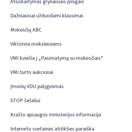
Atsiskaitymas grynaisiais pinigais
Dažniausiai užduodami klausimai
Mokesčių ABC
Viktorina moksleiviams
VMI kviečia į „Pasimatymą su mokesčiais“
VMI turto aukcionai
Įmonių VDU palyginimas
STOP šešėliui
Krašto apsaugos ministerijos informacija
Interneto svetainės atitikties paraiška