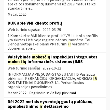
apskaitos dokumentų duomenis už 2019 metus teikti
standartinėje...
Metai:
2020
DUK apie VMI kliento profilį
Web turinio sąrašas
2022-03-29
1.Kam skirtas VMI kliento profilis? VMI kliento profilis
yra skirtas Lietuvoje registruotoms įmonėms. Tai
vienoje vietoje skelbiami VMI turimi
ir
vertinami
duomenys apie...
Valstybinės
mokesčių
inspekcijos integruotos
mokesčių
informacinės sistemos (IMIS
Web turinio sąrašas
2022-10-12
INFORMACIJA APIE SUDARYTAS SUTARTIS Paslaugų
pirkimai I. PERKANČIOJI ORGANIZACIJA, ADRESAS
IR
KONTAKTINIAI DUOMENYS: I.1. Perkančiosios
organizacijos pavadinimas...
Metai:
2022
Pagrindinis:
Viešieji pirkimai
Dėl 2022 metais gyventojų gautų palūkanų
apmokestinimo
ir
deklaravimo