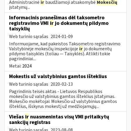
Administracinė
ir
baudžiamoji atsakomybė
Mokesčių
įstatymų...
Informacinis pranešimas dėl taksometro
registravimo VMI
ir
jo dokumentų pildymo
taisyklių
Web turinio sąrašas
2024-01-09
Informuojame, kad pakeistos Taksometro registravimo
Valstybinėje mokesčių inspekcijoje
ir
jo dokumentų
pildymo taisyklės (toliau — Taisyklės). Atlikti tokie
pagrindiniai...
Metai:
2024
Mokestis už valstybinius gamtos išteklius
Web turinio sąrašas
2020-02-13
Pagrindinis teisės aktas - Lietuvos Respublikos
mokesčio už valstybinius gamtos išteklius įstatymas.
Mokesčio mokėtojai: Mokesčio už valstybinius gamtos
išteklius, išskyrus mokestį už medžiojamųjų...
Viešas
ir
nuasmenintas visų VMI pritaikytų
sankcijų registras
Web turinio sąrašas
2023-08-08