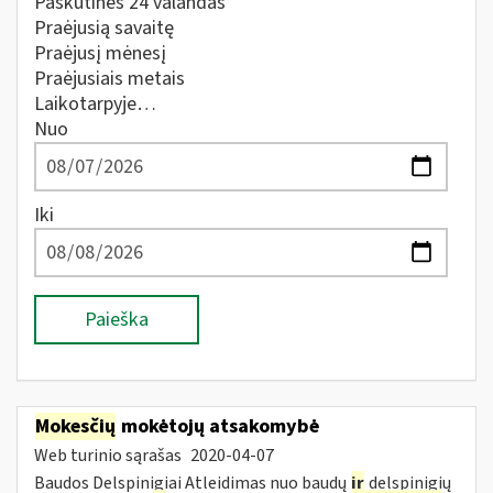
Paskutines 24 valandas
Praėjusią savaitę
Praėjusį mėnesį
Praėjusiais metais
Laikotarpyje…
Nuo
Iki
Paieška
Mokesčių
mokėtojų atsakomybė
Web turinio sąrašas
2020-04-07
Baudos Delspinigiai Atleidimas nuo baudų
ir
delspinigių