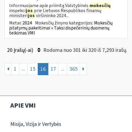
Informuojame apie priimtą Valstybinės
mokesčių
inspekci
jos
prie Lietuvos Respublikos finansų
ministeri
jos
viršininko 2024...
Metai:
2024
Mokesčių žinyno kategorijos:
Mokesčių
įstatymų pakeitimai » Taksi dispečerinių duomenų
teikimas VMI
20 Įrašų(-ai)
Rodoma nuo 301 iki 320 iš 7,293 irašų.
1
...
15
16
17
...
365
APIE VMI
Misija, Vizija ir Vertybės