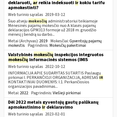
deklaruoti,
ar
reikia indeksuoti
ir
kokiu tarifu
apmokestinti?
Web turinio sąrašas
2019-03-12
Šiuo atveju
mokesčių
administratoriui teikiamoje
Mėnesinės pajamų mokesčio nuo A klasės pajamų
deklaracijos GPM313 formoje už 2018 m. gruodžio
mėnesį į bendrą su darbo...
Metai (Archyvas):
2019
Mokesčiai:
Gyventojų pajamų
mokestis
Pagrindinis:
Mokesčių pakeitimai
Valstybinės
mokesčių
inspekcijos integruotos
mokesčių
informacinės sistemos (IMIS
Web turinio sąrašas
2022-10-12
INFORMACIJA APIE SUDARYTAS SUTARTIS Paslaugų
pirkimai I. PERKANČIOJI ORGANIZACIJA, ADRESAS
IR
KONTAKTINIAI DUOMENYS: I.1. Perkančiosios
organizacijos pavadinimas...
Metai:
2022
Pagrindinis:
Viešieji pirkimai
Dėl 2022 metais gyventojų gautų palūkanų
apmokestinimo
ir
deklaravimo
Web turinio sąrašas
2023-02-01