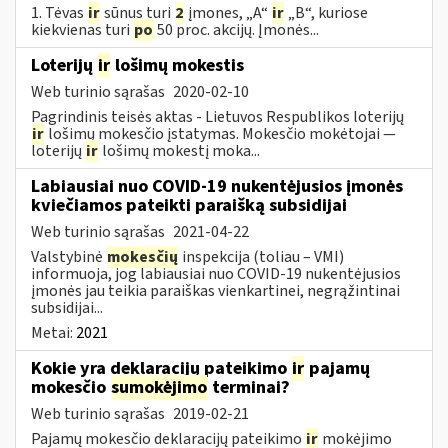
1. Tėvas
ir
sūnus turi
2
įmones, „A“
ir
„B“, kuriose
kiekvienas turi
po
50 proc. akcijų. Įmonės...
Loterijų
ir
lošimų mokestis
Web turinio sąrašas
2020-02-10
Pagrindinis teisės aktas - Lietuvos Respublikos loterijų
ir
lošimų mokesčio įstatymas. Mokesčio mokėtojai —
loterijų
ir
lošimų mokestį moka...
Labiausiai nuo COVID-19 nukentėjusios įmonės
kviečiamos pateikti paraišką subsidijai
Web turinio sąrašas
2021-04-22
Valstybinė
mokesčių
inspekcija (toliau – VMI)
informuoja, jog labiausiai nuo COVID-19 nukentėjusios
įmonės jau teikia paraiškas vienkartinei, negrąžintinai
subsidijai...
Metai:
2021
Kokie yra deklaracijų pateikimo
ir
pajamų
mokesčio
sumokėjimo
terminai?
Web turinio sąrašas
2019-02-21
Pajamų mokesčio deklaracijų pateikimo
ir
mokėjimo