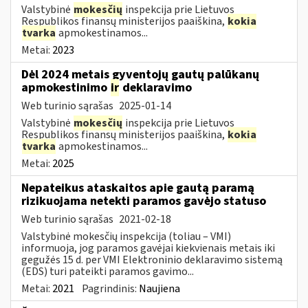
Valstybinė
mokesčių
inspekcija prie Lietuvos
Respublikos finansų ministerijos paaiškina,
kokia
tvarka
apmokestinamos...
Metai:
2023
Dėl 2024 metais gyventojų gautų palūkanų
apmokestinimo
ir
deklaravimo
Web turinio sąrašas
2025-01-14
Valstybinė
mokesčių
inspekcija prie Lietuvos
Respublikos finansų ministerijos paaiškina,
kokia
tvarka
apmokestinamos...
Metai:
2025
Nepateikus ataskaitos apie gautą paramą
rizikuojama netekti paramos gavėjo statuso
Web turinio sąrašas
2021-02-18
Valstybinė mokesčių inspekcija (toliau – VMI)
informuoja, jog paramos gavėjai kiekvienais metais iki
gegužės 15 d. per VMI Elektroninio deklaravimo sistemą
(EDS) turi pateikti paramos gavimo...
Metai:
2021
Pagrindinis:
Naujiena