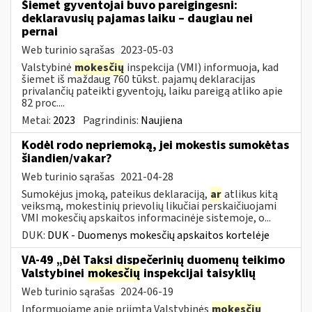
Šiemet gyventojai buvo pareigingesni:
deklaravusių pajamas laiku – daugiau nei
pernai
Web turinio sąrašas
2023-05-03
Valstybinė
mokesčių
inspekcija (VMI) informuoja, kad
šiemet iš maždaug 760 tūkst. pajamų deklaracijas
privalančių pateikti gyventojų, laiku pareigą atliko apie
82 proc....
Metai:
2023
Pagrindinis:
Naujiena
Kodėl rodo nepriemoką, jei mokestis sumokėtas
šiandien/vakar?
Web turinio sąrašas
2021-04-28
Sumokėjus įmoką, pateikus deklaraciją,
ar
atlikus kitą
veiksmą, mokestinių prievolių likučiai perskaičiuojami
VMI mokesčių apskaitos informacinėje sistemoje, o...
DUK:
DUK - Duomenys mokesčių apskaitos kortelėje
VA-49 „Dėl Taksi dispečerinių duomenų teikimo
Valstybinei
mokesčių
inspekcijai taisyklių
Web turinio sąrašas
2024-06-19
Informuojame apie priimtą Valstybinės
mokesčių