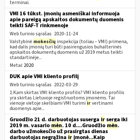
terminai.
VMI 16 tūkst. įmonių asmeniškai informuoja
apie pareigą apskaitos dokumentų duomenis
teikti SAF-T rinkmenoje
Web turinio sąrašas
2020-11-24
Valstybinė
mokesčių
inspekcija (toliau – VMI) primena,
kad dalis įmonių turi būti pasirengusios buhalterinės
apskaitos dokumentų duomenis už 2019 metus teikti
standartinėje...
Metai:
2020
DUK apie VMI kliento profilį
Web turinio sąrašas
2022-03-29
1.Kam skirtas VMI kliento profilis? VMI kliento profilis
yra skirtas Lietuvoje registruotoms įmonėms. Tai
vienoje vietoje skelbiami VMI turimi
ir
vertinami
duomenys apie...
Gruodžio 21 d. darbuotojas suserga
ir
serga iki
2019 m. vasario
mėn
. 10 d....Gruodžio
mėn
.
darbo užmokesčio už prasirgtas dienas
darbuotojas negrąžina
ir
įmonė...Kaip