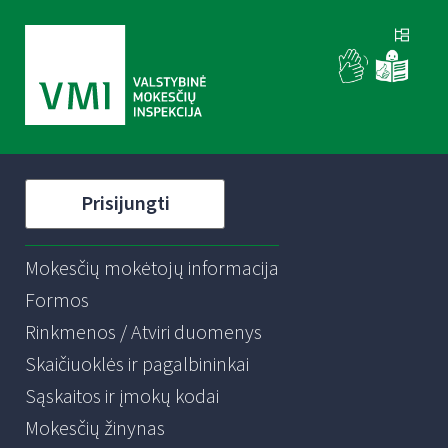
Prisijungti
Mokesčių mokėtojų informacija
Formos
Rinkmenos / Atviri duomenys
Skaičiuoklės ir pagalbininkai
Sąskaitos ir įmokų kodai
Mokesčių žinynas