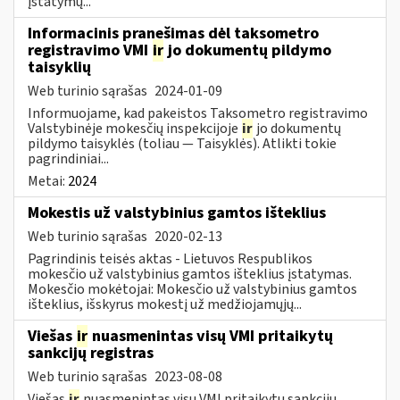
įstatymų...
Informacinis pranešimas dėl taksometro
registravimo VMI
ir
jo dokumentų pildymo
taisyklių
Web turinio sąrašas
2024-01-09
Informuojame, kad pakeistos Taksometro registravimo
Valstybinėje mokesčių inspekcijoje
ir
jo dokumentų
pildymo taisyklės (toliau — Taisyklės). Atlikti tokie
pagrindiniai...
Metai:
2024
Mokestis už valstybinius gamtos išteklius
Web turinio sąrašas
2020-02-13
Pagrindinis teisės aktas - Lietuvos Respublikos
mokesčio už valstybinius gamtos išteklius įstatymas.
Mokesčio mokėtojai: Mokesčio už valstybinius gamtos
išteklius, išskyrus mokestį už medžiojamųjų...
Viešas
ir
nuasmenintas visų VMI pritaikytų
sankcijų registras
Web turinio sąrašas
2023-08-08
Viešas
ir
nuasmenintas visų VMI pritaikytų sankcijų