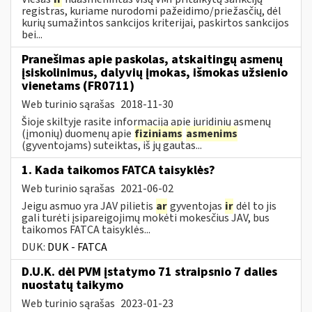
registras, kuriame nurodomi pažeidimo/priežasčių, dėl
kurių sumažintos sankcijos kriterijai, paskirtos sankcijos
bei...
Pranešimas apie paskolas, atskaitingų asmenų
įsiskolinimus, dalyvių įmokas, išmokas užsienio
vienetams (FR0711)
Web turinio sąrašas
2018-11-30
Šioje skiltyje rasite informaciją apie juridinių asmenų
(įmonių) duomenų apie
fiziniams
asmenims
(gyventojams) suteiktas, iš jų gautas...
1. Kada taikomos FATCA taisyklės?
Web turinio sąrašas
2021-06-02
Jeigu asmuo yra JAV pilietis
ar
gyventojas
ir
dėl to jis
gali turėti įsipareigojimų mokėti mokesčius JAV, bus
taikomos FATCA taisyklės...
DUK:
DUK - FATCA
D.U.K. dėl PVM įstatymo 71 straipsnio 7 dalies
nuostatų taikymo
Web turinio sąrašas
2023-01-23