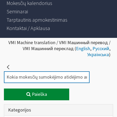
Mokesčių kalendorius
Seminarai
Tarptautinis apmokestinimas
Kontaktai / Apklausa
VMI Machine translation / VMI Машинный перевод /
VMI Машинний переклад (
English
,
Русский
,
Українська
)
Paieška
Kategorijos