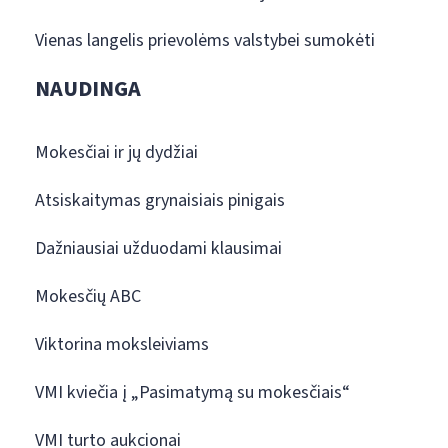
Vienas langelis prievolėms valstybei sumokėti
NAUDINGA
Mokesčiai ir jų dydžiai
Atsiskaitymas grynaisiais pinigais
Dažniausiai užduodami klausimai
Mokesčių ABC
Viktorina moksleiviams
VMI kviečia į „Pasimatymą su mokesčiais“
VMI turto aukcionai