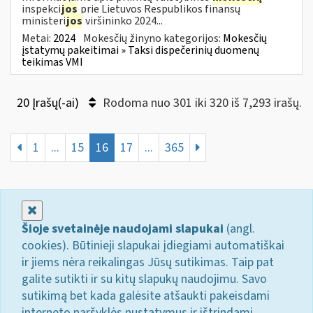
inspekci
jos
prie Lietuvos Respublikos finansų
ministeri
jos
viršininko 2024...
Metai:
2024
Mokesčių žinyno kategorijos:
Mokesčių
įstatymų pakeitimai » Taksi dispečerinių duomenų
teikimas VMI
20 Įrašų(-ai)
Rodoma nuo 301 iki 320 iš 7,293 irašų.
1
...
15
16
17
...
365
Uždaryti
Šioje svetainėje naudojami slapukai
(angl.
cookies). Būtinieji slapukai įdiegiami automatiškai
ir jiems nėra reikalingas Jūsų sutikimas. Taip pat
galite sutikti ir su kitų slapukų naudojimu. Savo
sutikimą bet kada galėsite atšaukti pakeisdami
interneto naršyklės nustatymus ir ištrindami