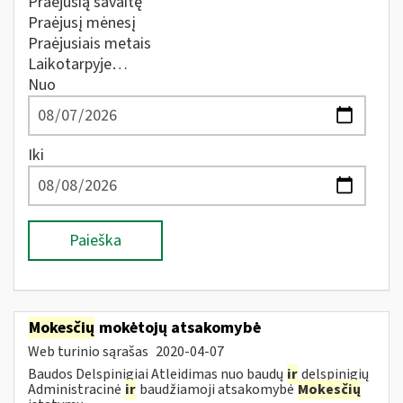
Praėjusią savaitę
Praėjusį mėnesį
Praėjusiais metais
Laikotarpyje…
Nuo
Iki
Paieška
Mokesčių
mokėtojų atsakomybė
Web turinio sąrašas
2020-04-07
Baudos Delspinigiai Atleidimas nuo baudų
ir
delspinigių
Administracinė
ir
baudžiamoji atsakomybė
Mokesčių