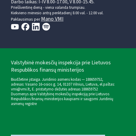
Darbo laikas: I-IV 8.00-17.00, V 8.00-15.45.
Prieššventinę dieną - viena valanda trumpiau.
Kiekvieno mėnesio antrą penktadienį 8.00 val. - 12.00 val.
Mano VMI
Paklausimas per
Valstybinė mokesčių inspekcija prie Lietuvos
Respublikos finansų ministerijos
Biudžetinė įstaiga. Juridinio asmens kodas — 188659752,
adresas: Vasario 16-osios g. 14, 01107 Vilnius, Lietuva, el.paštas:
vmi@vmi.lt
, E. pristatymo dėžutės adresas 188659752
Duomenys apie Valstybinę mokesčių inspekciją prie Lietuvos
Respublikos finansų ministerijos kaupiami ir saugomi Juridinių
asmenų registre