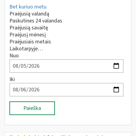
Bet kuriuo metu
Praėjusią valandą
Paskutines 24 valandas
Praėjusią savaitę
Praėjusį mėnesį
Praėjusiais metais
Laikotarpyje…
Nuo
Iki
Paieška