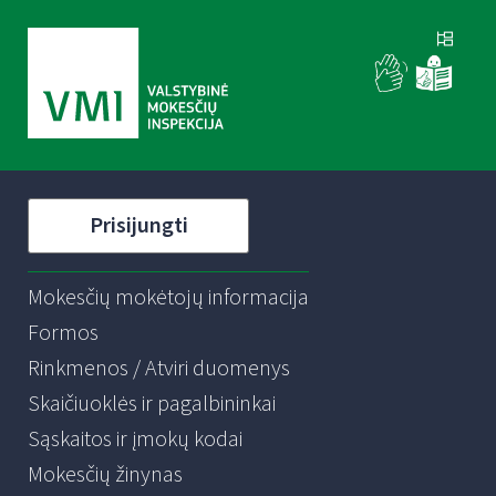
Prisijungti
Mokesčių mokėtojų informacija
Formos
Rinkmenos / Atviri duomenys
Skaičiuoklės ir pagalbininkai
Sąskaitos ir įmokų kodai
Mokesčių žinynas