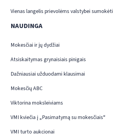
Vienas langelis prievolėms valstybei sumokėti
NAUDINGA
Mokesčiai ir jų dydžiai
Atsiskaitymas grynaisiais pinigais
Dažniausiai užduodami klausimai
Mokesčių ABC
Viktorina moksleiviams
VMI kviečia į „Pasimatymą su mokesčiais“
VMI turto aukcionai