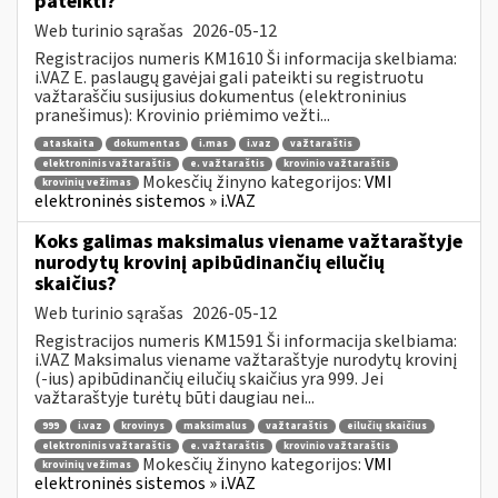
pateikti?
Web turinio sąrašas
2026-05-12
Registracijos numeris KM1610 Ši informacija skelbiama:
i.VAZ E. paslaugų gavėjai gali pateikti su registruotu
važtaraščiu susijusius dokumentus (elektroninius
pranešimus): Krovinio priėmimo vežti...
ataskaita
dokumentas
i.mas
i.vaz
važtaraštis
elektroninis važtaraštis
e. važtaraštis
krovinio važtaraštis
Mokesčių žinyno kategorijos:
VMI
krovinių vežimas
elektroninės sistemos » i.VAZ
Koks galimas maksimalus viename važtaraštyje
nurodytų krovinį apibūdinančių eilučių
skaičius?
Web turinio sąrašas
2026-05-12
Registracijos numeris KM1591 Ši informacija skelbiama:
i.VAZ Maksimalus viename važtaraštyje nurodytų krovinį
(-ius) apibūdinančių eilučių skaičius yra 999. Jei
važtaraštyje turėtų būti daugiau nei...
999
i.vaz
krovinys
maksimalus
važtaraštis
eilučių skaičius
elektroninis važtaraštis
e. važtaraštis
krovinio važtaraštis
Mokesčių žinyno kategorijos:
VMI
krovinių vežimas
elektroninės sistemos » i.VAZ