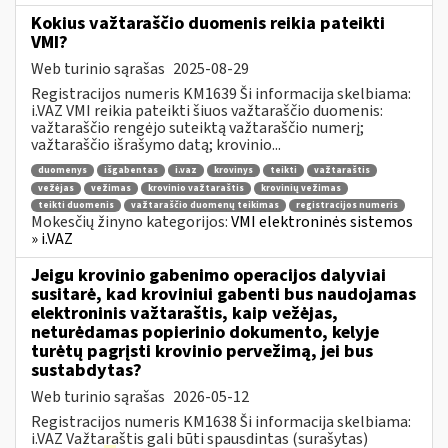
Kokius važtaraščio duomenis reikia pateikti
VMI?
Web turinio sąrašas
2025-08-29
Registracijos numeris KM1639 Ši informacija skelbiama:
i.VAZ VMI reikia pateikti šiuos važtaraščio duomenis:
važtaraščio rengėjo suteiktą važtaraščio numerį;
važtaraščio išrašymo datą; krovinio...
duomenys
išgabentas
i.vaz
krovinys
teikti
važtaraštis
vežėjas
vežimas
krovinio važtaraštis
krovinių vežimas
teikti duomenis
važtaraščio duomenų teikimas
registracijos numeris
Mokesčių žinyno kategorijos:
VMI elektroninės sistemos
» i.VAZ
Jeigu krovinio gabenimo operacijos dalyviai
susitarė, kad kroviniui gabenti bus naudojamas
elektroninis važtaraštis, kaip vežėjas,
neturėdamas popierinio dokumento, kelyje
turėtų pagrįsti krovinio pervežimą, jei bus
sustabdytas?
Web turinio sąrašas
2026-05-12
Registracijos numeris KM1638 Ši informacija skelbiama:
i.VAZ Važtaraštis gali būti spausdintas (surašytas)