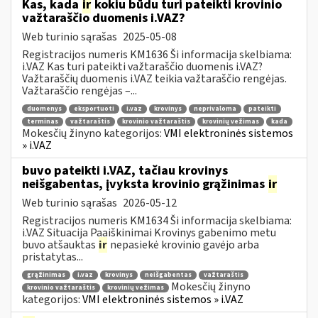
Kas, kada
ir
kokiu būdu turi pateikti krovinio
važtaraščio duomenis i.VAZ?
Web turinio sąrašas
2025-05-08
Registracijos numeris KM1636 Ši informacija skelbiama:
i.VAZ Kas turi pateikti važtaraščio duomenis i.VAZ?
Važtaraščių duomenis i.VAZ teikia važtaraščio rengėjas.
Važtaraščio rengėjas –...
duomenys
eksportuoti
i.vaz
krovinys
neprivaloma
pateikti
terminas
važtaraštis
krovinio važtaraštis
krovinių vežimas
kada
Mokesčių žinyno kategorijos:
VMI elektroninės sistemos
» i.VAZ
buvo pateikti i.VAZ, tačiau krovinys
neišgabentas, įvyksta krovinio grąžinimas
ir
Web turinio sąrašas
2026-05-12
Registracijos numeris KM1634 Ši informacija skelbiama:
i.VAZ Situacija Paaiškinimai Krovinys gabenimo metu
buvo atšauktas
ir
nepasiekė krovinio gavėjo arba
pristatytas...
grąžinimas
i.vaz
krovinys
neišgabentas
važtaraštis
Mokesčių žinyno
krovinio važtaraštis
krovinių vežimas
kategorijos:
VMI elektroninės sistemos » i.VAZ