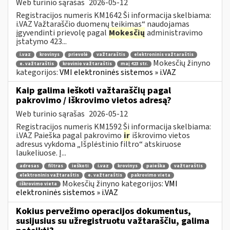
Web turinio sąrašas
2026-05-12
Registracijos numeris KM1642 Ši informacija skelbiama:
i.VAZ Važtaraščio duomenų teikimas“ naudojamas
įgyvendinti prievolę pagal
Mokesčių
administravimo
įstatymo 423...
i.vaz
krovinys
prievolė
važtaraštis
elektroninis važtaraštis
Mokesčių žinyno
e. važtaraštis
krovinio važtaraštis
maį 423 str.
kategorijos:
VMI elektroninės sistemos » i.VAZ
Kaip galima ieškoti važtaraščių pagal
pakrovimo / iškrovimo vietos adresą?
Web turinio sąrašas
2026-05-12
Registracijos numeris KM1592 Ši informacija skelbiama:
i.VAZ Paieška pagal pakrovimo
ir
iškrovimo vietos
adresus vykdoma „Išplėstinio filtro“ atskiruose
laukeliuose. Į...
adresas
filtras
ieškoti
i.vaz
krovinys
paieška
važtaraštis
elektroninis važtaraštis
e. važtaraštis
pakrovimo vieta
Mokesčių žinyno kategorijos:
VMI
iškrovimo vieta
elektroninės sistemos » i.VAZ
Kokius pervežimo operacijos dokumentus,
susijusius su užregistruotu važtaraščiu, galima