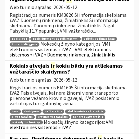
Web turinio sąrašas
2026-05-12
Registracijos numeris KM3826 Ši informacija skelbiama:
i.VAZ Duomenų rinkmena, žiniatinklis Ši informacija
skelbiama: Duomenų rinkmena, žiniatinklis Pagal
Taisyklių 11.7 papunktį, VMI važtaraščio...
gpais i.vaz
gpais duomenų pateikimas vmi
atliekų vežimas i.vaz
Mokesčių žinyno kategorijos:
VMI
žiniatinklis gpais
elektroninės sistemos » i.VAZ
VMI elektroninės
sistemos » i.VAZ » Duomenų rinkmena, žiniatinklis
Kokiais atvejais
ir
kokiu būdu yra atliekamas
važtaraščio skaidymas?
Web turinio sąrašas
2026-05-12
Registracijos numeris KM1605 Ši informacija skelbiama:
i.VAZ Tais atvejais, kai nėra žinomi viena transporto
priemone vežamo krovinio gavėjai, i.VAZ posistemio
vartotojas turi galimybę viena...
i.vaz
skaidymas
važtaraštis
elektroninis važtaraštis
e. važtaraštis
krovinio važtaraštis
bendras važtaraštis
Mokesčių žinyno kategorijos:
VMI
išskaidymo funkcija
elektroninės sistemos » i.VAZ
Kas yra „Papildomas dokumentas“
ir
kada jis