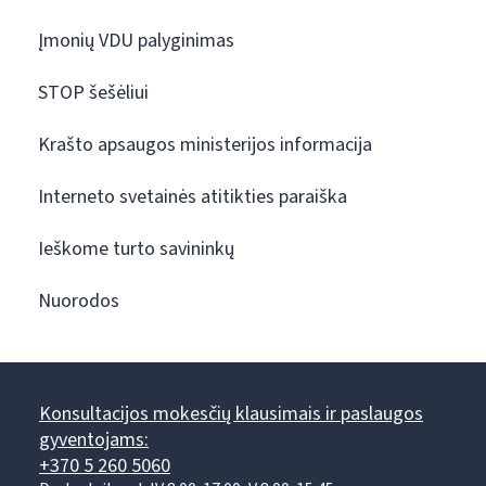
Įmonių VDU palyginimas
STOP šešėliui
Krašto apsaugos ministerijos informacija
Interneto svetainės atitikties paraiška
Ieškome turto savininkų
Nuorodos
Konsultacijos mokesčių klausimais ir paslaugos
gyventojams:
+370 5 260 5060