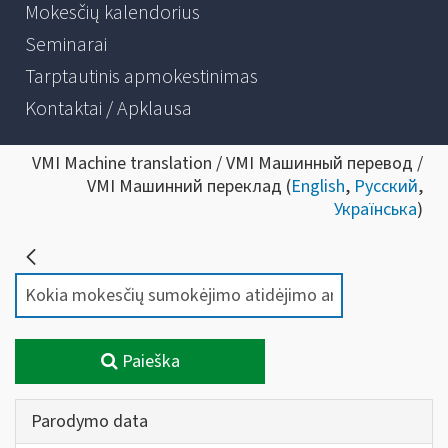
Mokesčių kalendorius
Seminarai
Tarptautinis apmokestinimas
Kontaktai / Apklausa
VMI Machine translation / VMI Машинный перевод /
VMI Машинний переклад (
English
,
Русский
,
Українська
)
Paieška
Parodymo data