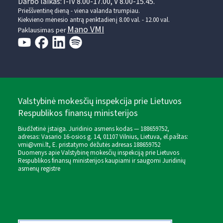
Darbo laikas: I-IV 8.00-17.00, V 8.00-15.45.
Prieššventinę dieną - viena valanda trumpiau.
Kiekvieno mėnesio antrą penktadienį 8.00 val. - 12.00 val.
Mano VMI
Paklausimas per
Valstybinė mokesčių inspekcija prie Lietuvos
Respublikos finansų ministerijos
Biudžetinė įstaiga. Juridinio asmens kodas — 188659752,
adresas: Vasario 16-osios g. 14, 01107 Vilnius, Lietuva, el.paštas:
vmi@vmi.lt
, E. pristatymo dėžutės adresas 188659752
Duomenys apie Valstybinę mokesčių inspekciją prie Lietuvos
Respublikos finansų ministerijos kaupiami ir saugomi Juridinių
asmenų registre