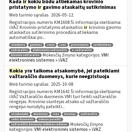
Kada
ir
kokiu būdu atliekamas krovinio
pristatymo
ir
gavimo ataskaitų sutikrinimas
Web turinio sąrašas
2026-05-12
Registracijos numeris KM1608 Ši informacija skelbiama:
i.VAZ Krovinio pristatymo ataskaitos
ir
krovinio gavimo
ataskaitos sutikrinimo procedūra atliekama
automatiškai po...
ataskaita
gavimas
i.mas
i.vaz
pristatymas
sutikrinimas
važtaraštis
elektroninis važtaraštis
e. važtaraštis
Mokesčių žinyno kategorijos:
VMI
krovinio važtaraštis
elektroninės sistemos » i.VAZ
Kokia
yra taikoma atsakomybė, jei pateikiami
važtaraščio duomenys, kurie neegzistuoja
Web turinio sąrašas
2025-10-08
Registracijos numeris KM1641 Ši informacija skelbiama:
i.VAZ Važtaraščio duomenis VMI turi teikti važtaraščio
rengėjas. Krovinio siuntėjas atsako už važtaraščio
rengėjui nurodytų pateikti...
atsakomybė
duomenys
i.vaz
krovinys
važtaraštis
teikti duomenis
nebuvo pateikti
Mokesčių žinyno
važtaraščio duomenų teikimas vežimas
kategorijos:
VMI elektroninės sistemos » i.VAZ