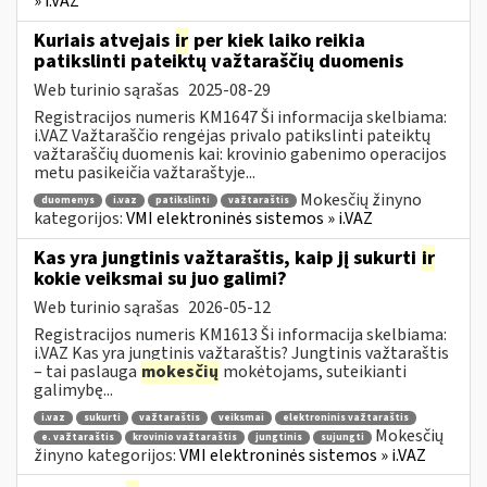
» i.VAZ
Kuriais atvejais
ir
per kiek laiko reikia
patikslinti pateiktų važtaraščių duomenis
Web turinio sąrašas
2025-08-29
Registracijos numeris KM1647 Ši informacija skelbiama:
i.VAZ Važtaraščio rengėjas privalo patikslinti pateiktų
važtaraščių duomenis kai: krovinio gabenimo operacijos
metu pasikeičia važtaraštyje...
Mokesčių žinyno
duomenys
i.vaz
patikslinti
važtaraštis
kategorijos:
VMI elektroninės sistemos » i.VAZ
Kas yra jungtinis važtaraštis, kaip jį sukurti
ir
kokie veiksmai su juo galimi?
Web turinio sąrašas
2026-05-12
Registracijos numeris KM1613 Ši informacija skelbiama:
i.VAZ Kas yra jungtinis važtaraštis? Jungtinis važtaraštis
– tai paslauga
mokesčių
mokėtojams, suteikianti
galimybę...
i.vaz
sukurti
važtaraštis
veiksmai
elektroninis važtaraštis
Mokesčių
e. važtaraštis
krovinio važtaraštis
jungtinis
sujungti
žinyno kategorijos:
VMI elektroninės sistemos » i.VAZ