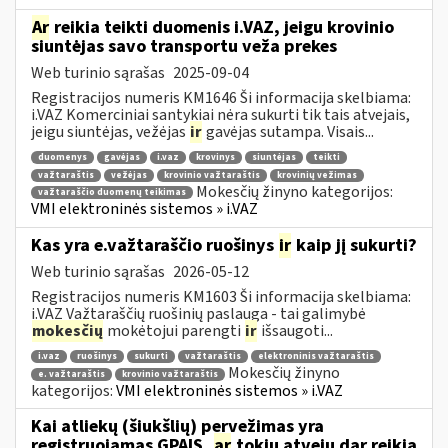
Ar
reikia teikti duomenis i.VAZ, jeigu krovinio
siuntėjas savo transportu veža prekes
Web turinio sąrašas
2025-09-04
Registracijos numeris KM1646 Ši informacija skelbiama:
i.VAZ Komerciniai santykiai nėra sukurti tik tais atvejais,
jeigu siuntėjas, vežėjas
ir
gavėjas sutampa. Visais...
duomenys
gavėjas
i.vaz
krovinys
siuntėjas
teikti
važtaraštis
vežėjas
krovinio važtaraštis
krovinių vežimas
Mokesčių žinyno kategorijos:
važtaraščio duomenų teikimas
VMI elektroninės sistemos » i.VAZ
Kas yra e.važtaraščio ruošinys
ir
kaip jį sukurti?
Web turinio sąrašas
2026-05-12
Registracijos numeris KM1603 Ši informacija skelbiama:
i.VAZ Važtaraščių ruošinių paslauga - tai galimybė
mokesčių
mokėtojui parengti
ir
išsaugoti...
i.vaz
ruošinys
sukurti
važtaraštis
elektroninis važtaraštis
Mokesčių žinyno
e. važtaraštis
krovinio važtaraštis
kategorijos:
VMI elektroninės sistemos » i.VAZ
Kai atliekų (šiukšlių) pervežimas yra
registruojamas GPAIS,
ar
tokiu atveju dar reikia