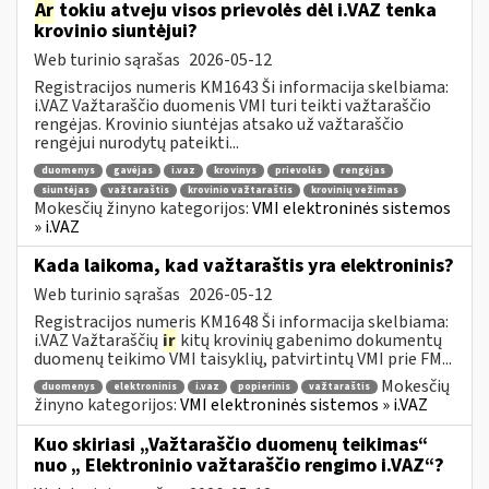
Ar
tokiu atveju visos prievolės dėl i.VAZ tenka
krovinio siuntėjui?
Web turinio sąrašas
2026-05-12
Registracijos numeris KM1643 Ši informacija skelbiama:
i.VAZ Važtaraščio duomenis VMI turi teikti važtaraščio
rengėjas. Krovinio siuntėjas atsako už važtaraščio
rengėjui nurodytų pateikti...
duomenys
gavėjas
i.vaz
krovinys
prievolės
rengėjas
siuntėjas
važtaraštis
krovinio važtaraštis
krovinių vežimas
Mokesčių žinyno kategorijos:
VMI elektroninės sistemos
» i.VAZ
Kada laikoma, kad važtaraštis yra elektroninis?
Web turinio sąrašas
2026-05-12
Registracijos numeris KM1648 Ši informacija skelbiama:
i.VAZ Važtaraščių
ir
kitų krovinių gabenimo dokumentų
duomenų teikimo VMI taisyklių, patvirtintų VMI prie FM...
Mokesčių
duomenys
elektroninis
i.vaz
popierinis
važtaraštis
žinyno kategorijos:
VMI elektroninės sistemos » i.VAZ
Kuo skiriasi „Važtaraščio duomenų teikimas“
nuo „ Elektroninio važtaraščio rengimo i.VAZ“?