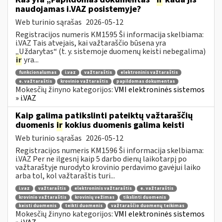
naudojamas i.VAZ posistemyje?
Web turinio sąrašas
2026-05-12
Registracijos numeris KM1595 Ši informacija skelbiama:
i.VAZ Tais atvejais, kai važtaraščio būsena yra
„Uždarytas“ (t. y. sistemoje duomenų keisti nebegalima)
ir
yra...
funkcionalumas
i.vaz
važtaraštis
elektroninis važtaraštis
e. važtaraštis
krovinio važtaraštis
papildomas dokumentas
Mokesčių žinyno kategorijos:
VMI elektroninės sistemos
» i.VAZ
Kaip galima patikslinti pateiktų važtaraščių
duomenis
ir
kokius duomenis galima keisti
Web turinio sąrašas
2026-05-12
Registracijos numeris KM1596 Ši informacija skelbiama:
i.VAZ Per ne ilgesnį kaip 5 darbo dienų laikotarpį po
važtaraštyje nurodyto krovinio perdavimo gavėjui laiko
arba tol, kol važtaraštis turi...
i.vaz
važtaraštis
elektroninis važtaraštis
e. važtaraštis
krovinio važtaraštis
krovinių vežimas
tikslinti duomenis
keisti duomenis
teikti duomenis
važtaraščio duomenų teikimas
Mokesčių žinyno kategorijos:
VMI elektroninės sistemos