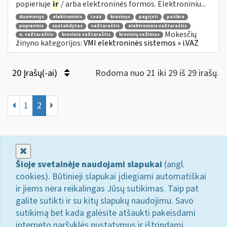
popieriuje
ir
/ arba elektroninės formos. Elektroniniu...
duomenys
elektroninis
i.vaz
krovinys
pagrįsti
patikra
popierinis
sustabdytas
važtaraštis
elektroninis važtaraštis
Mokesčių
e. važtaraštis
krovinio važtaraštis
krovinių vežimas
žinyno kategorijos:
VMI elektroninės sistemos » i.VAZ
20 Įrašų(-ai)
Rodoma nuo 21 iki 29 iš 29 irašų.
1
2
Uždaryti
Šioje svetainėje naudojami slapukai
(angl.
cookies). Būtinieji slapukai įdiegiami automatiškai
ir jiems nėra reikalingas Jūsų sutikimas. Taip pat
galite sutikti ir su kitų slapukų naudojimu. Savo
sutikimą bet kada galėsite atšaukti pakeisdami
interneto naršyklės nustatymus ir ištrindami