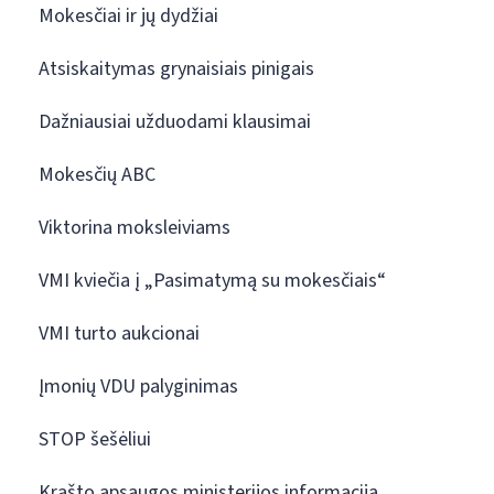
Mokesčiai ir jų dydžiai
Atsiskaitymas grynaisiais pinigais
Dažniausiai užduodami klausimai
Mokesčių ABC
Viktorina moksleiviams
VMI kviečia į „Pasimatymą su mokesčiais“
VMI turto aukcionai
Įmonių VDU palyginimas
STOP šešėliui
Krašto apsaugos ministerijos informacija