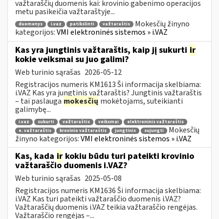
važtaraščių duomenis kai: krovinio gabenimo operacijos
metu pasikeičia važtaraštyje...
Mokesčių žinyno
duomenys
i.vaz
patikslinti
važtaraštis
kategorijos:
VMI elektroninės sistemos » i.VAZ
Kas yra jungtinis važtaraštis, kaip jį sukurti
ir
kokie veiksmai su juo galimi?
Web turinio sąrašas
2026-05-12
Registracijos numeris KM1613 Ši informacija skelbiama:
i.VAZ Kas yra jungtinis važtaraštis? Jungtinis važtaraštis
– tai paslauga
mokesčių
mokėtojams, suteikianti
galimybę...
i.vaz
sukurti
važtaraštis
veiksmai
elektroninis važtaraštis
Mokesčių
e. važtaraštis
krovinio važtaraštis
jungtinis
sujungti
žinyno kategorijos:
VMI elektroninės sistemos » i.VAZ
Kas, kada
ir
kokiu būdu turi pateikti krovinio
važtaraščio duomenis i.VAZ?
Web turinio sąrašas
2025-05-08
Registracijos numeris KM1636 Ši informacija skelbiama:
i.VAZ Kas turi pateikti važtaraščio duomenis i.VAZ?
Važtaraščių duomenis i.VAZ teikia važtaraščio rengėjas.
Važtaraščio rengėjas –...