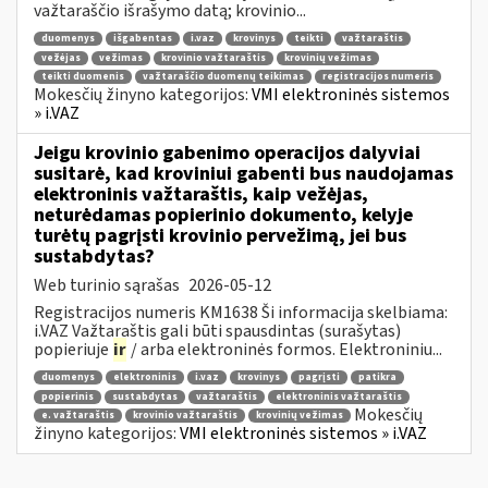
važtaraščio išrašymo datą; krovinio...
duomenys
išgabentas
i.vaz
krovinys
teikti
važtaraštis
vežėjas
vežimas
krovinio važtaraštis
krovinių vežimas
teikti duomenis
važtaraščio duomenų teikimas
registracijos numeris
Mokesčių žinyno kategorijos:
VMI elektroninės sistemos
» i.VAZ
Jeigu krovinio gabenimo operacijos dalyviai
susitarė, kad kroviniui gabenti bus naudojamas
elektroninis važtaraštis, kaip vežėjas,
neturėdamas popierinio dokumento, kelyje
turėtų pagrįsti krovinio pervežimą, jei bus
sustabdytas?
Web turinio sąrašas
2026-05-12
Registracijos numeris KM1638 Ši informacija skelbiama:
i.VAZ Važtaraštis gali būti spausdintas (surašytas)
popieriuje
ir
/ arba elektroninės formos. Elektroniniu...
duomenys
elektroninis
i.vaz
krovinys
pagrįsti
patikra
popierinis
sustabdytas
važtaraštis
elektroninis važtaraštis
Mokesčių
e. važtaraštis
krovinio važtaraštis
krovinių vežimas
žinyno kategorijos:
VMI elektroninės sistemos » i.VAZ