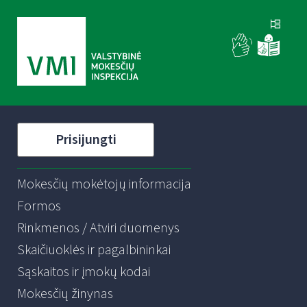
Prisijungti
Mokesčių mokėtojų informacija
Formos
Rinkmenos / Atviri duomenys
Skaičiuoklės ir pagalbininkai
Sąskaitos ir įmokų kodai
Mokesčių žinynas