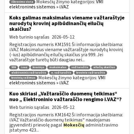
Mokesčių žinyno kategorijos:
VMI
iškrovimo vieta
elektroninės sistemos » i.VAZ
Koks galimas maksimalus viename važtaraštyje
nurodytų krovinį apibūdinančių eilučių
skaičius?
Web turinio sąrašas
2026-05-12
Registracijos numeris KM1591 Ši informacija skelbiama:
i.VAZ Maksimalus viename važtaraštyje nurodytų krovinį
(-ius) apibūdinančių eilučių skaičius yra 999. Jei
važtaraštyje turėtų būti daugiau nei...
999
i.vaz
krovinys
maksimalus
važtaraštis
eilučių skaičius
elektroninis važtaraštis
e. važtaraštis
krovinio važtaraštis
Mokesčių žinyno kategorijos:
VMI
krovinių vežimas
elektroninės sistemos » i.VAZ
Kuo skiriasi „Važtaraščio duomenų teikimas“
nuo „ Elektroninio važtaraščio rengimo i.VAZ“?
Web turinio sąrašas
2026-05-12
Registracijos numeris KM1642 Ši informacija skelbiama:
i.VAZ Važtaraščio duomenų teikimas“ naudojamas
įgyvendinti prievolę pagal
Mokesčių
administravimo
įstatymo 423...