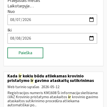
Praėjusiais metais
Laikotarpyje…
Nuo
Iki
Paieška
Kada
ir
kokiu būdu atliekamas krovinio
pristatymo
ir
gavimo ataskaitų sutikrinimas
Web turinio sąrašas
2026-05-12
Registracijos numeris KM1608 Ši informacija skelbiama:
i.VAZ Krovinio pristatymo ataskaitos
ir
krovinio gavimo
ataskaitos sutikrinimo procedūra atliekama
automatiškai po...