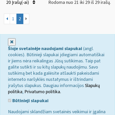
20 Įrašų(-ai)
Rodoma nuo 21 iki 29 iš 29 irašų.
1
2
Uždaryti
Šioje svetainėje naudojami slapukai
(angl.
cookies). Būtinieji slapukai įdiegiami automatiškai
ir jiems nėra reikalingas Jūsų sutikimas. Taip pat
galite sutikti ir su kitų slapukų naudojimu. Savo
sutikimą bet kada galėsite atšaukti pakeisdami
interneto naršyklės nustatymus ir ištrindami
įrašytus slapukus. Daugiau informacijos
Slapukų
politika
;
Privatumo politika.
Būtinieji slapukai
Naudojami sklandžiam svetainės veikimui ir įgalina