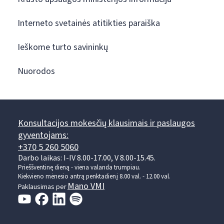
Interneto svetainės atitikties paraiška
Ieškome turto savininkų
Nuorodos
Konsultacijos mokesčių klausimais ir paslaugos
gyventojams:
+370 5 260 5060
Darbo laikas: I-IV 8.00-17.00, V 8.00-15.45.
Prieššventinę dieną - viena valanda trumpiau.
Kiekvieno mėnesio antrą penktadienį 8.00 val. - 12.00 val.
Mano VMI
Paklausimas per