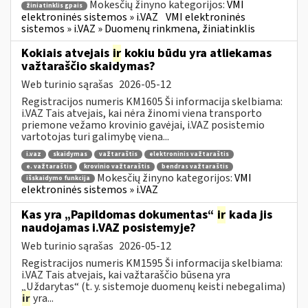
Mokesčių žinyno kategorijos:
VMI
žiniatinklis gpais
elektroninės sistemos » i.VAZ
VMI elektroninės
sistemos » i.VAZ » Duomenų rinkmena, žiniatinklis
Kokiais atvejais
ir
kokiu būdu yra atliekamas
važtaraščio skaidymas?
Web turinio sąrašas
2026-05-12
Registracijos numeris KM1605 Ši informacija skelbiama:
i.VAZ Tais atvejais, kai nėra žinomi viena transporto
priemone vežamo krovinio gavėjai, i.VAZ posistemio
vartotojas turi galimybę viena...
i.vaz
skaidymas
važtaraštis
elektroninis važtaraštis
e. važtaraštis
krovinio važtaraštis
bendras važtaraštis
Mokesčių žinyno kategorijos:
VMI
išskaidymo funkcija
elektroninės sistemos » i.VAZ
Kas yra „Papildomas dokumentas“
ir
kada jis
naudojamas i.VAZ posistemyje?
Web turinio sąrašas
2026-05-12
Registracijos numeris KM1595 Ši informacija skelbiama:
i.VAZ Tais atvejais, kai važtaraščio būsena yra
„Uždarytas“ (t. y. sistemoje duomenų keisti nebegalima)
ir
yra...