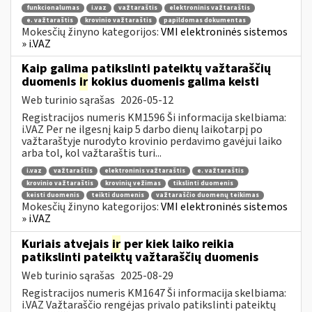
funkcionalumas
i.vaz
važtaraštis
elektroninis važtaraštis
e. važtaraštis
krovinio važtaraštis
papildomas dokumentas
Mokesčių žinyno kategorijos:
VMI elektroninės sistemos
» i.VAZ
Kaip galima patikslinti pateiktų važtaraščių
duomenis
ir
kokius duomenis galima keisti
Web turinio sąrašas
2026-05-12
Registracijos numeris KM1596 Ši informacija skelbiama:
i.VAZ Per ne ilgesnį kaip 5 darbo dienų laikotarpį po
važtaraštyje nurodyto krovinio perdavimo gavėjui laiko
arba tol, kol važtaraštis turi...
i.vaz
važtaraštis
elektroninis važtaraštis
e. važtaraštis
krovinio važtaraštis
krovinių vežimas
tikslinti duomenis
keisti duomenis
teikti duomenis
važtaraščio duomenų teikimas
Mokesčių žinyno kategorijos:
VMI elektroninės sistemos
» i.VAZ
Kuriais atvejais
ir
per kiek laiko reikia
patikslinti pateiktų važtaraščių duomenis
Web turinio sąrašas
2025-08-29
Registracijos numeris KM1647 Ši informacija skelbiama:
i.VAZ Važtaraščio rengėjas privalo patikslinti pateiktų