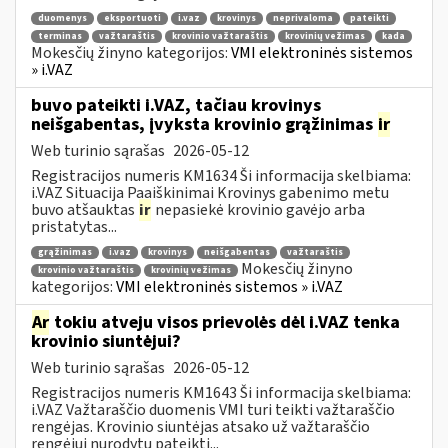
duomenys
eksportuoti
i.vaz
krovinys
neprivaloma
pateikti
terminas
važtaraštis
krovinio važtaraštis
krovinių vežimas
kada
Mokesčių žinyno kategorijos:
VMI elektroninės sistemos
» i.VAZ
buvo pateikti i.VAZ, tačiau krovinys
neišgabentas, įvyksta krovinio grąžinimas
ir
Web turinio sąrašas
2026-05-12
Registracijos numeris KM1634 Ši informacija skelbiama:
i.VAZ Situacija Paaiškinimai Krovinys gabenimo metu
buvo atšauktas
ir
nepasiekė krovinio gavėjo arba
pristatytas...
grąžinimas
i.vaz
krovinys
neišgabentas
važtaraštis
Mokesčių žinyno
krovinio važtaraštis
krovinių vežimas
kategorijos:
VMI elektroninės sistemos » i.VAZ
Ar
tokiu atveju visos prievolės dėl i.VAZ tenka
krovinio siuntėjui?
Web turinio sąrašas
2026-05-12
Registracijos numeris KM1643 Ši informacija skelbiama:
i.VAZ Važtaraščio duomenis VMI turi teikti važtaraščio
rengėjas. Krovinio siuntėjas atsako už važtaraščio
rengėjui nurodytų pateikti...