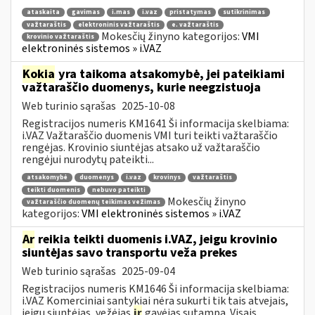
ataskaita
gavimas
i.mas
i.vaz
pristatymas
sutikrinimas
važtaraštis
elektroninis važtaraštis
e. važtaraštis
Mokesčių žinyno kategorijos:
VMI
krovinio važtaraštis
elektroninės sistemos » i.VAZ
Kokia
yra taikoma atsakomybė, jei pateikiami
važtaraščio duomenys, kurie neegzistuoja
Web turinio sąrašas
2025-10-08
Registracijos numeris KM1641 Ši informacija skelbiama:
i.VAZ Važtaraščio duomenis VMI turi teikti važtaraščio
rengėjas. Krovinio siuntėjas atsako už važtaraščio
rengėjui nurodytų pateikti...
atsakomybė
duomenys
i.vaz
krovinys
važtaraštis
teikti duomenis
nebuvo pateikti
Mokesčių žinyno
važtaraščio duomenų teikimas vežimas
kategorijos:
VMI elektroninės sistemos » i.VAZ
Ar
reikia teikti duomenis i.VAZ, jeigu krovinio
siuntėjas savo transportu veža prekes
Web turinio sąrašas
2025-09-04
Registracijos numeris KM1646 Ši informacija skelbiama:
i.VAZ Komerciniai santykiai nėra sukurti tik tais atvejais,
jeigu siuntėjas, vežėjas
ir
gavėjas sutampa. Visais...