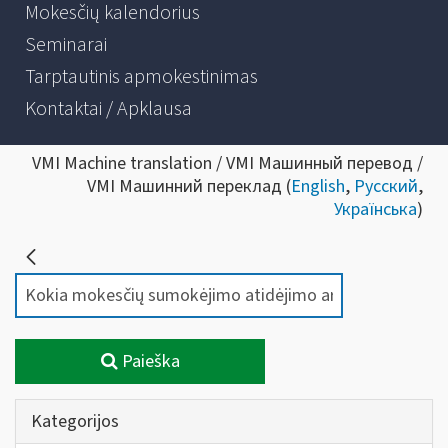
Mokesčių kalendorius
Seminarai
Tarptautinis apmokestinimas
Kontaktai / Apklausa
VMI Machine translation / VMI Машинный перевод /
VMI Машинний переклад (
English
,
Русский
,
Українська
)
Paieška
Kategorijos