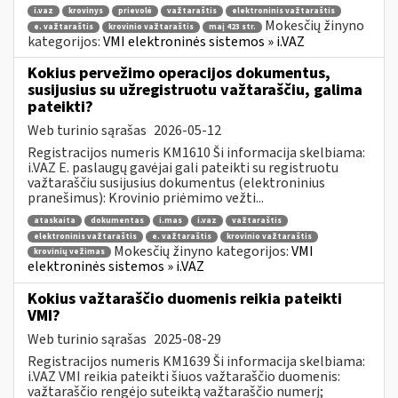
i.vaz
krovinys
prievolė
važtaraštis
elektroninis važtaraštis
Mokesčių žinyno
e. važtaraštis
krovinio važtaraštis
maį 423 str.
kategorijos:
VMI elektroninės sistemos » i.VAZ
Kokius pervežimo operacijos dokumentus,
susijusius su užregistruotu važtaraščiu, galima
pateikti?
Web turinio sąrašas
2026-05-12
Registracijos numeris KM1610 Ši informacija skelbiama:
i.VAZ E. paslaugų gavėjai gali pateikti su registruotu
važtaraščiu susijusius dokumentus (elektroninius
pranešimus): Krovinio priėmimo vežti...
ataskaita
dokumentas
i.mas
i.vaz
važtaraštis
elektroninis važtaraštis
e. važtaraštis
krovinio važtaraštis
Mokesčių žinyno kategorijos:
VMI
krovinių vežimas
elektroninės sistemos » i.VAZ
Kokius važtaraščio duomenis reikia pateikti
VMI?
Web turinio sąrašas
2025-08-29
Registracijos numeris KM1639 Ši informacija skelbiama:
i.VAZ VMI reikia pateikti šiuos važtaraščio duomenis:
važtaraščio rengėjo suteiktą važtaraščio numerį;