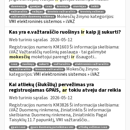
duomenys
gavėjas
i.vaz
krovinys
siuntėjas
teikti
važtaraštis
vežėjas
krovinio važtaraštis
krovinių vežimas
Mokesčių žinyno kategorijos:
važtaraščio duomenų teikimas
VMI elektroninės sistemos » i.VAZ
Kas yra e.važtaraščio ruošinys
ir
kaip jį sukurti?
Web turinio sąrašas
2026-05-12
Registracijos numeris KM1603 Ši informacija skelbiama:
i.VAZ Važtaraščių ruošinių paslauga - tai galimybė
mokesčių
mokėtojui parengti
ir
išsaugoti...
i.vaz
ruošinys
sukurti
važtaraštis
elektroninis važtaraštis
Mokesčių žinyno
e. važtaraštis
krovinio važtaraštis
kategorijos:
VMI elektroninės sistemos » i.VAZ
Kai atliekų (šiukšlių) pervežimas yra
registruojamas GPAIS,
ar
tokiu atveju dar reikia
Web turinio sąrašas
2026-05-12
Registracijos numeris KM3826 Ši informacija skelbiama:
i.VAZ Duomenų rinkmena, žiniatinklis Ši informacija
skelbiama: Duomenų rinkmena, žiniatinklis Pagal
Taisyklių 11.7 papunktį, VMI važtaraščio...
gpais i.vaz
gpais duomenų pateikimas vmi
atliekų vežimas i.vaz