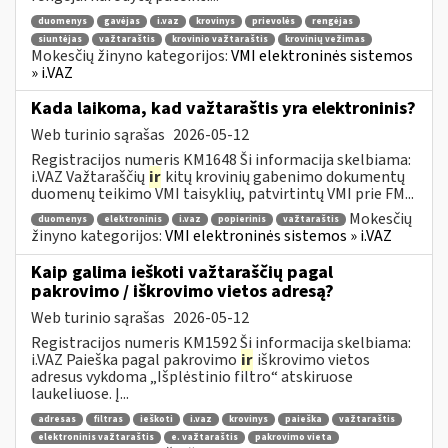
duomenys
gavėjas
i.vaz
krovinys
prievolės
rengėjas
siuntėjas
važtaraštis
krovinio važtaraštis
krovinių vežimas
Mokesčių žinyno kategorijos:
VMI elektroninės sistemos
» i.VAZ
Kada laikoma, kad važtaraštis yra elektroninis?
Web turinio sąrašas
2026-05-12
Registracijos numeris KM1648 Ši informacija skelbiama:
i.VAZ Važtaraščių
ir
kitų krovinių gabenimo dokumentų
duomenų teikimo VMI taisyklių, patvirtintų VMI prie FM...
Mokesčių
duomenys
elektroninis
i.vaz
popierinis
važtaraštis
žinyno kategorijos:
VMI elektroninės sistemos » i.VAZ
Kaip galima ieškoti važtaraščių pagal
pakrovimo / iškrovimo vietos adresą?
Web turinio sąrašas
2026-05-12
Registracijos numeris KM1592 Ši informacija skelbiama:
i.VAZ Paieška pagal pakrovimo
ir
iškrovimo vietos
adresus vykdoma „Išplėstinio filtro“ atskiruose
laukeliuose. Į...
adresas
filtras
ieškoti
i.vaz
krovinys
paieška
važtaraštis
elektroninis važtaraštis
e. važtaraštis
pakrovimo vieta