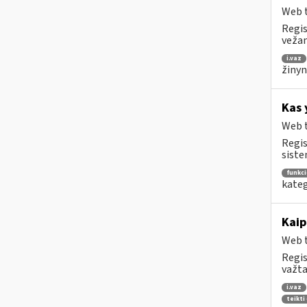
Web t
Regis
vežam
i.vaz
žinyn
Kas 
Web t
Regis
siste
funkc
kateg
Kaip
Web t
Regis
važta
i.vaz
teikti