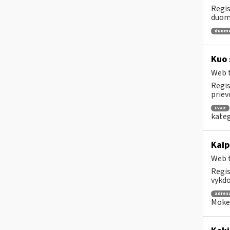
Regis
duome
duom
Kuo 
Web t
Regis
priev
i.vaz
kateg
Kaip
Web t
Regis
vykdo
adres
Mokes