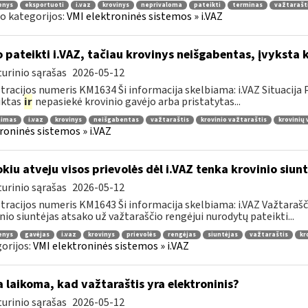
enys
eksportuoti
i.vaz
krovinys
neprivaloma
pateikti
terminas
važtarašt
o kategorijos:
VMI elektroninės sistemos » i.VAZ
 pateikti i.VAZ, tačiau krovinys neišgabentas, įvyksta 
urinio sąrašas
2026-05-12
tracijos numeris KM1634 Ši informacija skelbiama: i.VAZ Situacij
uktas
ir
nepasiekė krovinio gavėjo arba pristatytas...
nimas
i.vaz
krovinys
neišgabentas
važtaraštis
krovinio važtaraštis
krovinių
roninės sistemos » i.VAZ
kiu atveju visos prievolės dėl i.VAZ tenka krovinio siunt
urinio sąrašas
2026-05-12
tracijos numeris KM1643 Ši informacija skelbiama: i.VAZ Važtarašči
nio siuntėjas atsako už važtaraščio rengėjui nurodytų pateikti...
enys
gavėjas
i.vaz
krovinys
prievolės
rengėjas
siuntėjas
važtaraštis
kr
orijos:
VMI elektroninės sistemos » i.VAZ
 laikoma, kad važtaraštis yra elektroninis?
urinio sąrašas
2026-05-12