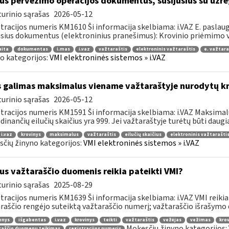
us pervežimo operacijos dokumentus, susijusius su užre
urinio sąrašas
2026-05-12
tracijos numeris KM1610 Ši informacija skelbiama: i.VAZ E. paslaugų
usius dokumentus (elektroninius pranešimus): Krovinio priėmimo ve
aita
dokumentas
i.mas
i.vaz
važtaraštis
elektroninis važtaraštis
e. važtara
o kategorijos:
VMI elektroninės sistemos » i.VAZ
 galimas maksimalus viename važtaraštyje nurodytų kro
urinio sąrašas
2026-05-12
tracijos numeris KM1591 Ši informacija skelbiama: i.VAZ Maksimalu
dinančių eilučių skaičius yra 999. Jei važtaraštyje turėtų būti daugiau
i.vaz
krovinys
maksimalus
važtaraštis
eilučių skaičius
elektroninis važtarašti
čių žinyno kategorijos:
VMI elektroninės sistemos » i.VAZ
us važtaraščio duomenis reikia pateikti VMI?
urinio sąrašas
2025-08-29
tracijos numeris KM1639 Ši informacija skelbiama: i.VAZ VMI reikia
raščio rengėjo suteiktą važtaraščio numerį; važtaraščio išrašymo da
enys
išgabentas
i.vaz
krovinys
teikti
važtaraštis
vežėjas
vežimas
krov
Mokesčių žinyno kategorijos:
raščio duomenų teikimas
registracijos numeris