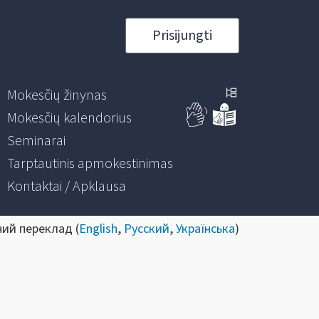
Prisijungti
Mokesčių žinynas
Mokesčių kalendorius
Seminarai
Tarptautinis apmokestinimas
Kontaktai / Apklausa
ний переклад (
English
,
Русский
,
Українська
)