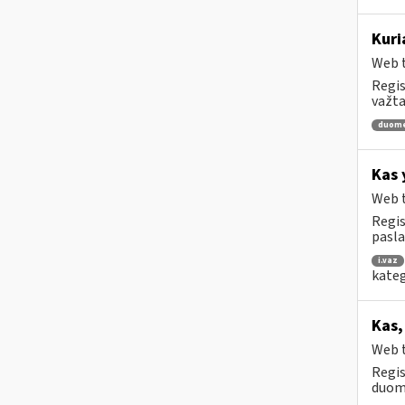
Kuri
Web t
Regis
važta
duom
Kas 
Web t
Regis
pasl
i.vaz
kateg
Kas,
Web t
Regis
duome