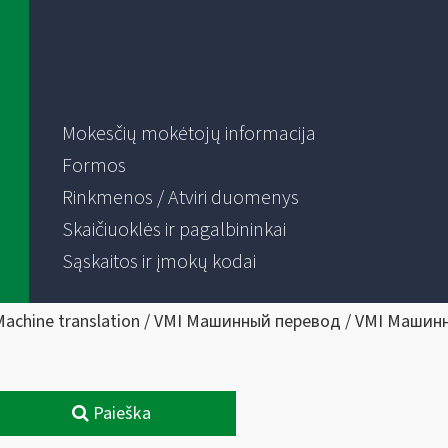
Mokesčių mokėtojų informacija
Formos
Rinkmenos / Atviri duomenys
Skaičiuoklės ir pagalbininkai
Sąskaitos ir įmokų kodai
Machine translation / VMI Машинный перевод / VMI Машин
Paieška