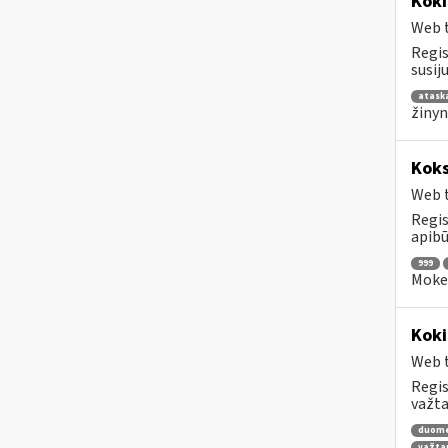
Koki
Web t
Regis
susij
atask
žinyn
Koks
Web t
Regis
apibū
999
Mokes
Koki
Web t
Regis
važta
duom
važta