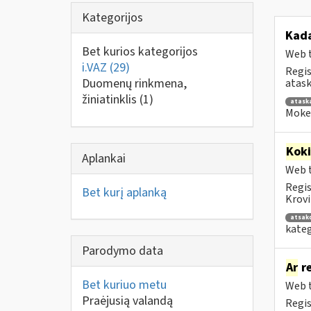
Kategorijos
Kad
Bet kurios kategorijos
Web t
i.VAZ
(29)
Regis
Duomenų rinkmena,
atask
žiniatinklis
(1)
atask
Mokes
Kok
Aplankai
Web t
Regis
Bet kurį aplanką
Krovi
atsak
kateg
Parodymo data
Ar
re
Bet kuriuo metu
Web t
Praėjusią valandą
Regis