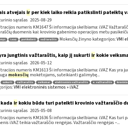
ais atvejais
ir
per kiek laiko reikia patikslinti pateiktų
urinio sąrašas
2025-08-29
tracijos numeris KM1647 Ši informacija skelbiama: i.VAZ Važtarašči
raščių duomenis kai: krovinio gabenimo operacijos metu pasikeičia 
Mokesčių žinyno kategorijos:
VMI e
enys
i.vaz
patikslinti
važtaraštis
yra jungtinis važtaraštis, kaip jį sukurti
ir
kokie veiksmai
urinio sąrašas
2026-05-12
tracijos numeris KM1613 Ši informacija skelbiama: i.VAZ Kas yra jun
auga
mokesčių
mokėtojams, suteikianti galimybę...
sukurti
važtaraštis
veiksmai
elektroninis važtaraštis
e. važtaraštis
krovinio
orijos:
VMI elektroninės sistemos » i.VAZ
 kada
ir
kokiu būdu turi pateikti krovinio važtaraščio d
urinio sąrašas
2025-05-08
tracijos numeris KM1636 Ši informacija skelbiama: i.VAZ Kas turi p
nis i.VAZ teikia važtaraščio rengėjas. Važtaraščio rengėjas –...