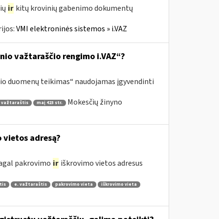
čių
ir
kitų krovinių gabenimo dokumentų
ijos:
VMI elektroninės sistemos » i.VAZ
inio važtaraščio rengimo i.VAZ“?
ščio duomenų teikimas“ naudojamas įgyvendinti
Mokesčių žinyno
 važtaraštis
maį 423 str.
o vietos adresą?
 pagal pakrovimo
ir
iškrovimo vietos adresus
tis
e. važtaraštis
pakrovimo vieta
iškrovimo vieta