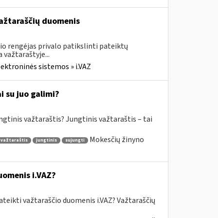
 važtaraščių duomenis
o rengėjas privalo patikslinti pateiktų
važtaraštyje...
lektroninės sistemos » i.VAZ
 su juo galimi?
gtinis važtaraštis? Jungtinis važtaraštis – tai
Mokesčių žinyno
 važtaraštis
jungtinis
sujungti
uomenis i.VAZ?
ateikti važtaraščio duomenis i.VAZ? Važtaraščių