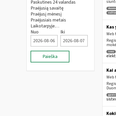
siunt
Paskutines 24 valandas
Praėjusią savaitę
duom
Praėjusį mėnesį
važta
Praėjusiais metais
Laikotarpyje…
Kas 
Nuo
Iki
Web t
Regis
mokė
i.vaz
elekt
Paieška
Kai 
Web t
Regis
Duome
gpais 
siste
Koki