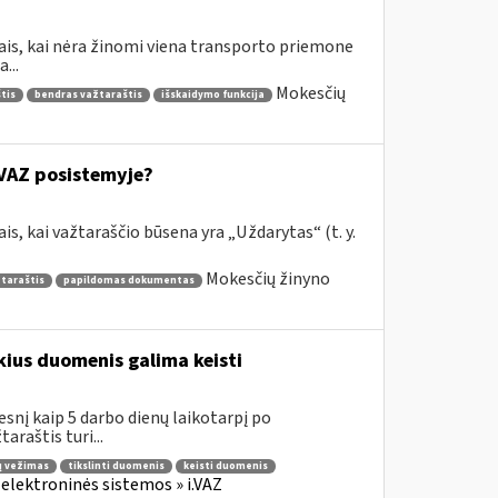
jais, kai nėra žinomi viena transporto priemone
...
Mokesčių
tis
bendras važtaraštis
išskaidymo funkcija
.VAZ posistemyje?
is, kai važtaraščio būsena yra „Uždarytas“ (t. y.
Mokesčių žinyno
žtaraštis
papildomas dokumentas
ius duomenis galima keisti
esnį kaip 5 darbo dienų laikotarpį po
araštis turi...
ų vežimas
tikslinti duomenis
keisti duomenis
 elektroninės sistemos » i.VAZ