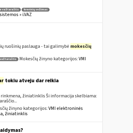
io važtaraštis
krovinių vežimas
sistemos » i.VAZ
ių ruošinių paslauga - tai galimybė
mokesčių
Mokesčių žinyno kategorijos:
VMI
 važtaraštis
ar
tokiu atveju dar reikia
inkmena, žiniatinklis Ši informacija skelbiama:
raščio...
čių žinyno kategorijos:
VMI elektroninės
, žiniatinklis
kaidymas?