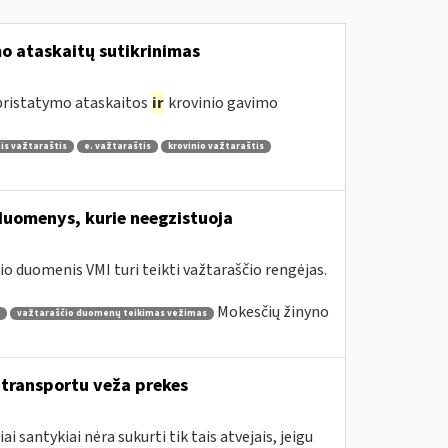
 ataskaitų sutikrinimas
 pristatymo ataskaitos
ir
krovinio gavimo
is važtaraštis
e. važtaraštis
krovinio važtaraštis
duomenys, kurie neegzistuoja
o duomenis VMI turi teikti važtaraščio rengėjas.
Mokesčių žinyno
važtaraščio duomenų teikimas vežimas
o transportu veža prekes
santykiai nėra sukurti tik tais atvejais, jeigu