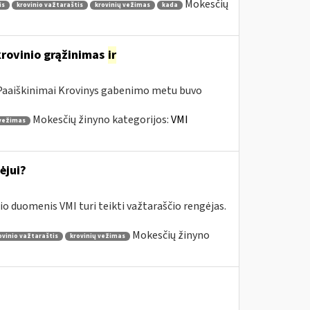
Mokesčių
is
krovinio važtaraštis
krovinių vežimas
kada
krovinio grąžinimas
ir
a Paaiškinimai Krovinys gabenimo metu buvo
Mokesčių žinyno kategorijos:
VMI
 vežimas
ėjui?
o duomenis VMI turi teikti važtaraščio rengėjas.
Mokesčių žinyno
ovinio važtaraštis
krovinių vežimas