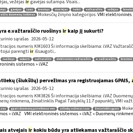
ėjas, vežėjas
ir
gavėjas sutampa. Visais...
enys
gavėjas
i.vaz
krovinys
siuntėjas
teikti
važtaraštis
vežėjas
krovin
Mokesčių žinyno kategorijos:
VMI elektroninės 
raščio duomenų teikimas
yra e.važtaraščio ruošinys
ir
kaip jį sukurti?
urinio sąrašas
2026-05-12
tracijos numeris KM1603 Ši informacija skelbiama: i.VAZ Važtarašč
tojui parengti
ir
išsaugoti...
ruošinys
sukurti
važtaraštis
elektroninis važtaraštis
e. važtaraštis
krovinio
roninės sistemos » i.VAZ
atliekų (šiukšlių) pervežimas yra registruojamas GPAIS,
urinio sąrašas
2026-05-12
tracijos numeris KM3826 Ši informacija skelbiama: i.VAZ Duomenų r
nų rinkmena, žiniatinklis Pagal Taisyklių 11.7 papunktį, VMI važta
Mokes
i.vaz
gpais duomenų pateikimas vmi
atliekų vežimas i.vaz
žiniatinklis gpais
mos » i.VAZ
VMI elektroninės sistemos » i.VAZ » Duomenų rinkmena
ais atvejais
ir
kokiu būdu yra atliekamas važtaraščio s