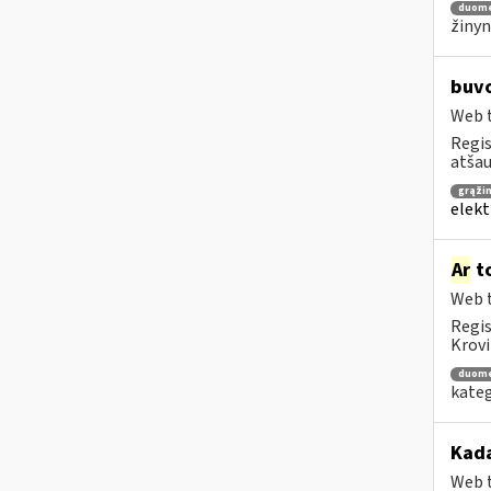
duom
žinyn
buvo
Web t
Regis
atša
grąži
elekt
Ar
to
Web t
Regis
Krovi
duom
kateg
Kada
Web t