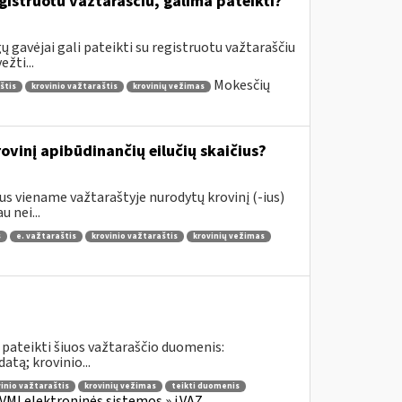
gistruotu važtaraščiu, galima pateikti?
 gavėjai gali pateikti su registruotu važtaraščiu
žti...
Mokesčių
štis
krovinio važtaraštis
krovinių vežimas
vinį apibūdinančių eilučių skaičius?
s viename važtaraštyje nurodytų krovinį (-ius)
 nei...
s
e. važtaraštis
krovinio važtaraštis
krovinių vežimas
 pateikti šiuos važtaraščio duomenis:
tą; krovinio...
inio važtaraštis
krovinių vežimas
teikti duomenis
VMI elektroninės sistemos » i.VAZ