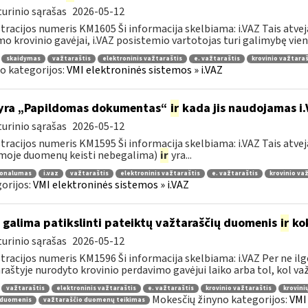
urinio sąrašas
2026-05-12
tracijos numeris KM1605 Ši informacija skelbiama: i.VAZ Tais atve
o krovinio gavėjai, i.VAZ posistemio vartotojas turi galimybę viena
skaidymas
važtaraštis
elektroninis važtaraštis
e. važtaraštis
krovinio važtaraš
o kategorijos:
VMI elektroninės sistemos » i.VAZ
yra „Papildomas dokumentas“
ir
kada jis naudojamas i
urinio sąrašas
2026-05-12
tracijos numeris KM1595 Ši informacija skelbiama: i.VAZ Tais atveja
moje duomenų keisti nebegalima)
ir
yra...
ionalumas
i.vaz
važtaraštis
elektroninis važtaraštis
e. važtaraštis
krovinio va
orijos:
VMI elektroninės sistemos » i.VAZ
 galima patikslinti pateiktų važtaraščių duomenis
ir
kok
urinio sąrašas
2026-05-12
tracijos numeris KM1596 Ši informacija skelbiama: i.VAZ Per ne ilg
raštyje nurodyto krovinio perdavimo gavėjui laiko arba tol, kol važt
važtaraštis
elektroninis važtaraštis
e. važtaraštis
krovinio važtaraštis
krovini
Mokesčių žinyno kategorijos:
VMI
 duomenis
važtaraščio duomenų teikimas