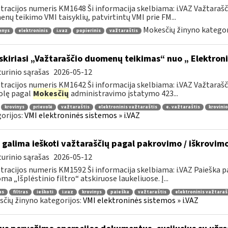
tracijos numeris KM1648 Ši informacija skelbiama: i.VAZ Važtaraš
nų teikimo VMI taisyklių, patvirtintų VMI prie FM...
Mokesčių žinyno kategor
enys
elektroninis
i.vaz
popierinis
važtaraštis
skiriasi „Važtaraščio duomenų teikimas“ nuo „ Elektron
urinio sąrašas
2026-05-12
tracijos numeris KM1642 Ši informacija skelbiama: i.VAZ Važtara
olę pagal
Mokesčių
administravimo įstatymo 423...
krovinys
prievolė
važtaraštis
elektroninis važtaraštis
e. važtaraštis
krovinio
orijos:
VMI elektroninės sistemos » i.VAZ
 galima ieškoti važtaraščių pagal pakrovimo / iškrovim
urinio sąrašas
2026-05-12
tracijos numeris KM1592 Ši informacija skelbiama: i.VAZ Paieška
ma „Išplėstinio filtro“ atskiruose laukeliuose. Į...
as
filtras
ieškoti
i.vaz
krovinys
paieška
važtaraštis
elektroninis važtaraš
čių žinyno kategorijos:
VMI elektroninės sistemos » i.VAZ