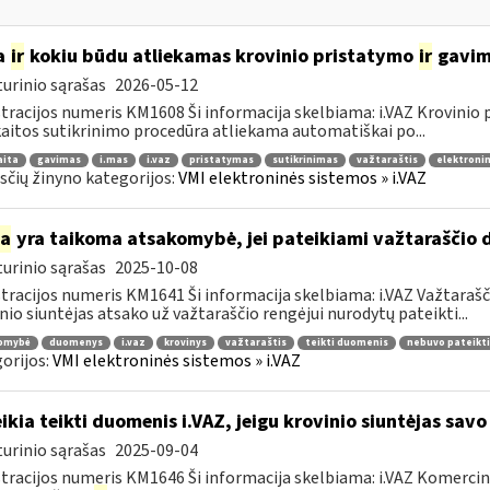
a
ir
kokiu būdu atliekamas krovinio pristatymo
ir
gavimo
urinio sąrašas
2026-05-12
tracijos numeris KM1608 Ši informacija skelbiama: i.VAZ Krovinio
aitos sutikrinimo procedūra atliekama automatiškai po...
aita
gavimas
i.mas
i.vaz
pristatymas
sutikrinimas
važtaraštis
elektronin
čių žinyno kategorijos:
VMI elektroninės sistemos » i.VAZ
ia
yra taikoma atsakomybė, jei pateikiami važtaraščio 
urinio sąrašas
2025-10-08
tracijos numeris KM1641 Ši informacija skelbiama: i.VAZ Važtarašči
nio siuntėjas atsako už važtaraščio rengėjui nurodytų pateikti...
omybė
duomenys
i.vaz
krovinys
važtaraštis
teikti duomenis
nebuvo pateikti
orijos:
VMI elektroninės sistemos » i.VAZ
ikia teikti duomenis i.VAZ, jeigu krovinio siuntėjas sav
urinio sąrašas
2025-09-04
tracijos numeris KM1646 Ši informacija skelbiama: i.VAZ Komerciniai 