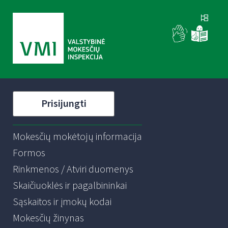
Prisijungti
Mokesčių mokėtojų informacija
Formos
Rinkmenos / Atviri duomenys
Skaičiuoklės ir pagalbininkai
Sąskaitos ir įmokų kodai
Mokesčių žinynas