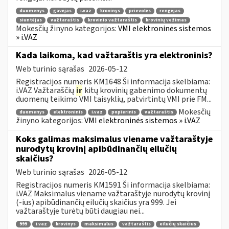
duomenys
gavėjas
i.vaz
krovinys
prievolės
rengėjas
siuntėjas
važtaraštis
krovinio važtaraštis
krovinių vežimas
Mokesčių žinyno kategorijos:
VMI elektroninės sistemos
» i.VAZ
Kada laikoma, kad važtaraštis yra elektroninis?
Web turinio sąrašas
2026-05-12
Registracijos numeris KM1648 Ši informacija skelbiama:
i.VAZ Važtaraščių
ir
kitų krovinių gabenimo dokumentų
duomenų teikimo VMI taisyklių, patvirtintų VMI prie FM...
Mokesčių
duomenys
elektroninis
i.vaz
popierinis
važtaraštis
žinyno kategorijos:
VMI elektroninės sistemos » i.VAZ
Koks galimas maksimalus viename važtaraštyje
nurodytų krovinį apibūdinančių eilučių
skaičius?
Web turinio sąrašas
2026-05-12
Registracijos numeris KM1591 Ši informacija skelbiama:
i.VAZ Maksimalus viename važtaraštyje nurodytų krovinį
(-ius) apibūdinančių eilučių skaičius yra 999. Jei
važtaraštyje turėtų būti daugiau nei...
999
i.vaz
krovinys
maksimalus
važtaraštis
eilučių skaičius