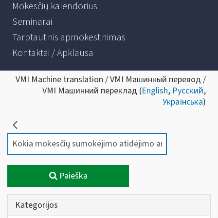
Mokesčių kalendorius
Seminarai
Tarptautinis apmokestinimas
Kontaktai / Apklausa
VMI Machine translation / VMI Машинный перевод /
VMI Машинний переклад (
English
,
Русский
,
Українська
)
Paieška
Kategorijos