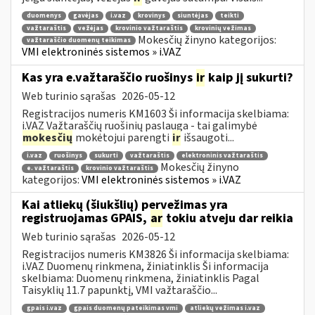
duomenys
gavėjas
i.vaz
krovinys
siuntėjas
teikti
važtaraštis
vežėjas
krovinio važtaraštis
krovinių vežimas
Mokesčių žinyno kategorijos:
važtaraščio duomenų teikimas
VMI elektroninės sistemos » i.VAZ
Kas yra e.važtaraščio ruošinys
ir
kaip jį sukurti?
Web turinio sąrašas
2026-05-12
Registracijos numeris KM1603 Ši informacija skelbiama:
i.VAZ Važtaraščių ruošinių paslauga - tai galimybė
mokesčių
mokėtojui parengti
ir
išsaugoti...
i.vaz
ruošinys
sukurti
važtaraštis
elektroninis važtaraštis
Mokesčių žinyno
e. važtaraštis
krovinio važtaraštis
kategorijos:
VMI elektroninės sistemos » i.VAZ
Kai atliekų (šiukšlių) pervežimas yra
registruojamas GPAIS,
ar
tokiu atveju dar reikia
Web turinio sąrašas
2026-05-12
Registracijos numeris KM3826 Ši informacija skelbiama:
i.VAZ Duomenų rinkmena, žiniatinklis Ši informacija
skelbiama: Duomenų rinkmena, žiniatinklis Pagal
Taisyklių 11.7 papunktį, VMI važtaraščio...
gpais i.vaz
gpais duomenų pateikimas vmi
atliekų vežimas i.vaz