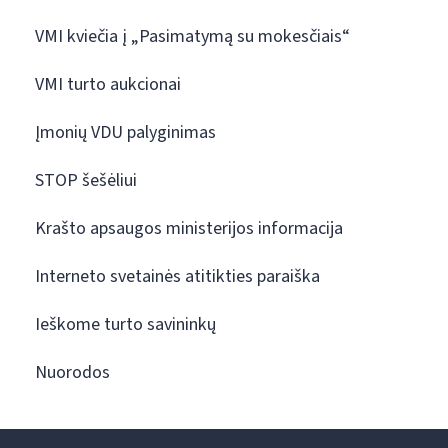
VMI kviečia į „Pasimatymą su mokesčiais“
VMI turto aukcionai
Įmonių VDU palyginimas
STOP šešėliui
Krašto apsaugos ministerijos informacija
Interneto svetainės atitikties paraiška
Ieškome turto savininkų
Nuorodos