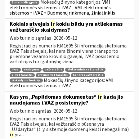
Mokesčių žinyno kategorijos:
VMI
žiniatinklis gpais
elektroninės sistemos » i.VAZ
VMI elektroninės
sistemos » i.VAZ » Duomenų rinkmena, žiniatinklis
Kokiais atvejais
ir
kokiu būdu yra atliekamas
važtaraščio skaidymas?
Web turinio sąrašas
2026-05-12
Registracijos numeris KM1605 Ši informacija skelbiama:
i.VAZ Tais atvejais, kai nėra žinomi viena transporto
priemone vežamo krovinio gavėjai, i.VAZ posistemio
vartotojas turi galimybę viena...
i.vaz
skaidymas
važtaraštis
elektroninis važtaraštis
e. važtaraštis
krovinio važtaraštis
bendras važtaraštis
Mokesčių žinyno kategorijos:
VMI
išskaidymo funkcija
elektroninės sistemos » i.VAZ
Kas yra „Papildomas dokumentas“
ir
kada jis
naudojamas i.VAZ posistemyje?
Web turinio sąrašas
2026-05-12
Registracijos numeris KM1595 Ši informacija skelbiama:
i.VAZ Tais atvejais, kai važtaraščio būsena yra
„Uždarytas“ (t. y. sistemoje duomenų keisti nebegalima)
ir
yra...