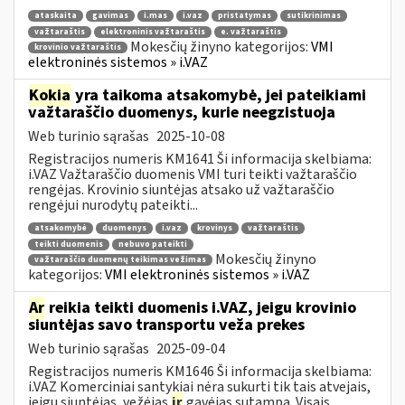
ataskaita
gavimas
i.mas
i.vaz
pristatymas
sutikrinimas
važtaraštis
elektroninis važtaraštis
e. važtaraštis
Mokesčių žinyno kategorijos:
VMI
krovinio važtaraštis
elektroninės sistemos » i.VAZ
Kokia
yra taikoma atsakomybė, jei pateikiami
važtaraščio duomenys, kurie neegzistuoja
Web turinio sąrašas
2025-10-08
Registracijos numeris KM1641 Ši informacija skelbiama:
i.VAZ Važtaraščio duomenis VMI turi teikti važtaraščio
rengėjas. Krovinio siuntėjas atsako už važtaraščio
rengėjui nurodytų pateikti...
atsakomybė
duomenys
i.vaz
krovinys
važtaraštis
teikti duomenis
nebuvo pateikti
Mokesčių žinyno
važtaraščio duomenų teikimas vežimas
kategorijos:
VMI elektroninės sistemos » i.VAZ
Ar
reikia teikti duomenis i.VAZ, jeigu krovinio
siuntėjas savo transportu veža prekes
Web turinio sąrašas
2025-09-04
Registracijos numeris KM1646 Ši informacija skelbiama:
i.VAZ Komerciniai santykiai nėra sukurti tik tais atvejais,
jeigu siuntėjas, vežėjas
ir
gavėjas sutampa. Visais...