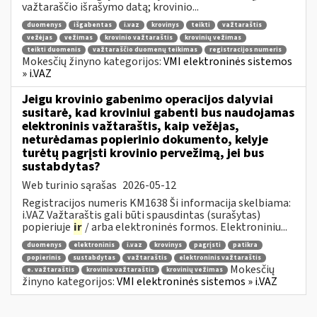
važtaraščio išrašymo datą; krovinio...
duomenys
išgabentas
i.vaz
krovinys
teikti
važtaraštis
vežėjas
vežimas
krovinio važtaraštis
krovinių vežimas
teikti duomenis
važtaraščio duomenų teikimas
registracijos numeris
Mokesčių žinyno kategorijos:
VMI elektroninės sistemos
» i.VAZ
Jeigu krovinio gabenimo operacijos dalyviai
susitarė, kad kroviniui gabenti bus naudojamas
elektroninis važtaraštis, kaip vežėjas,
neturėdamas popierinio dokumento, kelyje
turėtų pagrįsti krovinio pervežimą, jei bus
sustabdytas?
Web turinio sąrašas
2026-05-12
Registracijos numeris KM1638 Ši informacija skelbiama:
i.VAZ Važtaraštis gali būti spausdintas (surašytas)
popieriuje
ir
/ arba elektroninės formos. Elektroniniu...
duomenys
elektroninis
i.vaz
krovinys
pagrįsti
patikra
popierinis
sustabdytas
važtaraštis
elektroninis važtaraštis
Mokesčių
e. važtaraštis
krovinio važtaraštis
krovinių vežimas
žinyno kategorijos:
VMI elektroninės sistemos » i.VAZ