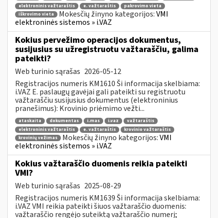
elektroninis važtaraštis
e. važtaraštis
pakrovimo vieta
Mokesčių žinyno kategorijos:
VMI
iškrovimo vieta
elektroninės sistemos » i.VAZ
Kokius pervežimo operacijos dokumentus,
susijusius su užregistruotu važtaraščiu, galima
pateikti?
Web turinio sąrašas
2026-05-12
Registracijos numeris KM1610 Ši informacija skelbiama:
i.VAZ E. paslaugų gavėjai gali pateikti su registruotu
važtaraščiu susijusius dokumentus (elektroninius
pranešimus): Krovinio priėmimo vežti...
ataskaita
dokumentas
i.mas
i.vaz
važtaraštis
elektroninis važtaraštis
e. važtaraštis
krovinio važtaraštis
Mokesčių žinyno kategorijos:
VMI
krovinių vežimas
elektroninės sistemos » i.VAZ
Kokius važtaraščio duomenis reikia pateikti
VMI?
Web turinio sąrašas
2025-08-29
Registracijos numeris KM1639 Ši informacija skelbiama:
i.VAZ VMI reikia pateikti šiuos važtaraščio duomenis:
važtaraščio rengėjo suteiktą važtaraščio numerį;