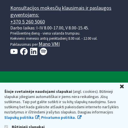
Konsultacijos mokesčių klausimais ir paslaugos
gyventojams:
+370 5 260 5060
Darbo laikas: I-IV 8.00-17.00, V 8.00-15.45.
Prieššventinę dieną - viena valanda trumpiau.
Kiekvieno mėnesio antrą penktadienį 8.00 val. - 12.00 val.
Mano VMI
Paklausimas per
Valstybinė mokesčių inspekcija prie Lietuvos
U
Respublikos finansų ministerijos
Šioje svetainėje naudojami slapukai
(angl. cookies). Būtinieji
slapukai įdiegiami automatiškai ir jiems nėra reikalingas Jūsų
Biudžetinė įstaiga. Juridinio asmens kodas — 188659752,
sutikimas. Taip pat galite sutikti ir su kitų slapukų naudojimu. Savo
adresas: Vasario 16-osios g. 14, 01107 Vilnius, Lietuva, el.paštas:
sutikimą bet kada galėsite atšaukti pakeisdami interneto naršyklės
vmi@vmi.lt
, E. pristatymo dėžutės adresas 188659752
nustatymus ir ištrindami įrašytus slapukus. Daugiau informacijos
Duomenys apie Valstybinę mokesčių inspekciją prie Lietuvos
Slapukų politika
;
Privatumo politika.
Respublikos finansų ministerijos kaupiami ir saugomi Juridinių
asmenų registre
Būtinieji slapukai