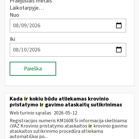
Praėjusiais metais
Laikotarpyje…
Nuo
Iki
Paieška
Kada
ir
kokiu būdu atliekamas krovinio
pristatymo
ir
gavimo ataskaitų sutikrinimas
Web turinio sąrašas
2026-05-12
Registracijos numeris KM1608 Ši informacija skelbiama:
i.VAZ Krovinio pristatymo ataskaitos
ir
krovinio gavimo
ataskaitos sutikrinimo procedūra atliekama
automatiškai po...