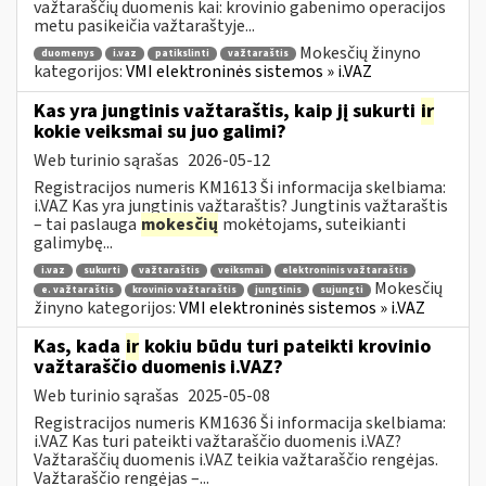
važtaraščių duomenis kai: krovinio gabenimo operacijos
metu pasikeičia važtaraštyje...
Mokesčių žinyno
duomenys
i.vaz
patikslinti
važtaraštis
kategorijos:
VMI elektroninės sistemos » i.VAZ
Kas yra jungtinis važtaraštis, kaip jį sukurti
ir
kokie veiksmai su juo galimi?
Web turinio sąrašas
2026-05-12
Registracijos numeris KM1613 Ši informacija skelbiama:
i.VAZ Kas yra jungtinis važtaraštis? Jungtinis važtaraštis
– tai paslauga
mokesčių
mokėtojams, suteikianti
galimybę...
i.vaz
sukurti
važtaraštis
veiksmai
elektroninis važtaraštis
Mokesčių
e. važtaraštis
krovinio važtaraštis
jungtinis
sujungti
žinyno kategorijos:
VMI elektroninės sistemos » i.VAZ
Kas, kada
ir
kokiu būdu turi pateikti krovinio
važtaraščio duomenis i.VAZ?
Web turinio sąrašas
2025-05-08
Registracijos numeris KM1636 Ši informacija skelbiama:
i.VAZ Kas turi pateikti važtaraščio duomenis i.VAZ?
Važtaraščių duomenis i.VAZ teikia važtaraščio rengėjas.
Važtaraščio rengėjas –...