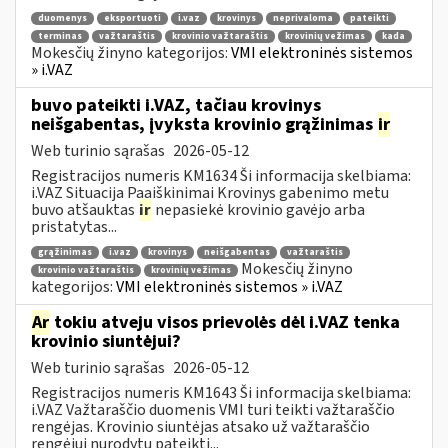
duomenys
eksportuoti
i.vaz
krovinys
neprivaloma
pateikti
terminas
važtaraštis
krovinio važtaraštis
krovinių vežimas
kada
Mokesčių žinyno kategorijos:
VMI elektroninės sistemos
» i.VAZ
buvo pateikti i.VAZ, tačiau krovinys
neišgabentas, įvyksta krovinio grąžinimas
ir
Web turinio sąrašas
2026-05-12
Registracijos numeris KM1634 Ši informacija skelbiama:
i.VAZ Situacija Paaiškinimai Krovinys gabenimo metu
buvo atšauktas
ir
nepasiekė krovinio gavėjo arba
pristatytas...
grąžinimas
i.vaz
krovinys
neišgabentas
važtaraštis
Mokesčių žinyno
krovinio važtaraštis
krovinių vežimas
kategorijos:
VMI elektroninės sistemos » i.VAZ
Ar
tokiu atveju visos prievolės dėl i.VAZ tenka
krovinio siuntėjui?
Web turinio sąrašas
2026-05-12
Registracijos numeris KM1643 Ši informacija skelbiama:
i.VAZ Važtaraščio duomenis VMI turi teikti važtaraščio
rengėjas. Krovinio siuntėjas atsako už važtaraščio
rengėjui nurodytų pateikti...