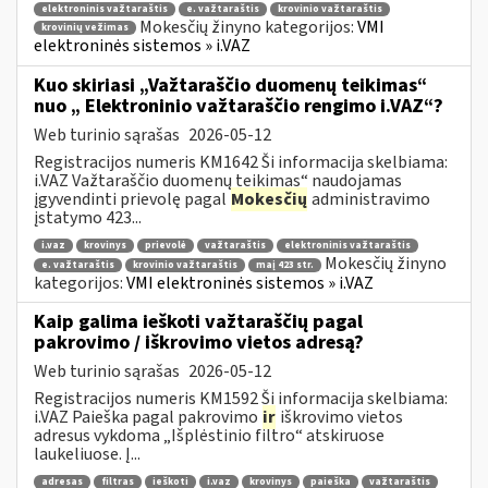
elektroninis važtaraštis
e. važtaraštis
krovinio važtaraštis
Mokesčių žinyno kategorijos:
VMI
krovinių vežimas
elektroninės sistemos » i.VAZ
Kuo skiriasi „Važtaraščio duomenų teikimas“
nuo „ Elektroninio važtaraščio rengimo i.VAZ“?
Web turinio sąrašas
2026-05-12
Registracijos numeris KM1642 Ši informacija skelbiama:
i.VAZ Važtaraščio duomenų teikimas“ naudojamas
įgyvendinti prievolę pagal
Mokesčių
administravimo
įstatymo 423...
i.vaz
krovinys
prievolė
važtaraštis
elektroninis važtaraštis
Mokesčių žinyno
e. važtaraštis
krovinio važtaraštis
maį 423 str.
kategorijos:
VMI elektroninės sistemos » i.VAZ
Kaip galima ieškoti važtaraščių pagal
pakrovimo / iškrovimo vietos adresą?
Web turinio sąrašas
2026-05-12
Registracijos numeris KM1592 Ši informacija skelbiama:
i.VAZ Paieška pagal pakrovimo
ir
iškrovimo vietos
adresus vykdoma „Išplėstinio filtro“ atskiruose
laukeliuose. Į...
adresas
filtras
ieškoti
i.vaz
krovinys
paieška
važtaraštis