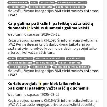
funkcionalumas
i.vaz
važtaraštis
elektroninis važtaraštis
e. važtaraštis
krovinio važtaraštis
papildomas dokumentas
Mokesčių žinyno kategorijos:
VMI elektroninės sistemos
» i.VAZ
Kaip galima patikslinti pateiktų važtaraščių
duomenis
ir
kokius duomenis galima keisti
Web turinio sąrašas
2026-05-12
Registracijos numeris KM1596 Ši informacija skelbiama:
i.VAZ Per ne ilgesnį kaip 5 darbo dienų laikotarpį po
važtaraštyje nurodyto krovinio perdavimo gavėjui laiko
arba tol, kol važtaraštis turi...
i.vaz
važtaraštis
elektroninis važtaraštis
e. važtaraštis
krovinio važtaraštis
krovinių vežimas
tikslinti duomenis
keisti duomenis
teikti duomenis
važtaraščio duomenų teikimas
Mokesčių žinyno kategorijos:
VMI elektroninės sistemos
» i.VAZ
Kuriais atvejais
ir
per kiek laiko reikia
patikslinti pateiktų važtaraščių duomenis
Web turinio sąrašas
2025-08-29
Registracijos numeris KM1647 Ši informacija skelbiama:
i.VAZ Važtaraščio rengėjas privalo patikslinti pateiktų