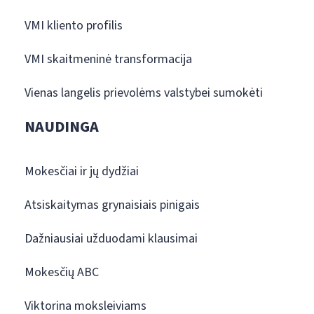
VMI kliento profilis
VMI skaitmeninė transformacija
Vienas langelis prievolėms valstybei sumokėti
NAUDINGA
Mokesčiai ir jų dydžiai
Atsiskaitymas grynaisiais pinigais
Dažniausiai užduodami klausimai
Mokesčių ABC
Viktorina moksleiviams