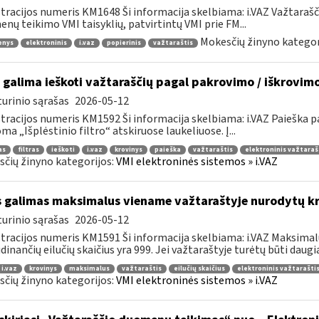
tracijos numeris KM1648 Ši informacija skelbiama: i.VAZ Važtaraš
nų teikimo VMI taisyklių, patvirtintų VMI prie FM...
Mokesčių žinyno kategor
enys
elektroninis
i.vaz
popierinis
važtaraštis
 galima ieškoti važtaraščių pagal pakrovimo / iškrovim
urinio sąrašas
2026-05-12
tracijos numeris KM1592 Ši informacija skelbiama: i.VAZ Paieška
ma „Išplėstinio filtro“ atskiruose laukeliuose. Į...
as
filtras
ieškoti
i.vaz
krovinys
paieška
važtaraštis
elektroninis važtaraš
čių žinyno kategorijos:
VMI elektroninės sistemos » i.VAZ
 galimas maksimalus viename važtaraštyje nurodytų kro
urinio sąrašas
2026-05-12
tracijos numeris KM1591 Ši informacija skelbiama: i.VAZ Maksimalu
dinančių eilučių skaičius yra 999. Jei važtaraštyje turėtų būti daugiau
i.vaz
krovinys
maksimalus
važtaraštis
eilučių skaičius
elektroninis važtarašti
čių žinyno kategorijos:
VMI elektroninės sistemos » i.VAZ