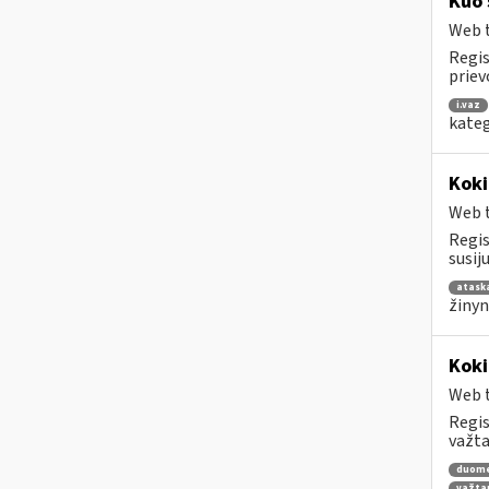
Kuo 
Web t
Regis
priev
i.vaz
kateg
Koki
Web t
Regis
susij
atask
žinyn
Koki
Web t
Regis
važta
duom
važta