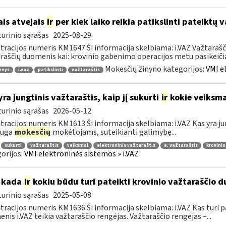
ais atvejais
ir
per kiek laiko reikia patikslinti pateiktų
urinio sąrašas
2025-08-29
tracijos numeris KM1647 Ši informacija skelbiama: i.VAZ Važtarašči
raščių duomenis kai: krovinio gabenimo operacijos metu pasikeičia 
Mokesčių žinyno kategorijos:
VMI e
enys
i.vaz
patikslinti
važtaraštis
yra jungtinis važtaraštis, kaip jį sukurti
ir
kokie veiksmai
urinio sąrašas
2026-05-12
tracijos numeris KM1613 Ši informacija skelbiama: i.VAZ Kas yra jun
auga
mokesčių
mokėtojams, suteikianti galimybę...
sukurti
važtaraštis
veiksmai
elektroninis važtaraštis
e. važtaraštis
krovinio
orijos:
VMI elektroninės sistemos » i.VAZ
 kada
ir
kokiu būdu turi pateikti krovinio važtaraščio d
urinio sąrašas
2025-05-08
tracijos numeris KM1636 Ši informacija skelbiama: i.VAZ Kas turi p
nis i.VAZ teikia važtaraščio rengėjas. Važtaraščio rengėjas –...