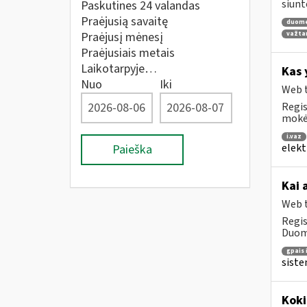
siunt
Paskutines 24 valandas
Praėjusią savaitę
duom
Praėjusį mėnesį
važta
Praėjusiais metais
Laikotarpyje…
Kas 
Nuo
Iki
Web t
Regis
mokė
i.vaz
elekt
Paieška
Kai 
Web t
Regis
Duome
gpais 
siste
Koki