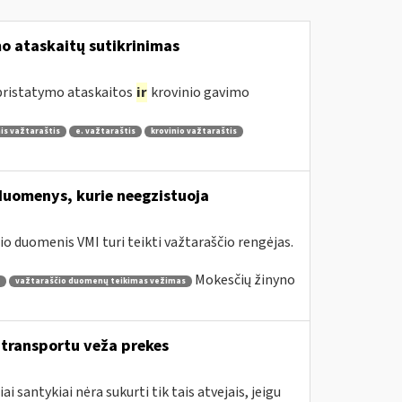
 ataskaitų sutikrinimas
 pristatymo ataskaitos
ir
krovinio gavimo
is važtaraštis
e. važtaraštis
krovinio važtaraštis
duomenys, kurie neegzistuoja
o duomenis VMI turi teikti važtaraščio rengėjas.
Mokesčių žinyno
važtaraščio duomenų teikimas vežimas
o transportu veža prekes
santykiai nėra sukurti tik tais atvejais, jeigu