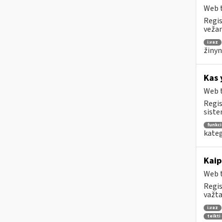
Web t
Regis
vežam
i.vaz
žinyn
Kas 
Web t
Regis
siste
funkc
kateg
Kaip
Web t
Regis
važta
i.vaz
teikti