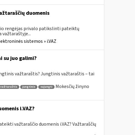
 važtaraščių duomenis
o rengėjas privalo patikslinti pateiktų
važtaraštyje...
lektroninės sistemos » i.VAZ
 su juo galimi?
gtinis važtaraštis? Jungtinis važtaraštis – tai
Mokesčių žinyno
 važtaraštis
jungtinis
sujungti
uomenis i.VAZ?
ateikti važtaraščio duomenis i.VAZ? Važtaraščių