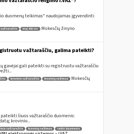
inio važtaraščio rengimo i.VAZ“?
ščio duomenų teikimas“ naudojamas įgyvendinti
Mokesčių žinyno
 važtaraštis
maį 423 str.
gistruotu važtaraščiu, galima pateikti?
 gavėjai gali pateikti su registruotu važtaraščiu
žti...
Mokesčių
štis
krovinio važtaraštis
krovinių vežimas
 pateikti šiuos važtaraščio duomenis:
tą; krovinio...
inio važtaraštis
krovinių vežimas
teikti duomenis
VMI elektroninės sistemos » i.VAZ