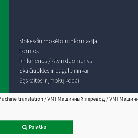
Mokesčių mokėtojų informacija
Formos
Rinkmenos / Atviri duomenys
Skaičiuoklės ir pagalbininkai
Sąskaitos ir įmokų kodai
Machine translation / VMI Машинный перевод / VMI Машин
Paieška