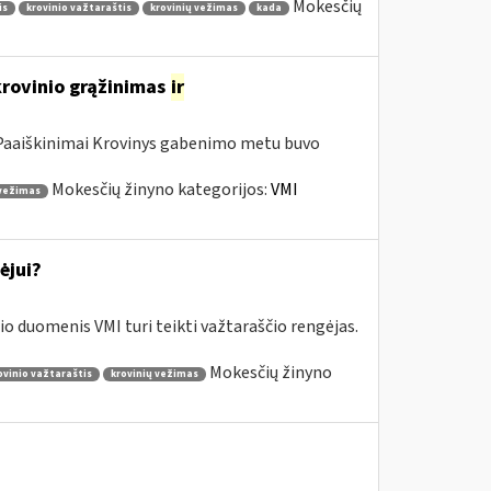
Mokesčių
is
krovinio važtaraštis
krovinių vežimas
kada
krovinio grąžinimas
ir
a Paaiškinimai Krovinys gabenimo metu buvo
Mokesčių žinyno kategorijos:
VMI
 vežimas
ėjui?
o duomenis VMI turi teikti važtaraščio rengėjas.
Mokesčių žinyno
ovinio važtaraštis
krovinių vežimas