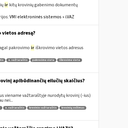
čių
ir
kitų krovinių gabenimo dokumentų
ijos:
VMI elektroninės sistemos » i.VAZ
o vietos adresą?
 pagal pakrovimo
ir
iškrovimo vietos adresus
tis
e. važtaraštis
pakrovimo vieta
iškrovimo vieta
vinį apibūdinančių eilučių skaičius?
s viename važtaraštyje nurodytų krovinį (-ius)
 nei...
s
e. važtaraštis
krovinio važtaraštis
krovinių vežimas