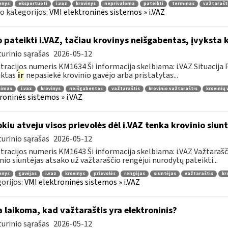
enys
eksportuoti
i.vaz
krovinys
neprivaloma
pateikti
terminas
važtarašt
o kategorijos:
VMI elektroninės sistemos » i.VAZ
 pateikti i.VAZ, tačiau krovinys neišgabentas, įvyksta 
urinio sąrašas
2026-05-12
tracijos numeris KM1634 Ši informacija skelbiama: i.VAZ Situacij
uktas
ir
nepasiekė krovinio gavėjo arba pristatytas...
nimas
i.vaz
krovinys
neišgabentas
važtaraštis
krovinio važtaraštis
krovinių
roninės sistemos » i.VAZ
kiu atveju visos prievolės dėl i.VAZ tenka krovinio siunt
urinio sąrašas
2026-05-12
tracijos numeris KM1643 Ši informacija skelbiama: i.VAZ Važtarašči
nio siuntėjas atsako už važtaraščio rengėjui nurodytų pateikti...
enys
gavėjas
i.vaz
krovinys
prievolės
rengėjas
siuntėjas
važtaraštis
kr
orijos:
VMI elektroninės sistemos » i.VAZ
 laikoma, kad važtaraštis yra elektroninis?
urinio sąrašas
2026-05-12