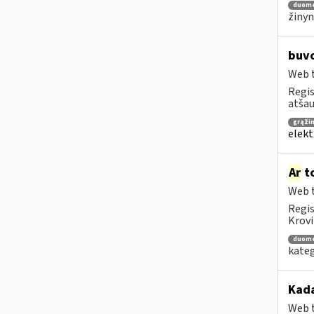
duom
žinyn
buvo
Web t
Regis
atša
grąži
elekt
Ar
to
Web t
Regis
Krovi
duom
kateg
Kada
Web t