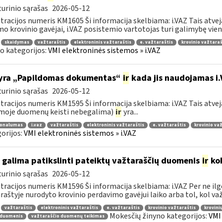
urinio sąrašas
2026-05-12
tracijos numeris KM1605 Ši informacija skelbiama: i.VAZ Tais atve
o krovinio gavėjai, i.VAZ posistemio vartotojas turi galimybę viena
skaidymas
važtaraštis
elektroninis važtaraštis
e. važtaraštis
krovinio važtaraš
o kategorijos:
VMI elektroninės sistemos » i.VAZ
yra „Papildomas dokumentas“
ir
kada jis naudojamas i
urinio sąrašas
2026-05-12
tracijos numeris KM1595 Ši informacija skelbiama: i.VAZ Tais atveja
moje duomenų keisti nebegalima)
ir
yra...
ionalumas
i.vaz
važtaraštis
elektroninis važtaraštis
e. važtaraštis
krovinio va
orijos:
VMI elektroninės sistemos » i.VAZ
 galima patikslinti pateiktų važtaraščių duomenis
ir
kok
urinio sąrašas
2026-05-12
tracijos numeris KM1596 Ši informacija skelbiama: i.VAZ Per ne ilg
raštyje nurodyto krovinio perdavimo gavėjui laiko arba tol, kol važt
važtaraštis
elektroninis važtaraštis
e. važtaraštis
krovinio važtaraštis
krovini
Mokesčių žinyno kategorijos:
VMI
 duomenis
važtaraščio duomenų teikimas