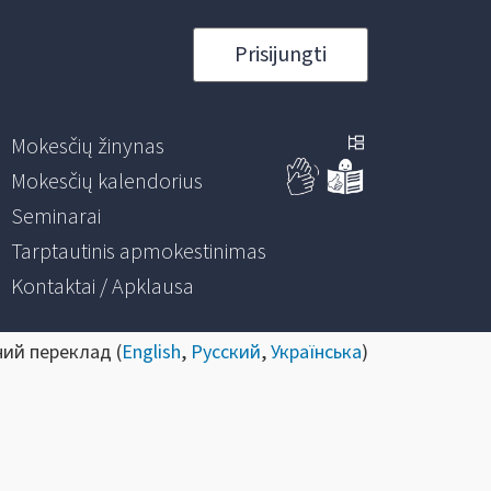
Prisijungti
Mokesčių žinynas
Mokesčių kalendorius
Seminarai
Tarptautinis apmokestinimas
Kontaktai / Apklausa
ний переклад (
English
,
Русский
,
Українська
)