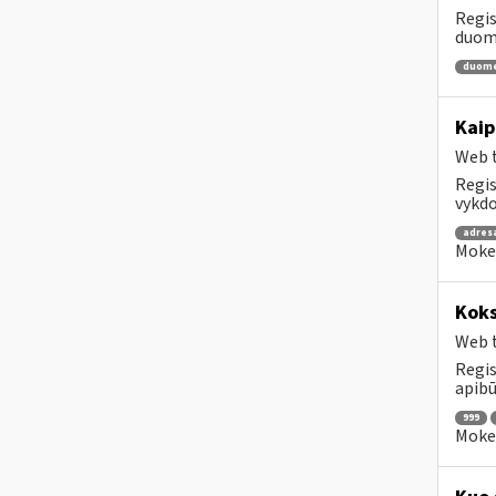
Regis
duome
duom
Kaip
Web t
Regis
vykdo
adres
Mokes
Koks
Web t
Regis
apibū
999
Mokes