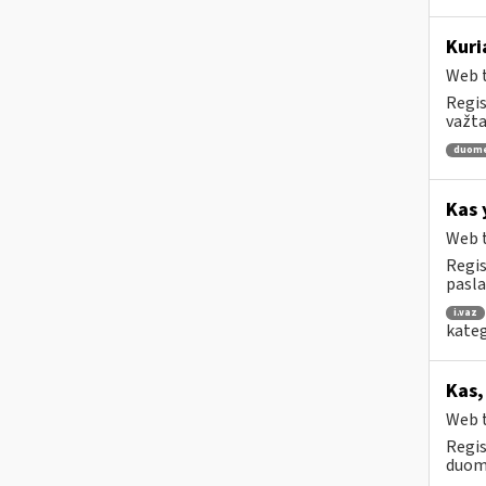
Kuri
Web t
Regis
važta
duom
Kas 
Web t
Regis
pasl
i.vaz
kateg
Kas,
Web t
Regis
duome