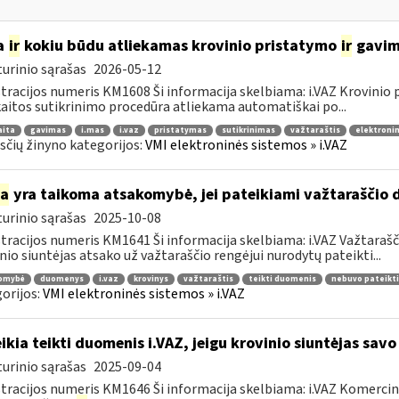
a
ir
kokiu būdu atliekamas krovinio pristatymo
ir
gavimo
urinio sąrašas
2026-05-12
tracijos numeris KM1608 Ši informacija skelbiama: i.VAZ Krovinio
aitos sutikrinimo procedūra atliekama automatiškai po...
aita
gavimas
i.mas
i.vaz
pristatymas
sutikrinimas
važtaraštis
elektronin
čių žinyno kategorijos:
VMI elektroninės sistemos » i.VAZ
ia
yra taikoma atsakomybė, jei pateikiami važtaraščio 
urinio sąrašas
2025-10-08
tracijos numeris KM1641 Ši informacija skelbiama: i.VAZ Važtarašči
nio siuntėjas atsako už važtaraščio rengėjui nurodytų pateikti...
omybė
duomenys
i.vaz
krovinys
važtaraštis
teikti duomenis
nebuvo pateikti
orijos:
VMI elektroninės sistemos » i.VAZ
ikia teikti duomenis i.VAZ, jeigu krovinio siuntėjas sav
urinio sąrašas
2025-09-04
tracijos numeris KM1646 Ši informacija skelbiama: i.VAZ Komerciniai 