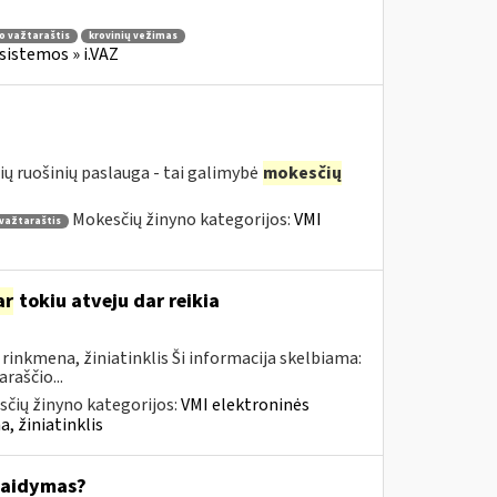
io važtaraštis
krovinių vežimas
sistemos » i.VAZ
ių ruošinių paslauga - tai galimybė
mokesčių
Mokesčių žinyno kategorijos:
VMI
 važtaraštis
ar
tokiu atveju dar reikia
inkmena, žiniatinklis Ši informacija skelbiama:
raščio...
čių žinyno kategorijos:
VMI elektroninės
, žiniatinklis
kaidymas?