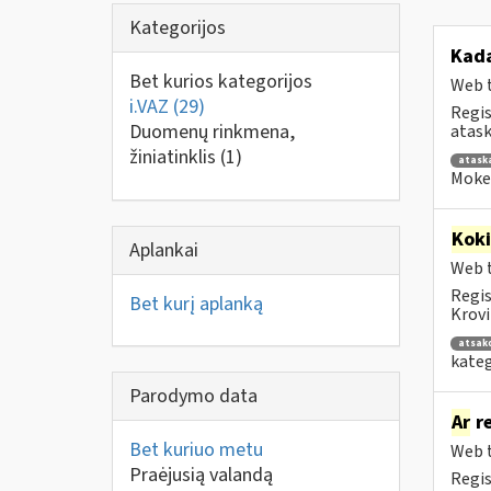
Kategorijos
Kad
Bet kurios kategorijos
Web t
i.VAZ
(29)
Regis
Duomenų rinkmena,
atask
žiniatinklis
(1)
atask
Mokes
Kok
Aplankai
Web t
Regis
Bet kurį aplanką
Krovi
atsak
kateg
Parodymo data
Ar
re
Bet kuriuo metu
Web t
Praėjusią valandą
Regis