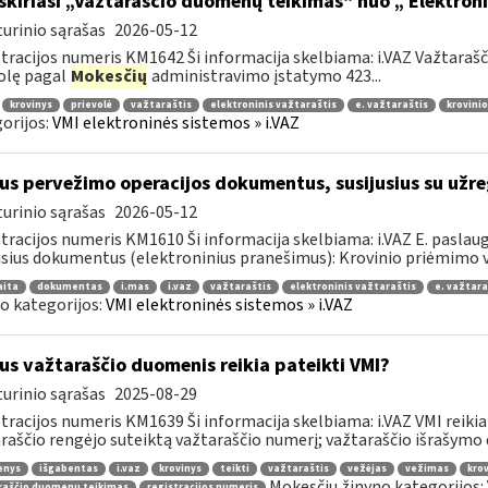
skiriasi „Važtaraščio duomenų teikimas“ nuo „ Elektron
urinio sąrašas
2026-05-12
tracijos numeris KM1642 Ši informacija skelbiama: i.VAZ Važtara
olę pagal
Mokesčių
administravimo įstatymo 423...
krovinys
prievolė
važtaraštis
elektroninis važtaraštis
e. važtaraštis
krovinio
orijos:
VMI elektroninės sistemos » i.VAZ
us pervežimo operacijos dokumentus, susijusius su užre
urinio sąrašas
2026-05-12
tracijos numeris KM1610 Ši informacija skelbiama: i.VAZ E. paslaugų
usius dokumentus (elektroninius pranešimus): Krovinio priėmimo ve
aita
dokumentas
i.mas
i.vaz
važtaraštis
elektroninis važtaraštis
e. važtara
o kategorijos:
VMI elektroninės sistemos » i.VAZ
us važtaraščio duomenis reikia pateikti VMI?
urinio sąrašas
2025-08-29
tracijos numeris KM1639 Ši informacija skelbiama: i.VAZ VMI reikia
raščio rengėjo suteiktą važtaraščio numerį; važtaraščio išrašymo da
enys
išgabentas
i.vaz
krovinys
teikti
važtaraštis
vežėjas
vežimas
krov
Mokesčių žinyno kategorijos:
raščio duomenų teikimas
registracijos numeris