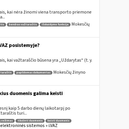
jais, kai nėra žinomi viena transporto priemone
...
Mokesčių
tis
bendras važtaraštis
išskaidymo funkcija
.VAZ posistemyje?
is, kai važtaraščio būsena yra „Uždarytas“ (t. y.
Mokesčių žinyno
žtaraštis
papildomas dokumentas
ius duomenis galima keisti
esnį kaip 5 darbo dienų laikotarpį po
araštis turi...
ų vežimas
tikslinti duomenis
keisti duomenis
 elektroninės sistemos » i.VAZ