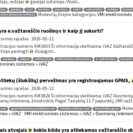
ėjas, vežėjas
ir
gavėjas sutampa. Visais...
enys
gavėjas
i.vaz
krovinys
siuntėjas
teikti
važtaraštis
vežėjas
krovin
Mokesčių žinyno kategorijos:
VMI elektroninės 
raščio duomenų teikimas
yra e.važtaraščio ruošinys
ir
kaip jį sukurti?
urinio sąrašas
2026-05-12
tracijos numeris KM1603 Ši informacija skelbiama: i.VAZ Važtarašč
tojui parengti
ir
išsaugoti...
ruošinys
sukurti
važtaraštis
elektroninis važtaraštis
e. važtaraštis
krovinio
roninės sistemos » i.VAZ
atliekų (šiukšlių) pervežimas yra registruojamas GPAIS,
urinio sąrašas
2026-05-12
tracijos numeris KM3826 Ši informacija skelbiama: i.VAZ Duomenų r
nų rinkmena, žiniatinklis Pagal Taisyklių 11.7 papunktį, VMI važta
Mokes
i.vaz
gpais duomenų pateikimas vmi
atliekų vežimas i.vaz
žiniatinklis gpais
mos » i.VAZ
VMI elektroninės sistemos » i.VAZ » Duomenų rinkmena
ais atvejais
ir
kokiu būdu yra atliekamas važtaraščio s