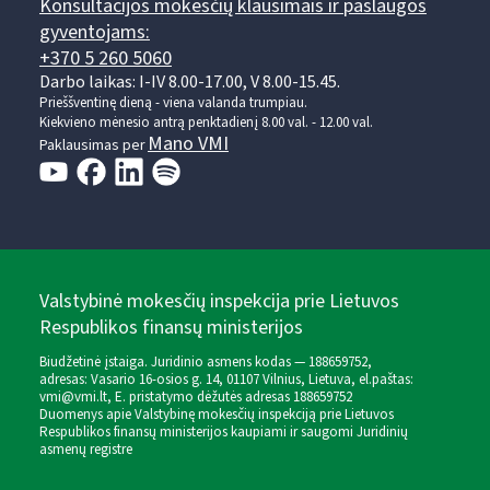
Konsultacijos mokesčių klausimais ir paslaugos
gyventojams:
+370 5 260 5060
Darbo laikas: I-IV 8.00-17.00, V 8.00-15.45.
Prieššventinę dieną - viena valanda trumpiau.
Kiekvieno mėnesio antrą penktadienį 8.00 val. - 12.00 val.
Mano VMI
Paklausimas per
Valstybinė mokesčių inspekcija prie Lietuvos
Respublikos finansų ministerijos
Biudžetinė įstaiga. Juridinio asmens kodas — 188659752,
adresas: Vasario 16-osios g. 14, 01107 Vilnius, Lietuva, el.paštas:
vmi@vmi.lt
, E. pristatymo dėžutės adresas 188659752
Duomenys apie Valstybinę mokesčių inspekciją prie Lietuvos
Respublikos finansų ministerijos kaupiami ir saugomi Juridinių
asmenų registre