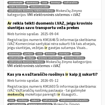
atsakomybė
duomenys
i.vaz
krovinys
važtaraštis
teikti duomenis
nebuvo pateikti
Mokesčių žinyno
važtaraščio duomenų teikimas vežimas
kategorijos:
VMI elektroninės sistemos » i.VAZ
Ar
reikia teikti duomenis i.VAZ, jeigu krovinio
siuntėjas savo transportu veža prekes
Web turinio sąrašas
2025-09-04
Registracijos numeris KM1646 Ši informacija skelbiama:
i.VAZ Komerciniai santykiai nėra sukurti tik tais atvejais,
jeigu siuntėjas, vežėjas
ir
gavėjas sutampa. Visais...
duomenys
gavėjas
i.vaz
krovinys
siuntėjas
teikti
važtaraštis
vežėjas
krovinio važtaraštis
krovinių vežimas
Mokesčių žinyno kategorijos:
važtaraščio duomenų teikimas
VMI elektroninės sistemos » i.VAZ
Kas yra e.važtaraščio ruošinys
ir
kaip jį sukurti?
Web turinio sąrašas
2026-05-12
Registracijos numeris KM1603 Ši informacija skelbiama:
i.VAZ Važtaraščių ruošinių paslauga - tai galimybė
mokesčių
mokėtojui parengti
ir
išsaugoti...
i.vaz
ruošinys
sukurti
važtaraštis
elektroninis važtaraštis
Mokesčių žinyno
e. važtaraštis
krovinio važtaraštis