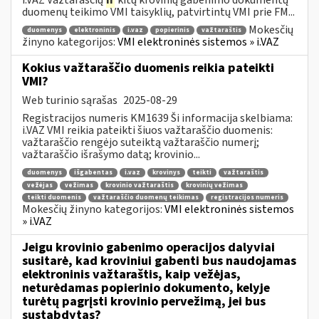
duomenų teikimo VMI taisyklių, patvirtintų VMI prie FM...
Mokesčių
duomenys
elektroninis
i.vaz
popierinis
važtaraštis
žinyno kategorijos:
VMI elektroninės sistemos » i.VAZ
Kokius važtaraščio duomenis reikia pateikti
VMI?
Web turinio sąrašas
2025-08-29
Registracijos numeris KM1639 Ši informacija skelbiama:
i.VAZ VMI reikia pateikti šiuos važtaraščio duomenis:
važtaraščio rengėjo suteiktą važtaraščio numerį;
važtaraščio išrašymo datą; krovinio...
duomenys
išgabentas
i.vaz
krovinys
teikti
važtaraštis
vežėjas
vežimas
krovinio važtaraštis
krovinių vežimas
teikti duomenis
važtaraščio duomenų teikimas
registracijos numeris
Mokesčių žinyno kategorijos:
VMI elektroninės sistemos
» i.VAZ
Jeigu krovinio gabenimo operacijos dalyviai
susitarė, kad kroviniui gabenti bus naudojamas
elektroninis važtaraštis, kaip vežėjas,
neturėdamas popierinio dokumento, kelyje
turėtų pagrįsti krovinio pervežimą, jei bus
sustabdytas?