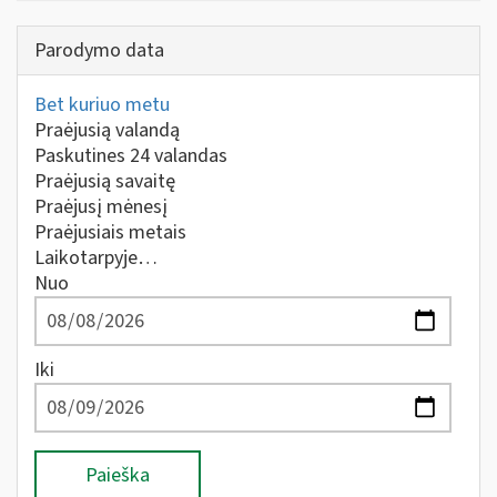
Parodymo data
Bet kuriuo metu
Praėjusią valandą
Paskutines 24 valandas
Praėjusią savaitę
Praėjusį mėnesį
Praėjusiais metais
Laikotarpyje…
Nuo
Iki
Paieška