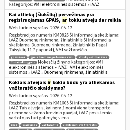
kategorijos:
VMI elektroninės sistemos » i.VAZ
Kai atliekų (šiukšlių) pervežimas yra
registruojamas GPAIS,
ar
tokiu atveju dar reikia
Web turinio sąrašas
2026-05-12
Registracijos numeris KM3826 Ši informacija skelbiama:
i.VAZ Duomenų rinkmena, žiniatinklis Ši informacija
skelbiama: Duomenų rinkmena, žiniatinklis Pagal
Taisyklių 11.7 papunktį, VMI važtaraščio...
gpais i.vaz
gpais duomenų pateikimas vmi
atliekų vežimas i.vaz
Mokesčių žinyno kategorijos:
VMI
žiniatinklis gpais
elektroninės sistemos » i.VAZ
VMI elektroninės
sistemos » i.VAZ » Duomenų rinkmena, žiniatinklis
Kokiais atvejais
ir
kokiu būdu yra atliekamas
važtaraščio skaidymas?
Web turinio sąrašas
2026-05-12
Registracijos numeris KM1605 Ši informacija skelbiama:
i.VAZ Tais atvejais, kai nėra žinomi viena transporto
priemone vežamo krovinio gavėjai, i.VAZ posistemio
vartotojas turi galimybę viena...
i.vaz
skaidymas
važtaraštis
elektroninis važtaraštis