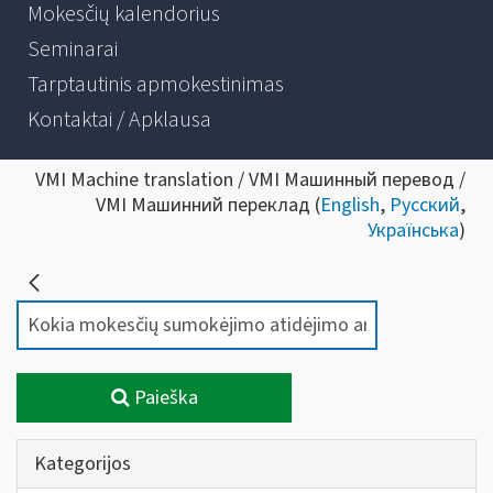
Mokesčių kalendorius
Seminarai
Tarptautinis apmokestinimas
Kontaktai / Apklausa
VMI Machine translation / VMI Машинный перевод /
VMI Машинний переклад (
English
,
Русский
,
Українська
)
Paieška
Kategorijos