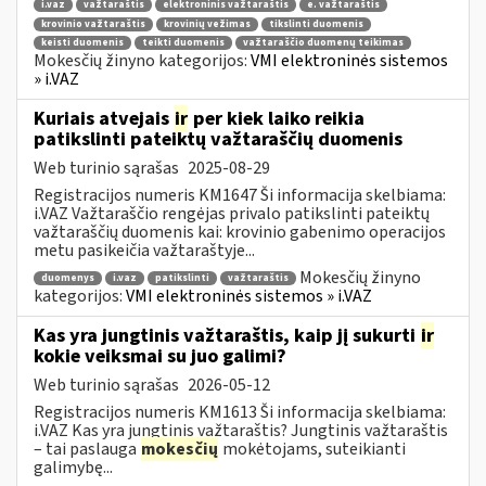
i.vaz
važtaraštis
elektroninis važtaraštis
e. važtaraštis
krovinio važtaraštis
krovinių vežimas
tikslinti duomenis
keisti duomenis
teikti duomenis
važtaraščio duomenų teikimas
Mokesčių žinyno kategorijos:
VMI elektroninės sistemos
» i.VAZ
Kuriais atvejais
ir
per kiek laiko reikia
patikslinti pateiktų važtaraščių duomenis
Web turinio sąrašas
2025-08-29
Registracijos numeris KM1647 Ši informacija skelbiama:
i.VAZ Važtaraščio rengėjas privalo patikslinti pateiktų
važtaraščių duomenis kai: krovinio gabenimo operacijos
metu pasikeičia važtaraštyje...
Mokesčių žinyno
duomenys
i.vaz
patikslinti
važtaraštis
kategorijos:
VMI elektroninės sistemos » i.VAZ
Kas yra jungtinis važtaraštis, kaip jį sukurti
ir
kokie veiksmai su juo galimi?
Web turinio sąrašas
2026-05-12
Registracijos numeris KM1613 Ši informacija skelbiama:
i.VAZ Kas yra jungtinis važtaraštis? Jungtinis važtaraštis
– tai paslauga
mokesčių
mokėtojams, suteikianti
galimybę...