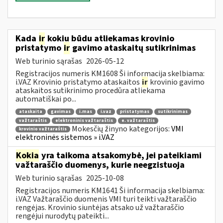
Kada
ir
kokiu būdu atliekamas krovinio
pristatymo
ir
gavimo ataskaitų sutikrinimas
Web turinio sąrašas
2026-05-12
Registracijos numeris KM1608 Ši informacija skelbiama:
i.VAZ Krovinio pristatymo ataskaitos
ir
krovinio gavimo
ataskaitos sutikrinimo procedūra atliekama
automatiškai po...
ataskaita
gavimas
i.mas
i.vaz
pristatymas
sutikrinimas
važtaraštis
elektroninis važtaraštis
e. važtaraštis
Mokesčių žinyno kategorijos:
VMI
krovinio važtaraštis
elektroninės sistemos » i.VAZ
Kokia
yra taikoma atsakomybė, jei pateikiami
važtaraščio duomenys, kurie neegzistuoja
Web turinio sąrašas
2025-10-08
Registracijos numeris KM1641 Ši informacija skelbiama:
i.VAZ Važtaraščio duomenis VMI turi teikti važtaraščio
rengėjas. Krovinio siuntėjas atsako už važtaraščio
rengėjui nurodytų pateikti...