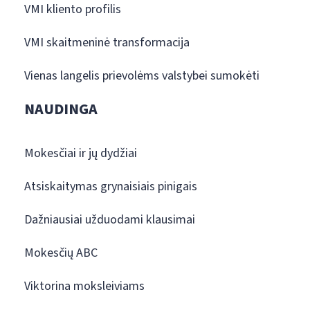
VMI kliento profilis
VMI skaitmeninė transformacija
Vienas langelis prievolėms valstybei sumokėti
NAUDINGA
Mokesčiai ir jų dydžiai
Atsiskaitymas grynaisiais pinigais
Dažniausiai užduodami klausimai
Mokesčių ABC
Viktorina moksleiviams