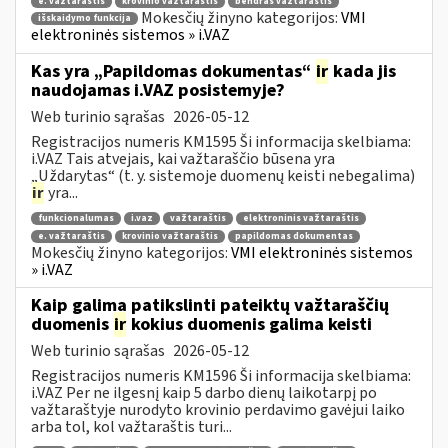
e. važtaraštis
krovinio važtaraštis
bendras važtaraštis
Mokesčių žinyno kategorijos:
VMI
išskaidymo funkcija
elektroninės sistemos » i.VAZ
Kas yra „Papildomas dokumentas“
ir
kada jis
naudojamas i.VAZ posistemyje?
Web turinio sąrašas
2026-05-12
Registracijos numeris KM1595 Ši informacija skelbiama:
i.VAZ Tais atvejais, kai važtaraščio būsena yra
„Uždarytas“ (t. y. sistemoje duomenų keisti nebegalima)
ir
yra...
funkcionalumas
i.vaz
važtaraštis
elektroninis važtaraštis
e. važtaraštis
krovinio važtaraštis
papildomas dokumentas
Mokesčių žinyno kategorijos:
VMI elektroninės sistemos
» i.VAZ
Kaip galima patikslinti pateiktų važtaraščių
duomenis
ir
kokius duomenis galima keisti
Web turinio sąrašas
2026-05-12
Registracijos numeris KM1596 Ši informacija skelbiama:
i.VAZ Per ne ilgesnį kaip 5 darbo dienų laikotarpį po
važtaraštyje nurodyto krovinio perdavimo gavėjui laiko
arba tol, kol važtaraštis turi...