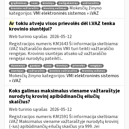
grąžinimas
i.vaz
krovinys
neišgabentas
važtaraštis
Mokesčių žinyno
krovinio važtaraštis
krovinių vežimas
kategorijos:
VMI elektroninės sistemos » i.VAZ
Ar
tokiu atveju visos prievolės dėl i.VAZ tenka
krovinio siuntėjui?
Web turinio sąrašas
2026-05-12
Registracijos numeris KM1643 Ši informacija skelbiama:
i.VAZ Važtaraščio duomenis VMI turi teikti važtaraščio
rengėjas. Krovinio siuntėjas atsako už važtaraščio
rengėjui nurodytų pateikti...
duomenys
gavėjas
i.vaz
krovinys
prievolės
rengėjas
siuntėjas
važtaraštis
krovinio važtaraštis
krovinių vežimas
Mokesčių žinyno kategorijos:
VMI elektroninės sistemos
» i.VAZ
Koks galimas maksimalus viename važtaraštyje
nurodytų krovinį apibūdinančių eilučių
skaičius?
Web turinio sąrašas
2026-05-12
Registracijos numeris KM1591 Ši informacija skelbiama:
i.VAZ Maksimalus viename važtaraštyje nurodytų krovinį
(-ius) apibūdinančių eilučių skaičius yra 999. Jei