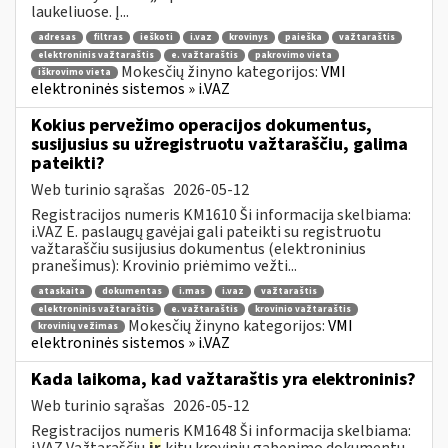
laukeliuose. Į...
adresas
filtras
ieškoti
i.vaz
krovinys
paieška
važtaraštis
elektroninis važtaraštis
e. važtaraštis
pakrovimo vieta
Mokesčių žinyno kategorijos:
VMI
iškrovimo vieta
elektroninės sistemos » i.VAZ
Kokius pervežimo operacijos dokumentus,
susijusius su užregistruotu važtaraščiu, galima
pateikti?
Web turinio sąrašas
2026-05-12
Registracijos numeris KM1610 Ši informacija skelbiama:
i.VAZ E. paslaugų gavėjai gali pateikti su registruotu
važtaraščiu susijusius dokumentus (elektroninius
pranešimus): Krovinio priėmimo vežti...
ataskaita
dokumentas
i.mas
i.vaz
važtaraštis
elektroninis važtaraštis
e. važtaraštis
krovinio važtaraštis
Mokesčių žinyno kategorijos:
VMI
krovinių vežimas
elektroninės sistemos » i.VAZ
Kada laikoma, kad važtaraštis yra elektroninis?
Web turinio sąrašas
2026-05-12
Registracijos numeris KM1648 Ši informacija skelbiama:
i.VAZ Važtaraščių
ir
kitų krovinių gabenimo dokumentų