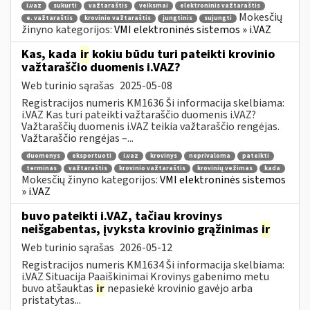
i.vaz
sukurti
važtaraštis
veiksmai
elektroninis važtaraštis
Mokesčių
e. važtaraštis
krovinio važtaraštis
jungtinis
sujungti
žinyno kategorijos:
VMI elektroninės sistemos » i.VAZ
Kas, kada
ir
kokiu būdu turi pateikti krovinio
važtaraščio duomenis i.VAZ?
Web turinio sąrašas
2025-05-08
Registracijos numeris KM1636 Ši informacija skelbiama:
i.VAZ Kas turi pateikti važtaraščio duomenis i.VAZ?
Važtaraščių duomenis i.VAZ teikia važtaraščio rengėjas.
Važtaraščio rengėjas –...
duomenys
eksportuoti
i.vaz
krovinys
neprivaloma
pateikti
terminas
važtaraštis
krovinio važtaraštis
krovinių vežimas
kada
Mokesčių žinyno kategorijos:
VMI elektroninės sistemos
» i.VAZ
buvo pateikti i.VAZ, tačiau krovinys
neišgabentas, įvyksta krovinio grąžinimas
ir
Web turinio sąrašas
2026-05-12
Registracijos numeris KM1634 Ši informacija skelbiama:
i.VAZ Situacija Paaiškinimai Krovinys gabenimo metu
buvo atšauktas
ir
nepasiekė krovinio gavėjo arba
pristatytas...