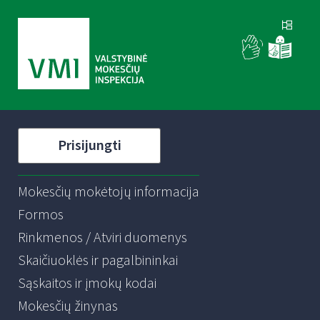
Prisijungti
Mokesčių mokėtojų informacija
Formos
Rinkmenos / Atviri duomenys
Skaičiuoklės ir pagalbininkai
Sąskaitos ir įmokų kodai
Mokesčių žinynas