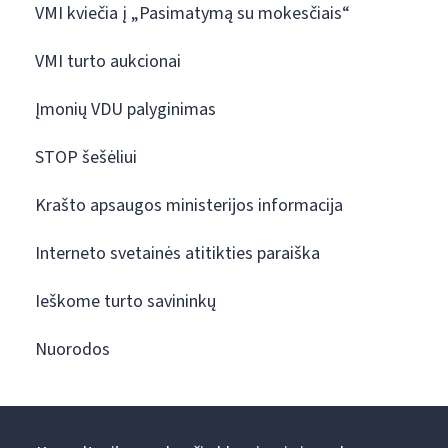
VMI kviečia į „Pasimatymą su mokesčiais“
VMI turto aukcionai
Įmonių VDU palyginimas
STOP šešėliui
Krašto apsaugos ministerijos informacija
Interneto svetainės atitikties paraiška
Ieškome turto savininkų
Nuorodos