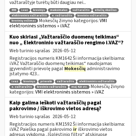
važtaraštyje turėtų būti daugiau nei...
999
i.vaz
krovinys
maksimalus
važtaraštis
eilučių skaičius
elektroninis važtaraštis
e. važtaraštis
krovinio važtaraštis
Mokesčių žinyno kategorijos:
VMI
krovinių vežimas
elektroninės sistemos » i.VAZ
Kuo skiriasi „Važtaraščio duomenų teikimas“
nuo „ Elektroninio važtaraščio rengimo i.VAZ“?
Web turinio sąrašas
2026-05-12
Registracijos numeris KM1642 Ši informacija skelbiama:
i.VAZ Važtaraščio duomenų teikimas“ naudojamas
įgyvendinti prievolę pagal
Mokesčių
administravimo
įstatymo 423...
i.vaz
krovinys
prievolė
važtaraštis
elektroninis važtaraštis
Mokesčių žinyno
e. važtaraštis
krovinio važtaraštis
maį 423 str.
kategorijos:
VMI elektroninės sistemos » i.VAZ
Kaip galima ieškoti važtaraščių pagal
pakrovimo / iškrovimo vietos adresą?
Web turinio sąrašas
2026-05-12
Registracijos numeris KM1592 Ši informacija skelbiama:
i.VAZ Paieška pagal pakrovimo
ir
iškrovimo vietos
adresus vykdoma „Išplėstinio filtro“ atskiruose