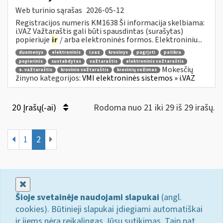
Web turinio sąrašas
2026-05-12
Registracijos numeris KM1638 Ši informacija skelbiama:
i.VAZ Važtaraštis gali būti spausdintas (surašytas)
popieriuje
ir
/ arba elektroninės formos. Elektroniniu...
duomenys
elektroninis
i.vaz
krovinys
pagrįsti
patikra
popierinis
sustabdytas
važtaraštis
elektroninis važtaraštis
Mokesčių
e. važtaraštis
krovinio važtaraštis
krovinių vežimas
žinyno kategorijos:
VMI elektroninės sistemos » i.VAZ
20 Įrašų(-ai)
Rodoma nuo 21 iki 29 iš 29 irašų.
1
2
Uždaryti
Šioje svetainėje naudojami slapukai
(angl.
cookies). Būtinieji slapukai įdiegiami automatiškai
ir jiems nėra reikalingas Jūsų sutikimas. Taip pat