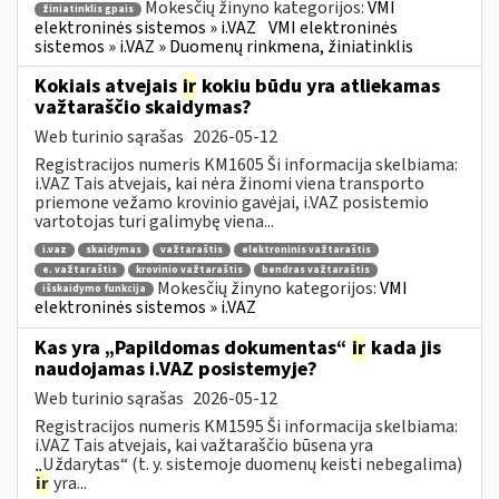
Mokesčių žinyno kategorijos:
VMI
žiniatinklis gpais
elektroninės sistemos » i.VAZ
VMI elektroninės
sistemos » i.VAZ » Duomenų rinkmena, žiniatinklis
Kokiais atvejais
ir
kokiu būdu yra atliekamas
važtaraščio skaidymas?
Web turinio sąrašas
2026-05-12
Registracijos numeris KM1605 Ši informacija skelbiama:
i.VAZ Tais atvejais, kai nėra žinomi viena transporto
priemone vežamo krovinio gavėjai, i.VAZ posistemio
vartotojas turi galimybę viena...
i.vaz
skaidymas
važtaraštis
elektroninis važtaraštis
e. važtaraštis
krovinio važtaraštis
bendras važtaraštis
Mokesčių žinyno kategorijos:
VMI
išskaidymo funkcija
elektroninės sistemos » i.VAZ
Kas yra „Papildomas dokumentas“
ir
kada jis
naudojamas i.VAZ posistemyje?
Web turinio sąrašas
2026-05-12
Registracijos numeris KM1595 Ši informacija skelbiama:
i.VAZ Tais atvejais, kai važtaraščio būsena yra
„Uždarytas“ (t. y. sistemoje duomenų keisti nebegalima)
ir
yra...