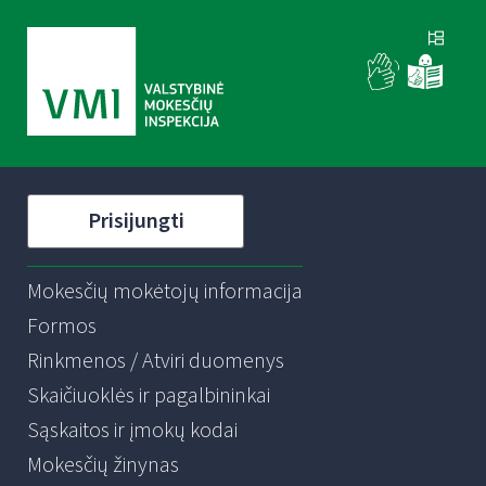
Prisijungti
Mokesčių mokėtojų informacija
Formos
Rinkmenos / Atviri duomenys
Skaičiuoklės ir pagalbininkai
Sąskaitos ir įmokų kodai
Mokesčių žinynas