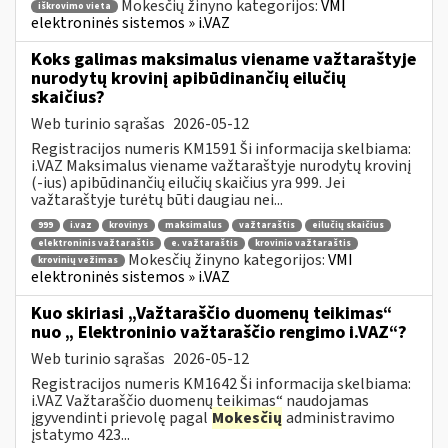
Mokesčių žinyno kategorijos:
VMI
iškrovimo vieta
elektroninės sistemos » i.VAZ
Koks galimas maksimalus viename važtaraštyje
nurodytų krovinį apibūdinančių eilučių
skaičius?
Web turinio sąrašas
2026-05-12
Registracijos numeris KM1591 Ši informacija skelbiama:
i.VAZ Maksimalus viename važtaraštyje nurodytų krovinį
(-ius) apibūdinančių eilučių skaičius yra 999. Jei
važtaraštyje turėtų būti daugiau nei...
999
i.vaz
krovinys
maksimalus
važtaraštis
eilučių skaičius
elektroninis važtaraštis
e. važtaraštis
krovinio važtaraštis
Mokesčių žinyno kategorijos:
VMI
krovinių vežimas
elektroninės sistemos » i.VAZ
Kuo skiriasi „Važtaraščio duomenų teikimas“
nuo „ Elektroninio važtaraščio rengimo i.VAZ“?
Web turinio sąrašas
2026-05-12
Registracijos numeris KM1642 Ši informacija skelbiama:
i.VAZ Važtaraščio duomenų teikimas“ naudojamas
įgyvendinti prievolę pagal
Mokesčių
administravimo
įstatymo 423...