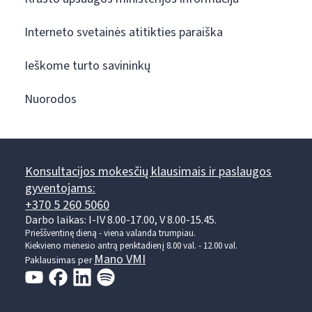
Interneto svetainės atitikties paraiška
Ieškome turto savininkų
Nuorodos
Konsultacijos mokesčių klausimais ir paslaugos
gyventojams:
+370 5 260 5060
Darbo laikas: I-IV 8.00-17.00, V 8.00-15.45.
Prieššventinę dieną - viena valanda trumpiau.
Kiekvieno mėnesio antrą penktadienį 8.00 val. - 12.00 val.
Mano VMI
Paklausimas per