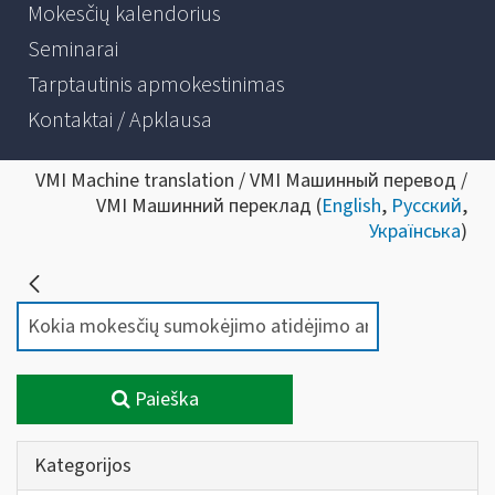
Mokesčių kalendorius
Seminarai
Tarptautinis apmokestinimas
Kontaktai / Apklausa
VMI Machine translation / VMI Машинный перевод /
VMI Машинний переклад (
English
,
Русский
,
Українська
)
Paieška
Kategorijos