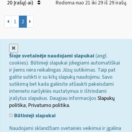
20 Įrašų(-ai)
Rodoma nuo 21 iki 29 iš 29 irašų.
1
2
Uždaryti
Šioje svetainėje naudojami slapukai
(angl.
cookies). Būtinieji slapukai įdiegiami automatiškai
ir jiems nėra reikalingas Jūsų sutikimas. Taip pat
galite sutikti ir su kitų slapukų naudojimu. Savo
sutikimą bet kada galėsite atšaukti pakeisdami
interneto naršyklės nustatymus ir ištrindami
įrašytus slapukus. Daugiau informacijos
Slapukų
politika
;
Privatumo politika.
Būtinieji slapukai
Naudojami sklandžiam svetainės veikimui ir įgalina