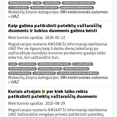
funkcionalumas
i.vaz
važtaraštis
elektroninis važtaraštis
e. važtaraštis
krovinio važtaraštis
papildomas dokumentas
Mokesčių žinyno kategorijos:
VMI elektroninės sistemos
» i.VAZ
Kaip galima patikslinti pateiktų važtaraščių
duomenis
ir
kokius duomenis galima keisti
Web turinio sąrašas
2026-05-12
Registracijos numeris KM1596 Ši informacija skelbiama:
i.VAZ Per ne ilgesnį kaip 5 darbo dienų laikotarpį po
važtaraštyje nurodyto krovinio perdavimo gavėjui laiko
arba tol, kol važtaraštis turi...
i.vaz
važtaraštis
elektroninis važtaraštis
e. važtaraštis
krovinio važtaraštis
krovinių vežimas
tikslinti duomenis
keisti duomenis
teikti duomenis
važtaraščio duomenų teikimas
Mokesčių žinyno kategorijos:
VMI elektroninės sistemos
» i.VAZ
Kuriais atvejais
ir
per kiek laiko reikia
patikslinti pateiktų važtaraščių duomenis
Web turinio sąrašas
2025-08-29
Registracijos numeris KM1647 Ši informacija skelbiama:
i.VAZ Važtaraščio rengėjas privalo patikslinti pateiktų