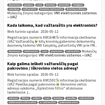
duomenys
gavėjas
i.vaz
krovinys
prievolės
rengėjas
siuntėjas
važtaraštis
krovinio važtaraštis
krovinių vežimas
Mokesčių žinyno kategorijos:
VMI elektroninės sistemos
» i.VAZ
Kada laikoma, kad važtaraštis yra elektroninis?
Web turinio sąrašas
2026-05-12
Registracijos numeris KM1648 Ši informacija skelbiama:
i.VAZ Važtaraščių
ir
kitų krovinių gabenimo dokumentų
duomenų teikimo VMI taisyklių, patvirtintų VMI prie FM...
Mokesčių
duomenys
elektroninis
i.vaz
popierinis
važtaraštis
žinyno kategorijos:
VMI elektroninės sistemos » i.VAZ
Kaip galima ieškoti važtaraščių pagal
pakrovimo / iškrovimo vietos adresą?
Web turinio sąrašas
2026-05-12
Registracijos numeris KM1592 Ši informacija skelbiama:
i.VAZ Paieška pagal pakrovimo
ir
iškrovimo vietos
adresus vykdoma „Išplėstinio filtro“ atskiruose
laukeliuose. Į...
adresas
filtras
ieškoti
i.vaz
krovinys
paieška
važtaraštis
elektroninis važtaraštis
e. važtaraštis
pakrovimo vieta