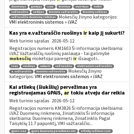
duomenys
gavėjas
i.vaz
krovinys
siuntėjas
teikti
važtaraštis
vežėjas
krovinio važtaraštis
krovinių vežimas
Mokesčių žinyno kategorijos:
važtaraščio duomenų teikimas
VMI elektroninės sistemos » i.VAZ
Kas yra e.važtaraščio ruošinys
ir
kaip jį sukurti?
Web turinio sąrašas
2026-05-12
Registracijos numeris KM1603 Ši informacija skelbiama:
i.VAZ Važtaraščių ruošinių paslauga - tai galimybė
mokesčių
mokėtojui parengti
ir
išsaugoti...
i.vaz
ruošinys
sukurti
važtaraštis
elektroninis važtaraštis
Mokesčių žinyno
e. važtaraštis
krovinio važtaraštis
kategorijos:
VMI elektroninės sistemos » i.VAZ
Kai atliekų (šiukšlių) pervežimas yra
registruojamas GPAIS,
ar
tokiu atveju dar reikia
Web turinio sąrašas
2026-05-12
Registracijos numeris KM3826 Ši informacija skelbiama:
i.VAZ Duomenų rinkmena, žiniatinklis Ši informacija
skelbiama: Duomenų rinkmena, žiniatinklis Pagal
Taisyklių 11.7 papunktį, VMI važtaraščio...
gpais i.vaz
gpais duomenų pateikimas vmi
atliekų vežimas i.vaz