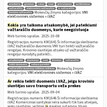
ataskaita
gavimas
i.mas
i.vaz
pristatymas
sutikrinimas
važtaraštis
elektroninis važtaraštis
e. važtaraštis
Mokesčių žinyno kategorijos:
VMI
krovinio važtaraštis
elektroninės sistemos » i.VAZ
Kokia
yra taikoma atsakomybė, jei pateikiami
važtaraščio duomenys, kurie neegzistuoja
Web turinio sąrašas
2025-10-08
Registracijos numeris KM1641 Ši informacija skelbiama:
i.VAZ Važtaraščio duomenis VMI turi teikti važtaraščio
rengėjas. Krovinio siuntėjas atsako už važtaraščio
rengėjui nurodytų pateikti...
atsakomybė
duomenys
i.vaz
krovinys
važtaraštis
teikti duomenis
nebuvo pateikti
Mokesčių žinyno
važtaraščio duomenų teikimas vežimas
kategorijos:
VMI elektroninės sistemos » i.VAZ
Ar
reikia teikti duomenis i.VAZ, jeigu krovinio
siuntėjas savo transportu veža prekes
Web turinio sąrašas
2025-09-04
Registracijos numeris KM1646 Ši informacija skelbiama:
i.VAZ Komerciniai santykiai nėra sukurti tik tais atvejais,
jeigu siuntėjas, vežėjas
ir
gavėjas sutampa. Visais...