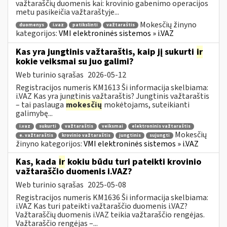
važtaraščių duomenis kai: krovinio gabenimo operacijos
metu pasikeičia važtaraštyje...
Mokesčių žinyno
duomenys
i.vaz
patikslinti
važtaraštis
kategorijos:
VMI elektroninės sistemos » i.VAZ
Kas yra jungtinis važtaraštis, kaip jį sukurti
ir
kokie veiksmai su juo galimi?
Web turinio sąrašas
2026-05-12
Registracijos numeris KM1613 Ši informacija skelbiama:
i.VAZ Kas yra jungtinis važtaraštis? Jungtinis važtaraštis
– tai paslauga
mokesčių
mokėtojams, suteikianti
galimybę...
i.vaz
sukurti
važtaraštis
veiksmai
elektroninis važtaraštis
Mokesčių
e. važtaraštis
krovinio važtaraštis
jungtinis
sujungti
žinyno kategorijos:
VMI elektroninės sistemos » i.VAZ
Kas, kada
ir
kokiu būdu turi pateikti krovinio
važtaraščio duomenis i.VAZ?
Web turinio sąrašas
2025-05-08
Registracijos numeris KM1636 Ši informacija skelbiama:
i.VAZ Kas turi pateikti važtaraščio duomenis i.VAZ?
Važtaraščių duomenis i.VAZ teikia važtaraščio rengėjas.
Važtaraščio rengėjas –...