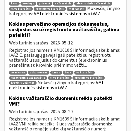
i.vaz
krovinys
prievolė
važtaraštis
elektroninis važtaraštis
Mokesčių žinyno
e. važtaraštis
krovinio važtaraštis
maį 423 str.
kategorijos:
VMI elektroninės sistemos » i.VAZ
Kokius pervežimo operacijos dokumentus,
susijusius su užregistruotu važtaraščiu, galima
pateikti?
Web turinio sąrašas
2026-05-12
Registracijos numeris KM1610 Ši informacija skelbiama:
i.VAZ E. paslaugų gavėjai gali pateikti su registruotu
važtaraščiu susijusius dokumentus (elektroninius
pranešimus): Krovinio priėmimo vežti...
ataskaita
dokumentas
i.mas
i.vaz
važtaraštis
elektroninis važtaraštis
e. važtaraštis
krovinio važtaraštis
Mokesčių žinyno kategorijos:
VMI
krovinių vežimas
elektroninės sistemos » i.VAZ
Kokius važtaraščio duomenis reikia pateikti
VMI?
Web turinio sąrašas
2025-08-29
Registracijos numeris KM1639 Ši informacija skelbiama:
i.VAZ VMI reikia pateikti šiuos važtaraščio duomenis:
važtaraščio rengėjo suteiktą važtaraščio numerį;