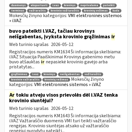
duomenys
eksportuoti
i.vaz
krovinys
neprivaloma
pateikti
terminas
važtaraštis
krovinio važtaraštis
krovinių vežimas
kada
Mokesčių žinyno kategorijos:
VMI elektroninės sistemos
» i.VAZ
buvo pateikti i.VAZ, tačiau krovinys
neišgabentas, įvyksta krovinio grąžinimas
ir
Web turinio sąrašas
2026-05-12
Registracijos numeris KM1634 Ši informacija skelbiama:
i.VAZ Situacija Paaiškinimai Krovinys gabenimo metu
buvo atšauktas
ir
nepasiekė krovinio gavėjo arba
pristatytas...
grąžinimas
i.vaz
krovinys
neišgabentas
važtaraštis
Mokesčių žinyno
krovinio važtaraštis
krovinių vežimas
kategorijos:
VMI elektroninės sistemos » i.VAZ
Ar
tokiu atveju visos prievolės dėl i.VAZ tenka
krovinio siuntėjui?
Web turinio sąrašas
2026-05-12
Registracijos numeris KM1643 Ši informacija skelbiama:
i.VAZ Važtaraščio duomenis VMI turi teikti važtaraščio
rengėjas. Krovinio siuntėjas atsako už važtaraščio
rengėjui nurodytų pateikti...