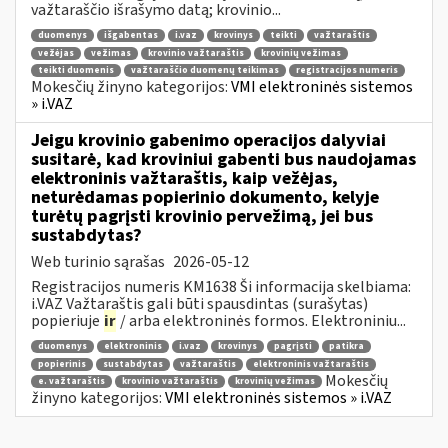
važtaraščio išrašymo datą; krovinio...
duomenys
išgabentas
i.vaz
krovinys
teikti
važtaraštis
vežėjas
vežimas
krovinio važtaraštis
krovinių vežimas
teikti duomenis
važtaraščio duomenų teikimas
registracijos numeris
Mokesčių žinyno kategorijos:
VMI elektroninės sistemos
» i.VAZ
Jeigu krovinio gabenimo operacijos dalyviai
susitarė, kad kroviniui gabenti bus naudojamas
elektroninis važtaraštis, kaip vežėjas,
neturėdamas popierinio dokumento, kelyje
turėtų pagrįsti krovinio pervežimą, jei bus
sustabdytas?
Web turinio sąrašas
2026-05-12
Registracijos numeris KM1638 Ši informacija skelbiama:
i.VAZ Važtaraštis gali būti spausdintas (surašytas)
popieriuje
ir
/ arba elektroninės formos. Elektroniniu...
duomenys
elektroninis
i.vaz
krovinys
pagrįsti
patikra
popierinis
sustabdytas
važtaraštis
elektroninis važtaraštis
Mokesčių
e. važtaraštis
krovinio važtaraštis
krovinių vežimas
žinyno kategorijos:
VMI elektroninės sistemos » i.VAZ