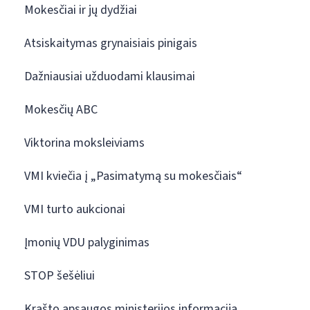
Mokesčiai ir jų dydžiai
Atsiskaitymas grynaisiais pinigais
Dažniausiai užduodami klausimai
Mokesčių ABC
Viktorina moksleiviams
VMI kviečia į „Pasimatymą su mokesčiais“
VMI turto aukcionai
Įmonių VDU palyginimas
STOP šešėliui
Krašto apsaugos ministerijos informacija