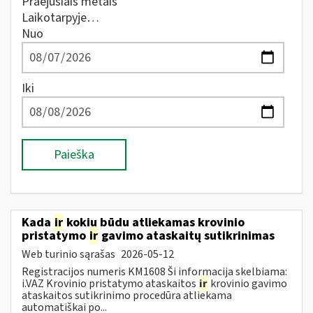
Praėjusiais metais
Laikotarpyje…
Nuo
Iki
Paieška
Kada
ir
kokiu būdu atliekamas krovinio
pristatymo
ir
gavimo ataskaitų sutikrinimas
Web turinio sąrašas
2026-05-12
Registracijos numeris KM1608 Ši informacija skelbiama:
i.VAZ Krovinio pristatymo ataskaitos
ir
krovinio gavimo
ataskaitos sutikrinimo procedūra atliekama
automatiškai po...