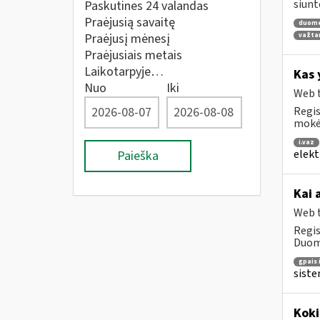
siunt
Paskutines 24 valandas
Praėjusią savaitę
duom
Praėjusį mėnesį
važta
Praėjusiais metais
Laikotarpyje…
Kas 
Nuo
Iki
Web t
Regis
mokė
i.vaz
elekt
Paieška
Kai 
Web t
Regis
Duome
gpais 
siste
Koki