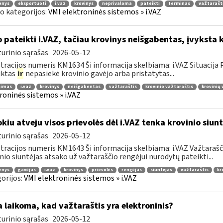
enys
eksportuoti
i.vaz
krovinys
neprivaloma
pateikti
terminas
važtarašt
o kategorijos:
VMI elektroninės sistemos » i.VAZ
 pateikti i.VAZ, tačiau krovinys neišgabentas, įvyksta 
urinio sąrašas
2026-05-12
tracijos numeris KM1634 Ši informacija skelbiama: i.VAZ Situacij
uktas
ir
nepasiekė krovinio gavėjo arba pristatytas...
nimas
i.vaz
krovinys
neišgabentas
važtaraštis
krovinio važtaraštis
krovinių
roninės sistemos » i.VAZ
kiu atveju visos prievolės dėl i.VAZ tenka krovinio siunt
urinio sąrašas
2026-05-12
tracijos numeris KM1643 Ši informacija skelbiama: i.VAZ Važtarašči
nio siuntėjas atsako už važtaraščio rengėjui nurodytų pateikti...
enys
gavėjas
i.vaz
krovinys
prievolės
rengėjas
siuntėjas
važtaraštis
kr
orijos:
VMI elektroninės sistemos » i.VAZ
 laikoma, kad važtaraštis yra elektroninis?
urinio sąrašas
2026-05-12