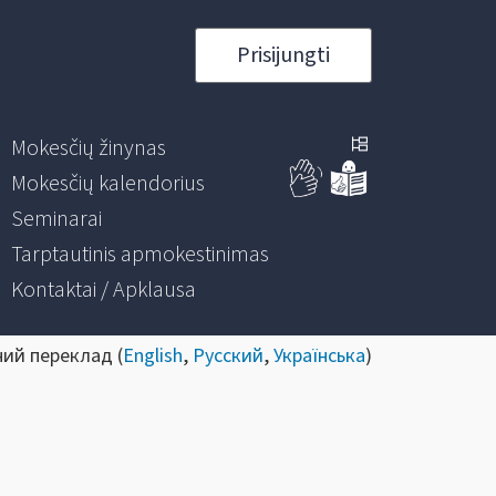
Prisijungti
Mokesčių žinynas
Mokesčių kalendorius
Seminarai
Tarptautinis apmokestinimas
Kontaktai / Apklausa
ний переклад (
English
,
Русский
,
Українська
)