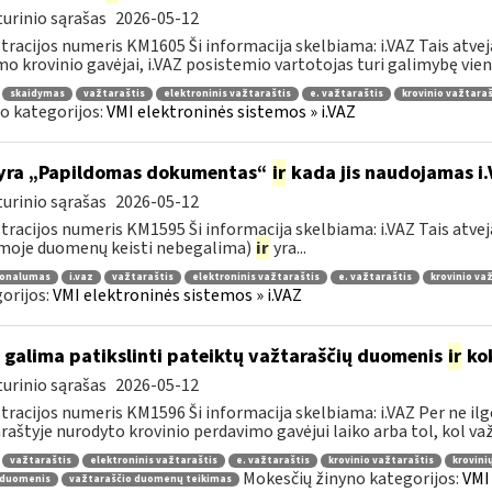
urinio sąrašas
2026-05-12
tracijos numeris KM1605 Ši informacija skelbiama: i.VAZ Tais atve
o krovinio gavėjai, i.VAZ posistemio vartotojas turi galimybę viena
skaidymas
važtaraštis
elektroninis važtaraštis
e. važtaraštis
krovinio važtaraš
o kategorijos:
VMI elektroninės sistemos » i.VAZ
yra „Papildomas dokumentas“
ir
kada jis naudojamas i
urinio sąrašas
2026-05-12
tracijos numeris KM1595 Ši informacija skelbiama: i.VAZ Tais atveja
moje duomenų keisti nebegalima)
ir
yra...
ionalumas
i.vaz
važtaraštis
elektroninis važtaraštis
e. važtaraštis
krovinio va
orijos:
VMI elektroninės sistemos » i.VAZ
 galima patikslinti pateiktų važtaraščių duomenis
ir
kok
urinio sąrašas
2026-05-12
tracijos numeris KM1596 Ši informacija skelbiama: i.VAZ Per ne ilg
raštyje nurodyto krovinio perdavimo gavėjui laiko arba tol, kol važt
važtaraštis
elektroninis važtaraštis
e. važtaraštis
krovinio važtaraštis
krovini
Mokesčių žinyno kategorijos:
VMI
 duomenis
važtaraščio duomenų teikimas