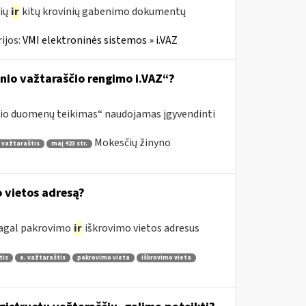
čių
ir
kitų krovinių gabenimo dokumentų
ijos:
VMI elektroninės sistemos » i.VAZ
inio važtaraščio rengimo i.VAZ“?
ščio duomenų teikimas“ naudojamas įgyvendinti
Mokesčių žinyno
 važtaraštis
maį 423 str.
o vietos adresą?
 pagal pakrovimo
ir
iškrovimo vietos adresus
tis
e. važtaraštis
pakrovimo vieta
iškrovimo vieta