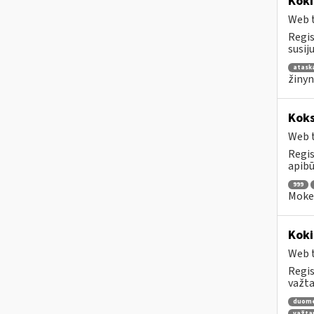
Koki
Web t
Regis
susij
atask
žinyn
Koks
Web t
Regis
apibū
999
Mokes
Koki
Web t
Regis
važta
duom
važta