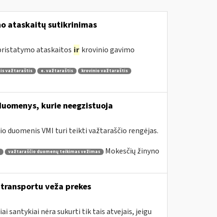
 ataskaitų sutikrinimas
 pristatymo ataskaitos
ir
krovinio gavimo
is važtaraštis
e. važtaraštis
krovinio važtaraštis
duomenys, kurie neegzistuoja
o duomenis VMI turi teikti važtaraščio rengėjas.
Mokesčių žinyno
važtaraščio duomenų teikimas vežimas
o transportu veža prekes
santykiai nėra sukurti tik tais atvejais, jeigu