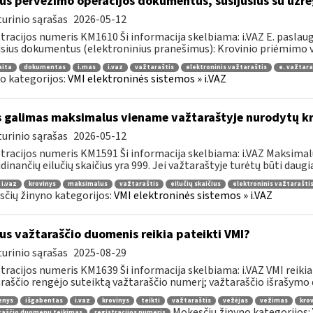
us pervežimo operacijos dokumentus, susijusius su užre
urinio sąrašas
2026-05-12
tracijos numeris KM1610 Ši informacija skelbiama: i.VAZ E. paslaugų
usius dokumentus (elektroninius pranešimus): Krovinio priėmimo ve
aita
dokumentas
i.mas
i.vaz
važtaraštis
elektroninis važtaraštis
e. važtara
o kategorijos:
VMI elektroninės sistemos » i.VAZ
 galimas maksimalus viename važtaraštyje nurodytų kro
urinio sąrašas
2026-05-12
tracijos numeris KM1591 Ši informacija skelbiama: i.VAZ Maksimalu
dinančių eilučių skaičius yra 999. Jei važtaraštyje turėtų būti daugiau
i.vaz
krovinys
maksimalus
važtaraštis
eilučių skaičius
elektroninis važtarašti
čių žinyno kategorijos:
VMI elektroninės sistemos » i.VAZ
us važtaraščio duomenis reikia pateikti VMI?
urinio sąrašas
2025-08-29
tracijos numeris KM1639 Ši informacija skelbiama: i.VAZ VMI reikia
raščio rengėjo suteiktą važtaraščio numerį; važtaraščio išrašymo da
enys
išgabentas
i.vaz
krovinys
teikti
važtaraštis
vežėjas
vežimas
krov
Mokesčių žinyno kategorijos:
raščio duomenų teikimas
registracijos numeris