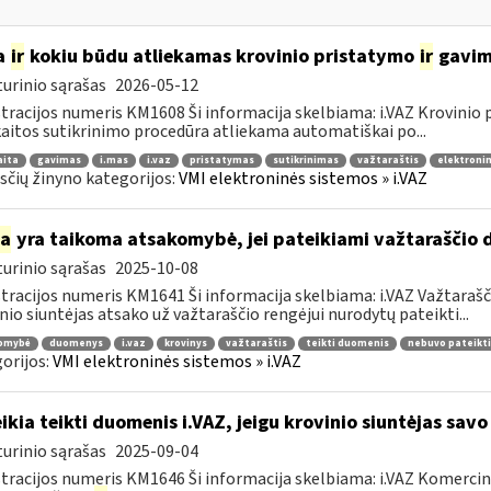
a
ir
kokiu būdu atliekamas krovinio pristatymo
ir
gavimo
urinio sąrašas
2026-05-12
tracijos numeris KM1608 Ši informacija skelbiama: i.VAZ Krovinio
aitos sutikrinimo procedūra atliekama automatiškai po...
aita
gavimas
i.mas
i.vaz
pristatymas
sutikrinimas
važtaraštis
elektronin
čių žinyno kategorijos:
VMI elektroninės sistemos » i.VAZ
ia
yra taikoma atsakomybė, jei pateikiami važtaraščio 
urinio sąrašas
2025-10-08
tracijos numeris KM1641 Ši informacija skelbiama: i.VAZ Važtarašči
nio siuntėjas atsako už važtaraščio rengėjui nurodytų pateikti...
omybė
duomenys
i.vaz
krovinys
važtaraštis
teikti duomenis
nebuvo pateikti
orijos:
VMI elektroninės sistemos » i.VAZ
ikia teikti duomenis i.VAZ, jeigu krovinio siuntėjas sav
urinio sąrašas
2025-09-04
tracijos numeris KM1646 Ši informacija skelbiama: i.VAZ Komerciniai 