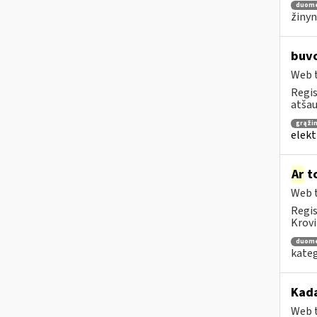
duom
žinyn
buvo
Web t
Regis
atša
grąži
elekt
Ar
to
Web t
Regis
Krovi
duom
kateg
Kada
Web t