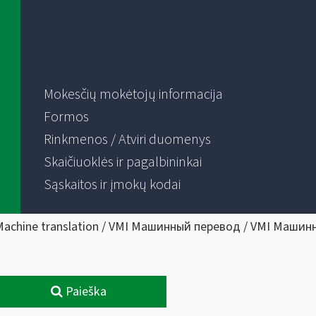
Mokesčių mokėtojų informacija
Formos
Rinkmenos / Atviri duomenys
Skaičiuoklės ir pagalbininkai
Sąskaitos ir įmokų kodai
Machine translation / VMI Машинный перевод / VMI Машин
Paieška