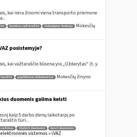
jais, kai nėra žinomi viena transporto priemone
...
Mokesčių
tis
bendras važtaraštis
išskaidymo funkcija
.VAZ posistemyje?
is, kai važtaraščio būsena yra „Uždarytas“ (t. y.
Mokesčių žinyno
žtaraštis
papildomas dokumentas
ius duomenis galima keisti
esnį kaip 5 darbo dienų laikotarpį po
araštis turi...
ų vežimas
tikslinti duomenis
keisti duomenis
 elektroninės sistemos » i.VAZ