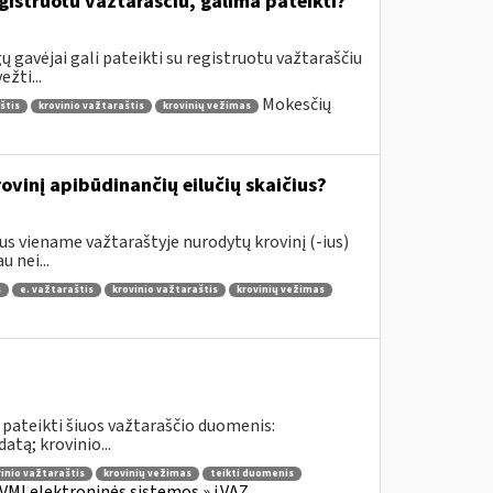
gistruotu važtaraščiu, galima pateikti?
 gavėjai gali pateikti su registruotu važtaraščiu
žti...
Mokesčių
štis
krovinio važtaraštis
krovinių vežimas
vinį apibūdinančių eilučių skaičius?
s viename važtaraštyje nurodytų krovinį (-ius)
 nei...
s
e. važtaraštis
krovinio važtaraštis
krovinių vežimas
 pateikti šiuos važtaraščio duomenis:
tą; krovinio...
inio važtaraštis
krovinių vežimas
teikti duomenis
VMI elektroninės sistemos » i.VAZ