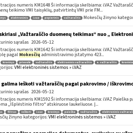
tracijos numeris KM1648 Ši informacija skelbiama: i.VAZ Važtaraš
nų teikimo VMI taisyklių, patvirtintų VMI prie FM...
Mokesčių žinyno kategor
enys
elektroninis
i.vaz
popierinis
važtaraštis
skiriasi „Važtaraščio duomenų teikimas“ nuo „ Elektron
urinio sąrašas
2026-05-12
tracijos numeris KM1642 Ši informacija skelbiama: i.VAZ Važtara
olę pagal
Mokesčių
administravimo įstatymo 423...
krovinys
prievolė
važtaraštis
elektroninis važtaraštis
e. važtaraštis
krovinio
orijos:
VMI elektroninės sistemos » i.VAZ
 galima ieškoti važtaraščių pagal pakrovimo / iškrovim
urinio sąrašas
2026-05-12
tracijos numeris KM1592 Ši informacija skelbiama: i.VAZ Paieška
ma „Išplėstinio filtro“ atskiruose laukeliuose. Į...
as
filtras
ieškoti
i.vaz
krovinys
paieška
važtaraštis
elektroninis važtaraš
čių žinyno kategorijos:
VMI elektroninės sistemos » i.VAZ