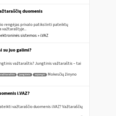
 važtaraščių duomenis
o rengėjas privalo patikslinti pateiktų
važtaraštyje...
lektroninės sistemos » i.VAZ
 su juo galimi?
gtinis važtaraštis? Jungtinis važtaraštis – tai
Mokesčių žinyno
 važtaraštis
jungtinis
sujungti
uomenis i.VAZ?
ateikti važtaraščio duomenis i.VAZ? Važtaraščių