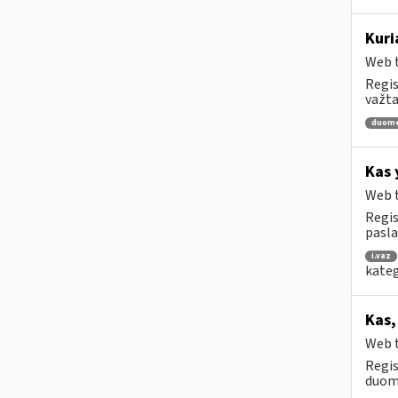
Kuri
Web t
Regis
važta
duom
Kas 
Web t
Regis
pasl
i.vaz
kateg
Kas,
Web t
Regis
duome