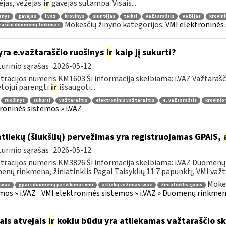
ėjas, vežėjas
ir
gavėjas sutampa. Visais...
enys
gavėjas
i.vaz
krovinys
siuntėjas
teikti
važtaraštis
vežėjas
krovin
Mokesčių žinyno kategorijos:
VMI elektroninės 
raščio duomenų teikimas
yra e.važtaraščio ruošinys
ir
kaip jį sukurti?
urinio sąrašas
2026-05-12
tracijos numeris KM1603 Ši informacija skelbiama: i.VAZ Važtarašč
tojui parengti
ir
išsaugoti...
ruošinys
sukurti
važtaraštis
elektroninis važtaraštis
e. važtaraštis
krovinio
roninės sistemos » i.VAZ
atliekų (šiukšlių) pervežimas yra registruojamas GPAIS,
urinio sąrašas
2026-05-12
tracijos numeris KM3826 Ši informacija skelbiama: i.VAZ Duomenų r
nų rinkmena, žiniatinklis Pagal Taisyklių 11.7 papunktį, VMI važta
Mokes
i.vaz
gpais duomenų pateikimas vmi
atliekų vežimas i.vaz
žiniatinklis gpais
mos » i.VAZ
VMI elektroninės sistemos » i.VAZ » Duomenų rinkmena
ais atvejais
ir
kokiu būdu yra atliekamas važtaraščio s