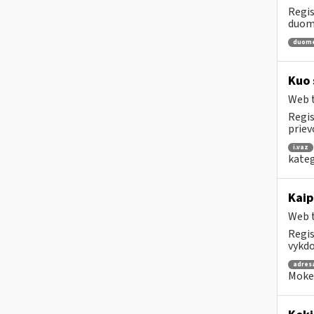
Regis
duome
duom
Kuo 
Web t
Regis
priev
i.vaz
kateg
Kaip
Web t
Regis
vykdo
adres
Mokes