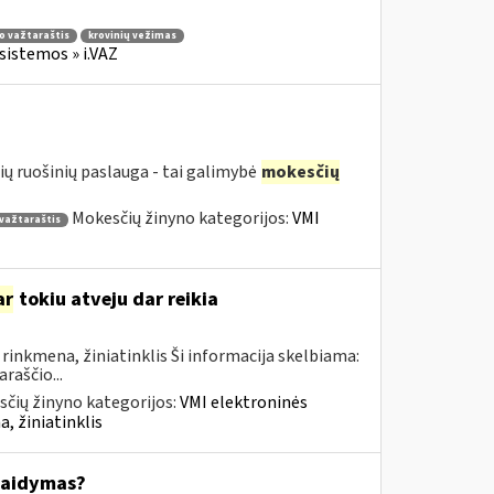
io važtaraštis
krovinių vežimas
sistemos » i.VAZ
ių ruošinių paslauga - tai galimybė
mokesčių
Mokesčių žinyno kategorijos:
VMI
 važtaraštis
ar
tokiu atveju dar reikia
inkmena, žiniatinklis Ši informacija skelbiama:
raščio...
čių žinyno kategorijos:
VMI elektroninės
, žiniatinklis
kaidymas?