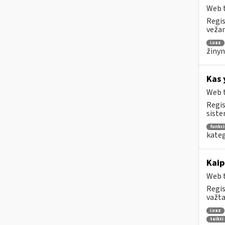
Web t
Regis
vežam
i.vaz
žinyn
Kas 
Web t
Regis
siste
funkc
kateg
Kaip
Web t
Regis
važta
i.vaz
teikti