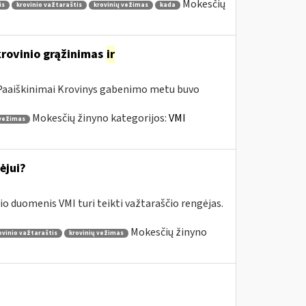
Mokesčių
is
krovinio važtaraštis
krovinių vežimas
kada
krovinio grąžinimas
ir
a Paaiškinimai Krovinys gabenimo metu buvo
Mokesčių žinyno kategorijos:
VMI
 vežimas
ėjui?
o duomenis VMI turi teikti važtaraščio rengėjas.
Mokesčių žinyno
ovinio važtaraštis
krovinių vežimas