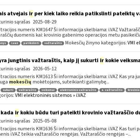
ais atvejais
ir
per kiek laiko reikia patikslinti pateiktų
urinio sąrašas
2025-08-29
tracijos numeris KM1647 Ši informacija skelbiama: i.VAZ Važtarašči
raščių duomenis kai: krovinio gabenimo operacijos metu pasikeičia 
Mokesčių žinyno kategorijos:
VMI e
enys
i.vaz
patikslinti
važtaraštis
yra jungtinis važtaraštis, kaip jį sukurti
ir
kokie veiksmai
urinio sąrašas
2026-05-12
tracijos numeris KM1613 Ši informacija skelbiama: i.VAZ Kas yra jun
auga
mokesčių
mokėtojams, suteikianti galimybę...
sukurti
važtaraštis
veiksmai
elektroninis važtaraštis
e. važtaraštis
krovinio
orijos:
VMI elektroninės sistemos » i.VAZ
 kada
ir
kokiu būdu turi pateikti krovinio važtaraščio d
urinio sąrašas
2025-05-08
tracijos numeris KM1636 Ši informacija skelbiama: i.VAZ Kas turi p
nis i.VAZ teikia važtaraščio rengėjas. Važtaraščio rengėjas –...