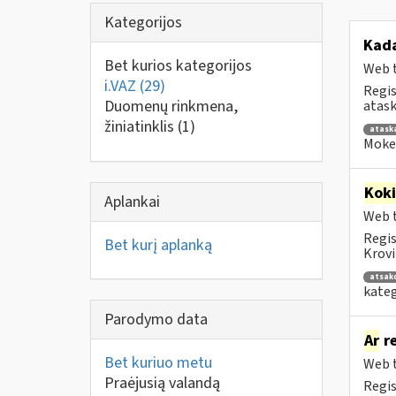
Kategorijos
Kad
Bet kurios kategorijos
Web t
i.VAZ
(29)
Regis
Duomenų rinkmena,
atask
žiniatinklis
(1)
atask
Mokes
Kok
Aplankai
Web t
Regis
Bet kurį aplanką
Krovi
atsak
kateg
Parodymo data
Ar
re
Bet kuriuo metu
Web t
Praėjusią valandą
Regis