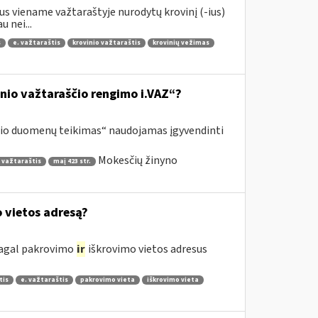
s viename važtaraštyje nurodytų krovinį (-ius)
 nei...
s
e. važtaraštis
krovinio važtaraštis
krovinių vežimas
inio važtaraščio rengimo i.VAZ“?
ščio duomenų teikimas“ naudojamas įgyvendinti
Mokesčių žinyno
 važtaraštis
maį 423 str.
o vietos adresą?
 pagal pakrovimo
ir
iškrovimo vietos adresus
tis
e. važtaraštis
pakrovimo vieta
iškrovimo vieta