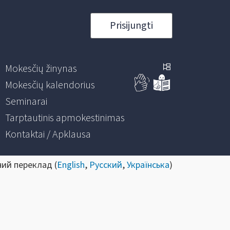
Prisijungti
Mokesčių žinynas
Mokesčių kalendorius
Seminarai
Tarptautinis apmokestinimas
Kontaktai / Apklausa
ний переклад (
English
,
Русский
,
Українська
)