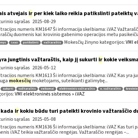
ais atvejais
ir
per kiek laiko reikia patikslinti pateiktų
urinio sąrašas
2025-08-29
tracijos numeris KM1647 Ši informacija skelbiama: i.VAZ Važtarašči
raščių duomenis kai: krovinio gabenimo operacijos metu pasikeičia 
Mokesčių žinyno kategorijos:
VMI e
enys
i.vaz
patikslinti
važtaraštis
yra jungtinis važtaraštis, kaip jį sukurti
ir
kokie veiksmai
urinio sąrašas
2026-05-12
tracijos numeris KM1613 Ši informacija skelbiama: i.VAZ Kas yra jun
auga
mokesčių
mokėtojams, suteikianti galimybę...
sukurti
važtaraštis
veiksmai
elektroninis važtaraštis
e. važtaraštis
krovinio
orijos:
VMI elektroninės sistemos » i.VAZ
 kada
ir
kokiu būdu turi pateikti krovinio važtaraščio d
urinio sąrašas
2025-05-08
tracijos numeris KM1636 Ši informacija skelbiama: i.VAZ Kas turi p
nis i.VAZ teikia važtaraščio rengėjas. Važtaraščio rengėjas –...