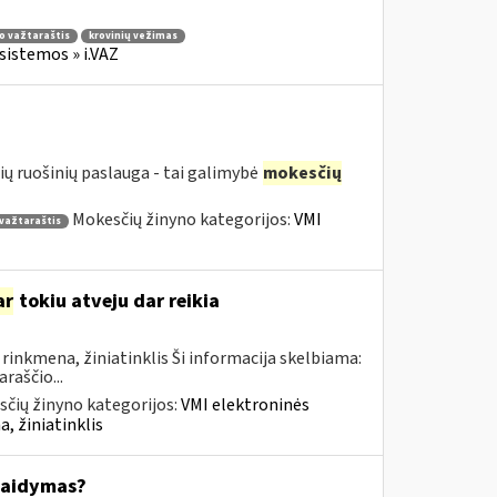
io važtaraštis
krovinių vežimas
sistemos » i.VAZ
ių ruošinių paslauga - tai galimybė
mokesčių
Mokesčių žinyno kategorijos:
VMI
 važtaraštis
ar
tokiu atveju dar reikia
inkmena, žiniatinklis Ši informacija skelbiama:
raščio...
čių žinyno kategorijos:
VMI elektroninės
, žiniatinklis
kaidymas?