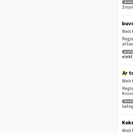
duom
žinyn
buvo
Web t
Regis
atša
grąži
elekt
Ar
to
Web t
Regis
Krovi
duom
kateg
Koks
Web t