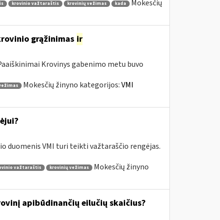
Mokesčių
is
krovinio važtaraštis
krovinių vežimas
kada
krovinio grąžinimas
ir
a Paaiškinimai Krovinys gabenimo metu buvo
Mokesčių žinyno kategorijos:
VMI
 vežimas
ėjui?
o duomenis VMI turi teikti važtaraščio rengėjas.
Mokesčių žinyno
ovinio važtaraštis
krovinių vežimas
vinį apibūdinančių eilučių skaičius?