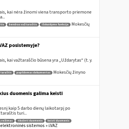
jais, kai nėra žinomi viena transporto priemone
...
Mokesčių
tis
bendras važtaraštis
išskaidymo funkcija
.VAZ posistemyje?
is, kai važtaraščio būsena yra „Uždarytas“ (t. y.
Mokesčių žinyno
žtaraštis
papildomas dokumentas
ius duomenis galima keisti
esnį kaip 5 darbo dienų laikotarpį po
araštis turi...
ų vežimas
tikslinti duomenis
keisti duomenis
 elektroninės sistemos » i.VAZ