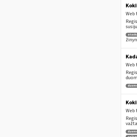
Koki
Web t
Regis
susij
atask
žinyn
Kada
Web t
Regis
duome
duom
Koki
Web t
Regis
važta
duom
važta