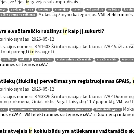
ėjas, vežėjas
ir
gavėjas sutampa. Visais...
enys
gavėjas
i.vaz
krovinys
siuntėjas
teikti
važtaraštis
vežėjas
krovin
Mokesčių žinyno kategorijos:
VMI elektroninės 
raščio duomenų teikimas
yra e.važtaraščio ruošinys
ir
kaip jį sukurti?
urinio sąrašas
2026-05-12
tracijos numeris KM1603 Ši informacija skelbiama: i.VAZ Važtarašč
tojui parengti
ir
išsaugoti...
ruošinys
sukurti
važtaraštis
elektroninis važtaraštis
e. važtaraštis
krovinio
roninės sistemos » i.VAZ
atliekų (šiukšlių) pervežimas yra registruojamas GPAIS,
urinio sąrašas
2026-05-12
tracijos numeris KM3826 Ši informacija skelbiama: i.VAZ Duomenų r
nų rinkmena, žiniatinklis Pagal Taisyklių 11.7 papunktį, VMI važta
Mokes
i.vaz
gpais duomenų pateikimas vmi
atliekų vežimas i.vaz
žiniatinklis gpais
mos » i.VAZ
VMI elektroninės sistemos » i.VAZ » Duomenų rinkmena
ais atvejais
ir
kokiu būdu yra atliekamas važtaraščio s