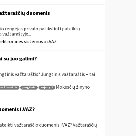
 važtaraščių duomenis
o rengėjas privalo patikslinti pateiktų
važtaraštyje...
lektroninės sistemos » i.VAZ
 su juo galimi?
gtinis važtaraštis? Jungtinis važtaraštis – tai
Mokesčių žinyno
 važtaraštis
jungtinis
sujungti
uomenis i.VAZ?
ateikti važtaraščio duomenis i.VAZ? Važtaraščių