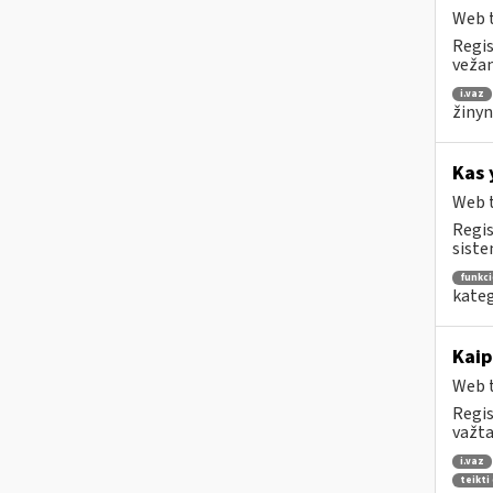
Web t
Regis
vežam
i.vaz
žinyn
Kas 
Web t
Regis
siste
funkc
kateg
Kaip
Web t
Regis
važta
i.vaz
teikti