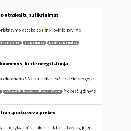
 ataskaitų sutikrinimas
 pristatymo ataskaitos
ir
krovinio gavimo
is važtaraštis
e. važtaraštis
krovinio važtaraštis
duomenys, kurie neegzistuoja
o duomenis VMI turi teikti važtaraščio rengėjas.
Mokesčių žinyno
važtaraščio duomenų teikimas vežimas
o transportu veža prekes
santykiai nėra sukurti tik tais atvejais, jeigu