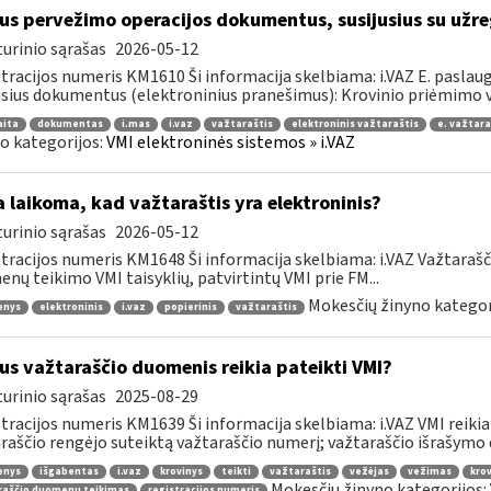
us pervežimo operacijos dokumentus, susijusius su užre
urinio sąrašas
2026-05-12
tracijos numeris KM1610 Ši informacija skelbiama: i.VAZ E. paslaugų
usius dokumentus (elektroninius pranešimus): Krovinio priėmimo ve
aita
dokumentas
i.mas
i.vaz
važtaraštis
elektroninis važtaraštis
e. važtara
o kategorijos:
VMI elektroninės sistemos » i.VAZ
 laikoma, kad važtaraštis yra elektroninis?
urinio sąrašas
2026-05-12
tracijos numeris KM1648 Ši informacija skelbiama: i.VAZ Važtaraš
nų teikimo VMI taisyklių, patvirtintų VMI prie FM...
Mokesčių žinyno kategor
enys
elektroninis
i.vaz
popierinis
važtaraštis
us važtaraščio duomenis reikia pateikti VMI?
urinio sąrašas
2025-08-29
tracijos numeris KM1639 Ši informacija skelbiama: i.VAZ VMI reikia
raščio rengėjo suteiktą važtaraščio numerį; važtaraščio išrašymo da
enys
išgabentas
i.vaz
krovinys
teikti
važtaraštis
vežėjas
vežimas
krov
Mokesčių žinyno kategorijos:
raščio duomenų teikimas
registracijos numeris