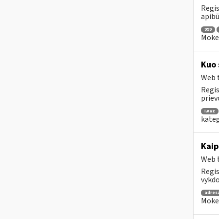
Regis
apibū
999
Mokes
Kuo 
Web t
Regis
priev
i.vaz
kateg
Kaip
Web t
Regis
vykdo
adres
Mokes