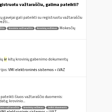
gistruotu važtaraščiu, galima pateikti?
 gavėjai gali pateikti su registruotu važtaraščiu
žti...
Mokesčių
štis
krovinio važtaraštis
krovinių vežimas
čių
ir
kitų krovinių gabenimo dokumentų
ijos:
VMI elektroninės sistemos » i.VAZ
 pateikti šiuos važtaraščio duomenis:
tą; krovinio...
inio važtaraštis
krovinių vežimas
teikti duomenis
VMI elektroninės sistemos » i.VAZ