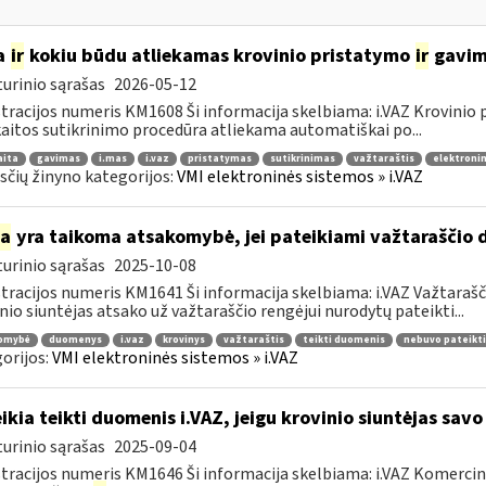
a
ir
kokiu būdu atliekamas krovinio pristatymo
ir
gavimo
urinio sąrašas
2026-05-12
tracijos numeris KM1608 Ši informacija skelbiama: i.VAZ Krovinio
aitos sutikrinimo procedūra atliekama automatiškai po...
aita
gavimas
i.mas
i.vaz
pristatymas
sutikrinimas
važtaraštis
elektronin
čių žinyno kategorijos:
VMI elektroninės sistemos » i.VAZ
ia
yra taikoma atsakomybė, jei pateikiami važtaraščio 
urinio sąrašas
2025-10-08
tracijos numeris KM1641 Ši informacija skelbiama: i.VAZ Važtarašči
nio siuntėjas atsako už važtaraščio rengėjui nurodytų pateikti...
omybė
duomenys
i.vaz
krovinys
važtaraštis
teikti duomenis
nebuvo pateikti
orijos:
VMI elektroninės sistemos » i.VAZ
ikia teikti duomenis i.VAZ, jeigu krovinio siuntėjas sav
urinio sąrašas
2025-09-04
tracijos numeris KM1646 Ši informacija skelbiama: i.VAZ Komerciniai 