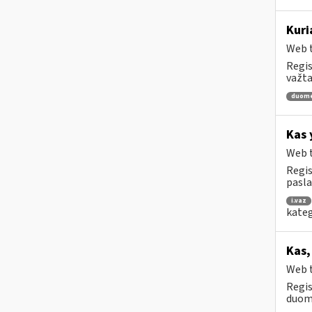
Kuri
Web t
Regis
važta
duom
Kas 
Web t
Regis
pasl
i.vaz
kateg
Kas,
Web t
Regis
duome