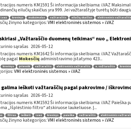
tracijos numeris KM1591 Ši informacija skelbiama: i.VAZ Maksimalu
dinančių eilučių skaičius yra 999. Jei važtaraštyje turėtų būti daugiau
i.vaz
krovinys
maksimalus
važtaraštis
eilučių skaičius
elektroninis važtarašti
čių žinyno kategorijos:
VMI elektroninės sistemos » i.VAZ
skiriasi „Važtaraščio duomenų teikimas“ nuo „ Elektron
urinio sąrašas
2026-05-12
tracijos numeris KM1642 Ši informacija skelbiama: i.VAZ Važtara
olę pagal
Mokesčių
administravimo įstatymo 423...
krovinys
prievolė
važtaraštis
elektroninis važtaraštis
e. važtaraštis
krovinio
orijos:
VMI elektroninės sistemos » i.VAZ
 galima ieškoti važtaraščių pagal pakrovimo / iškrovim
urinio sąrašas
2026-05-12
tracijos numeris KM1592 Ši informacija skelbiama: i.VAZ Paieška
ma „Išplėstinio filtro“ atskiruose laukeliuose. Į...
as
filtras
ieškoti
i.vaz
krovinys
paieška
važtaraštis
elektroninis važtaraš
čių žinyno kategorijos:
VMI elektroninės sistemos » i.VAZ