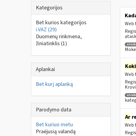
Kategorijos
Kad
Bet kurios kategorijos
Web t
i.VAZ
(29)
Regis
Duomenų rinkmena,
atask
žiniatinklis
(1)
atask
Mokes
Kok
Aplankai
Web t
Regis
Bet kurį aplanką
Krovi
atsak
kateg
Parodymo data
Ar
re
Bet kuriuo metu
Web t
Praėjusią valandą
Regis