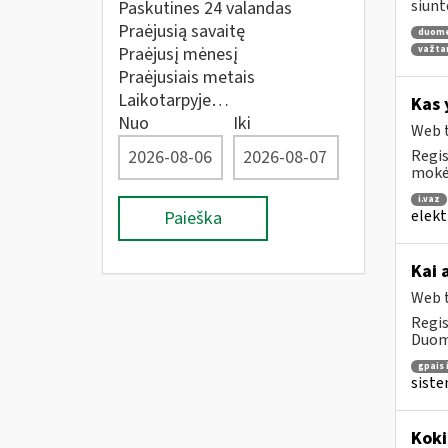
siunt
Paskutines 24 valandas
Praėjusią savaitę
duom
Praėjusį mėnesį
važta
Praėjusiais metais
Laikotarpyje…
Kas 
Nuo
Iki
Web t
Regis
mokė
i.vaz
elekt
Paieška
Kai 
Web t
Regis
Duome
gpais 
siste
Koki