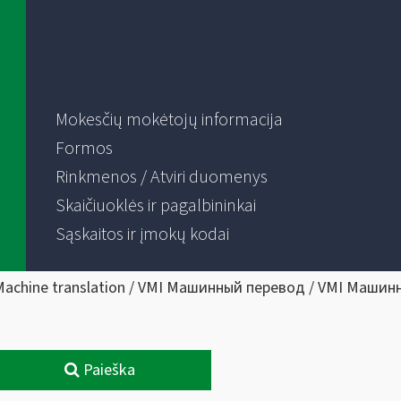
Mokesčių mokėtojų informacija
Formos
Rinkmenos / Atviri duomenys
Skaičiuoklės ir pagalbininkai
Sąskaitos ir įmokų kodai
Machine translation / VMI Машинный перевод / VMI Машин
Paieška