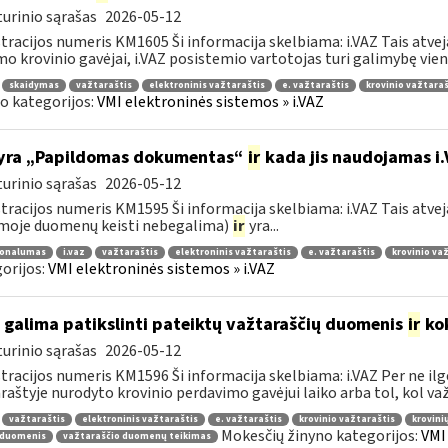
urinio sąrašas
2026-05-12
tracijos numeris KM1605 Ši informacija skelbiama: i.VAZ Tais atve
o krovinio gavėjai, i.VAZ posistemio vartotojas turi galimybę viena
skaidymas
važtaraštis
elektroninis važtaraštis
e. važtaraštis
krovinio važtaraš
o kategorijos:
VMI elektroninės sistemos » i.VAZ
yra „Papildomas dokumentas“
ir
kada jis naudojamas i
urinio sąrašas
2026-05-12
tracijos numeris KM1595 Ši informacija skelbiama: i.VAZ Tais atveja
moje duomenų keisti nebegalima)
ir
yra...
ionalumas
i.vaz
važtaraštis
elektroninis važtaraštis
e. važtaraštis
krovinio va
orijos:
VMI elektroninės sistemos » i.VAZ
 galima patikslinti pateiktų važtaraščių duomenis
ir
kok
urinio sąrašas
2026-05-12
tracijos numeris KM1596 Ši informacija skelbiama: i.VAZ Per ne ilg
raštyje nurodyto krovinio perdavimo gavėjui laiko arba tol, kol važt
važtaraštis
elektroninis važtaraštis
e. važtaraštis
krovinio važtaraštis
krovini
Mokesčių žinyno kategorijos:
VMI
 duomenis
važtaraščio duomenų teikimas