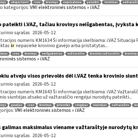
enys
eksportuoti
i.vaz
krovinys
neprivaloma
pateikti
terminas
važtarašt
o kategorijos:
VMI elektroninės sistemos » i.VAZ
 pateikti i.VAZ, tačiau krovinys neišgabentas, įvyksta 
urinio sąrašas
2026-05-12
tracijos numeris KM1634 Ši informacija skelbiama: i.VAZ Situacij
uktas
ir
nepasiekė krovinio gavėjo arba pristatytas...
nimas
i.vaz
krovinys
neišgabentas
važtaraštis
krovinio važtaraštis
krovinių
roninės sistemos » i.VAZ
kiu atveju visos prievolės dėl i.VAZ tenka krovinio siunt
urinio sąrašas
2026-05-12
tracijos numeris KM1643 Ši informacija skelbiama: i.VAZ Važtarašči
nio siuntėjas atsako už važtaraščio rengėjui nurodytų pateikti...
enys
gavėjas
i.vaz
krovinys
prievolės
rengėjas
siuntėjas
važtaraštis
kr
orijos:
VMI elektroninės sistemos » i.VAZ
 galimas maksimalus viename važtaraštyje nurodytų kro
urinio sąrašas
2026-05-12