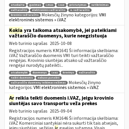
ataskaita
gavimas
i.mas
i.vaz
pristatymas
sutikrinimas
važtaraštis
elektroninis važtaraštis
e. važtaraštis
Mokesčių žinyno kategorijos:
VMI
krovinio važtaraštis
elektroninės sistemos » i.VAZ
Kokia
yra taikoma atsakomybė, jei pateikiami
važtaraščio duomenys, kurie neegzistuoja
Web turinio sąrašas
2025-10-08
Registracijos numeris KM1641 Ši informacija skelbiama:
i.VAZ Važtaraščio duomenis VMI turi teikti važtaraščio
rengėjas. Krovinio siuntėjas atsako už važtaraščio
rengėjui nurodytų pateikti...
atsakomybė
duomenys
i.vaz
krovinys
važtaraštis
teikti duomenis
nebuvo pateikti
Mokesčių žinyno
važtaraščio duomenų teikimas vežimas
kategorijos:
VMI elektroninės sistemos » i.VAZ
Ar
reikia teikti duomenis i.VAZ, jeigu krovinio
siuntėjas savo transportu veža prekes
Web turinio sąrašas
2025-09-04
Registracijos numeris KM1646 Ši informacija skelbiama:
i.VAZ Komerciniai santykiai nėra sukurti tik tais atvejais,
jeigu siuntėjas, vežėjas
ir
gavėjas sutampa. Visais...