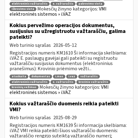
elektroninis važtaraštis
e. važtaraštis
pakrovimo vieta
Mokesčių žinyno kategorijos:
VMI
iškrovimo vieta
elektroninės sistemos » i.VAZ
Kokius pervežimo operacijos dokumentus,
susijusius su užregistruotu važtaraščiu, galima
pateikti?
Web turinio sąrašas
2026-05-12
Registracijos numeris KM1610 Ši informacija skelbiama:
i.VAZ E. paslaugų gavėjai gali pateikti su registruotu
važtaraščiu susijusius dokumentus (elektroninius
pranešimus): Krovinio priėmimo vežti...
ataskaita
dokumentas
i.mas
i.vaz
važtaraštis
elektroninis važtaraštis
e. važtaraštis
krovinio važtaraštis
Mokesčių žinyno kategorijos:
VMI
krovinių vežimas
elektroninės sistemos » i.VAZ
Kokius važtaraščio duomenis reikia pateikti
VMI?
Web turinio sąrašas
2025-08-29
Registracijos numeris KM1639 Ši informacija skelbiama:
i.VAZ VMI reikia pateikti šiuos važtaraščio duomenis:
važtaraščio rengėjo suteiktą važtaraščio numerį;