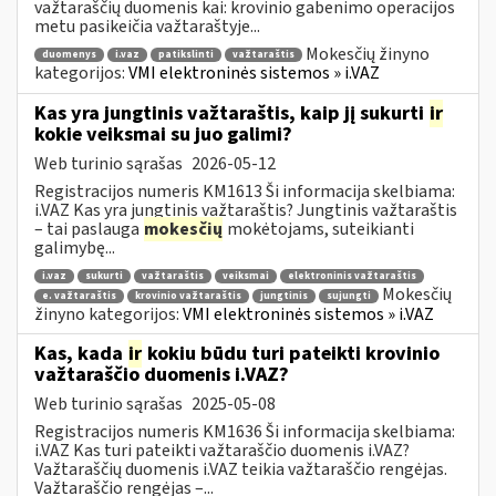
važtaraščių duomenis kai: krovinio gabenimo operacijos
metu pasikeičia važtaraštyje...
Mokesčių žinyno
duomenys
i.vaz
patikslinti
važtaraštis
kategorijos:
VMI elektroninės sistemos » i.VAZ
Kas yra jungtinis važtaraštis, kaip jį sukurti
ir
kokie veiksmai su juo galimi?
Web turinio sąrašas
2026-05-12
Registracijos numeris KM1613 Ši informacija skelbiama:
i.VAZ Kas yra jungtinis važtaraštis? Jungtinis važtaraštis
– tai paslauga
mokesčių
mokėtojams, suteikianti
galimybę...
i.vaz
sukurti
važtaraštis
veiksmai
elektroninis važtaraštis
Mokesčių
e. važtaraštis
krovinio važtaraštis
jungtinis
sujungti
žinyno kategorijos:
VMI elektroninės sistemos » i.VAZ
Kas, kada
ir
kokiu būdu turi pateikti krovinio
važtaraščio duomenis i.VAZ?
Web turinio sąrašas
2025-05-08
Registracijos numeris KM1636 Ši informacija skelbiama:
i.VAZ Kas turi pateikti važtaraščio duomenis i.VAZ?
Važtaraščių duomenis i.VAZ teikia važtaraščio rengėjas.
Važtaraščio rengėjas –...