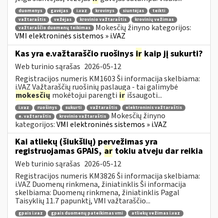
duomenys
gavėjas
i.vaz
krovinys
siuntėjas
teikti
važtaraštis
vežėjas
krovinio važtaraštis
krovinių vežimas
Mokesčių žinyno kategorijos:
važtaraščio duomenų teikimas
VMI elektroninės sistemos » i.VAZ
Kas yra e.važtaraščio ruošinys
ir
kaip jį sukurti?
Web turinio sąrašas
2026-05-12
Registracijos numeris KM1603 Ši informacija skelbiama:
i.VAZ Važtaraščių ruošinių paslauga - tai galimybė
mokesčių
mokėtojui parengti
ir
išsaugoti...
i.vaz
ruošinys
sukurti
važtaraštis
elektroninis važtaraštis
Mokesčių žinyno
e. važtaraštis
krovinio važtaraštis
kategorijos:
VMI elektroninės sistemos » i.VAZ
Kai atliekų (šiukšlių) pervežimas yra
registruojamas GPAIS,
ar
tokiu atveju dar reikia
Web turinio sąrašas
2026-05-12
Registracijos numeris KM3826 Ši informacija skelbiama:
i.VAZ Duomenų rinkmena, žiniatinklis Ši informacija
skelbiama: Duomenų rinkmena, žiniatinklis Pagal
Taisyklių 11.7 papunktį, VMI važtaraščio...
gpais i.vaz
gpais duomenų pateikimas vmi
atliekų vežimas i.vaz