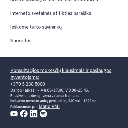
Interneto svetainės atitikties paraiška
Ieškome turto savininkų
Nuorodos
Konsultacijos mokesčių klausimais ir paslaugos
gyventojams:
+370 5 260 5060
Darbo laikas: I-IV 8.00-17.00, V 8.00-15.45.
Prieššventinę dieną - viena valanda trumpiau.
Kiekvieno mėnesio antrą penktadienį 8.00 val. - 12.00 val.
Mano VMI
Paklausimas per