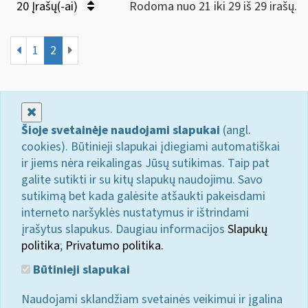
20 Įrašų(-ai)
Rodoma nuo 21 iki 29 iš 29 irašų.
1
2
Uždaryti
Šioje svetainėje naudojami slapukai
(angl.
cookies). Būtinieji slapukai įdiegiami automatiškai
ir jiems nėra reikalingas Jūsų sutikimas. Taip pat
galite sutikti ir su kitų slapukų naudojimu. Savo
sutikimą bet kada galėsite atšaukti pakeisdami
interneto naršyklės nustatymus ir ištrindami
įrašytus slapukus. Daugiau informacijos
Slapukų
politika
;
Privatumo politika.
Būtinieji slapukai
Naudojami sklandžiam svetainės veikimui ir įgalina