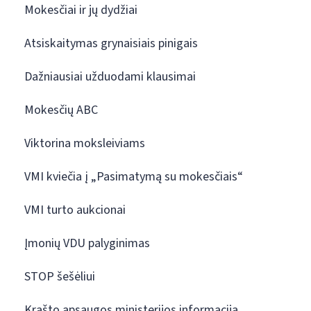
Mokesčiai ir jų dydžiai
Atsiskaitymas grynaisiais pinigais
Dažniausiai užduodami klausimai
Mokesčių ABC
Viktorina moksleiviams
VMI kviečia į „Pasimatymą su mokesčiais“
VMI turto aukcionai
Įmonių VDU palyginimas
STOP šešėliui
Krašto apsaugos ministerijos informacija