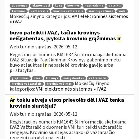
duomenys
eksportuoti
i.vaz
krovinys
neprivaloma
pateikti
terminas
važtaraštis
krovinio važtaraštis
krovinių vežimas
kada
Mokesčių žinyno kategorijos:
VMI elektroninės sistemos
» i.VAZ
buvo pateikti i.VAZ, tačiau krovinys
neišgabentas, įvyksta krovinio grąžinimas
ir
Web turinio sąrašas
2026-05-12
Registracijos numeris KM1634 Ši informacija skelbiama:
i.VAZ Situacija Paaiškinimai Krovinys gabenimo metu
buvo atšauktas
ir
nepasiekė krovinio gavėjo arba
pristatytas...
grąžinimas
i.vaz
krovinys
neišgabentas
važtaraštis
Mokesčių žinyno
krovinio važtaraštis
krovinių vežimas
kategorijos:
VMI elektroninės sistemos » i.VAZ
Ar
tokiu atveju visos prievolės dėl i.VAZ tenka
krovinio siuntėjui?
Web turinio sąrašas
2026-05-12
Registracijos numeris KM1643 Ši informacija skelbiama:
i.VAZ Važtaraščio duomenis VMI turi teikti važtaraščio
rengėjas. Krovinio siuntėjas atsako už važtaraščio
rengėjui nurodytų pateikti...