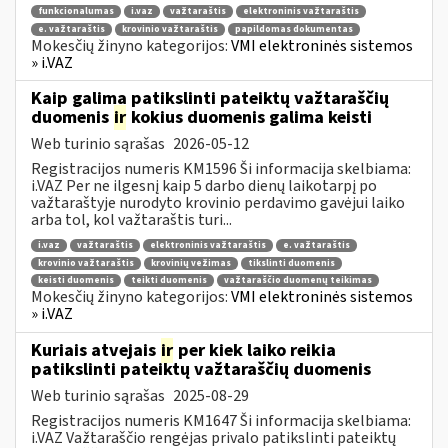
funkcionalumas
i.vaz
važtaraštis
elektroninis važtaraštis
e. važtaraštis
krovinio važtaraštis
papildomas dokumentas
Mokesčių žinyno kategorijos:
VMI elektroninės sistemos
» i.VAZ
Kaip galima patikslinti pateiktų važtaraščių
duomenis
ir
kokius duomenis galima keisti
Web turinio sąrašas
2026-05-12
Registracijos numeris KM1596 Ši informacija skelbiama:
i.VAZ Per ne ilgesnį kaip 5 darbo dienų laikotarpį po
važtaraštyje nurodyto krovinio perdavimo gavėjui laiko
arba tol, kol važtaraštis turi...
i.vaz
važtaraštis
elektroninis važtaraštis
e. važtaraštis
krovinio važtaraštis
krovinių vežimas
tikslinti duomenis
keisti duomenis
teikti duomenis
važtaraščio duomenų teikimas
Mokesčių žinyno kategorijos:
VMI elektroninės sistemos
» i.VAZ
Kuriais atvejais
ir
per kiek laiko reikia
patikslinti pateiktų važtaraščių duomenis
Web turinio sąrašas
2025-08-29
Registracijos numeris KM1647 Ši informacija skelbiama:
i.VAZ Važtaraščio rengėjas privalo patikslinti pateiktų