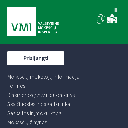
Prisijungti
Mokesčių mokėtojų informacija
Formos
Rinkmenos / Atviri duomenys
Skaičiuoklės ir pagalbininkai
Sąskaitos ir įmokų kodai
Mokesčių žinynas