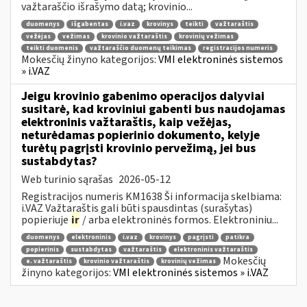
važtaraščio išrašymo datą; krovinio...
duomenys
išgabentas
i.vaz
krovinys
teikti
važtaraštis
vežėjas
vežimas
krovinio važtaraštis
krovinių vežimas
teikti duomenis
važtaraščio duomenų teikimas
registracijos numeris
Mokesčių žinyno kategorijos:
VMI elektroninės sistemos
» i.VAZ
Jeigu krovinio gabenimo operacijos dalyviai
susitarė, kad kroviniui gabenti bus naudojamas
elektroninis važtaraštis, kaip vežėjas,
neturėdamas popierinio dokumento, kelyje
turėtų pagrįsti krovinio pervežimą, jei bus
sustabdytas?
Web turinio sąrašas
2026-05-12
Registracijos numeris KM1638 Ši informacija skelbiama:
i.VAZ Važtaraštis gali būti spausdintas (surašytas)
popieriuje
ir
/ arba elektroninės formos. Elektroniniu...
duomenys
elektroninis
i.vaz
krovinys
pagrįsti
patikra
popierinis
sustabdytas
važtaraštis
elektroninis važtaraštis
Mokesčių
e. važtaraštis
krovinio važtaraštis
krovinių vežimas
žinyno kategorijos:
VMI elektroninės sistemos » i.VAZ