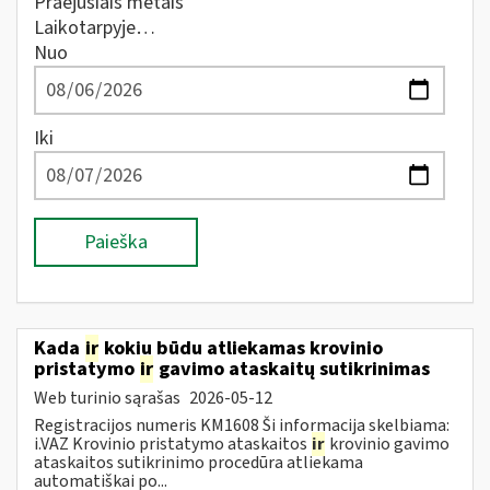
Praėjusiais metais
Laikotarpyje…
Nuo
Iki
Paieška
Kada
ir
kokiu būdu atliekamas krovinio
pristatymo
ir
gavimo ataskaitų sutikrinimas
Web turinio sąrašas
2026-05-12
Registracijos numeris KM1608 Ši informacija skelbiama:
i.VAZ Krovinio pristatymo ataskaitos
ir
krovinio gavimo
ataskaitos sutikrinimo procedūra atliekama
automatiškai po...