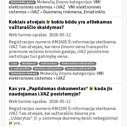
Mokesčių žinyno kategorijos:
VMI
žiniatinklis gpais
elektroninės sistemos » i.VAZ
VMI elektroninės
sistemos » i.VAZ » Duomenų rinkmena, žiniatinklis
Kokiais atvejais
ir
kokiu būdu yra atliekamas
važtaraščio skaidymas?
Web turinio sąrašas
2026-05-12
Registracijos numeris KM1605 Ši informacija skelbiama:
i.VAZ Tais atvejais, kai nėra žinomi viena transporto
priemone vežamo krovinio gavėjai, i.VAZ posistemio
vartotojas turi galimybę viena...
i.vaz
skaidymas
važtaraštis
elektroninis važtaraštis
e. važtaraštis
krovinio važtaraštis
bendras važtaraštis
Mokesčių žinyno kategorijos:
VMI
išskaidymo funkcija
elektroninės sistemos » i.VAZ
Kas yra „Papildomas dokumentas“
ir
kada jis
naudojamas i.VAZ posistemyje?
Web turinio sąrašas
2026-05-12
Registracijos numeris KM1595 Ši informacija skelbiama:
i.VAZ Tais atvejais, kai važtaraščio būsena yra
„Uždarytas“ (t. y. sistemoje duomenų keisti nebegalima)
ir
yra...