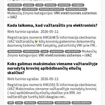
duomenys
gavėjas
i.vaz
krovinys
prievolės
rengėjas
siuntėjas
važtaraštis
krovinio važtaraštis
krovinių vežimas
Mokesčių žinyno kategorijos:
VMI elektroninės sistemos
» i.VAZ
Kada laikoma, kad važtaraštis yra elektroninis?
Web turinio sąrašas
2026-05-12
Registracijos numeris KM1648 Ši informacija skelbiama:
i.VAZ Važtaraščių
ir
kitų krovinių gabenimo dokumentų
duomenų teikimo VMI taisyklių, patvirtintų VMI prie FM...
Mokesčių
duomenys
elektroninis
i.vaz
popierinis
važtaraštis
žinyno kategorijos:
VMI elektroninės sistemos » i.VAZ
Koks galimas maksimalus viename važtaraštyje
nurodytų krovinį apibūdinančių eilučių
skaičius?
Web turinio sąrašas
2026-05-12
Registracijos numeris KM1591 Ši informacija skelbiama:
i.VAZ Maksimalus viename važtaraštyje nurodytų krovinį
(-ius) apibūdinančių eilučių skaičius yra 999. Jei
važtaraštyje turėtų būti daugiau nei...
999
i.vaz
krovinys
maksimalus
važtaraštis
eilučių skaičius