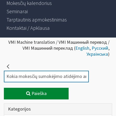
Mokesčių kalendorius
Seminarai
Tarptautinis apmokestinimas
Kontaktai / Apklausa
VMI Machine translation / VMI Машинный перевод /
VMI Машинний переклад (
English
,
Русский
,
Українська
)
Paieška
Kategorijos