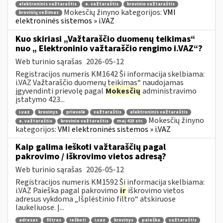
elektroninis važtaraštis
e. važtaraštis
krovinio važtaraštis
Mokesčių žinyno kategorijos:
VMI
krovinių vežimas
elektroninės sistemos » i.VAZ
Kuo skiriasi „Važtaraščio duomenų teikimas“
nuo „ Elektroninio važtaraščio rengimo i.VAZ“?
Web turinio sąrašas
2026-05-12
Registracijos numeris KM1642 Ši informacija skelbiama:
i.VAZ Važtaraščio duomenų teikimas“ naudojamas
įgyvendinti prievolę pagal
Mokesčių
administravimo
įstatymo 423...
i.vaz
krovinys
prievolė
važtaraštis
elektroninis važtaraštis
Mokesčių žinyno
e. važtaraštis
krovinio važtaraštis
maį 423 str.
kategorijos:
VMI elektroninės sistemos » i.VAZ
Kaip galima ieškoti važtaraščių pagal
pakrovimo / iškrovimo vietos adresą?
Web turinio sąrašas
2026-05-12
Registracijos numeris KM1592 Ši informacija skelbiama:
i.VAZ Paieška pagal pakrovimo
ir
iškrovimo vietos
adresus vykdoma „Išplėstinio filtro“ atskiruose
laukeliuose. Į...
adresas
filtras
ieškoti
i.vaz
krovinys
paieška
važtaraštis