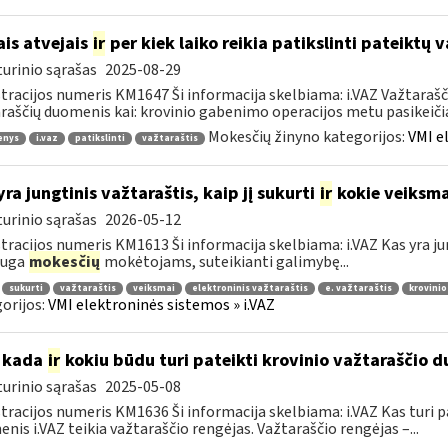
ais atvejais
ir
per kiek laiko reikia patikslinti pateiktų
urinio sąrašas
2025-08-29
tracijos numeris KM1647 Ši informacija skelbiama: i.VAZ Važtarašči
raščių duomenis kai: krovinio gabenimo operacijos metu pasikeičia 
Mokesčių žinyno kategorijos:
VMI e
enys
i.vaz
patikslinti
važtaraštis
yra jungtinis važtaraštis, kaip jį sukurti
ir
kokie veiksmai
urinio sąrašas
2026-05-12
tracijos numeris KM1613 Ši informacija skelbiama: i.VAZ Kas yra jun
auga
mokesčių
mokėtojams, suteikianti galimybę...
sukurti
važtaraštis
veiksmai
elektroninis važtaraštis
e. važtaraštis
krovinio
orijos:
VMI elektroninės sistemos » i.VAZ
 kada
ir
kokiu būdu turi pateikti krovinio važtaraščio d
urinio sąrašas
2025-05-08
tracijos numeris KM1636 Ši informacija skelbiama: i.VAZ Kas turi p
nis i.VAZ teikia važtaraščio rengėjas. Važtaraščio rengėjas –...