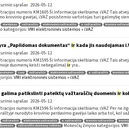
urinio sąrašas
2026-05-12
tracijos numeris KM1605 Ši informacija skelbiama: i.VAZ Tais atve
o krovinio gavėjai, i.VAZ posistemio vartotojas turi galimybę viena
skaidymas
važtaraštis
elektroninis važtaraštis
e. važtaraštis
krovinio važtaraš
o kategorijos:
VMI elektroninės sistemos » i.VAZ
yra „Papildomas dokumentas“
ir
kada jis naudojamas i
urinio sąrašas
2026-05-12
tracijos numeris KM1595 Ši informacija skelbiama: i.VAZ Tais atveja
moje duomenų keisti nebegalima)
ir
yra...
ionalumas
i.vaz
važtaraštis
elektroninis važtaraštis
e. važtaraštis
krovinio va
orijos:
VMI elektroninės sistemos » i.VAZ
 galima patikslinti pateiktų važtaraščių duomenis
ir
kok
urinio sąrašas
2026-05-12
tracijos numeris KM1596 Ši informacija skelbiama: i.VAZ Per ne ilg
raštyje nurodyto krovinio perdavimo gavėjui laiko arba tol, kol važt
važtaraštis
elektroninis važtaraštis
e. važtaraštis
krovinio važtaraštis
krovini
Mokesčių žinyno kategorijos:
VMI
 duomenis
važtaraščio duomenų teikimas