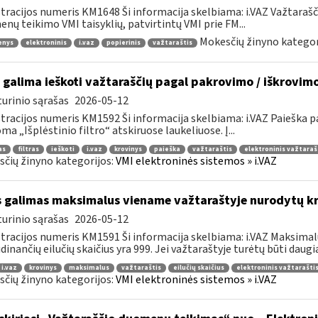
tracijos numeris KM1648 Ši informacija skelbiama: i.VAZ Važtaraš
nų teikimo VMI taisyklių, patvirtintų VMI prie FM...
Mokesčių žinyno kategor
enys
elektroninis
i.vaz
popierinis
važtaraštis
 galima ieškoti važtaraščių pagal pakrovimo / iškrovim
urinio sąrašas
2026-05-12
tracijos numeris KM1592 Ši informacija skelbiama: i.VAZ Paieška
ma „Išplėstinio filtro“ atskiruose laukeliuose. Į...
as
filtras
ieškoti
i.vaz
krovinys
paieška
važtaraštis
elektroninis važtaraš
čių žinyno kategorijos:
VMI elektroninės sistemos » i.VAZ
 galimas maksimalus viename važtaraštyje nurodytų kro
urinio sąrašas
2026-05-12
tracijos numeris KM1591 Ši informacija skelbiama: i.VAZ Maksimalu
dinančių eilučių skaičius yra 999. Jei važtaraštyje turėtų būti daugiau
i.vaz
krovinys
maksimalus
važtaraštis
eilučių skaičius
elektroninis važtarašti
čių žinyno kategorijos:
VMI elektroninės sistemos » i.VAZ