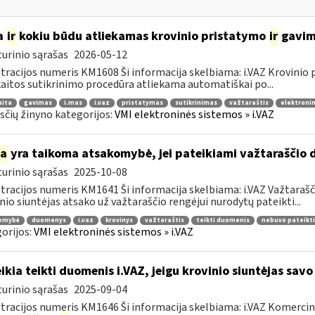
a
ir
kokiu būdu atliekamas krovinio pristatymo
ir
gavimo
urinio sąrašas
2026-05-12
tracijos numeris KM1608 Ši informacija skelbiama: i.VAZ Krovinio
aitos sutikrinimo procedūra atliekama automatiškai po...
aita
gavimas
i.mas
i.vaz
pristatymas
sutikrinimas
važtaraštis
elektronin
čių žinyno kategorijos:
VMI elektroninės sistemos » i.VAZ
ia
yra taikoma atsakomybė, jei pateikiami važtaraščio 
urinio sąrašas
2025-10-08
tracijos numeris KM1641 Ši informacija skelbiama: i.VAZ Važtarašči
nio siuntėjas atsako už važtaraščio rengėjui nurodytų pateikti...
omybė
duomenys
i.vaz
krovinys
važtaraštis
teikti duomenis
nebuvo pateikti
orijos:
VMI elektroninės sistemos » i.VAZ
ikia teikti duomenis i.VAZ, jeigu krovinio siuntėjas sav
urinio sąrašas
2025-09-04
tracijos numeris KM1646 Ši informacija skelbiama: i.VAZ Komerciniai 