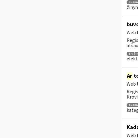
duom
žinyn
buvo
Web t
Regis
atša
grąži
elekt
Ar
to
Web t
Regis
Krovi
duom
kateg
Kada
Web t