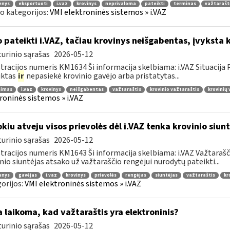
enys
eksportuoti
i.vaz
krovinys
neprivaloma
pateikti
terminas
važtarašt
o kategorijos:
VMI elektroninės sistemos » i.VAZ
 pateikti i.VAZ, tačiau krovinys neišgabentas, įvyksta 
urinio sąrašas
2026-05-12
tracijos numeris KM1634 Ši informacija skelbiama: i.VAZ Situacij
uktas
ir
nepasiekė krovinio gavėjo arba pristatytas...
nimas
i.vaz
krovinys
neišgabentas
važtaraštis
krovinio važtaraštis
krovinių
roninės sistemos » i.VAZ
kiu atveju visos prievolės dėl i.VAZ tenka krovinio siunt
urinio sąrašas
2026-05-12
tracijos numeris KM1643 Ši informacija skelbiama: i.VAZ Važtarašči
nio siuntėjas atsako už važtaraščio rengėjui nurodytų pateikti...
enys
gavėjas
i.vaz
krovinys
prievolės
rengėjas
siuntėjas
važtaraštis
kr
orijos:
VMI elektroninės sistemos » i.VAZ
 laikoma, kad važtaraštis yra elektroninis?
urinio sąrašas
2026-05-12