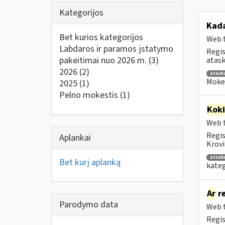
Kategorijos
Kad
Bet kurios kategorijos
Web t
Labdaros ir paramos įstatymo
Regis
pakeitimai nuo 2026 m.
(3)
atask
2026
(2)
atask
Mokes
2025
(1)
Pelno mokestis
(1)
Kok
Web t
Regis
Aplankai
Krovi
atsak
Bet kurį aplanką
kateg
Ar
re
Parodymo data
Web t
Regis