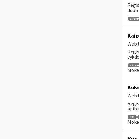
Regis
duome
duom
Kaip
Web t
Regis
vykdo
adres
Mokes
Koks
Web t
Regis
apibū
999
Mokes