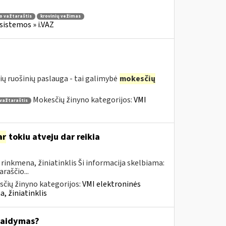
io važtaraštis
krovinių vežimas
sistemos » i.VAZ
ių ruošinių paslauga - tai galimybė
mokesčių
Mokesčių žinyno kategorijos:
VMI
 važtaraštis
ar
tokiu atveju dar reikia
inkmena, žiniatinklis Ši informacija skelbiama:
raščio...
čių žinyno kategorijos:
VMI elektroninės
, žiniatinklis
kaidymas?