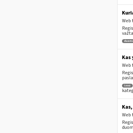
Kuri
Web t
Regis
važta
duom
Kas 
Web t
Regis
pasl
i.vaz
kateg
Kas,
Web t
Regis
duome