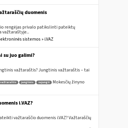
 važtaraščių duomenis
o rengėjas privalo patikslinti pateiktų
važtaraštyje...
lektroninės sistemos » i.VAZ
 su juo galimi?
gtinis važtaraštis? Jungtinis važtaraštis – tai
Mokesčių žinyno
 važtaraštis
jungtinis
sujungti
uomenis i.VAZ?
ateikti važtaraščio duomenis i.VAZ? Važtaraščių