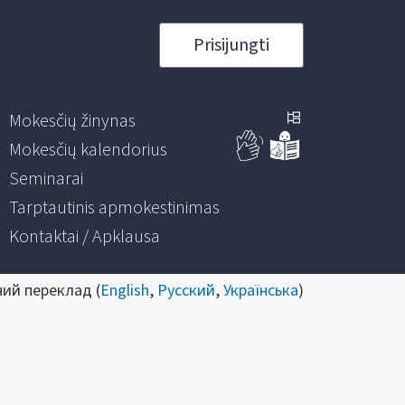
Prisijungti
Mokesčių žinynas
Mokesčių kalendorius
Seminarai
Tarptautinis apmokestinimas
Kontaktai / Apklausa
ний переклад (
English
,
Русский
,
Українська
)