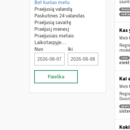
siunt
Bet kuriuo metu
Praėjusią valandą
duom
Paskutines 24 valandas
važta
Praėjusią savaitę
Praėjusį mėnesį
Kas 
Praėjusiais metais
Web t
Laikotarpyje…
Regis
Nuo
Iki
mokė
i.vaz
elekt
Paieška
Kai 
Web t
Regis
Duome
gpais 
siste
Koki