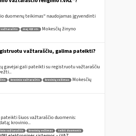
inio važtaraščio rengimo i.VAZ“?
ščio duomenų teikimas“ naudojamas įgyvendinti
Mokesčių žinyno
 važtaraštis
maį 423 str.
gistruotu važtaraščiu, galima pateikti?
 gavėjai gali pateikti su registruotu važtaraščiu
žti...
Mokesčių
štis
krovinio važtaraštis
krovinių vežimas
 pateikti šiuos važtaraščio duomenis:
tą; krovinio...
inio važtaraštis
krovinių vežimas
teikti duomenis
VMI elektroninės sistemos » i.VAZ