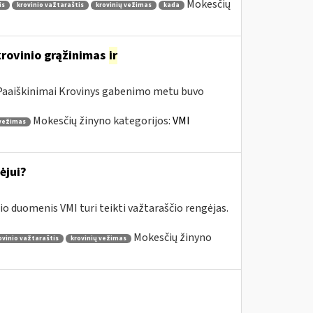
Mokesčių
is
krovinio važtaraštis
krovinių vežimas
kada
krovinio grąžinimas
ir
a Paaiškinimai Krovinys gabenimo metu buvo
Mokesčių žinyno kategorijos:
VMI
 vežimas
ėjui?
o duomenis VMI turi teikti važtaraščio rengėjas.
Mokesčių žinyno
ovinio važtaraštis
krovinių vežimas