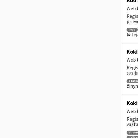
Kuo 
Web t
Regis
priev
i.vaz
kateg
Koki
Web t
Regis
susij
atask
žinyn
Koki
Web t
Regis
važta
duom
važta