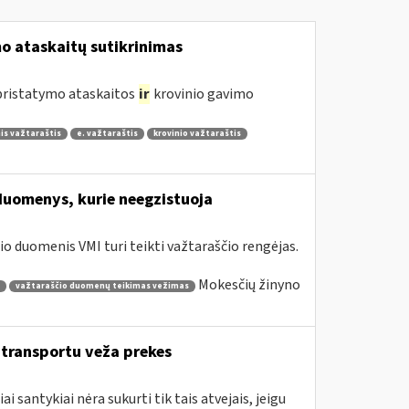
 ataskaitų sutikrinimas
 pristatymo ataskaitos
ir
krovinio gavimo
is važtaraštis
e. važtaraštis
krovinio važtaraštis
duomenys, kurie neegzistuoja
o duomenis VMI turi teikti važtaraščio rengėjas.
Mokesčių žinyno
važtaraščio duomenų teikimas vežimas
o transportu veža prekes
santykiai nėra sukurti tik tais atvejais, jeigu