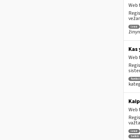
Web t
Regis
vežam
i.vaz
žinyn
Kas 
Web t
Regis
siste
funkc
kateg
Kaip
Web t
Regis
važta
i.vaz
teikti