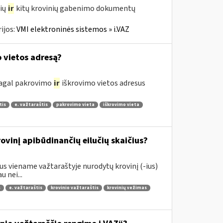
čių
ir
kitų krovinių gabenimo dokumentų
ijos:
VMI elektroninės sistemos » i.VAZ
o vietos adresą?
 pagal pakrovimo
ir
iškrovimo vietos adresus
tis
e. važtaraštis
pakrovimo vieta
iškrovimo vieta
vinį apibūdinančių eilučių skaičius?
s viename važtaraštyje nurodytų krovinį (-ius)
 nei...
s
e. važtaraštis
krovinio važtaraštis
krovinių vežimas