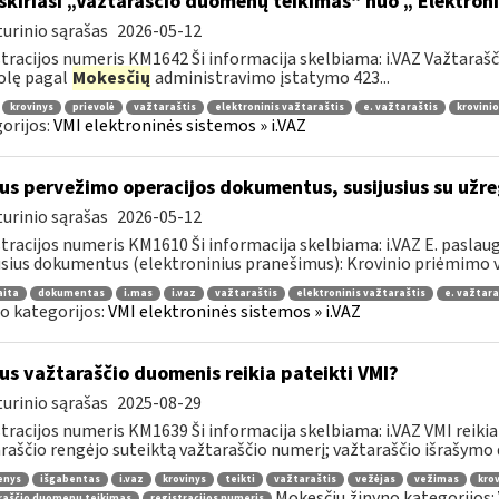
skiriasi „Važtaraščio duomenų teikimas“ nuo „ Elektron
urinio sąrašas
2026-05-12
tracijos numeris KM1642 Ši informacija skelbiama: i.VAZ Važtara
olę pagal
Mokesčių
administravimo įstatymo 423...
krovinys
prievolė
važtaraštis
elektroninis važtaraštis
e. važtaraštis
krovinio
orijos:
VMI elektroninės sistemos » i.VAZ
us pervežimo operacijos dokumentus, susijusius su užre
urinio sąrašas
2026-05-12
tracijos numeris KM1610 Ši informacija skelbiama: i.VAZ E. paslaugų
usius dokumentus (elektroninius pranešimus): Krovinio priėmimo ve
aita
dokumentas
i.mas
i.vaz
važtaraštis
elektroninis važtaraštis
e. važtara
o kategorijos:
VMI elektroninės sistemos » i.VAZ
us važtaraščio duomenis reikia pateikti VMI?
urinio sąrašas
2025-08-29
tracijos numeris KM1639 Ši informacija skelbiama: i.VAZ VMI reikia
raščio rengėjo suteiktą važtaraščio numerį; važtaraščio išrašymo da
enys
išgabentas
i.vaz
krovinys
teikti
važtaraštis
vežėjas
vežimas
krov
Mokesčių žinyno kategorijos:
raščio duomenų teikimas
registracijos numeris