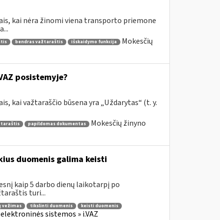
jais, kai nėra žinomi viena transporto priemone
...
Mokesčių
tis
bendras važtaraštis
išskaidymo funkcija
.VAZ posistemyje?
is, kai važtaraščio būsena yra „Uždarytas“ (t. y.
Mokesčių žinyno
žtaraštis
papildomas dokumentas
ius duomenis galima keisti
esnį kaip 5 darbo dienų laikotarpį po
araštis turi...
ų vežimas
tikslinti duomenis
keisti duomenis
 elektroninės sistemos » i.VAZ