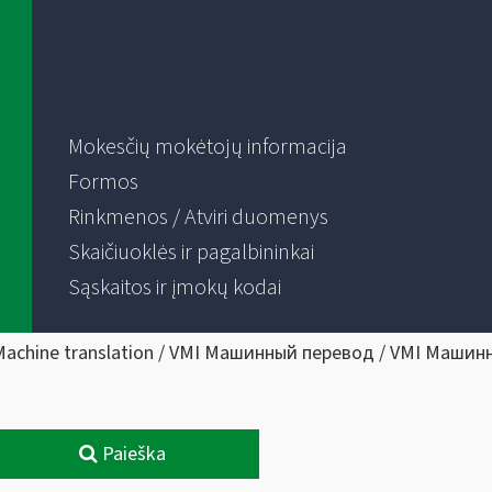
Mokesčių mokėtojų informacija
Formos
Rinkmenos / Atviri duomenys
Skaičiuoklės ir pagalbininkai
Sąskaitos ir įmokų kodai
Machine translation / VMI Машинный перевод / VMI Машин
Paieška