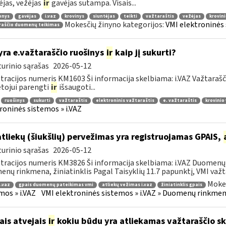
ėjas, vežėjas
ir
gavėjas sutampa. Visais...
enys
gavėjas
i.vaz
krovinys
siuntėjas
teikti
važtaraštis
vežėjas
krovin
Mokesčių žinyno kategorijos:
VMI elektroninės 
raščio duomenų teikimas
yra e.važtaraščio ruošinys
ir
kaip jį sukurti?
urinio sąrašas
2026-05-12
tracijos numeris KM1603 Ši informacija skelbiama: i.VAZ Važtarašč
tojui parengti
ir
išsaugoti...
ruošinys
sukurti
važtaraštis
elektroninis važtaraštis
e. važtaraštis
krovinio
roninės sistemos » i.VAZ
atliekų (šiukšlių) pervežimas yra registruojamas GPAIS,
urinio sąrašas
2026-05-12
tracijos numeris KM3826 Ši informacija skelbiama: i.VAZ Duomenų r
nų rinkmena, žiniatinklis Pagal Taisyklių 11.7 papunktį, VMI važta
Mokes
i.vaz
gpais duomenų pateikimas vmi
atliekų vežimas i.vaz
žiniatinklis gpais
mos » i.VAZ
VMI elektroninės sistemos » i.VAZ » Duomenų rinkmena
ais atvejais
ir
kokiu būdu yra atliekamas važtaraščio s