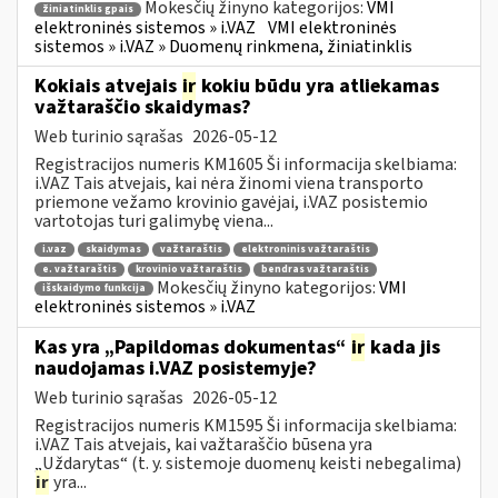
Mokesčių žinyno kategorijos:
VMI
žiniatinklis gpais
elektroninės sistemos » i.VAZ
VMI elektroninės
sistemos » i.VAZ » Duomenų rinkmena, žiniatinklis
Kokiais atvejais
ir
kokiu būdu yra atliekamas
važtaraščio skaidymas?
Web turinio sąrašas
2026-05-12
Registracijos numeris KM1605 Ši informacija skelbiama:
i.VAZ Tais atvejais, kai nėra žinomi viena transporto
priemone vežamo krovinio gavėjai, i.VAZ posistemio
vartotojas turi galimybę viena...
i.vaz
skaidymas
važtaraštis
elektroninis važtaraštis
e. važtaraštis
krovinio važtaraštis
bendras važtaraštis
Mokesčių žinyno kategorijos:
VMI
išskaidymo funkcija
elektroninės sistemos » i.VAZ
Kas yra „Papildomas dokumentas“
ir
kada jis
naudojamas i.VAZ posistemyje?
Web turinio sąrašas
2026-05-12
Registracijos numeris KM1595 Ši informacija skelbiama:
i.VAZ Tais atvejais, kai važtaraščio būsena yra
„Uždarytas“ (t. y. sistemoje duomenų keisti nebegalima)
ir
yra...