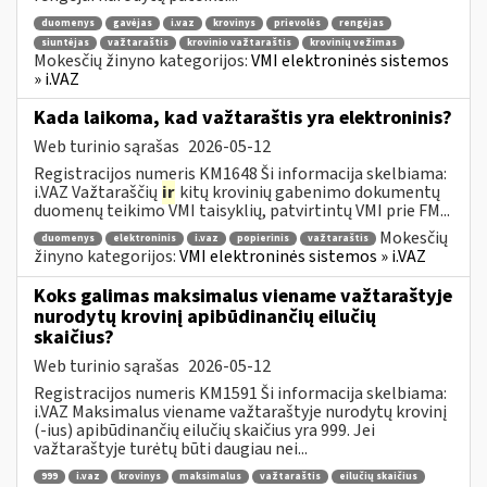
duomenys
gavėjas
i.vaz
krovinys
prievolės
rengėjas
siuntėjas
važtaraštis
krovinio važtaraštis
krovinių vežimas
Mokesčių žinyno kategorijos:
VMI elektroninės sistemos
» i.VAZ
Kada laikoma, kad važtaraštis yra elektroninis?
Web turinio sąrašas
2026-05-12
Registracijos numeris KM1648 Ši informacija skelbiama:
i.VAZ Važtaraščių
ir
kitų krovinių gabenimo dokumentų
duomenų teikimo VMI taisyklių, patvirtintų VMI prie FM...
Mokesčių
duomenys
elektroninis
i.vaz
popierinis
važtaraštis
žinyno kategorijos:
VMI elektroninės sistemos » i.VAZ
Koks galimas maksimalus viename važtaraštyje
nurodytų krovinį apibūdinančių eilučių
skaičius?
Web turinio sąrašas
2026-05-12
Registracijos numeris KM1591 Ši informacija skelbiama:
i.VAZ Maksimalus viename važtaraštyje nurodytų krovinį
(-ius) apibūdinančių eilučių skaičius yra 999. Jei
važtaraštyje turėtų būti daugiau nei...
999
i.vaz
krovinys
maksimalus
važtaraštis
eilučių skaičius