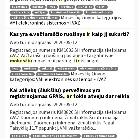
duomenys
gavėjas
i.vaz
krovinys
siuntėjas
teikti
važtaraštis
vežėjas
krovinio važtaraštis
krovinių vežimas
Mokesčių žinyno kategorijos:
važtaraščio duomenų teikimas
VMI elektroninės sistemos » i.VAZ
Kas yra e.važtaraščio ruošinys
ir
kaip jį sukurti?
Web turinio sąrašas
2026-05-12
Registracijos numeris KM1603 Ši informacija skelbiama:
i.VAZ Važtaraščių ruošinių paslauga - tai galimybė
mokesčių
mokėtojui parengti
ir
išsaugoti...
i.vaz
ruošinys
sukurti
važtaraštis
elektroninis važtaraštis
Mokesčių žinyno
e. važtaraštis
krovinio važtaraštis
kategorijos:
VMI elektroninės sistemos » i.VAZ
Kai atliekų (šiukšlių) pervežimas yra
registruojamas GPAIS,
ar
tokiu atveju dar reikia
Web turinio sąrašas
2026-05-12
Registracijos numeris KM3826 Ši informacija skelbiama:
i.VAZ Duomenų rinkmena, žiniatinklis Ši informacija
skelbiama: Duomenų rinkmena, žiniatinklis Pagal
Taisyklių 11.7 papunktį, VMI važtaraščio...
gpais i.vaz
gpais duomenų pateikimas vmi
atliekų vežimas i.vaz