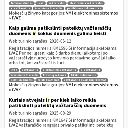
funkcionalumas
i.vaz
važtaraštis
elektroninis važtaraštis
e. važtaraštis
krovinio važtaraštis
papildomas dokumentas
Mokesčių žinyno kategorijos:
VMI elektroninės sistemos
» i.VAZ
Kaip galima patikslinti pateiktų važtaraščių
duomenis
ir
kokius duomenis galima keisti
Web turinio sąrašas
2026-05-12
Registracijos numeris KM1596 Ši informacija skelbiama:
i.VAZ Per ne ilgesnį kaip 5 darbo dienų laikotarpį po
važtaraštyje nurodyto krovinio perdavimo gavėjui laiko
arba tol, kol važtaraštis turi...
i.vaz
važtaraštis
elektroninis važtaraštis
e. važtaraštis
krovinio važtaraštis
krovinių vežimas
tikslinti duomenis
keisti duomenis
teikti duomenis
važtaraščio duomenų teikimas
Mokesčių žinyno kategorijos:
VMI elektroninės sistemos
» i.VAZ
Kuriais atvejais
ir
per kiek laiko reikia
patikslinti pateiktų važtaraščių duomenis
Web turinio sąrašas
2025-08-29
Registracijos numeris KM1647 Ši informacija skelbiama:
i.VAZ Važtaraščio rengėjas privalo patikslinti pateiktų