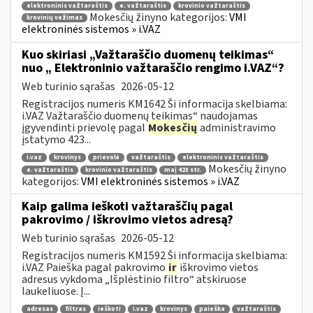
elektroninis važtaraštis
e. važtaraštis
krovinio važtaraštis
Mokesčių žinyno kategorijos:
VMI
krovinių vežimas
elektroninės sistemos » i.VAZ
Kuo skiriasi „Važtaraščio duomenų teikimas“
nuo „ Elektroninio važtaraščio rengimo i.VAZ“?
Web turinio sąrašas
2026-05-12
Registracijos numeris KM1642 Ši informacija skelbiama:
i.VAZ Važtaraščio duomenų teikimas“ naudojamas
įgyvendinti prievolę pagal
Mokesčių
administravimo
įstatymo 423...
i.vaz
krovinys
prievolė
važtaraštis
elektroninis važtaraštis
Mokesčių žinyno
e. važtaraštis
krovinio važtaraštis
maį 423 str.
kategorijos:
VMI elektroninės sistemos » i.VAZ
Kaip galima ieškoti važtaraščių pagal
pakrovimo / iškrovimo vietos adresą?
Web turinio sąrašas
2026-05-12
Registracijos numeris KM1592 Ši informacija skelbiama:
i.VAZ Paieška pagal pakrovimo
ir
iškrovimo vietos
adresus vykdoma „Išplėstinio filtro“ atskiruose
laukeliuose. Į...
adresas
filtras
ieškoti
i.vaz
krovinys
paieška
važtaraštis