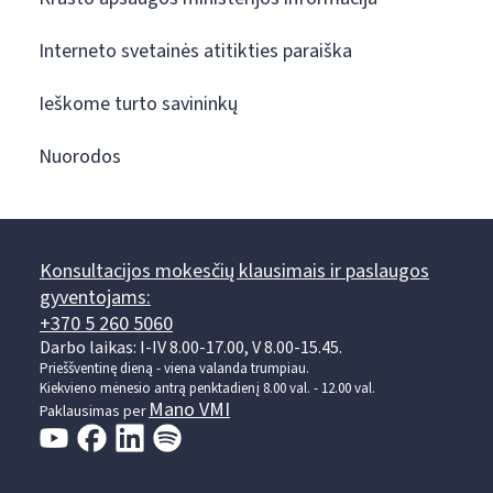
Interneto svetainės atitikties paraiška
Ieškome turto savininkų
Nuorodos
Konsultacijos mokesčių klausimais ir paslaugos
gyventojams:
+370 5 260 5060
Darbo laikas: I-IV 8.00-17.00, V 8.00-15.45.
Prieššventinę dieną - viena valanda trumpiau.
Kiekvieno mėnesio antrą penktadienį 8.00 val. - 12.00 val.
Mano VMI
Paklausimas per