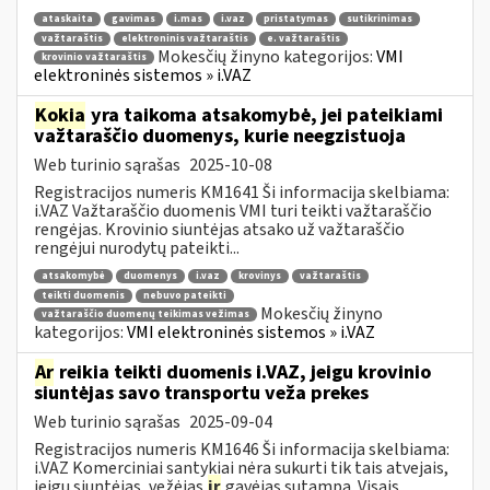
ataskaita
gavimas
i.mas
i.vaz
pristatymas
sutikrinimas
važtaraštis
elektroninis važtaraštis
e. važtaraštis
Mokesčių žinyno kategorijos:
VMI
krovinio važtaraštis
elektroninės sistemos » i.VAZ
Kokia
yra taikoma atsakomybė, jei pateikiami
važtaraščio duomenys, kurie neegzistuoja
Web turinio sąrašas
2025-10-08
Registracijos numeris KM1641 Ši informacija skelbiama:
i.VAZ Važtaraščio duomenis VMI turi teikti važtaraščio
rengėjas. Krovinio siuntėjas atsako už važtaraščio
rengėjui nurodytų pateikti...
atsakomybė
duomenys
i.vaz
krovinys
važtaraštis
teikti duomenis
nebuvo pateikti
Mokesčių žinyno
važtaraščio duomenų teikimas vežimas
kategorijos:
VMI elektroninės sistemos » i.VAZ
Ar
reikia teikti duomenis i.VAZ, jeigu krovinio
siuntėjas savo transportu veža prekes
Web turinio sąrašas
2025-09-04
Registracijos numeris KM1646 Ši informacija skelbiama:
i.VAZ Komerciniai santykiai nėra sukurti tik tais atvejais,
jeigu siuntėjas, vežėjas
ir
gavėjas sutampa. Visais...