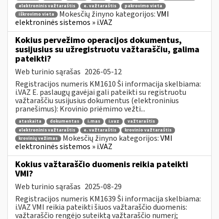
elektroninis važtaraštis
e. važtaraštis
pakrovimo vieta
Mokesčių žinyno kategorijos:
VMI
iškrovimo vieta
elektroninės sistemos » i.VAZ
Kokius pervežimo operacijos dokumentus,
susijusius su užregistruotu važtaraščiu, galima
pateikti?
Web turinio sąrašas
2026-05-12
Registracijos numeris KM1610 Ši informacija skelbiama:
i.VAZ E. paslaugų gavėjai gali pateikti su registruotu
važtaraščiu susijusius dokumentus (elektroninius
pranešimus): Krovinio priėmimo vežti...
ataskaita
dokumentas
i.mas
i.vaz
važtaraštis
elektroninis važtaraštis
e. važtaraštis
krovinio važtaraštis
Mokesčių žinyno kategorijos:
VMI
krovinių vežimas
elektroninės sistemos » i.VAZ
Kokius važtaraščio duomenis reikia pateikti
VMI?
Web turinio sąrašas
2025-08-29
Registracijos numeris KM1639 Ši informacija skelbiama:
i.VAZ VMI reikia pateikti šiuos važtaraščio duomenis:
važtaraščio rengėjo suteiktą važtaraščio numerį;