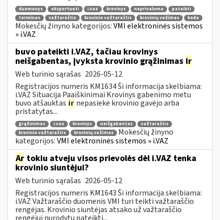
duomenys
eksportuoti
i.vaz
krovinys
neprivaloma
pateikti
terminas
važtaraštis
krovinio važtaraštis
krovinių vežimas
kada
Mokesčių žinyno kategorijos:
VMI elektroninės sistemos
» i.VAZ
buvo pateikti i.VAZ, tačiau krovinys
neišgabentas, įvyksta krovinio grąžinimas
ir
Web turinio sąrašas
2026-05-12
Registracijos numeris KM1634 Ši informacija skelbiama:
i.VAZ Situacija Paaiškinimai Krovinys gabenimo metu
buvo atšauktas
ir
nepasiekė krovinio gavėjo arba
pristatytas...
grąžinimas
i.vaz
krovinys
neišgabentas
važtaraštis
Mokesčių žinyno
krovinio važtaraštis
krovinių vežimas
kategorijos:
VMI elektroninės sistemos » i.VAZ
Ar
tokiu atveju visos prievolės dėl i.VAZ tenka
krovinio siuntėjui?
Web turinio sąrašas
2026-05-12
Registracijos numeris KM1643 Ši informacija skelbiama:
i.VAZ Važtaraščio duomenis VMI turi teikti važtaraščio
rengėjas. Krovinio siuntėjas atsako už važtaraščio
rengėjui nurodytų pateikti...