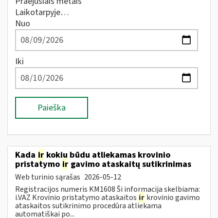
Praėjusiais metais
Laikotarpyje…
Nuo
Iki
Paieška
Kada
ir
kokiu būdu atliekamas krovinio
pristatymo
ir
gavimo ataskaitų sutikrinimas
Web turinio sąrašas
2026-05-12
Registracijos numeris KM1608 Ši informacija skelbiama:
i.VAZ Krovinio pristatymo ataskaitos
ir
krovinio gavimo
ataskaitos sutikrinimo procedūra atliekama
automatiškai po...