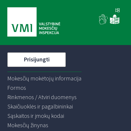
Prisijungti
Mokesčių mokėtojų informacija
Formos
Rinkmenos / Atviri duomenys
Skaičiuoklės ir pagalbininkai
Sąskaitos ir įmokų kodai
Mokesčių žinynas