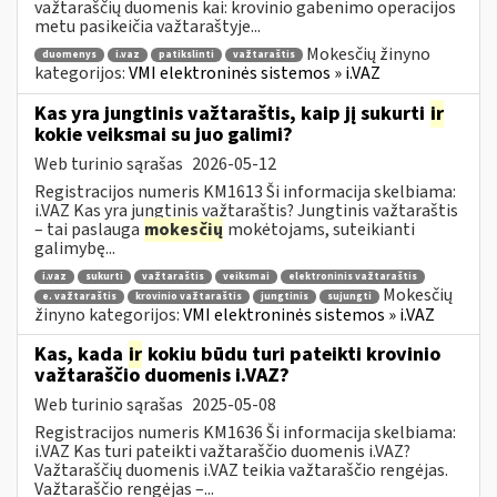
važtaraščių duomenis kai: krovinio gabenimo operacijos
metu pasikeičia važtaraštyje...
Mokesčių žinyno
duomenys
i.vaz
patikslinti
važtaraštis
kategorijos:
VMI elektroninės sistemos » i.VAZ
Kas yra jungtinis važtaraštis, kaip jį sukurti
ir
kokie veiksmai su juo galimi?
Web turinio sąrašas
2026-05-12
Registracijos numeris KM1613 Ši informacija skelbiama:
i.VAZ Kas yra jungtinis važtaraštis? Jungtinis važtaraštis
– tai paslauga
mokesčių
mokėtojams, suteikianti
galimybę...
i.vaz
sukurti
važtaraštis
veiksmai
elektroninis važtaraštis
Mokesčių
e. važtaraštis
krovinio važtaraštis
jungtinis
sujungti
žinyno kategorijos:
VMI elektroninės sistemos » i.VAZ
Kas, kada
ir
kokiu būdu turi pateikti krovinio
važtaraščio duomenis i.VAZ?
Web turinio sąrašas
2025-05-08
Registracijos numeris KM1636 Ši informacija skelbiama:
i.VAZ Kas turi pateikti važtaraščio duomenis i.VAZ?
Važtaraščių duomenis i.VAZ teikia važtaraščio rengėjas.
Važtaraščio rengėjas –...