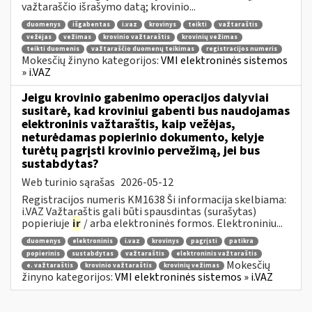
važtaraščio išrašymo datą; krovinio...
duomenys
išgabentas
i.vaz
krovinys
teikti
važtaraštis
vežėjas
vežimas
krovinio važtaraštis
krovinių vežimas
teikti duomenis
važtaraščio duomenų teikimas
registracijos numeris
Mokesčių žinyno kategorijos:
VMI elektroninės sistemos
» i.VAZ
Jeigu krovinio gabenimo operacijos dalyviai
susitarė, kad kroviniui gabenti bus naudojamas
elektroninis važtaraštis, kaip vežėjas,
neturėdamas popierinio dokumento, kelyje
turėtų pagrįsti krovinio pervežimą, jei bus
sustabdytas?
Web turinio sąrašas
2026-05-12
Registracijos numeris KM1638 Ši informacija skelbiama:
i.VAZ Važtaraštis gali būti spausdintas (surašytas)
popieriuje
ir
/ arba elektroninės formos. Elektroniniu...
duomenys
elektroninis
i.vaz
krovinys
pagrįsti
patikra
popierinis
sustabdytas
važtaraštis
elektroninis važtaraštis
Mokesčių
e. važtaraštis
krovinio važtaraštis
krovinių vežimas
žinyno kategorijos:
VMI elektroninės sistemos » i.VAZ