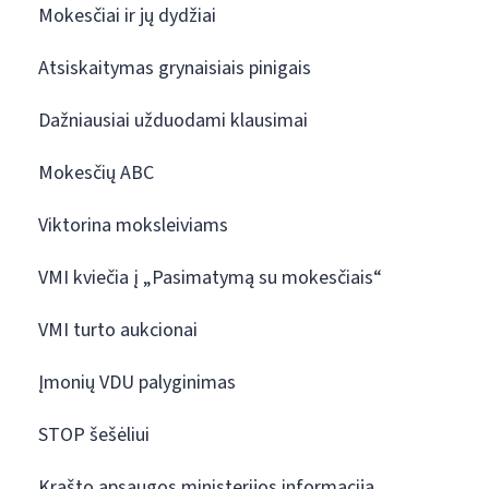
Mokesčiai ir jų dydžiai
Atsiskaitymas grynaisiais pinigais
Dažniausiai užduodami klausimai
Mokesčių ABC
Viktorina moksleiviams
VMI kviečia į „Pasimatymą su mokesčiais“
VMI turto aukcionai
Įmonių VDU palyginimas
STOP šešėliui
Krašto apsaugos ministerijos informacija