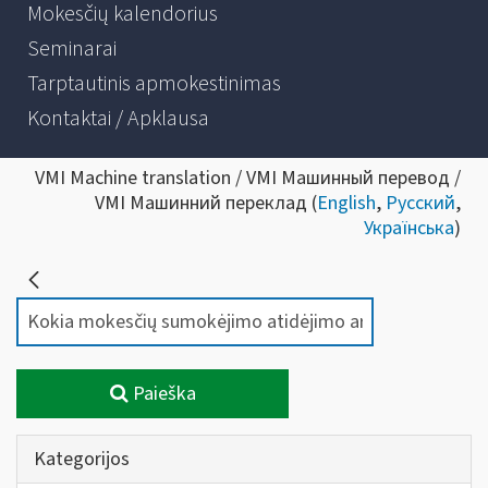
Mokesčių kalendorius
Seminarai
Tarptautinis apmokestinimas
Kontaktai / Apklausa
VMI Machine translation / VMI Машинный перевод /
VMI Машинний переклад (
English
,
Русский
,
Українська
)
Paieška
Kategorijos