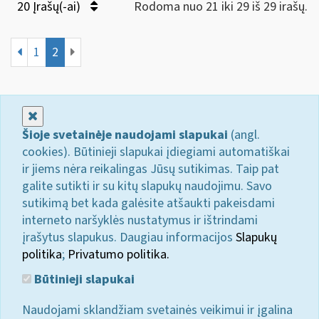
20 Įrašų(-ai)
Rodoma nuo 21 iki 29 iš 29 irašų.
1
2
Uždaryti
Šioje svetainėje naudojami slapukai
(angl.
cookies). Būtinieji slapukai įdiegiami automatiškai
ir jiems nėra reikalingas Jūsų sutikimas. Taip pat
galite sutikti ir su kitų slapukų naudojimu. Savo
sutikimą bet kada galėsite atšaukti pakeisdami
interneto naršyklės nustatymus ir ištrindami
įrašytus slapukus. Daugiau informacijos
Slapukų
politika
;
Privatumo politika.
Būtinieji slapukai
Naudojami sklandžiam svetainės veikimui ir įgalina