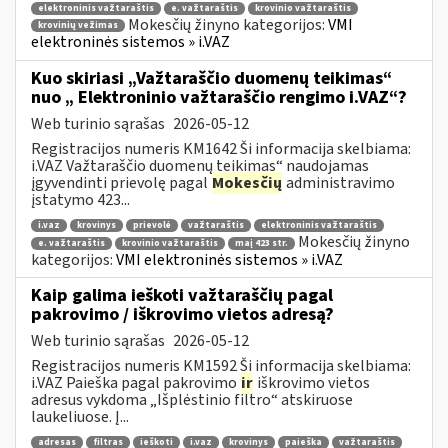
elektroninis važtaraštis
e. važtaraštis
krovinio važtaraštis
Mokesčių žinyno kategorijos:
VMI
krovinių vežimas
elektroninės sistemos » i.VAZ
Kuo skiriasi „Važtaraščio duomenų teikimas“
nuo „ Elektroninio važtaraščio rengimo i.VAZ“?
Web turinio sąrašas
2026-05-12
Registracijos numeris KM1642 Ši informacija skelbiama:
i.VAZ Važtaraščio duomenų teikimas“ naudojamas
įgyvendinti prievolę pagal
Mokesčių
administravimo
įstatymo 423...
i.vaz
krovinys
prievolė
važtaraštis
elektroninis važtaraštis
Mokesčių žinyno
e. važtaraštis
krovinio važtaraštis
maį 423 str.
kategorijos:
VMI elektroninės sistemos » i.VAZ
Kaip galima ieškoti važtaraščių pagal
pakrovimo / iškrovimo vietos adresą?
Web turinio sąrašas
2026-05-12
Registracijos numeris KM1592 Ši informacija skelbiama:
i.VAZ Paieška pagal pakrovimo
ir
iškrovimo vietos
adresus vykdoma „Išplėstinio filtro“ atskiruose
laukeliuose. Į...
adresas
filtras
ieškoti
i.vaz
krovinys
paieška
važtaraštis