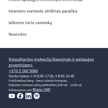
Interneto svetainės atitikties paraiška
Ieškome turto savininkų
Nuorodos
Konsultacijos mokesčių klausimais ir paslaugos
gyventojams:
+370 5 260 5060
Darbo laikas: I-IV 8.00-17.00, V 8.00-15.45.
Prieššventinę dieną - viena valanda trumpiau.
Kiekvieno mėnesio antrą penktadienį 8.00 val. - 12.00 val.
Mano VMI
Paklausimas per