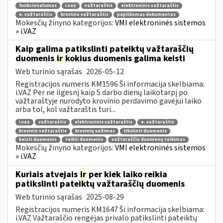
funkcionalumas
i.vaz
važtaraštis
elektroninis važtaraštis
e. važtaraštis
krovinio važtaraštis
papildomas dokumentas
Mokesčių žinyno kategorijos:
VMI elektroninės sistemos
» i.VAZ
Kaip galima patikslinti pateiktų važtaraščių
duomenis
ir
kokius duomenis galima keisti
Web turinio sąrašas
2026-05-12
Registracijos numeris KM1596 Ši informacija skelbiama:
i.VAZ Per ne ilgesnį kaip 5 darbo dienų laikotarpį po
važtaraštyje nurodyto krovinio perdavimo gavėjui laiko
arba tol, kol važtaraštis turi...
i.vaz
važtaraštis
elektroninis važtaraštis
e. važtaraštis
krovinio važtaraštis
krovinių vežimas
tikslinti duomenis
keisti duomenis
teikti duomenis
važtaraščio duomenų teikimas
Mokesčių žinyno kategorijos:
VMI elektroninės sistemos
» i.VAZ
Kuriais atvejais
ir
per kiek laiko reikia
patikslinti pateiktų važtaraščių duomenis
Web turinio sąrašas
2025-08-29
Registracijos numeris KM1647 Ši informacija skelbiama:
i.VAZ Važtaraščio rengėjas privalo patikslinti pateiktų