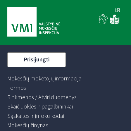
Prisijungti
Mokesčių mokėtojų informacija
Formos
Rinkmenos / Atviri duomenys
Skaičiuoklės ir pagalbininkai
Sąskaitos ir įmokų kodai
Mokesčių žinynas