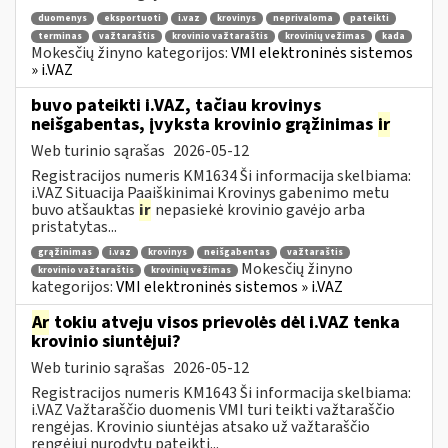
duomenys
eksportuoti
i.vaz
krovinys
neprivaloma
pateikti
terminas
važtaraštis
krovinio važtaraštis
krovinių vežimas
kada
Mokesčių žinyno kategorijos:
VMI elektroninės sistemos
» i.VAZ
buvo pateikti i.VAZ, tačiau krovinys
neišgabentas, įvyksta krovinio grąžinimas
ir
Web turinio sąrašas
2026-05-12
Registracijos numeris KM1634 Ši informacija skelbiama:
i.VAZ Situacija Paaiškinimai Krovinys gabenimo metu
buvo atšauktas
ir
nepasiekė krovinio gavėjo arba
pristatytas...
grąžinimas
i.vaz
krovinys
neišgabentas
važtaraštis
Mokesčių žinyno
krovinio važtaraštis
krovinių vežimas
kategorijos:
VMI elektroninės sistemos » i.VAZ
Ar
tokiu atveju visos prievolės dėl i.VAZ tenka
krovinio siuntėjui?
Web turinio sąrašas
2026-05-12
Registracijos numeris KM1643 Ši informacija skelbiama:
i.VAZ Važtaraščio duomenis VMI turi teikti važtaraščio
rengėjas. Krovinio siuntėjas atsako už važtaraščio
rengėjui nurodytų pateikti...