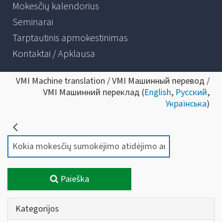
Mokesčių kalendorius
Seminarai
Tarptautinis apmokestinimas
Kontaktai / Apklausa
VMI Machine translation / VMI Машинный перевод /
VMI Машинний переклад (
English
,
Русский
,
Українська
)
Paieška
Kategorijos