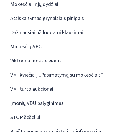
Mokesčiai ir jų dydžiai
Atsiskaitymas grynaisiais pinigais
Dažniausiai užduodami klausimai
Mokesčių ABC
Viktorina moksleiviams
VMI kviečia į „Pasimatymą su mokesčiais“
VMI turto aukcionai
Įmonių VDU palyginimas
STOP šešėliui
Krašto apsaugos ministerijos informacija