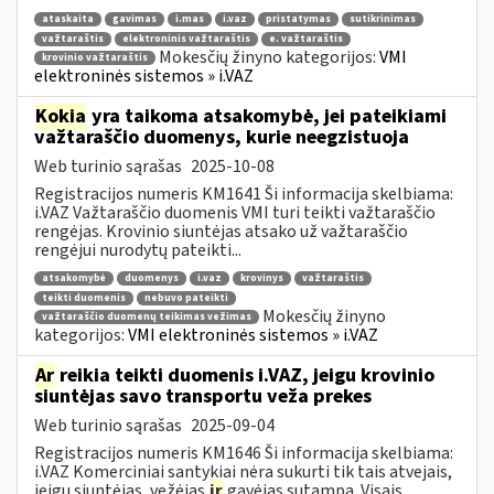
ataskaita
gavimas
i.mas
i.vaz
pristatymas
sutikrinimas
važtaraštis
elektroninis važtaraštis
e. važtaraštis
Mokesčių žinyno kategorijos:
VMI
krovinio važtaraštis
elektroninės sistemos » i.VAZ
Kokia
yra taikoma atsakomybė, jei pateikiami
važtaraščio duomenys, kurie neegzistuoja
Web turinio sąrašas
2025-10-08
Registracijos numeris KM1641 Ši informacija skelbiama:
i.VAZ Važtaraščio duomenis VMI turi teikti važtaraščio
rengėjas. Krovinio siuntėjas atsako už važtaraščio
rengėjui nurodytų pateikti...
atsakomybė
duomenys
i.vaz
krovinys
važtaraštis
teikti duomenis
nebuvo pateikti
Mokesčių žinyno
važtaraščio duomenų teikimas vežimas
kategorijos:
VMI elektroninės sistemos » i.VAZ
Ar
reikia teikti duomenis i.VAZ, jeigu krovinio
siuntėjas savo transportu veža prekes
Web turinio sąrašas
2025-09-04
Registracijos numeris KM1646 Ši informacija skelbiama:
i.VAZ Komerciniai santykiai nėra sukurti tik tais atvejais,
jeigu siuntėjas, vežėjas
ir
gavėjas sutampa. Visais...