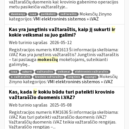
važtaraščių duomenis kai: krovinio gabenimo operacijos
metu pasikeičia važtaraštyje...
Mokesčių žinyno
duomenys
i.vaz
patikslinti
važtaraštis
kategorijos:
VMI elektroninės sistemos » i.VAZ
Kas yra jungtinis važtaraštis, kaip jį sukurti
ir
kokie veiksmai su juo galimi?
Web turinio sąrašas
2026-05-12
Registracijos numeris KM1613 Ši informacija skelbiama:
i.VAZ Kas yra jungtinis važtaraštis? Jungtinis važtaraštis
– tai paslauga
mokesčių
mokėtojams, suteikianti
galimybę...
i.vaz
sukurti
važtaraštis
veiksmai
elektroninis važtaraštis
Mokesčių
e. važtaraštis
krovinio važtaraštis
jungtinis
sujungti
žinyno kategorijos:
VMI elektroninės sistemos » i.VAZ
Kas, kada
ir
kokiu būdu turi pateikti krovinio
važtaraščio duomenis i.VAZ?
Web turinio sąrašas
2025-05-08
Registracijos numeris KM1636 Ši informacija skelbiama:
i.VAZ Kas turi pateikti važtaraščio duomenis i.VAZ?
Važtaraščių duomenis i.VAZ teikia važtaraščio rengėjas.
Važtaraščio rengėjas –...