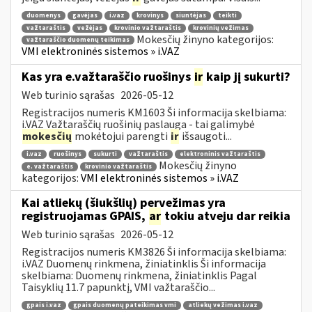
duomenys
gavėjas
i.vaz
krovinys
siuntėjas
teikti
važtaraštis
vežėjas
krovinio važtaraštis
krovinių vežimas
Mokesčių žinyno kategorijos:
važtaraščio duomenų teikimas
VMI elektroninės sistemos » i.VAZ
Kas yra e.važtaraščio ruošinys
ir
kaip jį sukurti?
Web turinio sąrašas
2026-05-12
Registracijos numeris KM1603 Ši informacija skelbiama:
i.VAZ Važtaraščių ruošinių paslauga - tai galimybė
mokesčių
mokėtojui parengti
ir
išsaugoti...
i.vaz
ruošinys
sukurti
važtaraštis
elektroninis važtaraštis
Mokesčių žinyno
e. važtaraštis
krovinio važtaraštis
kategorijos:
VMI elektroninės sistemos » i.VAZ
Kai atliekų (šiukšlių) pervežimas yra
registruojamas GPAIS,
ar
tokiu atveju dar reikia
Web turinio sąrašas
2026-05-12
Registracijos numeris KM3826 Ši informacija skelbiama:
i.VAZ Duomenų rinkmena, žiniatinklis Ši informacija
skelbiama: Duomenų rinkmena, žiniatinklis Pagal
Taisyklių 11.7 papunktį, VMI važtaraščio...
gpais i.vaz
gpais duomenų pateikimas vmi
atliekų vežimas i.vaz