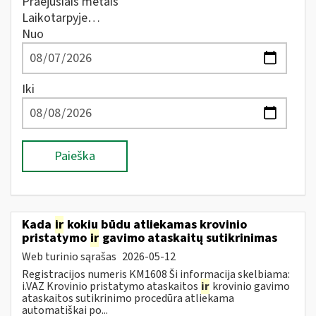
Praėjusiais metais
Laikotarpyje…
Nuo
Iki
Paieška
Kada
ir
kokiu būdu atliekamas krovinio
pristatymo
ir
gavimo ataskaitų sutikrinimas
Web turinio sąrašas
2026-05-12
Registracijos numeris KM1608 Ši informacija skelbiama:
i.VAZ Krovinio pristatymo ataskaitos
ir
krovinio gavimo
ataskaitos sutikrinimo procedūra atliekama
automatiškai po...