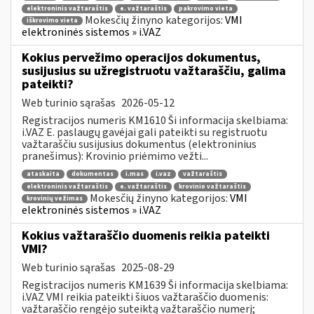
elektroninis važtaraštis
e. važtaraštis
pakrovimo vieta
Mokesčių žinyno kategorijos:
VMI
iškrovimo vieta
elektroninės sistemos » i.VAZ
Kokius pervežimo operacijos dokumentus,
susijusius su užregistruotu važtaraščiu, galima
pateikti?
Web turinio sąrašas
2026-05-12
Registracijos numeris KM1610 Ši informacija skelbiama:
i.VAZ E. paslaugų gavėjai gali pateikti su registruotu
važtaraščiu susijusius dokumentus (elektroninius
pranešimus): Krovinio priėmimo vežti...
ataskaita
dokumentas
i.mas
i.vaz
važtaraštis
elektroninis važtaraštis
e. važtaraštis
krovinio važtaraštis
Mokesčių žinyno kategorijos:
VMI
krovinių vežimas
elektroninės sistemos » i.VAZ
Kokius važtaraščio duomenis reikia pateikti
VMI?
Web turinio sąrašas
2025-08-29
Registracijos numeris KM1639 Ši informacija skelbiama:
i.VAZ VMI reikia pateikti šiuos važtaraščio duomenis:
važtaraščio rengėjo suteiktą važtaraščio numerį;