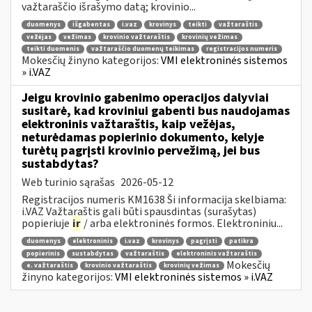
važtaraščio išrašymo datą; krovinio...
duomenys
išgabentas
i.vaz
krovinys
teikti
važtaraštis
vežėjas
vežimas
krovinio važtaraštis
krovinių vežimas
teikti duomenis
važtaraščio duomenų teikimas
registracijos numeris
Mokesčių žinyno kategorijos:
VMI elektroninės sistemos
» i.VAZ
Jeigu krovinio gabenimo operacijos dalyviai
susitarė, kad kroviniui gabenti bus naudojamas
elektroninis važtaraštis, kaip vežėjas,
neturėdamas popierinio dokumento, kelyje
turėtų pagrįsti krovinio pervežimą, jei bus
sustabdytas?
Web turinio sąrašas
2026-05-12
Registracijos numeris KM1638 Ši informacija skelbiama:
i.VAZ Važtaraštis gali būti spausdintas (surašytas)
popieriuje
ir
/ arba elektroninės formos. Elektroniniu...
duomenys
elektroninis
i.vaz
krovinys
pagrįsti
patikra
popierinis
sustabdytas
važtaraštis
elektroninis važtaraštis
Mokesčių
e. važtaraštis
krovinio važtaraštis
krovinių vežimas
žinyno kategorijos:
VMI elektroninės sistemos » i.VAZ