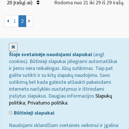
20 Įrašų(-ai)
Rodoma nuo 21 iki 29 iš 29 irašų.
1
2
Uždaryti
Šioje svetainėje naudojami slapukai
(angl.
cookies). Būtinieji slapukai įdiegiami automatiškai
ir jiems nėra reikalingas Jūsų sutikimas. Taip pat
galite sutikti ir su kitų slapukų naudojimu. Savo
sutikimą bet kada galėsite atšaukti pakeisdami
interneto naršyklės nustatymus ir ištrindami
įrašytus slapukus. Daugiau informacijos
Slapukų
politika
;
Privatumo politika.
Būtinieji slapukai
Naudojami sklandžiam svetainės veikimui ir įgalina