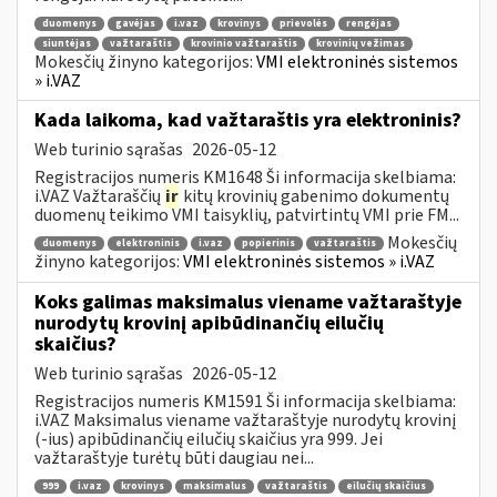
duomenys
gavėjas
i.vaz
krovinys
prievolės
rengėjas
siuntėjas
važtaraštis
krovinio važtaraštis
krovinių vežimas
Mokesčių žinyno kategorijos:
VMI elektroninės sistemos
» i.VAZ
Kada laikoma, kad važtaraštis yra elektroninis?
Web turinio sąrašas
2026-05-12
Registracijos numeris KM1648 Ši informacija skelbiama:
i.VAZ Važtaraščių
ir
kitų krovinių gabenimo dokumentų
duomenų teikimo VMI taisyklių, patvirtintų VMI prie FM...
Mokesčių
duomenys
elektroninis
i.vaz
popierinis
važtaraštis
žinyno kategorijos:
VMI elektroninės sistemos » i.VAZ
Koks galimas maksimalus viename važtaraštyje
nurodytų krovinį apibūdinančių eilučių
skaičius?
Web turinio sąrašas
2026-05-12
Registracijos numeris KM1591 Ši informacija skelbiama:
i.VAZ Maksimalus viename važtaraštyje nurodytų krovinį
(-ius) apibūdinančių eilučių skaičius yra 999. Jei
važtaraštyje turėtų būti daugiau nei...
999
i.vaz
krovinys
maksimalus
važtaraštis
eilučių skaičius