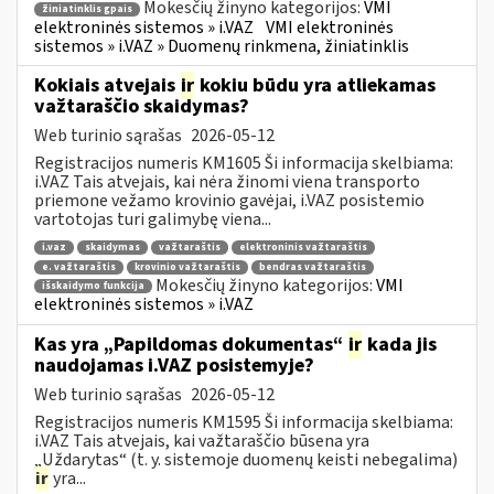
Mokesčių žinyno kategorijos:
VMI
žiniatinklis gpais
elektroninės sistemos » i.VAZ
VMI elektroninės
sistemos » i.VAZ » Duomenų rinkmena, žiniatinklis
Kokiais atvejais
ir
kokiu būdu yra atliekamas
važtaraščio skaidymas?
Web turinio sąrašas
2026-05-12
Registracijos numeris KM1605 Ši informacija skelbiama:
i.VAZ Tais atvejais, kai nėra žinomi viena transporto
priemone vežamo krovinio gavėjai, i.VAZ posistemio
vartotojas turi galimybę viena...
i.vaz
skaidymas
važtaraštis
elektroninis važtaraštis
e. važtaraštis
krovinio važtaraštis
bendras važtaraštis
Mokesčių žinyno kategorijos:
VMI
išskaidymo funkcija
elektroninės sistemos » i.VAZ
Kas yra „Papildomas dokumentas“
ir
kada jis
naudojamas i.VAZ posistemyje?
Web turinio sąrašas
2026-05-12
Registracijos numeris KM1595 Ši informacija skelbiama:
i.VAZ Tais atvejais, kai važtaraščio būsena yra
„Uždarytas“ (t. y. sistemoje duomenų keisti nebegalima)
ir
yra...