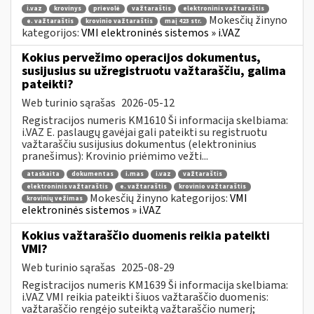
i.vaz
krovinys
prievolė
važtaraštis
elektroninis važtaraštis
Mokesčių žinyno
e. važtaraštis
krovinio važtaraštis
maį 423 str.
kategorijos:
VMI elektroninės sistemos » i.VAZ
Kokius pervežimo operacijos dokumentus,
susijusius su užregistruotu važtaraščiu, galima
pateikti?
Web turinio sąrašas
2026-05-12
Registracijos numeris KM1610 Ši informacija skelbiama:
i.VAZ E. paslaugų gavėjai gali pateikti su registruotu
važtaraščiu susijusius dokumentus (elektroninius
pranešimus): Krovinio priėmimo vežti...
ataskaita
dokumentas
i.mas
i.vaz
važtaraštis
elektroninis važtaraštis
e. važtaraštis
krovinio važtaraštis
Mokesčių žinyno kategorijos:
VMI
krovinių vežimas
elektroninės sistemos » i.VAZ
Kokius važtaraščio duomenis reikia pateikti
VMI?
Web turinio sąrašas
2025-08-29
Registracijos numeris KM1639 Ši informacija skelbiama:
i.VAZ VMI reikia pateikti šiuos važtaraščio duomenis:
važtaraščio rengėjo suteiktą važtaraščio numerį;