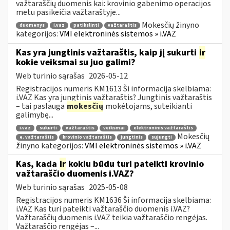
važtaraščių duomenis kai: krovinio gabenimo operacijos
metu pasikeičia važtaraštyje...
Mokesčių žinyno
duomenys
i.vaz
patikslinti
važtaraštis
kategorijos:
VMI elektroninės sistemos » i.VAZ
Kas yra jungtinis važtaraštis, kaip jį sukurti
ir
kokie veiksmai su juo galimi?
Web turinio sąrašas
2026-05-12
Registracijos numeris KM1613 Ši informacija skelbiama:
i.VAZ Kas yra jungtinis važtaraštis? Jungtinis važtaraštis
– tai paslauga
mokesčių
mokėtojams, suteikianti
galimybę...
i.vaz
sukurti
važtaraštis
veiksmai
elektroninis važtaraštis
Mokesčių
e. važtaraštis
krovinio važtaraštis
jungtinis
sujungti
žinyno kategorijos:
VMI elektroninės sistemos » i.VAZ
Kas, kada
ir
kokiu būdu turi pateikti krovinio
važtaraščio duomenis i.VAZ?
Web turinio sąrašas
2025-05-08
Registracijos numeris KM1636 Ši informacija skelbiama:
i.VAZ Kas turi pateikti važtaraščio duomenis i.VAZ?
Važtaraščių duomenis i.VAZ teikia važtaraščio rengėjas.
Važtaraščio rengėjas –...