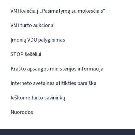
VMI kviečia į „Pasimatymą su mokesčiais“
VMI turto aukcionai
Įmonių VDU palyginimas
STOP šešėliui
Krašto apsaugos ministerijos informacija
Interneto svetainės atitikties paraiška
Ieškome turto savininkų
Nuorodos