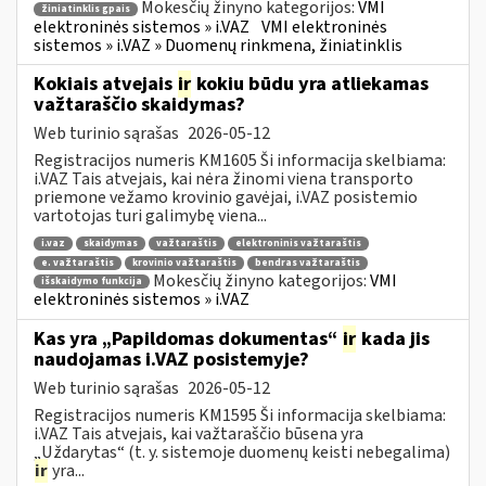
Mokesčių žinyno kategorijos:
VMI
žiniatinklis gpais
elektroninės sistemos » i.VAZ
VMI elektroninės
sistemos » i.VAZ » Duomenų rinkmena, žiniatinklis
Kokiais atvejais
ir
kokiu būdu yra atliekamas
važtaraščio skaidymas?
Web turinio sąrašas
2026-05-12
Registracijos numeris KM1605 Ši informacija skelbiama:
i.VAZ Tais atvejais, kai nėra žinomi viena transporto
priemone vežamo krovinio gavėjai, i.VAZ posistemio
vartotojas turi galimybę viena...
i.vaz
skaidymas
važtaraštis
elektroninis važtaraštis
e. važtaraštis
krovinio važtaraštis
bendras važtaraštis
Mokesčių žinyno kategorijos:
VMI
išskaidymo funkcija
elektroninės sistemos » i.VAZ
Kas yra „Papildomas dokumentas“
ir
kada jis
naudojamas i.VAZ posistemyje?
Web turinio sąrašas
2026-05-12
Registracijos numeris KM1595 Ši informacija skelbiama:
i.VAZ Tais atvejais, kai važtaraščio būsena yra
„Uždarytas“ (t. y. sistemoje duomenų keisti nebegalima)
ir
yra...