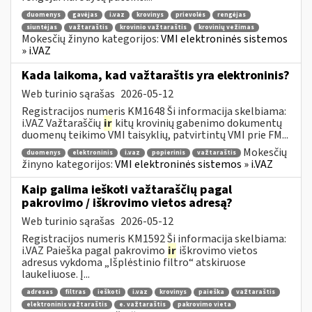
duomenys
gavėjas
i.vaz
krovinys
prievolės
rengėjas
siuntėjas
važtaraštis
krovinio važtaraštis
krovinių vežimas
Mokesčių žinyno kategorijos:
VMI elektroninės sistemos
» i.VAZ
Kada laikoma, kad važtaraštis yra elektroninis?
Web turinio sąrašas
2026-05-12
Registracijos numeris KM1648 Ši informacija skelbiama:
i.VAZ Važtaraščių
ir
kitų krovinių gabenimo dokumentų
duomenų teikimo VMI taisyklių, patvirtintų VMI prie FM...
Mokesčių
duomenys
elektroninis
i.vaz
popierinis
važtaraštis
žinyno kategorijos:
VMI elektroninės sistemos » i.VAZ
Kaip galima ieškoti važtaraščių pagal
pakrovimo / iškrovimo vietos adresą?
Web turinio sąrašas
2026-05-12
Registracijos numeris KM1592 Ši informacija skelbiama:
i.VAZ Paieška pagal pakrovimo
ir
iškrovimo vietos
adresus vykdoma „Išplėstinio filtro“ atskiruose
laukeliuose. Į...
adresas
filtras
ieškoti
i.vaz
krovinys
paieška
važtaraštis
elektroninis važtaraštis
e. važtaraštis
pakrovimo vieta