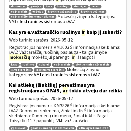
duomenys
gavėjas
i.vaz
krovinys
siuntėjas
teikti
važtaraštis
vežėjas
krovinio važtaraštis
krovinių vežimas
Mokesčių žinyno kategorijos:
važtaraščio duomenų teikimas
VMI elektroninės sistemos » i.VAZ
Kas yra e.važtaraščio ruošinys
ir
kaip jį sukurti?
Web turinio sąrašas
2026-05-12
Registracijos numeris KM1603 Ši informacija skelbiama:
i.VAZ Važtaraščių ruošinių paslauga - tai galimybė
mokesčių
mokėtojui parengti
ir
išsaugoti...
i.vaz
ruošinys
sukurti
važtaraštis
elektroninis važtaraštis
Mokesčių žinyno
e. važtaraštis
krovinio važtaraštis
kategorijos:
VMI elektroninės sistemos » i.VAZ
Kai atliekų (šiukšlių) pervežimas yra
registruojamas GPAIS,
ar
tokiu atveju dar reikia
Web turinio sąrašas
2026-05-12
Registracijos numeris KM3826 Ši informacija skelbiama:
i.VAZ Duomenų rinkmena, žiniatinklis Ši informacija
skelbiama: Duomenų rinkmena, žiniatinklis Pagal
Taisyklių 11.7 papunktį, VMI važtaraščio...
gpais i.vaz
gpais duomenų pateikimas vmi
atliekų vežimas i.vaz