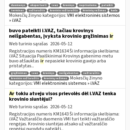
duomenys
eksportuoti
i.vaz
krovinys
neprivaloma
pateikti
terminas
važtaraštis
krovinio važtaraštis
krovinių vežimas
kada
Mokesčių žinyno kategorijos:
VMI elektroninės sistemos
» i.VAZ
buvo pateikti i.VAZ, tačiau krovinys
neišgabentas, įvyksta krovinio grąžinimas
ir
Web turinio sąrašas
2026-05-12
Registracijos numeris KM1634 Ši informacija skelbiama:
i.VAZ Situacija Paaiškinimai Krovinys gabenimo metu
buvo atšauktas
ir
nepasiekė krovinio gavėjo arba
pristatytas...
grąžinimas
i.vaz
krovinys
neišgabentas
važtaraštis
Mokesčių žinyno
krovinio važtaraštis
krovinių vežimas
kategorijos:
VMI elektroninės sistemos » i.VAZ
Ar
tokiu atveju visos prievolės dėl i.VAZ tenka
krovinio siuntėjui?
Web turinio sąrašas
2026-05-12
Registracijos numeris KM1643 Ši informacija skelbiama:
i.VAZ Važtaraščio duomenis VMI turi teikti važtaraščio
rengėjas. Krovinio siuntėjas atsako už važtaraščio
rengėjui nurodytų pateikti...