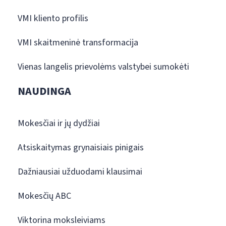
VMI kliento profilis
VMI skaitmeninė transformacija
Vienas langelis prievolėms valstybei sumokėti
NAUDINGA
Mokesčiai ir jų dydžiai
Atsiskaitymas grynaisiais pinigais
Dažniausiai užduodami klausimai
Mokesčių ABC
Viktorina moksleiviams