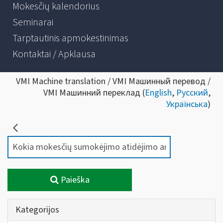
Mokesčių kalendorius
Seminarai
Tarptautinis apmokestinimas
Kontaktai / Apklausa
VMI Machine translation / VMI Машинный перевод /
VMI Машинний переклад (
English
,
Русский
,
Українська
)
Paieška
Kategorijos