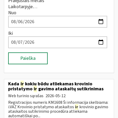
Praėjusiais metais
Laikotarpyje…
Nuo
Iki
Paieška
Kada
ir
kokiu būdu atliekamas krovinio
pristatymo
ir
gavimo ataskaitų sutikrinimas
Web turinio sąrašas
2026-05-12
Registracijos numeris KM1608 Ši informacija skelbiama:
i.VAZ Krovinio pristatymo ataskaitos
ir
krovinio gavimo
ataskaitos sutikrinimo procedūra atliekama
automatiškai po...