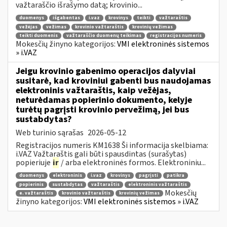
važtaraščio išrašymo datą; krovinio...
duomenys
išgabentas
i.vaz
krovinys
teikti
važtaraštis
vežėjas
vežimas
krovinio važtaraštis
krovinių vežimas
teikti duomenis
važtaraščio duomenų teikimas
registracijos numeris
Mokesčių žinyno kategorijos:
VMI elektroninės sistemos
» i.VAZ
Jeigu krovinio gabenimo operacijos dalyviai
susitarė, kad kroviniui gabenti bus naudojamas
elektroninis važtaraštis, kaip vežėjas,
neturėdamas popierinio dokumento, kelyje
turėtų pagrįsti krovinio pervežimą, jei bus
sustabdytas?
Web turinio sąrašas
2026-05-12
Registracijos numeris KM1638 Ši informacija skelbiama:
i.VAZ Važtaraštis gali būti spausdintas (surašytas)
popieriuje
ir
/ arba elektroninės formos. Elektroniniu...
duomenys
elektroninis
i.vaz
krovinys
pagrįsti
patikra
popierinis
sustabdytas
važtaraštis
elektroninis važtaraštis
Mokesčių
e. važtaraštis
krovinio važtaraštis
krovinių vežimas
žinyno kategorijos:
VMI elektroninės sistemos » i.VAZ