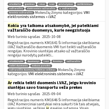
ataskaita
gavimas
i.mas
i.vaz
pristatymas
sutikrinimas
važtaraštis
elektroninis važtaraštis
e. važtaraštis
Mokesčių žinyno kategorijos:
VMI
krovinio važtaraštis
elektroninės sistemos » i.VAZ
Kokia
yra taikoma atsakomybė, jei pateikiami
važtaraščio duomenys, kurie neegzistuoja
Web turinio sąrašas
2025-10-08
Registracijos numeris KM1641 Ši informacija skelbiama:
i.VAZ Važtaraščio duomenis VMI turi teikti važtaraščio
rengėjas. Krovinio siuntėjas atsako už važtaraščio
rengėjui nurodytų pateikti...
atsakomybė
duomenys
i.vaz
krovinys
važtaraštis
teikti duomenis
nebuvo pateikti
Mokesčių žinyno
važtaraščio duomenų teikimas vežimas
kategorijos:
VMI elektroninės sistemos » i.VAZ
Ar
reikia teikti duomenis i.VAZ, jeigu krovinio
siuntėjas savo transportu veža prekes
Web turinio sąrašas
2025-09-04
Registracijos numeris KM1646 Ši informacija skelbiama:
i.VAZ Komerciniai santykiai nėra sukurti tik tais atvejais,
jeigu siuntėjas, vežėjas
ir
gavėjas sutampa. Visais...