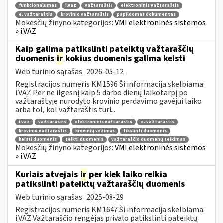
funkcionalumas
i.vaz
važtaraštis
elektroninis važtaraštis
e. važtaraštis
krovinio važtaraštis
papildomas dokumentas
Mokesčių žinyno kategorijos:
VMI elektroninės sistemos
» i.VAZ
Kaip galima patikslinti pateiktų važtaraščių
duomenis
ir
kokius duomenis galima keisti
Web turinio sąrašas
2026-05-12
Registracijos numeris KM1596 Ši informacija skelbiama:
i.VAZ Per ne ilgesnį kaip 5 darbo dienų laikotarpį po
važtaraštyje nurodyto krovinio perdavimo gavėjui laiko
arba tol, kol važtaraštis turi...
i.vaz
važtaraštis
elektroninis važtaraštis
e. važtaraštis
krovinio važtaraštis
krovinių vežimas
tikslinti duomenis
keisti duomenis
teikti duomenis
važtaraščio duomenų teikimas
Mokesčių žinyno kategorijos:
VMI elektroninės sistemos
» i.VAZ
Kuriais atvejais
ir
per kiek laiko reikia
patikslinti pateiktų važtaraščių duomenis
Web turinio sąrašas
2025-08-29
Registracijos numeris KM1647 Ši informacija skelbiama:
i.VAZ Važtaraščio rengėjas privalo patikslinti pateiktų