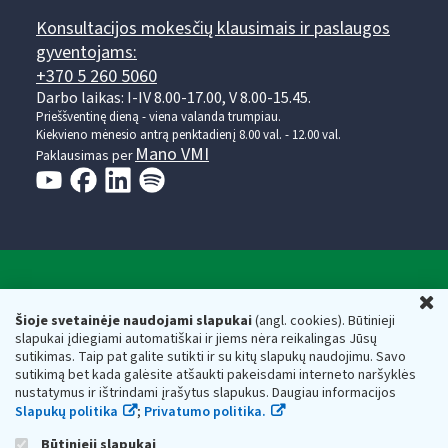
Konsultacijos mokesčių klausimais ir paslaugos
gyventojams:
+370 5 260 5060
Darbo laikas: I-IV 8.00-17.00, V 8.00-15.45.
Prieššventinę dieną - viena valanda trumpiau.
Kiekvieno mėnesio antrą penktadienį 8.00 val. - 12.00 val.
Mano VMI
Paklausimas per
Valstybinė mokesčių inspekcija prie Lietuvos
U
Respublikos finansų ministerijos
Šioje svetainėje naudojami slapukai
(angl. cookies). Būtinieji
slapukai įdiegiami automatiškai ir jiems nėra reikalingas Jūsų
Biudžetinė įstaiga. Juridinio asmens kodas — 188659752,
sutikimas. Taip pat galite sutikti ir su kitų slapukų naudojimu. Savo
adresas: Vasario 16-osios g. 14, 01107 Vilnius, Lietuva, el.paštas:
sutikimą bet kada galėsite atšaukti pakeisdami interneto naršyklės
vmi@vmi.lt
, E. pristatymo dėžutės adresas 188659752
nustatymus ir ištrindami įrašytus slapukus. Daugiau informacijos
Duomenys apie Valstybinę mokesčių inspekciją prie Lietuvos
Slapukų politika
;
Privatumo politika.
Respublikos finansų ministerijos kaupiami ir saugomi Juridinių
asmenų registre
Būtinieji slapukai