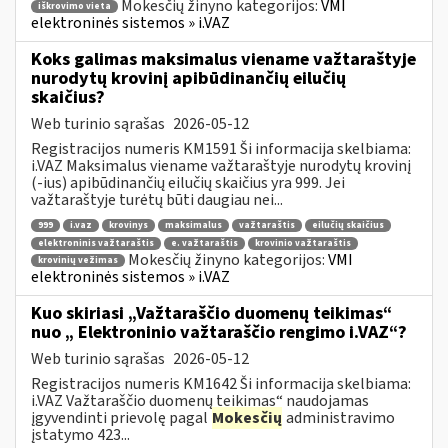
Mokesčių žinyno kategorijos:
VMI
iškrovimo vieta
elektroninės sistemos » i.VAZ
Koks galimas maksimalus viename važtaraštyje
nurodytų krovinį apibūdinančių eilučių
skaičius?
Web turinio sąrašas
2026-05-12
Registracijos numeris KM1591 Ši informacija skelbiama:
i.VAZ Maksimalus viename važtaraštyje nurodytų krovinį
(-ius) apibūdinančių eilučių skaičius yra 999. Jei
važtaraštyje turėtų būti daugiau nei...
999
i.vaz
krovinys
maksimalus
važtaraštis
eilučių skaičius
elektroninis važtaraštis
e. važtaraštis
krovinio važtaraštis
Mokesčių žinyno kategorijos:
VMI
krovinių vežimas
elektroninės sistemos » i.VAZ
Kuo skiriasi „Važtaraščio duomenų teikimas“
nuo „ Elektroninio važtaraščio rengimo i.VAZ“?
Web turinio sąrašas
2026-05-12
Registracijos numeris KM1642 Ši informacija skelbiama:
i.VAZ Važtaraščio duomenų teikimas“ naudojamas
įgyvendinti prievolę pagal
Mokesčių
administravimo
įstatymo 423...