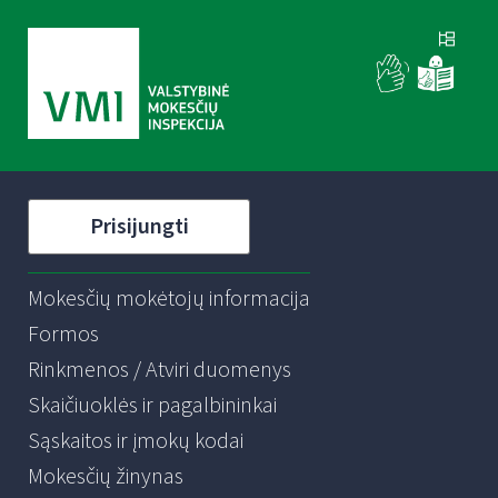
Prisijungti
Mokesčių mokėtojų informacija
Formos
Rinkmenos / Atviri duomenys
Skaičiuoklės ir pagalbininkai
Sąskaitos ir įmokų kodai
Mokesčių žinynas