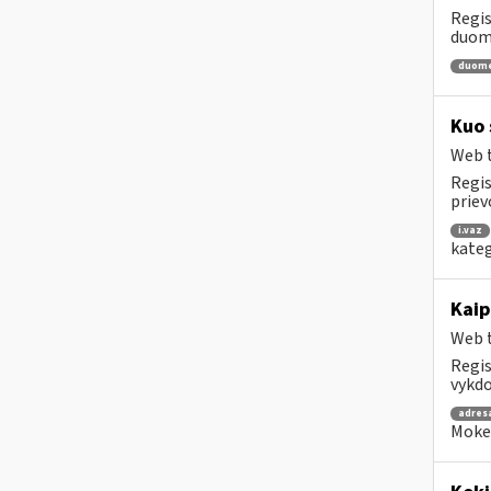
Regis
duome
duom
Kuo 
Web t
Regis
priev
i.vaz
kateg
Kaip
Web t
Regis
vykdo
adres
Mokes