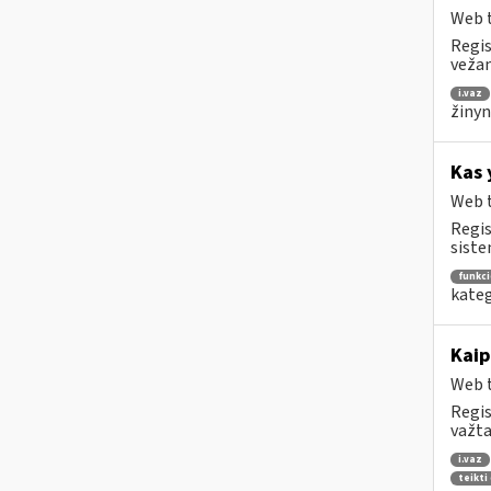
Web t
Regis
vežam
i.vaz
žinyn
Kas 
Web t
Regis
siste
funkc
kateg
Kaip
Web t
Regis
važta
i.vaz
teikti