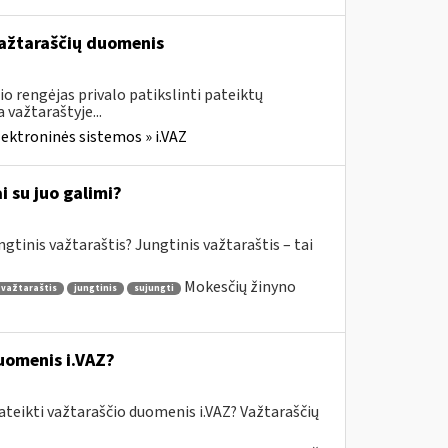
 važtaraščių duomenis
o rengėjas privalo patikslinti pateiktų
važtaraštyje...
lektroninės sistemos » i.VAZ
 su juo galimi?
gtinis važtaraštis? Jungtinis važtaraštis – tai
Mokesčių žinyno
 važtaraštis
jungtinis
sujungti
uomenis i.VAZ?
ateikti važtaraščio duomenis i.VAZ? Važtaraščių