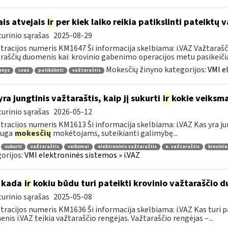
ais atvejais
ir
per kiek laiko reikia patikslinti pateiktų
urinio sąrašas
2025-08-29
tracijos numeris KM1647 Ši informacija skelbiama: i.VAZ Važtarašči
raščių duomenis kai: krovinio gabenimo operacijos metu pasikeičia 
Mokesčių žinyno kategorijos:
VMI e
enys
i.vaz
patikslinti
važtaraštis
yra jungtinis važtaraštis, kaip jį sukurti
ir
kokie veiksmai
urinio sąrašas
2026-05-12
tracijos numeris KM1613 Ši informacija skelbiama: i.VAZ Kas yra jun
auga
mokesčių
mokėtojams, suteikianti galimybę...
sukurti
važtaraštis
veiksmai
elektroninis važtaraštis
e. važtaraštis
krovinio
orijos:
VMI elektroninės sistemos » i.VAZ
 kada
ir
kokiu būdu turi pateikti krovinio važtaraščio d
urinio sąrašas
2025-05-08
tracijos numeris KM1636 Ši informacija skelbiama: i.VAZ Kas turi p
nis i.VAZ teikia važtaraščio rengėjas. Važtaraščio rengėjas –...