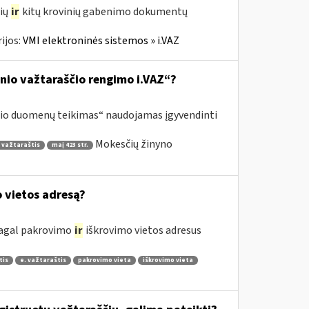
čių
ir
kitų krovinių gabenimo dokumentų
ijos:
VMI elektroninės sistemos » i.VAZ
inio važtaraščio rengimo i.VAZ“?
ščio duomenų teikimas“ naudojamas įgyvendinti
Mokesčių žinyno
 važtaraštis
maį 423 str.
o vietos adresą?
 pagal pakrovimo
ir
iškrovimo vietos adresus
tis
e. važtaraštis
pakrovimo vieta
iškrovimo vieta