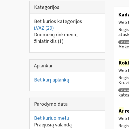
Kategorijos
Kad
Bet kurios kategorijos
Web t
i.VAZ
(29)
Regis
Duomenų rinkmena,
atask
žiniatinklis
(1)
atask
Mokes
Kok
Aplankai
Web t
Regis
Bet kurį aplanką
Krovi
atsak
kateg
Parodymo data
Ar
re
Bet kuriuo metu
Web t
Praėjusią valandą
Regis