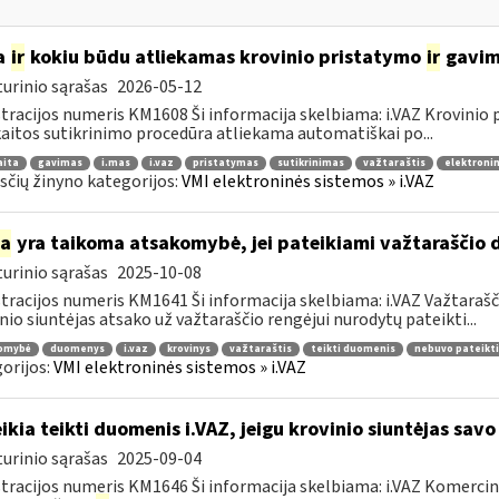
a
ir
kokiu būdu atliekamas krovinio pristatymo
ir
gavimo
urinio sąrašas
2026-05-12
tracijos numeris KM1608 Ši informacija skelbiama: i.VAZ Krovinio
aitos sutikrinimo procedūra atliekama automatiškai po...
aita
gavimas
i.mas
i.vaz
pristatymas
sutikrinimas
važtaraštis
elektronin
čių žinyno kategorijos:
VMI elektroninės sistemos » i.VAZ
ia
yra taikoma atsakomybė, jei pateikiami važtaraščio 
urinio sąrašas
2025-10-08
tracijos numeris KM1641 Ši informacija skelbiama: i.VAZ Važtarašči
nio siuntėjas atsako už važtaraščio rengėjui nurodytų pateikti...
omybė
duomenys
i.vaz
krovinys
važtaraštis
teikti duomenis
nebuvo pateikti
orijos:
VMI elektroninės sistemos » i.VAZ
ikia teikti duomenis i.VAZ, jeigu krovinio siuntėjas sav
urinio sąrašas
2025-09-04
tracijos numeris KM1646 Ši informacija skelbiama: i.VAZ Komerciniai 