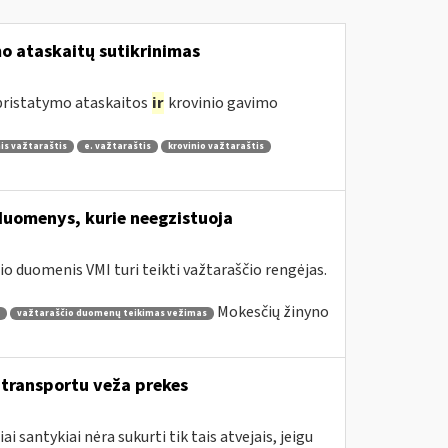
 ataskaitų sutikrinimas
 pristatymo ataskaitos
ir
krovinio gavimo
is važtaraštis
e. važtaraštis
krovinio važtaraštis
duomenys, kurie neegzistuoja
o duomenis VMI turi teikti važtaraščio rengėjas.
Mokesčių žinyno
važtaraščio duomenų teikimas vežimas
o transportu veža prekes
santykiai nėra sukurti tik tais atvejais, jeigu