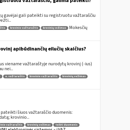
gistruotu važtaraščiu, galima pateikti?
 gavėjai gali pateikti su registruotu važtaraščiu
žti...
Mokesčių
štis
krovinio važtaraštis
krovinių vežimas
vinį apibūdinančių eilučių skaičius?
s viename važtaraštyje nurodytų krovinį (-ius)
 nei...
s
e. važtaraštis
krovinio važtaraštis
krovinių vežimas
 pateikti šiuos važtaraščio duomenis:
tą; krovinio...
inio važtaraštis
krovinių vežimas
teikti duomenis
VMI elektroninės sistemos » i.VAZ