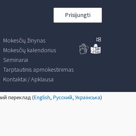
Prisijungti
Mokesčių žinynas
Mokesčių kalendorius
Seminarai
Tarptautinis apmokestinimas
Kontaktai / Apklausa
ний переклад (
English
,
Русский
,
Українська
)