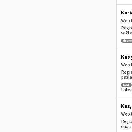
Kuri
Web t
Regis
važta
duom
Kas 
Web t
Regis
pasl
i.vaz
kateg
Kas,
Web t
Regis
duome