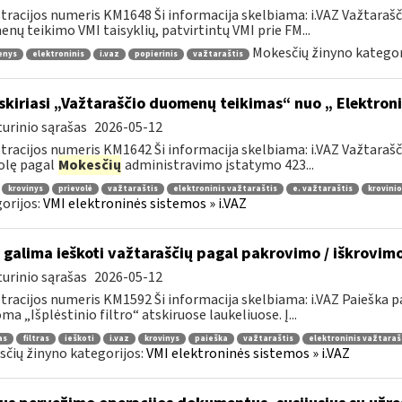
tracijos numeris KM1648 Ši informacija skelbiama: i.VAZ Važtaraš
nų teikimo VMI taisyklių, patvirtintų VMI prie FM...
Mokesčių žinyno kategor
enys
elektroninis
i.vaz
popierinis
važtaraštis
skiriasi „Važtaraščio duomenų teikimas“ nuo „ Elektron
urinio sąrašas
2026-05-12
tracijos numeris KM1642 Ši informacija skelbiama: i.VAZ Važtara
olę pagal
Mokesčių
administravimo įstatymo 423...
krovinys
prievolė
važtaraštis
elektroninis važtaraštis
e. važtaraštis
krovinio
orijos:
VMI elektroninės sistemos » i.VAZ
 galima ieškoti važtaraščių pagal pakrovimo / iškrovim
urinio sąrašas
2026-05-12
tracijos numeris KM1592 Ši informacija skelbiama: i.VAZ Paieška
ma „Išplėstinio filtro“ atskiruose laukeliuose. Į...
as
filtras
ieškoti
i.vaz
krovinys
paieška
važtaraštis
elektroninis važtaraš
čių žinyno kategorijos:
VMI elektroninės sistemos » i.VAZ