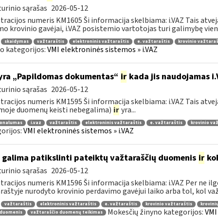
urinio sąrašas
2026-05-12
tracijos numeris KM1605 Ši informacija skelbiama: i.VAZ Tais atve
o krovinio gavėjai, i.VAZ posistemio vartotojas turi galimybę viena
skaidymas
važtaraštis
elektroninis važtaraštis
e. važtaraštis
krovinio važtaraš
o kategorijos:
VMI elektroninės sistemos » i.VAZ
yra „Papildomas dokumentas“
ir
kada jis naudojamas i
urinio sąrašas
2026-05-12
tracijos numeris KM1595 Ši informacija skelbiama: i.VAZ Tais atveja
moje duomenų keisti nebegalima)
ir
yra...
ionalumas
i.vaz
važtaraštis
elektroninis važtaraštis
e. važtaraštis
krovinio va
orijos:
VMI elektroninės sistemos » i.VAZ
 galima patikslinti pateiktų važtaraščių duomenis
ir
kok
urinio sąrašas
2026-05-12
tracijos numeris KM1596 Ši informacija skelbiama: i.VAZ Per ne ilg
raštyje nurodyto krovinio perdavimo gavėjui laiko arba tol, kol važt
važtaraštis
elektroninis važtaraštis
e. važtaraštis
krovinio važtaraštis
krovini
Mokesčių žinyno kategorijos:
VMI
 duomenis
važtaraščio duomenų teikimas