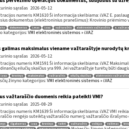
us pervežimo operacijos dokumentus, susijusius su užre
urinio sąrašas
2026-05-12
tracijos numeris KM1610 Ši informacija skelbiama: i.VAZ E. paslaugų
usius dokumentus (elektroninius pranešimus): Krovinio priėmimo ve
aita
dokumentas
i.mas
i.vaz
važtaraštis
elektroninis važtaraštis
e. važtara
o kategorijos:
VMI elektroninės sistemos » i.VAZ
 galimas maksimalus viename važtaraštyje nurodytų kro
urinio sąrašas
2026-05-12
tracijos numeris KM1591 Ši informacija skelbiama: i.VAZ Maksimalu
dinančių eilučių skaičius yra 999. Jei važtaraštyje turėtų būti daugiau
i.vaz
krovinys
maksimalus
važtaraštis
eilučių skaičius
elektroninis važtarašti
čių žinyno kategorijos:
VMI elektroninės sistemos » i.VAZ
us važtaraščio duomenis reikia pateikti VMI?
urinio sąrašas
2025-08-29
tracijos numeris KM1639 Ši informacija skelbiama: i.VAZ VMI reikia
raščio rengėjo suteiktą važtaraščio numerį; važtaraščio išrašymo da
enys
išgabentas
i.vaz
krovinys
teikti
važtaraštis
vežėjas
vežimas
krov
Mokesčių žinyno kategorijos:
raščio duomenų teikimas
registracijos numeris