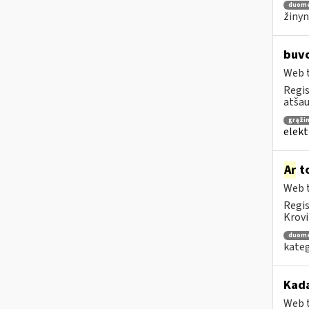
duom
žinyn
buvo
Web t
Regis
atša
grąži
elekt
Ar
to
Web t
Regis
Krovi
duom
kateg
Kada
Web t