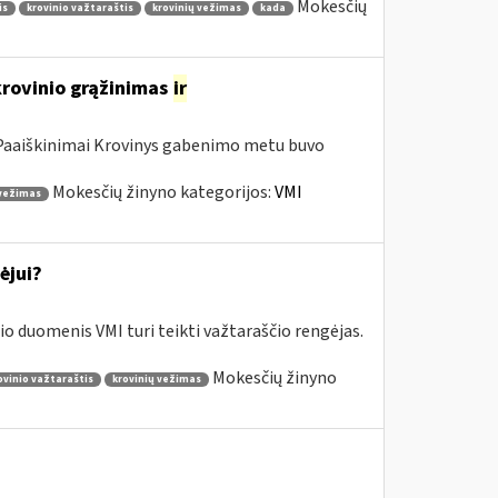
Mokesčių
is
krovinio važtaraštis
krovinių vežimas
kada
krovinio grąžinimas
ir
a Paaiškinimai Krovinys gabenimo metu buvo
Mokesčių žinyno kategorijos:
VMI
 vežimas
ėjui?
o duomenis VMI turi teikti važtaraščio rengėjas.
Mokesčių žinyno
ovinio važtaraštis
krovinių vežimas