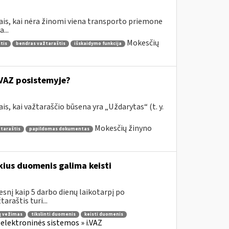
jais, kai nėra žinomi viena transporto priemone
...
Mokesčių
tis
bendras važtaraštis
išskaidymo funkcija
.VAZ posistemyje?
is, kai važtaraščio būsena yra „Uždarytas“ (t. y.
Mokesčių žinyno
žtaraštis
papildomas dokumentas
ius duomenis galima keisti
esnį kaip 5 darbo dienų laikotarpį po
araštis turi...
ų vežimas
tikslinti duomenis
keisti duomenis
 elektroninės sistemos » i.VAZ