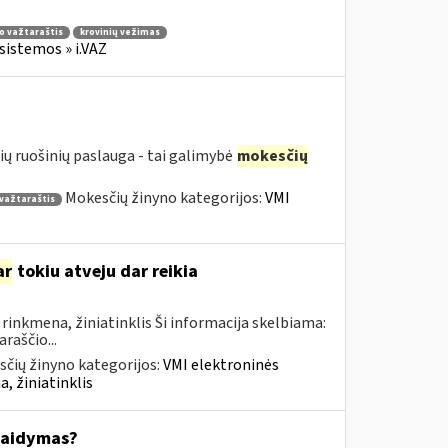
io važtaraštis
krovinių vežimas
sistemos » i.VAZ
ių ruošinių paslauga - tai galimybė
mokesčių
Mokesčių žinyno kategorijos:
VMI
 važtaraštis
ar
tokiu atveju dar reikia
inkmena, žiniatinklis Ši informacija skelbiama:
raščio...
čių žinyno kategorijos:
VMI elektroninės
, žiniatinklis
kaidymas?