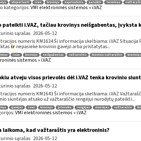
enys
eksportuoti
i.vaz
krovinys
neprivaloma
pateikti
terminas
važtarašt
o kategorijos:
VMI elektroninės sistemos » i.VAZ
 pateikti i.VAZ, tačiau krovinys neišgabentas, įvyksta 
urinio sąrašas
2026-05-12
tracijos numeris KM1634 Ši informacija skelbiama: i.VAZ Situacij
uktas
ir
nepasiekė krovinio gavėjo arba pristatytas...
nimas
i.vaz
krovinys
neišgabentas
važtaraštis
krovinio važtaraštis
krovinių
roninės sistemos » i.VAZ
kiu atveju visos prievolės dėl i.VAZ tenka krovinio siunt
urinio sąrašas
2026-05-12
tracijos numeris KM1643 Ši informacija skelbiama: i.VAZ Važtarašči
nio siuntėjas atsako už važtaraščio rengėjui nurodytų pateikti...
enys
gavėjas
i.vaz
krovinys
prievolės
rengėjas
siuntėjas
važtaraštis
kr
orijos:
VMI elektroninės sistemos » i.VAZ
 laikoma, kad važtaraštis yra elektroninis?
urinio sąrašas
2026-05-12