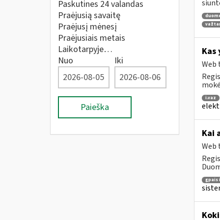
siunt
Paskutines 24 valandas
Praėjusią savaitę
duom
Praėjusį mėnesį
važta
Praėjusiais metais
Laikotarpyje…
Kas 
Nuo
Iki
Web t
Regis
mokė
i.vaz
elekt
Paieška
Kai 
Web t
Regis
Duome
gpais 
siste
Koki