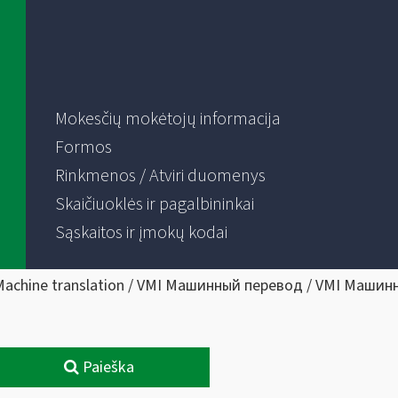
Mokesčių mokėtojų informacija
Formos
Rinkmenos / Atviri duomenys
Skaičiuoklės ir pagalbininkai
Sąskaitos ir įmokų kodai
Machine translation / VMI Машинный перевод / VMI Машин
Paieška