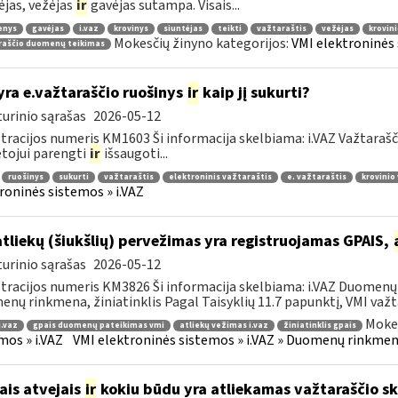
ėjas, vežėjas
ir
gavėjas sutampa. Visais...
enys
gavėjas
i.vaz
krovinys
siuntėjas
teikti
važtaraštis
vežėjas
krovin
Mokesčių žinyno kategorijos:
VMI elektroninės 
raščio duomenų teikimas
yra e.važtaraščio ruošinys
ir
kaip jį sukurti?
urinio sąrašas
2026-05-12
tracijos numeris KM1603 Ši informacija skelbiama: i.VAZ Važtarašč
tojui parengti
ir
išsaugoti...
ruošinys
sukurti
važtaraštis
elektroninis važtaraštis
e. važtaraštis
krovinio
roninės sistemos » i.VAZ
atliekų (šiukšlių) pervežimas yra registruojamas GPAIS,
urinio sąrašas
2026-05-12
tracijos numeris KM3826 Ši informacija skelbiama: i.VAZ Duomenų r
nų rinkmena, žiniatinklis Pagal Taisyklių 11.7 papunktį, VMI važta
Mokes
i.vaz
gpais duomenų pateikimas vmi
atliekų vežimas i.vaz
žiniatinklis gpais
mos » i.VAZ
VMI elektroninės sistemos » i.VAZ » Duomenų rinkmena
ais atvejais
ir
kokiu būdu yra atliekamas važtaraščio s