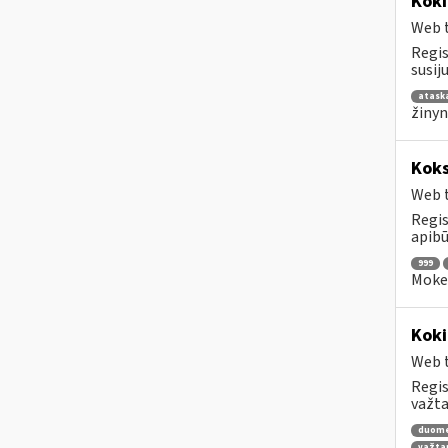
Koki
Web t
Regis
susij
atask
žinyn
Koks
Web t
Regis
apibū
999
Mokes
Koki
Web t
Regis
važta
duom
važta