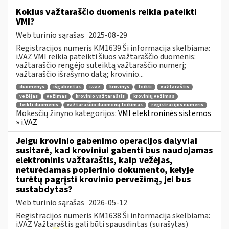
Kokius važtaraščio duomenis reikia pateikti
VMI?
Web turinio sąrašas
2025-08-29
Registracijos numeris KM1639 Ši informacija skelbiama:
i.VAZ VMI reikia pateikti šiuos važtaraščio duomenis:
važtaraščio rengėjo suteiktą važtaraščio numerį;
važtaraščio išrašymo datą; krovinio...
duomenys
išgabentas
i.vaz
krovinys
teikti
važtaraštis
vežėjas
vežimas
krovinio važtaraštis
krovinių vežimas
teikti duomenis
važtaraščio duomenų teikimas
registracijos numeris
Mokesčių žinyno kategorijos:
VMI elektroninės sistemos
» i.VAZ
Jeigu krovinio gabenimo operacijos dalyviai
susitarė, kad kroviniui gabenti bus naudojamas
elektroninis važtaraštis, kaip vežėjas,
neturėdamas popierinio dokumento, kelyje
turėtų pagrįsti krovinio pervežimą, jei bus
sustabdytas?
Web turinio sąrašas
2026-05-12
Registracijos numeris KM1638 Ši informacija skelbiama:
i.VAZ Važtaraštis gali būti spausdintas (surašytas)