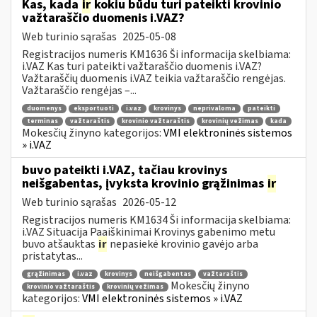
Kas, kada
ir
kokiu būdu turi pateikti krovinio
važtaraščio duomenis i.VAZ?
Web turinio sąrašas
2025-05-08
Registracijos numeris KM1636 Ši informacija skelbiama:
i.VAZ Kas turi pateikti važtaraščio duomenis i.VAZ?
Važtaraščių duomenis i.VAZ teikia važtaraščio rengėjas.
Važtaraščio rengėjas –...
duomenys
eksportuoti
i.vaz
krovinys
neprivaloma
pateikti
terminas
važtaraštis
krovinio važtaraštis
krovinių vežimas
kada
Mokesčių žinyno kategorijos:
VMI elektroninės sistemos
» i.VAZ
buvo pateikti i.VAZ, tačiau krovinys
neišgabentas, įvyksta krovinio grąžinimas
ir
Web turinio sąrašas
2026-05-12
Registracijos numeris KM1634 Ši informacija skelbiama:
i.VAZ Situacija Paaiškinimai Krovinys gabenimo metu
buvo atšauktas
ir
nepasiekė krovinio gavėjo arba
pristatytas...
grąžinimas
i.vaz
krovinys
neišgabentas
važtaraštis
Mokesčių žinyno
krovinio važtaraštis
krovinių vežimas
kategorijos:
VMI elektroninės sistemos » i.VAZ