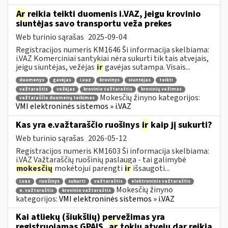
Ar
reikia teikti duomenis i.VAZ, jeigu krovinio
siuntėjas savo transportu veža prekes
Web turinio sąrašas
2025-09-04
Registracijos numeris KM1646 Ši informacija skelbiama:
i.VAZ Komerciniai santykiai nėra sukurti tik tais atvejais,
jeigu siuntėjas, vežėjas
ir
gavėjas sutampa. Visais...
duomenys
gavėjas
i.vaz
krovinys
siuntėjas
teikti
važtaraštis
vežėjas
krovinio važtaraštis
krovinių vežimas
Mokesčių žinyno kategorijos:
važtaraščio duomenų teikimas
VMI elektroninės sistemos » i.VAZ
Kas yra e.važtaraščio ruošinys
ir
kaip jį sukurti?
Web turinio sąrašas
2026-05-12
Registracijos numeris KM1603 Ši informacija skelbiama:
i.VAZ Važtaraščių ruošinių paslauga - tai galimybė
mokesčių
mokėtojui parengti
ir
išsaugoti...
i.vaz
ruošinys
sukurti
važtaraštis
elektroninis važtaraštis
Mokesčių žinyno
e. važtaraštis
krovinio važtaraštis
kategorijos:
VMI elektroninės sistemos » i.VAZ
Kai atliekų (šiukšlių) pervežimas yra
registruojamas GPAIS,
ar
tokiu atveju dar reikia