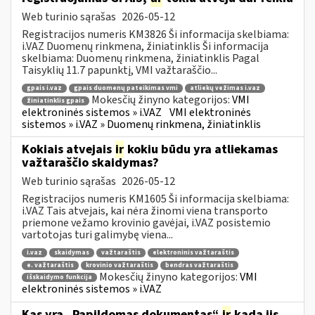
Web turinio sąrašas
2026-05-12
Registracijos numeris KM3826 Ši informacija skelbiama:
i.VAZ Duomenų rinkmena, žiniatinklis Ši informacija
skelbiama: Duomenų rinkmena, žiniatinklis Pagal
Taisyklių 11.7 papunktį, VMI važtaraščio...
gpais i.vaz
gpais duomenų pateikimas vmi
atliekų vežimas i.vaz
Mokesčių žinyno kategorijos:
VMI
žiniatinklis gpais
elektroninės sistemos » i.VAZ
VMI elektroninės
sistemos » i.VAZ » Duomenų rinkmena, žiniatinklis
Kokiais atvejais
ir
kokiu būdu yra atliekamas
važtaraščio skaidymas?
Web turinio sąrašas
2026-05-12
Registracijos numeris KM1605 Ši informacija skelbiama:
i.VAZ Tais atvejais, kai nėra žinomi viena transporto
priemone vežamo krovinio gavėjai, i.VAZ posistemio
vartotojas turi galimybę viena...
i.vaz
skaidymas
važtaraštis
elektroninis važtaraštis
e. važtaraštis
krovinio važtaraštis
bendras važtaraštis
Mokesčių žinyno kategorijos:
VMI
išskaidymo funkcija
elektroninės sistemos » i.VAZ
Kas yra „Papildomas dokumentas“
ir
kada jis