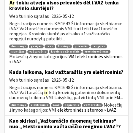
Ar
tokiu atveju visos prievolės dėl i.VAZ tenka
krovinio siuntėjui?
Web turinio sąrašas
2026-05-12
Registracijos numeris KM1643 Ši informacija skelbiama:
i.VAZ Važtaraščio duomenis VMI turi teikti važtaraščio
rengėjas. Krovinio siuntėjas atsako už važtaraščio
rengėjui nurodytų pateikti...
duomenys
gavėjas
i.vaz
krovinys
prievolės
rengėjas
siuntėjas
važtaraštis
krovinio važtaraštis
krovinių vežimas
Mokesčių žinyno kategorijos:
VMI elektroninės sistemos
» i.VAZ
Kada laikoma, kad važtaraštis yra elektroninis?
Web turinio sąrašas
2026-05-12
Registracijos numeris KM1648 Ši informacija skelbiama:
i.VAZ Važtaraščių
ir
kitų krovinių gabenimo dokumentų
duomenų teikimo VMI taisyklių, patvirtintų VMI prie FM...
Mokesčių
duomenys
elektroninis
i.vaz
popierinis
važtaraštis
žinyno kategorijos:
VMI elektroninės sistemos » i.VAZ
Kuo skiriasi „Važtaraščio duomenų teikimas“
nuo „ Elektroninio važtaraščio rengimo i.VAZ“?