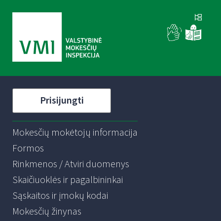
Prisijungti
Mokesčių mokėtojų informacija
Formos
Rinkmenos / Atviri duomenys
Skaičiuoklės ir pagalbininkai
Sąskaitos ir įmokų kodai
Mokesčių žinynas