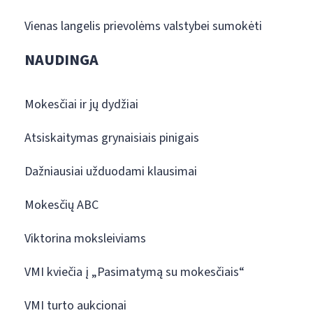
Vienas langelis prievolėms valstybei sumokėti
NAUDINGA
Mokesčiai ir jų dydžiai
Atsiskaitymas grynaisiais pinigais
Dažniausiai užduodami klausimai
Mokesčių ABC
Viktorina moksleiviams
VMI kviečia į „Pasimatymą su mokesčiais“
VMI turto aukcionai