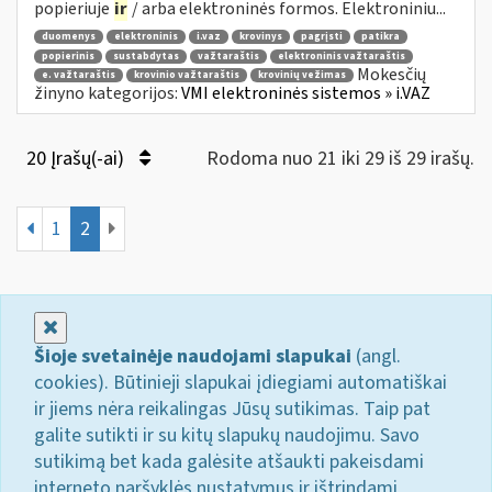
popieriuje
ir
/ arba elektroninės formos. Elektroniniu...
duomenys
elektroninis
i.vaz
krovinys
pagrįsti
patikra
popierinis
sustabdytas
važtaraštis
elektroninis važtaraštis
Mokesčių
e. važtaraštis
krovinio važtaraštis
krovinių vežimas
žinyno kategorijos:
VMI elektroninės sistemos » i.VAZ
20 Įrašų(-ai)
Rodoma nuo 21 iki 29 iš 29 irašų.
1
2
Uždaryti
Šioje svetainėje naudojami slapukai
(angl.
cookies). Būtinieji slapukai įdiegiami automatiškai
ir jiems nėra reikalingas Jūsų sutikimas. Taip pat
galite sutikti ir su kitų slapukų naudojimu. Savo
sutikimą bet kada galėsite atšaukti pakeisdami
interneto naršyklės nustatymus ir ištrindami