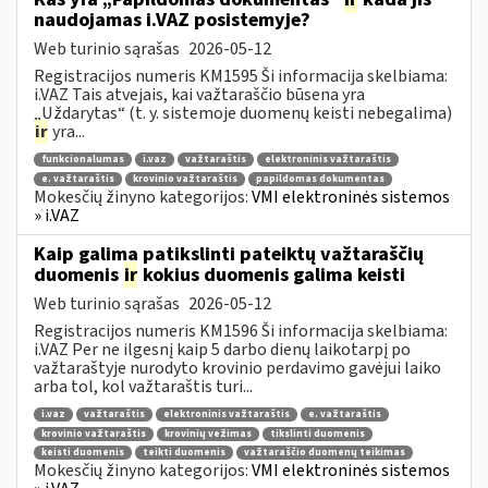
naudojamas i.VAZ posistemyje?
Web turinio sąrašas
2026-05-12
Registracijos numeris KM1595 Ši informacija skelbiama:
i.VAZ Tais atvejais, kai važtaraščio būsena yra
„Uždarytas“ (t. y. sistemoje duomenų keisti nebegalima)
ir
yra...
funkcionalumas
i.vaz
važtaraštis
elektroninis važtaraštis
e. važtaraštis
krovinio važtaraštis
papildomas dokumentas
Mokesčių žinyno kategorijos:
VMI elektroninės sistemos
» i.VAZ
Kaip galima patikslinti pateiktų važtaraščių
duomenis
ir
kokius duomenis galima keisti
Web turinio sąrašas
2026-05-12
Registracijos numeris KM1596 Ši informacija skelbiama:
i.VAZ Per ne ilgesnį kaip 5 darbo dienų laikotarpį po
važtaraštyje nurodyto krovinio perdavimo gavėjui laiko
arba tol, kol važtaraštis turi...
i.vaz
važtaraštis
elektroninis važtaraštis
e. važtaraštis
krovinio važtaraštis
krovinių vežimas
tikslinti duomenis
keisti duomenis
teikti duomenis
važtaraščio duomenų teikimas
Mokesčių žinyno kategorijos:
VMI elektroninės sistemos