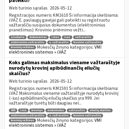
pateikti?
Web turinio sąrašas
2026-05-12
Registracijos numeris KM1610 Ši informacija skelbiama:
i.VAZ E. paslaugų gavėjai gali pateikti su registruotu
važtaraščiu susijusius dokumentus (elektroninius
pranešimus): Krovinio priėmimo vežti...
ataskaita
dokumentas
i.mas
i.vaz
važtaraštis
elektroninis važtaraštis
e. važtaraštis
krovinio važtaraštis
Mokesčių žinyno kategorijos:
VMI
krovinių vežimas
elektroninės sistemos » i.VAZ
Koks galimas maksimalus viename važtaraštyje
nurodytų krovinį apibūdinančių eilučių
skaičius?
Web turinio sąrašas
2026-05-12
Registracijos numeris KM1591 Ši informacija skelbiama:
i.VAZ Maksimalus viename važtaraštyje nurodytų krovinį
(-ius) apibūdinančių eilučių skaičius yra 999. Jei
važtaraštyje turėtų būti daugiau nei...
999
i.vaz
krovinys
maksimalus
važtaraštis
eilučių skaičius
elektroninis važtaraštis
e. važtaraštis
krovinio važtaraštis
Mokesčių žinyno kategorijos:
VMI
krovinių vežimas
elektroninės sistemos » i.VAZ