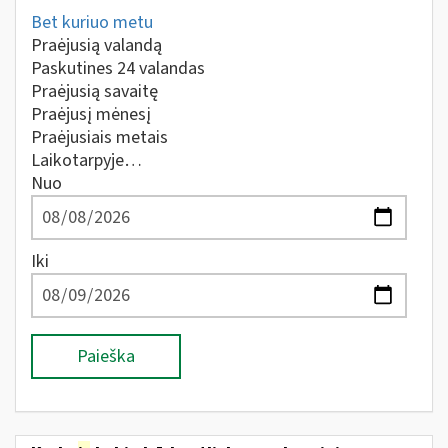
Bet kuriuo metu
Praėjusią valandą
Paskutines 24 valandas
Praėjusią savaitę
Praėjusį mėnesį
Praėjusiais metais
Laikotarpyje…
Nuo
Iki
Paieška