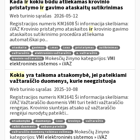
Kada
ir
kokiu būdu atliekamas krovinio
pristatymo
ir
gavimo ataskaitų sutikrinimas
Web turinio sąrašas
2026-05-12
Registracijos numeris KM1608 Ši informacija skelbiama:
i.VAZ Krovinio pristatymo ataskaitos
ir
krovinio gavimo
ataskaitos sutikrinimo procedūra atliekama
automatiškai po...
ataskaita
gavimas
i.mas
i.vaz
pristatymas
sutikrinimas
važtaraštis
elektroninis važtaraštis
e. važtaraštis
Mokesčių žinyno kategorijos:
VMI
krovinio važtaraštis
elektroninės sistemos » i.VAZ
Kokia
yra taikoma atsakomybė, jei pateikiami
važtaraščio duomenys, kurie neegzistuoja
Web turinio sąrašas
2025-10-08
Registracijos numeris KM1641 Ši informacija skelbiama:
i.VAZ Važtaraščio duomenis VMI turi teikti važtaraščio
rengėjas. Krovinio siuntėjas atsako už važtaraščio
rengėjui nurodytų pateikti...
atsakomybė
duomenys
i.vaz
krovinys
važtaraštis
teikti duomenis
nebuvo pateikti
Mokesčių žinyno
važtaraščio duomenų teikimas vežimas
kategorijos:
VMI elektroninės sistemos » i.VAZ