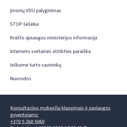
Įmonių VDU palyginimas
STOP šešėliui
Krašto apsaugos ministerijos informacija
Interneto svetainės atitikties paraiška
Ieškome turto savininkų
Nuorodos
Konsultacijos mokesčių klausimais ir paslaugos
gyventojams:
+370 5 260 5060