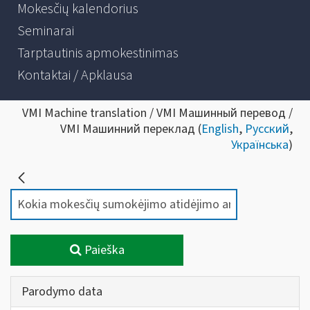
Mokesčių kalendorius
Seminarai
Tarptautinis apmokestinimas
Kontaktai / Apklausa
VMI Machine translation / VMI Машинный перевод /
VMI Машинний переклад (
English
,
Русский
,
Українська
)
Paieška
Parodymo data