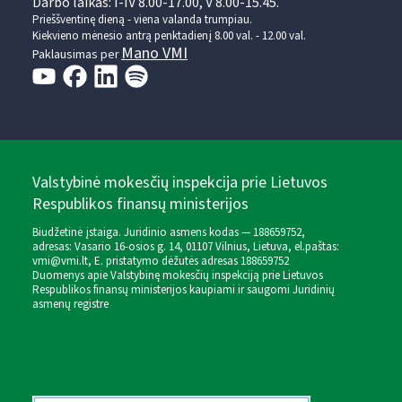
Darbo laikas: I-IV 8.00-17.00, V 8.00-15.45.
Prieššventinę dieną - viena valanda trumpiau.
Kiekvieno mėnesio antrą penktadienį 8.00 val. - 12.00 val.
Mano VMI
Paklausimas per
Valstybinė mokesčių inspekcija prie Lietuvos
Respublikos finansų ministerijos
Biudžetinė įstaiga. Juridinio asmens kodas — 188659752,
adresas: Vasario 16-osios g. 14, 01107 Vilnius, Lietuva, el.paštas:
vmi@vmi.lt
, E. pristatymo dėžutės adresas 188659752
Duomenys apie Valstybinę mokesčių inspekciją prie Lietuvos
Respublikos finansų ministerijos kaupiami ir saugomi Juridinių
asmenų registre