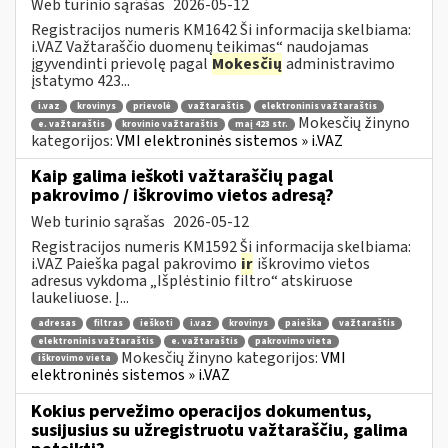
Web turinio sąrašas
2026-05-12
Registracijos numeris KM1642 Ši informacija skelbiama:
i.VAZ Važtaraščio duomenų teikimas“ naudojamas
įgyvendinti prievolę pagal
Mokesčių
administravimo
įstatymo 423...
i.vaz
krovinys
prievolė
važtaraštis
elektroninis važtaraštis
Mokesčių žinyno
e. važtaraštis
krovinio važtaraštis
maį 423 str.
kategorijos:
VMI elektroninės sistemos » i.VAZ
Kaip galima ieškoti važtaraščių pagal
pakrovimo / iškrovimo vietos adresą?
Web turinio sąrašas
2026-05-12
Registracijos numeris KM1592 Ši informacija skelbiama:
i.VAZ Paieška pagal pakrovimo
ir
iškrovimo vietos
adresus vykdoma „Išplėstinio filtro“ atskiruose
laukeliuose. Į...
adresas
filtras
ieškoti
i.vaz
krovinys
paieška
važtaraštis
elektroninis važtaraštis
e. važtaraštis
pakrovimo vieta
Mokesčių žinyno kategorijos:
VMI
iškrovimo vieta
elektroninės sistemos » i.VAZ
Kokius pervežimo operacijos dokumentus,
susijusius su užregistruotu važtaraščiu, galima