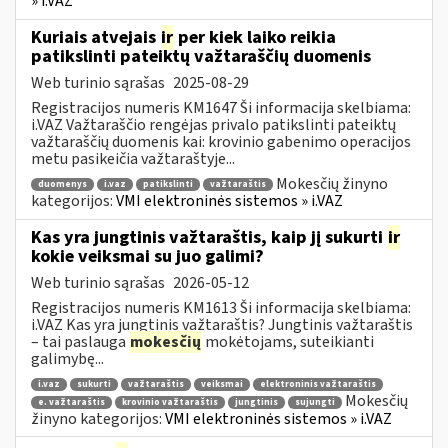
» i.VAZ
Kuriais atvejais
ir
per kiek laiko reikia
patikslinti pateiktų važtaraščių duomenis
Web turinio sąrašas
2025-08-29
Registracijos numeris KM1647 Ši informacija skelbiama:
i.VAZ Važtaraščio rengėjas privalo patikslinti pateiktų
važtaraščių duomenis kai: krovinio gabenimo operacijos
metu pasikeičia važtaraštyje...
Mokesčių žinyno
duomenys
i.vaz
patikslinti
važtaraštis
kategorijos:
VMI elektroninės sistemos » i.VAZ
Kas yra jungtinis važtaraštis, kaip jį sukurti
ir
kokie veiksmai su juo galimi?
Web turinio sąrašas
2026-05-12
Registracijos numeris KM1613 Ši informacija skelbiama:
i.VAZ Kas yra jungtinis važtaraštis? Jungtinis važtaraštis
– tai paslauga
mokesčių
mokėtojams, suteikianti
galimybę...
i.vaz
sukurti
važtaraštis
veiksmai
elektroninis važtaraštis
Mokesčių
e. važtaraštis
krovinio važtaraštis
jungtinis
sujungti
žinyno kategorijos:
VMI elektroninės sistemos » i.VAZ