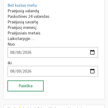
Bet kuriuo metu
Praėjusią valandą
Paskutines 24 valandas
Praėjusią savaitę
Praėjusį mėnesį
Praėjusiais metais
Laikotarpyje…
Nuo
Iki
Paieška