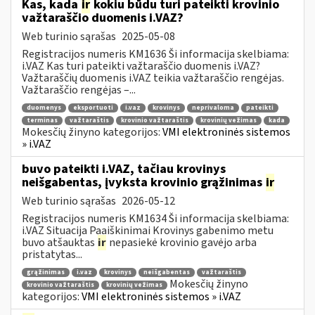
Kas, kada
ir
kokiu būdu turi pateikti krovinio
važtaraščio duomenis i.VAZ?
Web turinio sąrašas
2025-05-08
Registracijos numeris KM1636 Ši informacija skelbiama:
i.VAZ Kas turi pateikti važtaraščio duomenis i.VAZ?
Važtaraščių duomenis i.VAZ teikia važtaraščio rengėjas.
Važtaraščio rengėjas –...
duomenys
eksportuoti
i.vaz
krovinys
neprivaloma
pateikti
terminas
važtaraštis
krovinio važtaraštis
krovinių vežimas
kada
Mokesčių žinyno kategorijos:
VMI elektroninės sistemos
» i.VAZ
buvo pateikti i.VAZ, tačiau krovinys
neišgabentas, įvyksta krovinio grąžinimas
ir
Web turinio sąrašas
2026-05-12
Registracijos numeris KM1634 Ši informacija skelbiama:
i.VAZ Situacija Paaiškinimai Krovinys gabenimo metu
buvo atšauktas
ir
nepasiekė krovinio gavėjo arba
pristatytas...
grąžinimas
i.vaz
krovinys
neišgabentas
važtaraštis
Mokesčių žinyno
krovinio važtaraštis
krovinių vežimas
kategorijos:
VMI elektroninės sistemos » i.VAZ