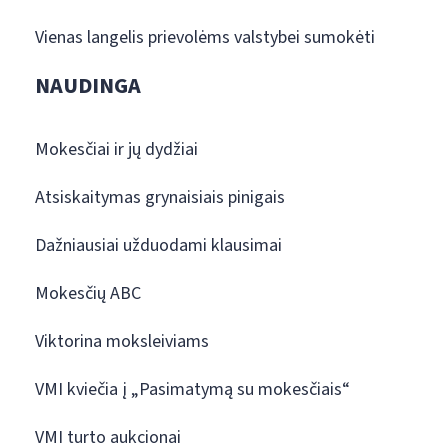
Vienas langelis prievolėms valstybei sumokėti
NAUDINGA
Mokesčiai ir jų dydžiai
Atsiskaitymas grynaisiais pinigais
Dažniausiai užduodami klausimai
Mokesčių ABC
Viktorina moksleiviams
VMI kviečia į „Pasimatymą su mokesčiais“
VMI turto aukcionai