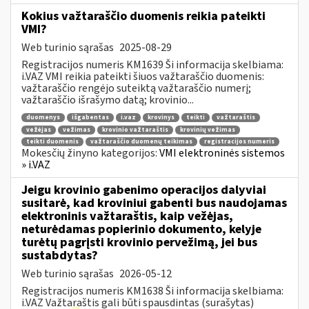
Kokius važtaraščio duomenis reikia pateikti
VMI?
Web turinio sąrašas
2025-08-29
Registracijos numeris KM1639 Ši informacija skelbiama:
i.VAZ VMI reikia pateikti šiuos važtaraščio duomenis:
važtaraščio rengėjo suteiktą važtaraščio numerį;
važtaraščio išrašymo datą; krovinio...
duomenys
išgabentas
i.vaz
krovinys
teikti
važtaraštis
vežėjas
vežimas
krovinio važtaraštis
krovinių vežimas
teikti duomenis
važtaraščio duomenų teikimas
registracijos numeris
Mokesčių žinyno kategorijos:
VMI elektroninės sistemos
» i.VAZ
Jeigu krovinio gabenimo operacijos dalyviai
susitarė, kad kroviniui gabenti bus naudojamas
elektroninis važtaraštis, kaip vežėjas,
neturėdamas popierinio dokumento, kelyje
turėtų pagrįsti krovinio pervežimą, jei bus
sustabdytas?
Web turinio sąrašas
2026-05-12
Registracijos numeris KM1638 Ši informacija skelbiama:
i.VAZ Važtaraštis gali būti spausdintas (surašytas)