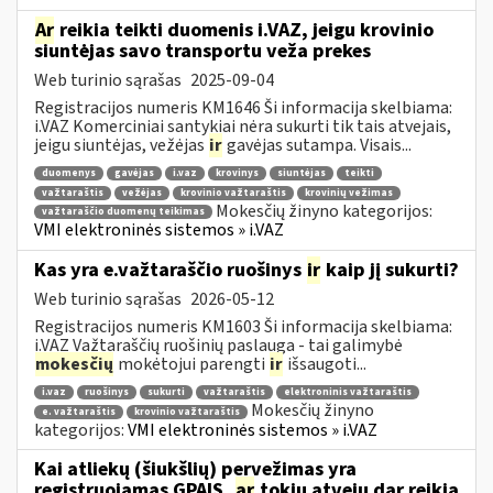
Ar
reikia teikti duomenis i.VAZ, jeigu krovinio
siuntėjas savo transportu veža prekes
Web turinio sąrašas
2025-09-04
Registracijos numeris KM1646 Ši informacija skelbiama:
i.VAZ Komerciniai santykiai nėra sukurti tik tais atvejais,
jeigu siuntėjas, vežėjas
ir
gavėjas sutampa. Visais...
duomenys
gavėjas
i.vaz
krovinys
siuntėjas
teikti
važtaraštis
vežėjas
krovinio važtaraštis
krovinių vežimas
Mokesčių žinyno kategorijos:
važtaraščio duomenų teikimas
VMI elektroninės sistemos » i.VAZ
Kas yra e.važtaraščio ruošinys
ir
kaip jį sukurti?
Web turinio sąrašas
2026-05-12
Registracijos numeris KM1603 Ši informacija skelbiama:
i.VAZ Važtaraščių ruošinių paslauga - tai galimybė
mokesčių
mokėtojui parengti
ir
išsaugoti...
i.vaz
ruošinys
sukurti
važtaraštis
elektroninis važtaraštis
Mokesčių žinyno
e. važtaraštis
krovinio važtaraštis
kategorijos:
VMI elektroninės sistemos » i.VAZ
Kai atliekų (šiukšlių) pervežimas yra
registruojamas GPAIS,
ar
tokiu atveju dar reikia