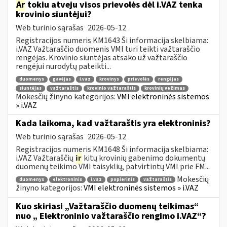
Ar
tokiu atveju visos prievolės dėl i.VAZ tenka
krovinio siuntėjui?
Web turinio sąrašas
2026-05-12
Registracijos numeris KM1643 Ši informacija skelbiama:
i.VAZ Važtaraščio duomenis VMI turi teikti važtaraščio
rengėjas. Krovinio siuntėjas atsako už važtaraščio
rengėjui nurodytų pateikti...
duomenys
gavėjas
i.vaz
krovinys
prievolės
rengėjas
siuntėjas
važtaraštis
krovinio važtaraštis
krovinių vežimas
Mokesčių žinyno kategorijos:
VMI elektroninės sistemos
» i.VAZ
Kada laikoma, kad važtaraštis yra elektroninis?
Web turinio sąrašas
2026-05-12
Registracijos numeris KM1648 Ši informacija skelbiama:
i.VAZ Važtaraščių
ir
kitų krovinių gabenimo dokumentų
duomenų teikimo VMI taisyklių, patvirtintų VMI prie FM...
Mokesčių
duomenys
elektroninis
i.vaz
popierinis
važtaraštis
žinyno kategorijos:
VMI elektroninės sistemos » i.VAZ
Kuo skiriasi „Važtaraščio duomenų teikimas“
nuo „ Elektroninio važtaraščio rengimo i.VAZ“?