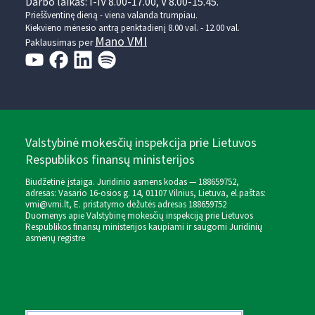
Darbo laikas: I-IV 8.00-17.00, V 8.00-15.45.
Prieššventinę dieną - viena valanda trumpiau.
Kiekvieno mėnesio antrą penktadienį 8.00 val. - 12.00 val.
Mano VMI
Paklausimas per
Valstybinė mokesčių inspekcija prie Lietuvos
Respublikos finansų ministerijos
Biudžetinė įstaiga. Juridinio asmens kodas — 188659752,
adresas: Vasario 16-osios g. 14, 01107 Vilnius, Lietuva, el.paštas:
vmi@vmi.lt
, E. pristatymo dėžutės adresas 188659752
Duomenys apie Valstybinę mokesčių inspekciją prie Lietuvos
Respublikos finansų ministerijos kaupiami ir saugomi Juridinių
asmenų registre