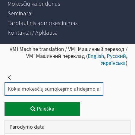
Mokesčių kalendorius
Seminarai
Tarptautinis apmokestinimas
Kontaktai / Apklausa
VMI Machine translation / VMI Машинный перевод /
VMI Машинний переклад (
English
,
Русский
,
Українська
)
Paieška
Parodymo data