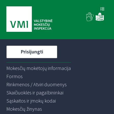
Prisijungti
Mokesčių mokėtojų informacija
Formos
Rinkmenos / Atviri duomenys
Skaičiuoklės ir pagalbininkai
Sąskaitos ir įmokų kodai
Mokesčių žinynas