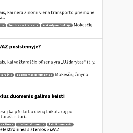
jais, kai nėra žinomi viena transporto priemone
...
Mokesčių
tis
bendras važtaraštis
išskaidymo funkcija
.VAZ posistemyje?
is, kai važtaraščio būsena yra „Uždarytas“ (t. y.
Mokesčių žinyno
žtaraštis
papildomas dokumentas
ius duomenis galima keisti
esnį kaip 5 darbo dienų laikotarpį po
araštis turi...
ų vežimas
tikslinti duomenis
keisti duomenis
 elektroninės sistemos » i.VAZ