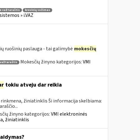
io važtaraštis
krovinių vežimas
sistemos » i.VAZ
ių ruošinių paslauga - tai galimybė
mokesčių
Mokesčių žinyno kategorijos:
VMI
 važtaraštis
ar
tokiu atveju dar reikia
inkmena, žiniatinklis Ši informacija skelbiama:
raščio...
čių žinyno kategorijos:
VMI elektroninės
, žiniatinklis
kaidymas?