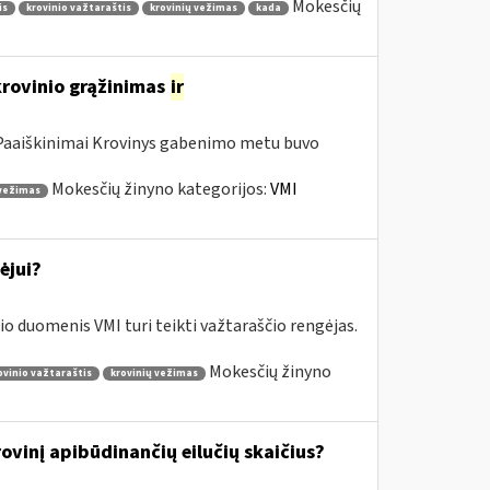
Mokesčių
is
krovinio važtaraštis
krovinių vežimas
kada
krovinio grąžinimas
ir
a Paaiškinimai Krovinys gabenimo metu buvo
Mokesčių žinyno kategorijos:
VMI
 vežimas
ėjui?
o duomenis VMI turi teikti važtaraščio rengėjas.
Mokesčių žinyno
ovinio važtaraštis
krovinių vežimas
vinį apibūdinančių eilučių skaičius?