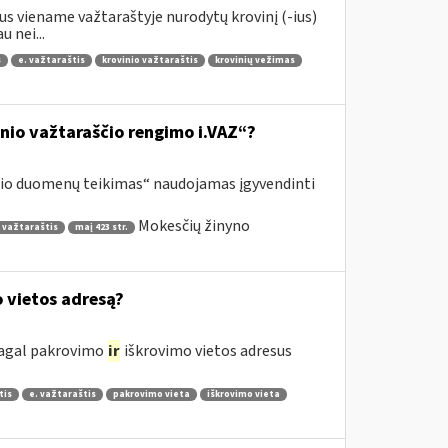
s viename važtaraštyje nurodytų krovinį (-ius)
 nei...
s
e. važtaraštis
krovinio važtaraštis
krovinių vežimas
inio važtaraščio rengimo i.VAZ“?
ščio duomenų teikimas“ naudojamas įgyvendinti
Mokesčių žinyno
 važtaraštis
maį 423 str.
o vietos adresą?
 pagal pakrovimo
ir
iškrovimo vietos adresus
tis
e. važtaraštis
pakrovimo vieta
iškrovimo vieta