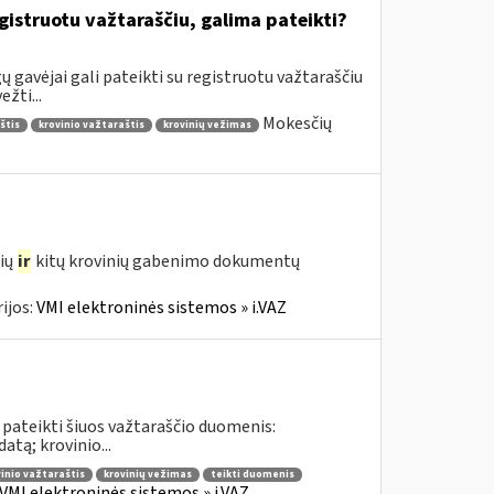
gistruotu važtaraščiu, galima pateikti?
 gavėjai gali pateikti su registruotu važtaraščiu
žti...
Mokesčių
štis
krovinio važtaraštis
krovinių vežimas
čių
ir
kitų krovinių gabenimo dokumentų
ijos:
VMI elektroninės sistemos » i.VAZ
 pateikti šiuos važtaraščio duomenis:
tą; krovinio...
inio važtaraštis
krovinių vežimas
teikti duomenis
VMI elektroninės sistemos » i.VAZ