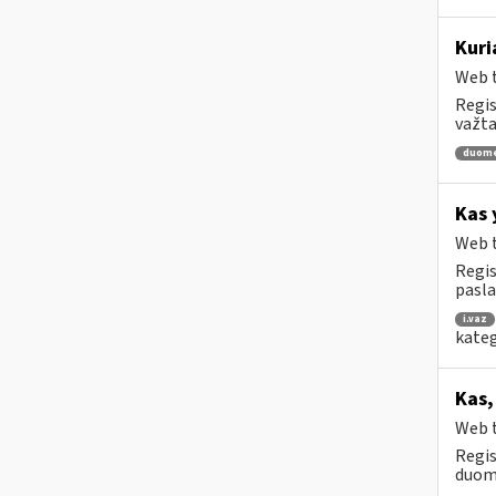
Kuri
Web t
Regis
važta
duom
Kas 
Web t
Regis
pasl
i.vaz
kateg
Kas,
Web t
Regis
duome