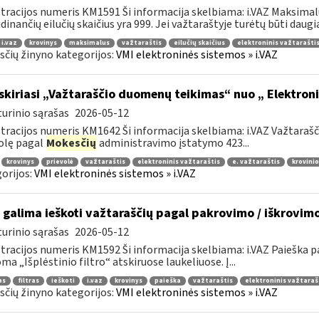
tracijos numeris KM1591 Ši informacija skelbiama: i.VAZ Maksimalu
dinančių eilučių skaičius yra 999. Jei važtaraštyje turėtų būti daugiau
i.vaz
krovinys
maksimalus
važtaraštis
eilučių skaičius
elektroninis važtarašti
čių žinyno kategorijos:
VMI elektroninės sistemos » i.VAZ
skiriasi „Važtaraščio duomenų teikimas“ nuo „ Elektron
urinio sąrašas
2026-05-12
tracijos numeris KM1642 Ši informacija skelbiama: i.VAZ Važtara
olę pagal
Mokesčių
administravimo įstatymo 423...
krovinys
prievolė
važtaraštis
elektroninis važtaraštis
e. važtaraštis
krovinio
orijos:
VMI elektroninės sistemos » i.VAZ
 galima ieškoti važtaraščių pagal pakrovimo / iškrovim
urinio sąrašas
2026-05-12
tracijos numeris KM1592 Ši informacija skelbiama: i.VAZ Paieška
ma „Išplėstinio filtro“ atskiruose laukeliuose. Į...
as
filtras
ieškoti
i.vaz
krovinys
paieška
važtaraštis
elektroninis važtaraš
čių žinyno kategorijos:
VMI elektroninės sistemos » i.VAZ