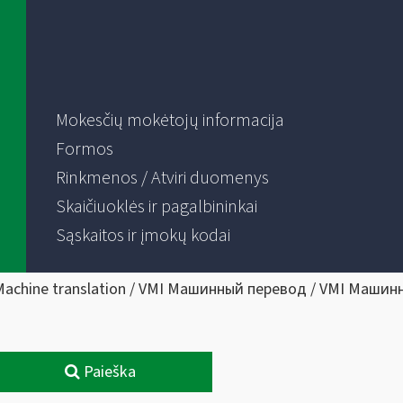
Mokesčių mokėtojų informacija
Formos
Rinkmenos / Atviri duomenys
Skaičiuoklės ir pagalbininkai
Sąskaitos ir įmokų kodai
Machine translation / VMI Машинный перевод / VMI Машин
Paieška