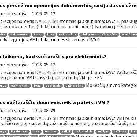
us pervežimo operacijos dokumentus, susijusius su užre
urinio sąrašas
2026-05-12
tracijos numeris KM1610 Ši informacija skelbiama: i.VAZ E. paslaugų
usius dokumentus (elektroninius pranešimus): Krovinio priėmimo ve
aita
dokumentas
i.mas
i.vaz
važtaraštis
elektroninis važtaraštis
e. važtara
o kategorijos:
VMI elektroninės sistemos » i.VAZ
 laikoma, kad važtaraštis yra elektroninis?
urinio sąrašas
2026-05-12
tracijos numeris KM1648 Ši informacija skelbiama: i.VAZ Važtaraš
nų teikimo VMI taisyklių, patvirtintų VMI prie FM...
Mokesčių žinyno kategor
enys
elektroninis
i.vaz
popierinis
važtaraštis
us važtaraščio duomenis reikia pateikti VMI?
urinio sąrašas
2025-08-29
tracijos numeris KM1639 Ši informacija skelbiama: i.VAZ VMI reikia
raščio rengėjo suteiktą važtaraščio numerį; važtaraščio išrašymo da
enys
išgabentas
i.vaz
krovinys
teikti
važtaraštis
vežėjas
vežimas
krov
Mokesčių žinyno kategorijos:
raščio duomenų teikimas
registracijos numeris