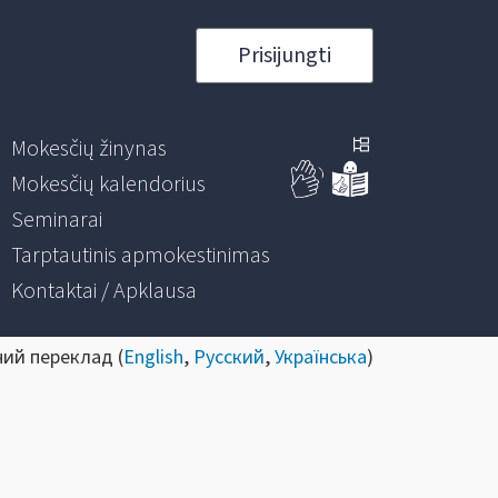
Prisijungti
Mokesčių žinynas
Mokesčių kalendorius
Seminarai
Tarptautinis apmokestinimas
Kontaktai / Apklausa
ний переклад (
English
,
Русский
,
Українська
)