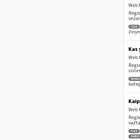
Web t
Regis
vežam
i.vaz
žinyn
Kas 
Web t
Regis
siste
funkc
kateg
Kaip
Web t
Regis
važta
i.vaz
teikti