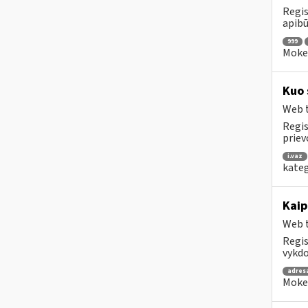
Regis
apibū
999
Mokes
Kuo 
Web t
Regis
priev
i.vaz
kateg
Kaip
Web t
Regis
vykdo
adres
Mokes