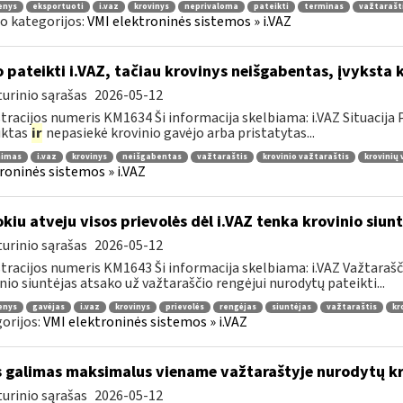
enys
eksportuoti
i.vaz
krovinys
neprivaloma
pateikti
terminas
važtarašt
o kategorijos:
VMI elektroninės sistemos » i.VAZ
 pateikti i.VAZ, tačiau krovinys neišgabentas, įvyksta 
urinio sąrašas
2026-05-12
tracijos numeris KM1634 Ši informacija skelbiama: i.VAZ Situacij
uktas
ir
nepasiekė krovinio gavėjo arba pristatytas...
nimas
i.vaz
krovinys
neišgabentas
važtaraštis
krovinio važtaraštis
krovinių
roninės sistemos » i.VAZ
kiu atveju visos prievolės dėl i.VAZ tenka krovinio siunt
urinio sąrašas
2026-05-12
tracijos numeris KM1643 Ši informacija skelbiama: i.VAZ Važtarašči
nio siuntėjas atsako už važtaraščio rengėjui nurodytų pateikti...
enys
gavėjas
i.vaz
krovinys
prievolės
rengėjas
siuntėjas
važtaraštis
kr
orijos:
VMI elektroninės sistemos » i.VAZ
 galimas maksimalus viename važtaraštyje nurodytų kro
urinio sąrašas
2026-05-12