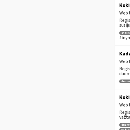
Koki
Web t
Regis
susij
atask
žinyn
Kada
Web t
Regis
duome
duom
Koki
Web t
Regis
važta
duom
važta