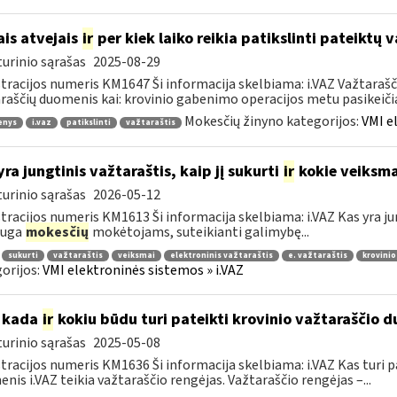
ais atvejais
ir
per kiek laiko reikia patikslinti pateiktų
urinio sąrašas
2025-08-29
tracijos numeris KM1647 Ši informacija skelbiama: i.VAZ Važtarašči
raščių duomenis kai: krovinio gabenimo operacijos metu pasikeičia 
Mokesčių žinyno kategorijos:
VMI e
enys
i.vaz
patikslinti
važtaraštis
yra jungtinis važtaraštis, kaip jį sukurti
ir
kokie veiksmai
urinio sąrašas
2026-05-12
tracijos numeris KM1613 Ši informacija skelbiama: i.VAZ Kas yra jun
auga
mokesčių
mokėtojams, suteikianti galimybę...
sukurti
važtaraštis
veiksmai
elektroninis važtaraštis
e. važtaraštis
krovinio
orijos:
VMI elektroninės sistemos » i.VAZ
 kada
ir
kokiu būdu turi pateikti krovinio važtaraščio d
urinio sąrašas
2025-05-08
tracijos numeris KM1636 Ši informacija skelbiama: i.VAZ Kas turi p
nis i.VAZ teikia važtaraščio rengėjas. Važtaraščio rengėjas –...