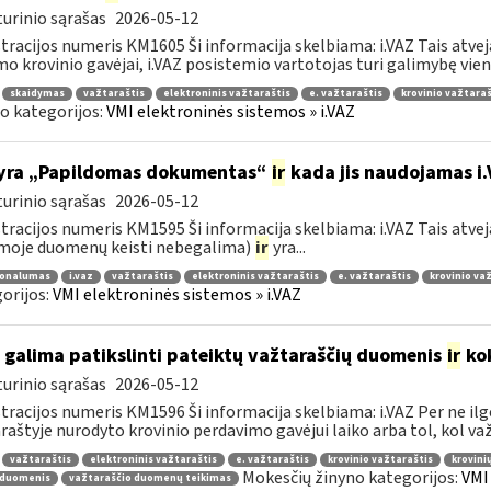
urinio sąrašas
2026-05-12
tracijos numeris KM1605 Ši informacija skelbiama: i.VAZ Tais atve
o krovinio gavėjai, i.VAZ posistemio vartotojas turi galimybę viena
skaidymas
važtaraštis
elektroninis važtaraštis
e. važtaraštis
krovinio važtaraš
o kategorijos:
VMI elektroninės sistemos » i.VAZ
yra „Papildomas dokumentas“
ir
kada jis naudojamas i
urinio sąrašas
2026-05-12
tracijos numeris KM1595 Ši informacija skelbiama: i.VAZ Tais atveja
moje duomenų keisti nebegalima)
ir
yra...
ionalumas
i.vaz
važtaraštis
elektroninis važtaraštis
e. važtaraštis
krovinio va
orijos:
VMI elektroninės sistemos » i.VAZ
 galima patikslinti pateiktų važtaraščių duomenis
ir
kok
urinio sąrašas
2026-05-12
tracijos numeris KM1596 Ši informacija skelbiama: i.VAZ Per ne ilg
raštyje nurodyto krovinio perdavimo gavėjui laiko arba tol, kol važt
važtaraštis
elektroninis važtaraštis
e. važtaraštis
krovinio važtaraštis
krovini
Mokesčių žinyno kategorijos:
VMI
 duomenis
važtaraščio duomenų teikimas