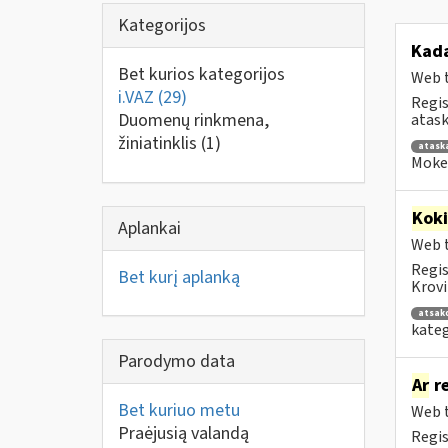
Kategorijos
Kad
Bet kurios kategorijos
Web t
i.VAZ
(29)
Regis
Duomenų rinkmena,
atask
žiniatinklis
(1)
atask
Mokes
Kok
Aplankai
Web t
Regis
Bet kurį aplanką
Krovi
atsak
kateg
Parodymo data
Ar
re
Bet kuriuo metu
Web t
Praėjusią valandą
Regis