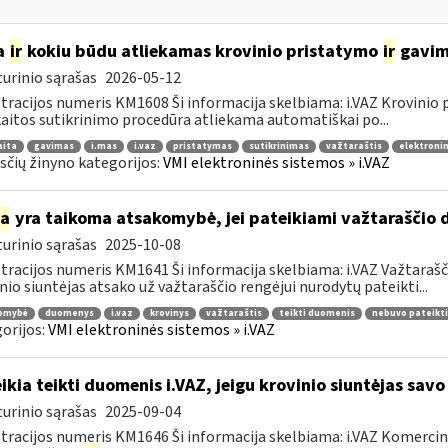
a
ir
kokiu būdu atliekamas krovinio pristatymo
ir
gavimo
urinio sąrašas
2026-05-12
tracijos numeris KM1608 Ši informacija skelbiama: i.VAZ Krovinio
aitos sutikrinimo procedūra atliekama automatiškai po...
aita
gavimas
i.mas
i.vaz
pristatymas
sutikrinimas
važtaraštis
elektronin
čių žinyno kategorijos:
VMI elektroninės sistemos » i.VAZ
ia
yra taikoma atsakomybė, jei pateikiami važtaraščio 
urinio sąrašas
2025-10-08
tracijos numeris KM1641 Ši informacija skelbiama: i.VAZ Važtarašči
nio siuntėjas atsako už važtaraščio rengėjui nurodytų pateikti...
omybė
duomenys
i.vaz
krovinys
važtaraštis
teikti duomenis
nebuvo pateikti
orijos:
VMI elektroninės sistemos » i.VAZ
ikia teikti duomenis i.VAZ, jeigu krovinio siuntėjas sav
urinio sąrašas
2025-09-04
tracijos numeris KM1646 Ši informacija skelbiama: i.VAZ Komerciniai 