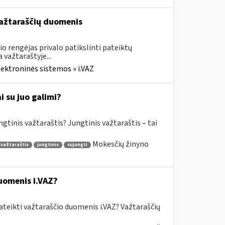
 važtaraščių duomenis
o rengėjas privalo patikslinti pateiktų
važtaraštyje...
lektroninės sistemos » i.VAZ
 su juo galimi?
gtinis važtaraštis? Jungtinis važtaraštis – tai
Mokesčių žinyno
 važtaraštis
jungtinis
sujungti
uomenis i.VAZ?
ateikti važtaraščio duomenis i.VAZ? Važtaraščių