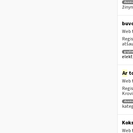
duom
žinyn
buvo
Web t
Regis
atša
grąži
elekt
Ar
to
Web t
Regis
Krovi
duom
kateg
Koks
Web t