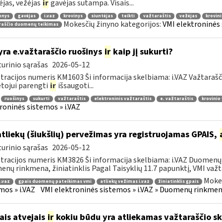
ėjas, vežėjas
ir
gavėjas sutampa. Visais...
enys
gavėjas
i.vaz
krovinys
siuntėjas
teikti
važtaraštis
vežėjas
krovin
Mokesčių žinyno kategorijos:
VMI elektroninės 
raščio duomenų teikimas
yra e.važtaraščio ruošinys
ir
kaip jį sukurti?
urinio sąrašas
2026-05-12
tracijos numeris KM1603 Ši informacija skelbiama: i.VAZ Važtarašč
tojui parengti
ir
išsaugoti...
ruošinys
sukurti
važtaraštis
elektroninis važtaraštis
e. važtaraštis
krovinio
roninės sistemos » i.VAZ
atliekų (šiukšlių) pervežimas yra registruojamas GPAIS,
urinio sąrašas
2026-05-12
tracijos numeris KM3826 Ši informacija skelbiama: i.VAZ Duomenų r
nų rinkmena, žiniatinklis Pagal Taisyklių 11.7 papunktį, VMI važta
Mokes
i.vaz
gpais duomenų pateikimas vmi
atliekų vežimas i.vaz
žiniatinklis gpais
mos » i.VAZ
VMI elektroninės sistemos » i.VAZ » Duomenų rinkmena
ais atvejais
ir
kokiu būdu yra atliekamas važtaraščio s