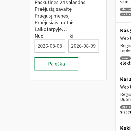
siunt
Paskutines 24 valandas
Praėjusią savaitę
duom
Praėjusį mėnesį
važta
Praėjusiais metais
Laikotarpyje…
Kas 
Nuo
Iki
Web t
Regis
mokė
i.vaz
elekt
Paieška
Kai 
Web t
Regis
Duome
gpais 
siste
Koki