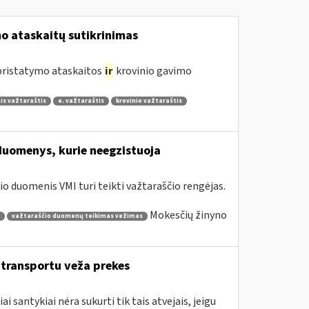
 ataskaitų sutikrinimas
 pristatymo ataskaitos
ir
krovinio gavimo
is važtaraštis
e. važtaraštis
krovinio važtaraštis
duomenys, kurie neegzistuoja
o duomenis VMI turi teikti važtaraščio rengėjas.
Mokesčių žinyno
važtaraščio duomenų teikimas vežimas
o transportu veža prekes
santykiai nėra sukurti tik tais atvejais, jeigu