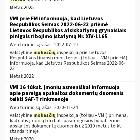
Metai:
2025
VMI prie FM informuoja, kad Lietuvos
Respublikos Seimas 2022-06-23 priėmė
Lietuvos Respublikos atsiskaitymų grynaisiais
pinigais ribojimo įstatymą Nr. XIV-1165
Web turinio sąrašas
2022-07-19
Valstybinė
mokesčių
inspekcija prie Lietuvos
Respublikos finansų ministerijos (toliau — VMI prie FM)
informuoja, kad Lietuvos Respublikos Seimas 2022-06-
23...
Metai:
2022
VMI 16 tūkst. įmonių asmeniškai informuoja
apie pareigą apskaitos dokumentų duomenis
teikti SAF-T rinkmenoje
Web turinio sąrašas
2020-11-24
Valstybinė
mokesčių
inspekcija (toliau – VMI) primena,
kad dalis įmonių turi būti pasirengusios buhalterinės
apskaitos dokumentų duomenis už 2019 metus teikti
standartinėje...
Metai:
2020