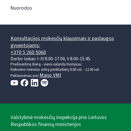
Nuorodos
Konsultacijos mokesčių klausimais ir paslaugos
gyventojams:
+370 5 260 5060
Darbo laikas: I-IV 8.00-17.00, V 8.00-15.45.
Prieššventinę dieną - viena valanda trumpiau.
Kiekvieno mėnesio antrą penktadienį 8.00 val. - 12.00 val.
Mano VMI
Paklausimas per
Valstybinė mokesčių inspekcija prie Lietuvos
Respublikos finansų ministerijos