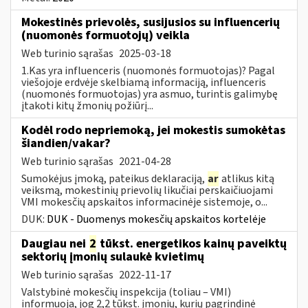
Mokestinės prievolės, susijusios su influencerių
(nuomonės formuotojų) veikla
Web turinio sąrašas
2025-03-18
1.Kas yra influenceris (nuomonės formuotojas)? Pagal
viešojoje erdvėje skelbiamą informaciją, influenceris
(nuomonės formuotojas) yra asmuo, turintis galimybę
įtakoti kitų žmonių požiūrį...
Kodėl rodo nepriemoką, jei mokestis sumokėtas
šiandien/vakar?
Web turinio sąrašas
2021-04-28
Sumokėjus įmoką, pateikus deklaraciją,
ar
atlikus kitą
veiksmą, mokestinių prievolių likučiai perskaičiuojami
VMI mokesčių apskaitos informacinėje sistemoje, o...
DUK:
DUK - Duomenys mokesčių apskaitos kortelėje
Daugiau nei
2
tūkst. energetikos kainų paveiktų
sektorių įmonių sulaukė kvietimų
Web turinio sąrašas
2022-11-17
Valstybinė mokesčių inspekcija (toliau – VMI)
informuoja, jog 2,2 tūkst. įmonių, kurių pagrindinė