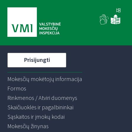
Prisijungti
Mokesčių mokėtojų informacija
Formos
Rinkmenos / Atviri duomenys
Skaičiuoklės ir pagalbininkai
Sąskaitos ir įmokų kodai
Mokesčių žinynas