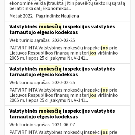
ekonominė veikla įtraukta į Itin paveiktų sektorių sąrašą
bei atitinka dalį Ekonomikos...
Metai:
2022
Pagrindinis:
Naujiena
Valstybinės
mokesčių
inspekcijos valstybės
tarnautojo elgesio kodeksas
Web turinio sąrašas
2020-02-25
PATVIRTINTA Valstybinės mokesčių inspekci
jos
prie
Lietuvos Respublikos finansų ministeri
jos
viršininko
2005 m. liepos 25 d. įsakymu Nr. V-141...
Valstybinės
mokesčių
inspekcijos valstybės
tarnautojo elgesio kodeksas
Web turinio sąrašas
2020-02-25
PATVIRTINTA Valstybinės mokesčių inspekci
jos
prie
Lietuvos Respublikos finansų ministeri
jos
viršininko
2005 m. liepos 25 d. įsakymu Nr. V-141...
Valstybinės
mokesčių
inspekcijos valstybės
tarnautojo elgesio kodeksas
Web turinio sąrašas
2021-06-07
PATVIRTINTA Valstybinės mokesčių inspekci
jos
prie