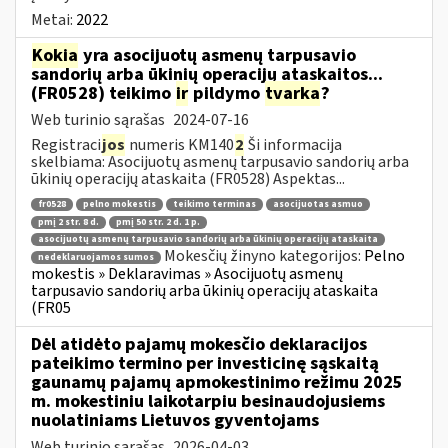
Metai:
2022
Kokia
yra asocijuotų asmenų tarpusavio
sandorių arba ūkinių operacijų ataskaitos...
(FR0528) teikimo
ir
pildymo
tvarka
?
Web turinio sąrašas
2024-07-16
Registraci
jos
numeris KM140
2
Ši informacija
skelbiama: Asocijuotų asmenų tarpusavio sandorių arba
ūkinių operacijų ataskaita (FR0528) Aspektas...
fr0528
pelno mokestis
teikimo terminas
asocijuotas asmuo
pmį 2 str. 8 d.
pmį 50 str. 2 d. 1 p.
asocijuotų asmenų tarpusavio sandorių arba ūkinių operacijų ataskaita
Mokesčių žinyno kategorijos:
Pelno
nedeklaruojamos sumos
mokestis » Deklaravimas » Asocijuotų asmenų
tarpusavio sandorių arba ūkinių operacijų ataskaita
(FR05
Dėl atidėto pajamų mokesčio deklaracijos
pateikimo termino per investicinę sąskaitą
gaunamų pajamų apmokestinimo režimu 2025
m. mokestiniu laikotarpiu besinaudojusiems
nuolatiniams Lietuvos gyventojams
Web turinio sąrašas
2026-04-03