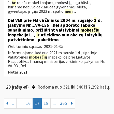
1.
Ar
reikės mokėti pajamų mokestį, jeigu būstą,
kuriame nebuvo deklaruota gyvenamoji vieta,
gyventojas įsigijo 2023 m. spalio
mėn
....
Dėl VMI prie FM viršininko 2004 m. rugsėjo
2
d.
įsakymo Nr....VA-155 „Dėl apdoroto tabako
sunaikinimo, prižiūrint valstybinei
mokesčių
inspekcijai...,
ir
atleidimo nuo akcizų taisyklių
patvirtinimo“ pakeitimo
Web turinio sąrašas
2021-01-05
Informuojame, kad nuo 2021 m. sausio 1 d. įsigaliojo
Valstybinės
mokesčių
inspekcijos prie Lietuvos
Respublikos finansų ministerijos viršininko įsakymas Nr.
VA-93 „Dėl...
Metai:
2021
20 Įrašų(-ai)
Rodoma nuo 321 iki 340 iš 7,292 irašų.
1
...
16
17
18
...
365