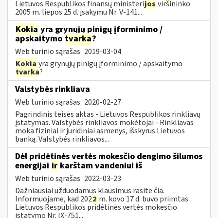
Lietuvos Respublikos finansų ministeri
jos
viršininko
2005 m. liepos 25 d. įsakymu Nr. V-141...
Kokia
yra grynųjų pinigų įforminimo /
apskaitymo
tvarka
?
Web turinio sąrašas
2019-03-04
Kokia
yra grynųjų pinigų įforminimo / apskaitymo
tvarka
?
Valstybės rinkliava
Web turinio sąrašas
2020-02-27
Pagrindinis teisės aktas - Lietuvos Respublikos rinkliavų
įstatymas. Valstybės rinkliavos mokėtojai - Rinkliavas
moka fiziniai ir juridiniai asmenys, išskyrus Lietuvos
banką. Valstybės rinkliavos...
Dėl pridėtinės vertės mokesčio dengimo šilumos
energijai
ir
karštam vandeniui iš
Web turinio sąrašas
2022-03-23
Dažniausiai užduodamus klausimus rasite čia.
Informuojame, kad 202
2
m. kovo 17 d. buvo priimtas
Lietuvos Respublikos pridėtinės vertės mokesčio
įstatymo Nr. IX-751...