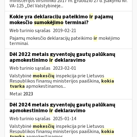
ministerijos viršininko 2017 m. gruodžio 27 d. įsakymu Nr.
VA-125 „Dėl Valstybinėje...
Kokie yra deklaracijų pateikimo
ir
pajamų
mokesčio
sumokėjimo
terminai?
Web turinio sąrašas
2019-02-21
Pajamų mokesčio deklaracijų pateikimo
ir
mokėjimo
terminai.
Dėl 2022 metais gyventojų gautų palūkanų
apmokestinimo
ir
deklaravimo
Web turinio sąrašas
2023-02-01
Valstybinė
mokesčių
inspekcija prie Lietuvos
Respublikos finansų ministerijos paaiškina,
kokia
tvarka
apmokestinamos...
Metai:
2023
Dėl 2024 metais gyventojų gautų palūkanų
apmokestinimo
ir
deklaravimo
Web turinio sąrašas
2025-01-14
Valstybinė
mokesčių
inspekcija prie Lietuvos
Respublikos finansų ministerijos paaiškina,
kokia
tvarka
apmokestinamos...