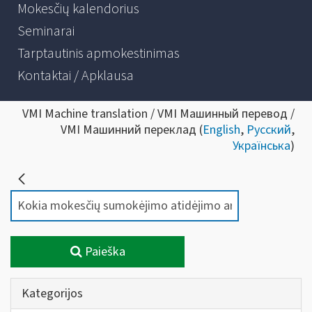
Mokesčių kalendorius
Seminarai
Tarptautinis apmokestinimas
Kontaktai / Apklausa
VMI Machine translation / VMI Машинный перевод /
VMI Машинний переклад (
English
,
Русский
,
Українська
)
Paieška
Kategorijos