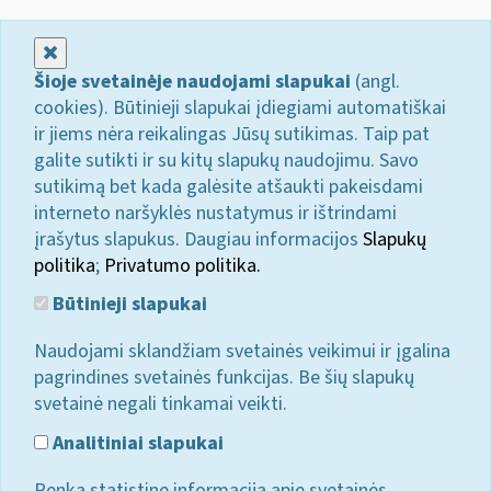
Uždaryti
Šioje svetainėje naudojami slapukai
(angl.
cookies). Būtinieji slapukai įdiegiami automatiškai
ir jiems nėra reikalingas Jūsų sutikimas. Taip pat
galite sutikti ir su kitų slapukų naudojimu. Savo
sutikimą bet kada galėsite atšaukti pakeisdami
interneto naršyklės nustatymus ir ištrindami
įrašytus slapukus. Daugiau informacijos
Slapukų
politika
;
Privatumo politika.
Būtinieji slapukai
Naudojami sklandžiam svetainės veikimui ir įgalina
pagrindines svetainės funkcijas. Be šių slapukų
svetainė negali tinkamai veikti.
Analitiniai slapukai
Renka statistinę informaciją apie svetainės