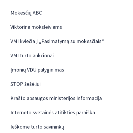
Mokesčių ABC
Viktorina moksleiviams
VMI kviečia į „Pasimatymą su mokesčiais“
VMI turto aukcionai
Įmonių VDU palyginimas
STOP šešėliui
Krašto apsaugos ministerijos informacija
Interneto svetainės atitikties paraiška
Ieškome turto savininkų