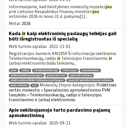
Informuojame, kad Valstybinės mokesčių inspekci
jos
prie Lietuvos Respublikos finansų ministeri
jos
viršininko 2026 m. kovo 31 d. įsakymu[1]...
Metai:
2026
Kada
ir
kaip elektroninių paslaugų teikėjas gali
būti išregistruotas iš specialią
Web turinio sąrašas
2021-11-01
Registracijos numeris KM1059 Ši informacija skelbiama:
Telekomunikacijų, radijo
ir
televizijos transliavimo
ir
(arba) elektroniniu būdu teikiamų...
pvm
radijo
telekomunikacijų
televizijos
transliavimo
elektroninės paslaugos
pvmį 115-5 str
speciali schema
elektroniniu būdu teikiamos paslaugos
speciali apmokestinimo schema
Mokesčių žinyno kategorijos:
Pridėtinės
pvm schema
oss
vertės mokestis » Specialiosios apmokestinimo PVM
taisyklės » Telekomunikacijų, radijo ir televizijos
transliavimo ir (arba) elektroniniu
Apie nekilnojamojo turto pardavimo pajamų
apmokestinimą
Web turinio sąrašas
2025-09-11