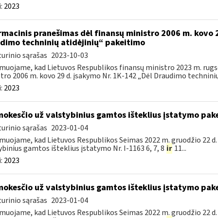
:
2023
rmacinis pranešimas dėl finansų ministro 2006 m. kovo 
dimo techninių atidėjinių“ pakeitimo
urinio sąrašas
2023-10-03
muojame, kad Lietuvos Respublikos finansų ministro 2023 m. rugsė
tro 2006 m. kovo 29 d. įsakymo Nr. 1K-142 „Dėl Draudimo techninių a
:
2023
mokesčio už valstybinius gamtos išteklius įstatymo pak
urinio sąrašas
2023-01-04
muojame, kad Lietuvos Respublikos Seimas 2022 m. gruodžio 22 d.
ybinius gamtos išteklius įstatymo Nr. I-1163 6, 7, 8
ir
11...
:
2023
mokesčio už valstybinius gamtos išteklius įstatymo pak
urinio sąrašas
2023-01-04
muojame, kad Lietuvos Respublikos Seimas 2022 m. gruodžio 22 d.