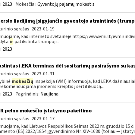
:
2023
Mokesčiai:
Gyventojų pajamų mokestis
verslo liudijimą įsigyjančio gyventojo atmintinės (trum
urinio sąrašas
2023-01-19
muojame, kad interneto svetainėje https://www.vmi.lt/evmi/indivi
ldyta
ir
patikslinta trumpoji...
:
2023
kslintas i.EKA terminas dėl susitarimų pasirašymo su kas
urinio sąrašas
2023-01-31
ybinė
mokesčių
inspekcija (VMI) informuoja, kad i.EKA dažniausia
rekomenduojama įmonėms kreiptis į sertifikuotą...
:
2023
Pagrindinis:
Naujiena
LR pelno mokesčio įstatymo pakeitimo
urinio sąrašas
2023-01-17
muojame, kad Lietuvos Respublikos Seimas 2022 m. gruodžio 15 d.
mento (ES) 2022/1854 įgyvendinimo Nr. XIV-1680 (toliau — Įstatyma