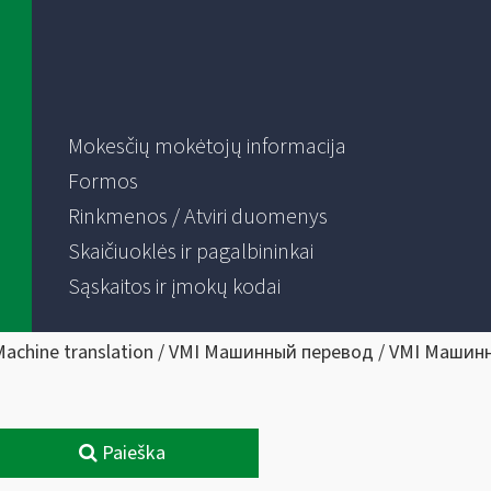
Mokesčių mokėtojų informacija
Formos
Rinkmenos / Atviri duomenys
Skaičiuoklės ir pagalbininkai
Sąskaitos ir įmokų kodai
Machine translation / VMI Машинный перевод / VMI Машин
Paieška