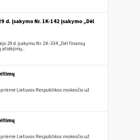
29 d. įsakymo Nr. 1K-142 įsakymo „Dėl
jo 29 d. įsakymu Nr. 1K-334 „Dėl finansų
tidėjinių...
eitimų
 priėmė Lietuvos Respublikos mokesčio už
eitimų
 priėmė Lietuvos Respublikos mokesčio už