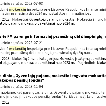
urinio sąrašas
2023-07-03
ybinė
mokesčių
inspekcija prie Lietuvos Respublikos finansų mini
macinį pranešimą dėl 2024 m. nustatytos minimaliosios...
:
2023
Mokesčiai:
Gyventojų pajamų mokestis
Mokesčių žinyno k
tojų pajamų mokesčio pakeitimai nuo 2024 m.
prie FM parengė informacinį pranešimą dėl dienpinigių
urinio sąrašas
2023-07-21
ybinė
mokesčių
inspekcija prie Lietuvos Respublikos finansų minis
macinį pranešimą dėl dienpinigių maksimalių dydžių nuo...
:
2023
Mokesčių žinyno kategorijos:
Mokesčių įstatymų pakeitima
tojų pajamų mokesčio pakeitimai nuo 2023 m.
Pagrindinis:
Mokes
leidinio „Gyventojų pajamų mokesčio lengvata mokant
 pakopos pensijų fondus“
urinio sąrašas
2023-12-04
muojame, kad parengtas leidinys „Gyventojų pajamų mokesčio l
mo įmokas į II pakopos pensijų fondus“ (pridedamas). Leidinys skel
:
2023