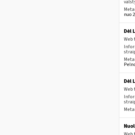
valst
Metai
nuo 2
Dėl 
Web t
Infor
strai
Metai
Pelno
Dėl 
Web t
Infor
strai
Metai
Nuol
Web t