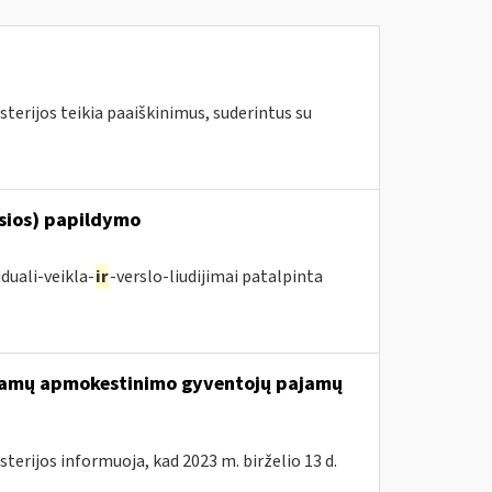
terijos teikia paaiškinimus, suderintus su
osios) papildymo
duali-veikla-
ir
-verslo-liudijimai patalpinta
ajamų apmokestinimo gyventojų pajamų
terijos informuoja, kad 2023 m. birželio 13 d.