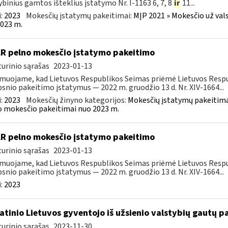
ybinius gamtos išteklius įstatymo Nr. I-1163 6, 7, 8
ir
11...
:
2023
Mokesčių įstatymų pakeitimai:
MĮP 2021 » Mokesčio už val
023 m.
LR pelno mokesčio įstatymo pakeitimo
urinio sąrašas
2023-01-13
muojame, kad Lietuvos Respublikos Seimas priėmė Lietuvos Respu
psnio pakeitimo įstatymus — 2022 m. gruodžio 13 d. Nr. XIV-1664...
:
2023
Mokesčių žinyno kategorijos:
Mokesčių įstatymų pakeitima
 mokesčio pakeitimai nuo 2023 m.
LR pelno mokesčio įstatymo pakeitimo
urinio sąrašas
2023-01-13
muojame, kad Lietuvos Respublikos Seimas priėmė Lietuvos Respu
psnio pakeitimo įstatymus — 2022 m. gruodžio 13 d. Nr. XIV-1664...
:
2023
atinio Lietuvos gyventojo iš užsienio valstybių gautų
urinio sąrašas
2023-11-30