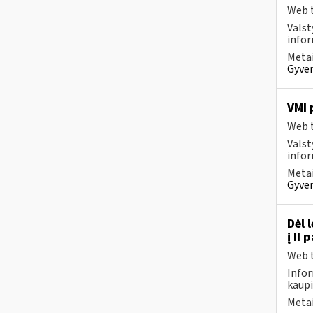
Web t
Valst
infor
Metai
Gyven
VMI 
Web t
Valst
infor
Metai
Gyven
Dėl 
į II
Web t
Infor
kaupi
Metai