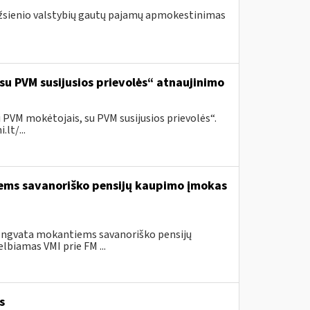
 užsienio valstybių gautų pajamų apmokestinimas
 su PVM susijusios prievolės“ atnaujinimo
 PVM mokėtojais, su PVM susijusios prievolės“.
lt/...
iems savanoriško pensijų kaupimo įmokas
lengvata mokantiems savanoriško pensijų
lbiamas VMI prie FM ...
s