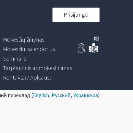
Prisijungti
Mokesčių žinynas
Mokesčių kalendorius
Seminarai
Tarptautinis apmokestinimas
Kontaktai / Apklausa
ний переклад (
English
,
Русский
,
Українська
)