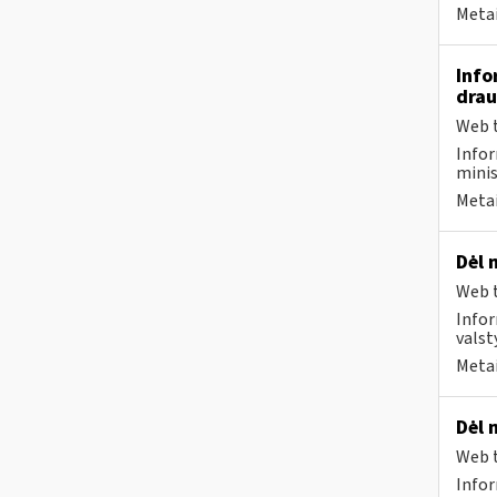
Metai
Info
drau
Web t
Infor
minis
Metai
Dėl 
Web t
Infor
valst
Metai
Dėl 
Web t
Infor