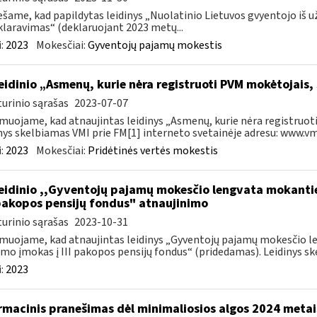
šame, kad papildytas leidinys „Nuolatinio Lietuvos gvyentojo iš
laravimas“ (deklaruojant 2023 metų...
:
2023
Mokesčiai:
Gyventojų pajamų mokestis
leidinio „Asmenų, kurie nėra registruoti PVM mokėtojais,
urinio sąrašas
2023-07-07
muojame, kad atnaujintas leidinys „Asmenų, kurie nėra registruoti
nys skelbiamas VMI prie FM[1] interneto svetainėje adresu: www.vmi.
:
2023
Mokesčiai:
Pridėtinės vertės mokestis
leidinio ,,Gyventojų pajamų mokesčio lengvata mokant
I pakopos pensijų fondus" atnaujinimo
urinio sąrašas
2023-10-31
muojame, kad atnaujintas leidinys „Gyventojų pajamų mokesčio 
mo įmokas į III pakopos pensijų fondus“ (pridedamas). Leidinys ske
:
2023
rmacinis pranešimas dėl minimaliosios algos 2024 metai