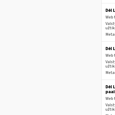
Dėl 
Web t
Valst
užtik
Metai
Dėl 
Web t
Valst
užtik
Metai
Dėl 
paai
Web t
Valst
užtik