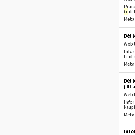
Prane
ir
dek
Metai
Dėl 
Web t
Infor
Leidi
Metai
Dėl 
į II
Web t
Infor
kaupi
Metai
Info