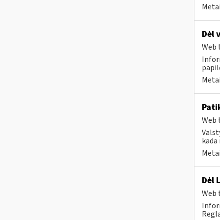
Metai
Dėl 
Web t
Infor
papi
Metai
Pati
Web t
Valst
kada 
Metai
Dėl 
Web t
Infor
Regla