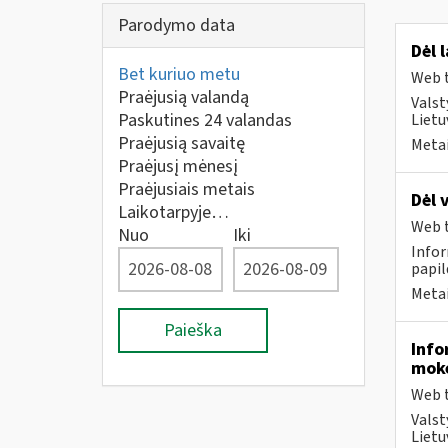
Parodymo data
Dėl 
Bet kuriuo metu
Web t
Praėjusią valandą
Valst
Paskutines 24 valandas
Liet
Praėjusią savaitę
Metai
Praėjusį mėnesį
Praėjusiais metais
Dėl 
Laikotarpyje…
Web t
Nuo
Iki
Infor
papi
Metai
Paieška
Info
moke
Web t
Valst
Lietu