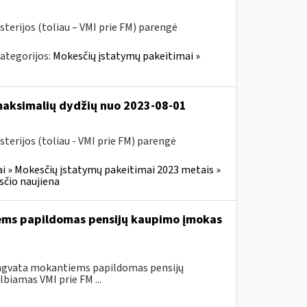
sterijos (toliau – VMI prie FM) parengė
ategorijos:
Mokesčių įstatymų pakeitimai »
 maksimalių dydžių nuo 2023-08-01
terijos (toliau - VMI prie FM) parengė
i » Mokesčių įstatymų pakeitimai 2023 metais »
čio naujiena
iems papildomas pensijų kaupimo įmokas
engvata mokantiems papildomas pensijų
biamas VMI prie FM ...