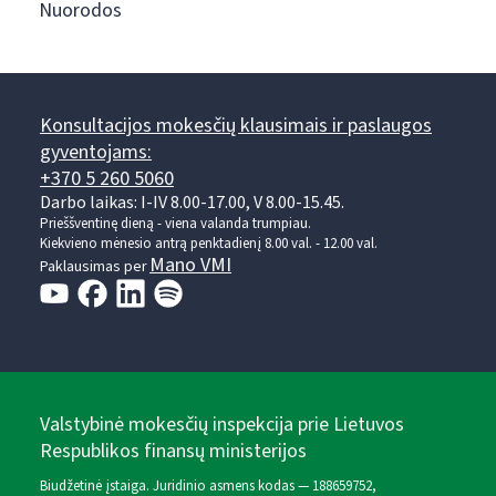
Nuorodos
Konsultacijos mokesčių klausimais ir paslaugos
gyventojams:
+370 5 260 5060
Darbo laikas: I-IV 8.00-17.00, V 8.00-15.45.
Prieššventinę dieną - viena valanda trumpiau.
Kiekvieno mėnesio antrą penktadienį 8.00 val. - 12.00 val.
Mano VMI
Paklausimas per
Valstybinė mokesčių inspekcija prie Lietuvos
Respublikos finansų ministerijos
Biudžetinė įstaiga. Juridinio asmens kodas — 188659752,