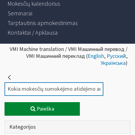
Mokesčių kalendorius
Seminarai
Tarptautinis apmokestinimas
Kontaktai / Apklausa
VMI Machine translation / VMI Машинный перевод /
VMI Машинний переклад (
English
,
Русский
,
Українська
)
Paieška
Kategorijos