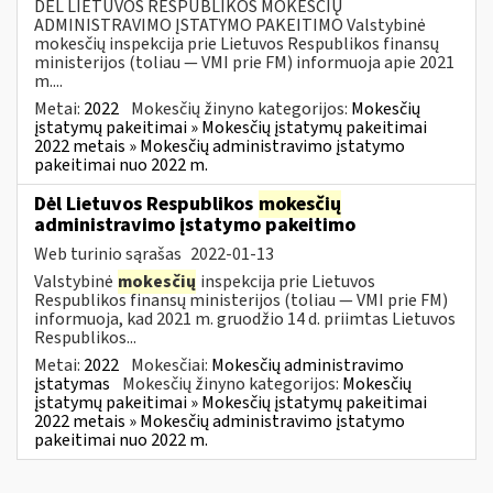
DĖL LIETUVOS RESPUBLIKOS MOKESČIŲ
ADMINISTRAVIMO ĮSTATYMO PAKEITIMO Valstybinė
mokesčių inspekcija prie Lietuvos Respublikos finansų
ministerijos (toliau — VMI prie FM) informuoja apie 2021
m....
Metai:
2022
Mokesčių žinyno kategorijos:
Mokesčių
įstatymų pakeitimai » Mokesčių įstatymų pakeitimai
2022 metais » Mokesčių administravimo įstatymo
pakeitimai nuo 2022 m.
Dėl Lietuvos Respublikos
mokesčių
administravimo įstatymo pakeitimo
Web turinio sąrašas
2022-01-13
Valstybinė
mokesčių
inspekcija prie Lietuvos
Respublikos finansų ministerijos (toliau — VMI prie FM)
informuoja, kad 2021 m. gruodžio 14 d. priimtas Lietuvos
Respublikos...
Metai:
2022
Mokesčiai:
Mokesčių administravimo
įstatymas
Mokesčių žinyno kategorijos:
Mokesčių
įstatymų pakeitimai » Mokesčių įstatymų pakeitimai
2022 metais » Mokesčių administravimo įstatymo
pakeitimai nuo 2022 m.