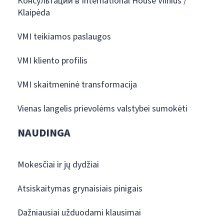
Консультации в International House Vilnius /
Klaipėda
VMI teikiamos paslaugos
VMI kliento profilis
VMI skaitmeninė transformacija
Vienas langelis prievolėms valstybei sumokėti
NAUDINGA
Mokesčiai ir jų dydžiai
Atsiskaitymas grynaisiais pinigais
Dažniausiai užduodami klausimai