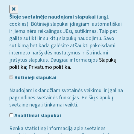
Uždaryti
Šioje svetainėje naudojami slapukai
(angl.
cookies). Būtinieji slapukai įdiegiami automatiškai
ir jiems nėra reikalingas Jūsų sutikimas. Taip pat
galite sutikti ir su kitų slapukų naudojimu. Savo
sutikimą bet kada galėsite atšaukti pakeisdami
interneto naršyklės nustatymus ir ištrindami
įrašytus slapukus. Daugiau informacijos
Slapukų
politika
;
Privatumo politika.
Būtinieji slapukai
Naudojami sklandžiam svetainės veikimui ir įgalina
pagrindines svetainės funkcijas. Be šių slapukų
svetainė negali tinkamai veikti.
Analitiniai slapukai
Renka statistinę informaciją apie svetainės