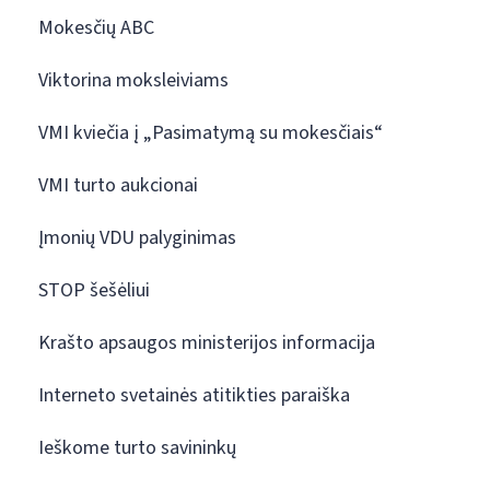
Mokesčių ABC
Viktorina moksleiviams
VMI kviečia į „Pasimatymą su mokesčiais“
VMI turto aukcionai
Įmonių VDU palyginimas
STOP šešėliui
Krašto apsaugos ministerijos informacija
Interneto svetainės atitikties paraiška
Ieškome turto savininkų