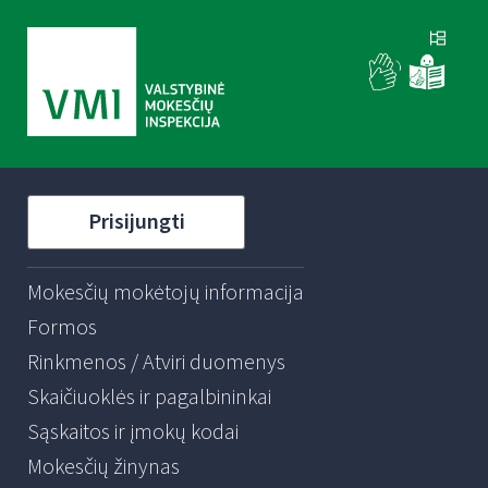
Prisijungti
Mokesčių mokėtojų informacija
Formos
Rinkmenos / Atviri duomenys
Skaičiuoklės ir pagalbininkai
Sąskaitos ir įmokų kodai
Mokesčių žinynas