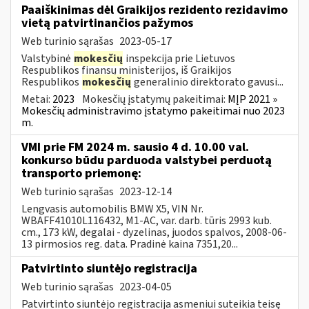
Paaiškinimas dėl Graikijos rezidento rezidavimo
vietą patvirtinančios pažymos
Web turinio sąrašas
2023-05-17
Valstybinė
mokesčių
inspekcija prie Lietuvos
Respublikos finansų ministerijos, iš Graikijos
Respublikos
mokesčių
generalinio direktorato gavusi...
Metai:
2023
Mokesčių įstatymų pakeitimai:
MĮP 2021 »
Mokesčių administravimo įstatymo pakeitimai nuo 2023
m.
VMI prie FM 2024 m. sausio 4 d. 10.00 val.
konkurso būdu parduoda valstybei perduotą
transporto priemonę:
Web turinio sąrašas
2023-12-14
Lengvasis automobilis BMW X5, VIN Nr.
WBAFF41010L116432, M1-AC, var. darb. tūris 2993 kub.
cm., 173 kW, degalai - dyzelinas, juodos spalvos, 2008-06-
13 pirmosios reg. data. Pradinė kaina 7351,20...
Patvirtinto siuntėjo registracija
Web turinio sąrašas
2023-04-05
Patvirtinto siuntėjo registracija asmeniui suteikia teisę