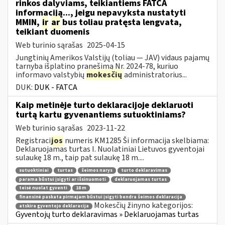
rinkos dalyviams, teikiantiems FATCA
informaciją..., jeigu nepavyksta nustatyti
MMIN,
ir
ar
bus toliau pratęsta lengvata,
teikiant duomenis
Web turinio sąrašas
2025-04-15
Jungtinių Amerikos Valstijų (toliau — JAV) vidaus pajamų
tarnyba išplatino pranešimą Nr. 2024-78, kuriuo
informavo valstybių
mokesčių
administratorius...
DUK:
DUK - FATCA
Kaip metinėje turto deklaracijoje deklaruoti
turtą kartu gyvenantiems sutuoktiniams?
Web turinio sąrašas
2023-11-22
Registraci
jos
numeris KM1285 Ši informacija skelbiama:
Deklaruojamas turtas I. Nuolatiniai Lietuvos gyventojai
sulaukę 18 m., taip pat sulaukę 18 m....
sutuoktiniai
turtas
šeimos narys
turto deklaravimas
parama būstui įsigyti ar išsinuomoti
deklaruojamas turtas
teisė nuolat gyventi
18 m
finansinė paskata pirmajam būstui įsigyti bendra šeimos deklaracija
Mokesčių žinyno kategorijos:
atskira gyventojo deklaracija
Gyventojų turto deklaravimas » Deklaruojamas turtas