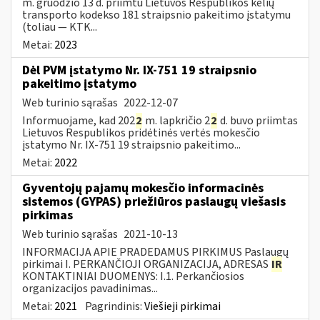
m. gruodžio 13 d. priimtu Lietuvos Respublikos kelių
transporto kodekso 181 straipsnio pakeitimo įstatymu
(toliau — KTK...
Metai:
2023
Dėl PVM įstatymo Nr. IX-751 19 straipsnio
pakeitimo įstatymo
Web turinio sąrašas
2022-12-07
Informuojame, kad 202
2
m. lapkričio 2
2
d. buvo priimtas
Lietuvos Respublikos pridėtinės vertės mokesčio
įstatymo Nr. IX-751 19 straipsnio pakeitimo...
Metai:
2022
Gyventojų pajamų mokesčio informacinės
sistemos (GYPAS) priežiūros paslaugų viešasis
pirkimas
Web turinio sąrašas
2021-10-13
INFORMACIJA APIE PRADEDAMUS PIRKIMUS Paslaugų
pirkimai I. PERKANČIOJI ORGANIZACIJA, ADRESAS
IR
KONTAKTINIAI DUOMENYS: I.1. Perkančiosios
organizacijos pavadinimas...
Metai:
2021
Pagrindinis:
Viešieji pirkimai