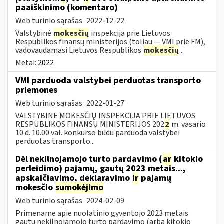
paaiškinimo (komentaro)
Web turinio sąrašas
2022-12-22
Valstybinė
mokesčių
inspekcija prie Lietuvos
Respublikos finansų ministerijos (toliau — VMI prie FM),
vadovaudamasi Lietuvos Respublikos
mokesčių
...
Metai:
2022
VMI parduoda valstybei perduotas transporto
priemones
Web turinio sąrašas
2022-01-27
VALSTYBINĖ MOKESČIŲ INSPEKCIJA PRIE LIETUVOS
RESPUBLIKOS FINANSŲ MINISTERIJOS 202
2
m. vasario
10 d. 10.00 val. konkurso būdu parduoda valstybei
perduotas transporto...
Dėl nekilnojamojo turto pardavimo (
ar
kitokio
perleidimo) pajamų, gautų 2023 metais...,
apskaičiavimo, deklaravimo
ir
pajamų
mokesčio
sumokėjimo
Web turinio sąrašas
2024-02-09
Primename apie nuolatinio gyventojo 2023 metais
gautų nekilnojamojo turto pardavimo (arba kitokio