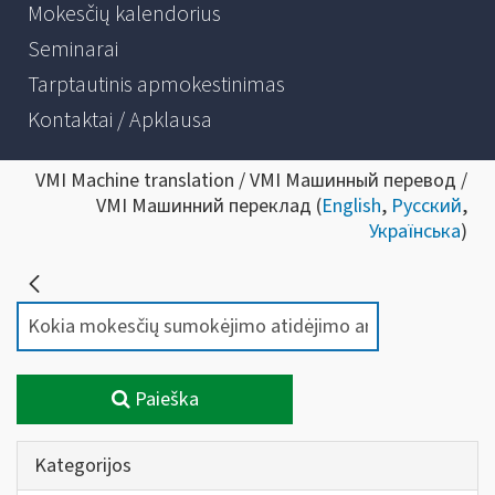
Mokesčių kalendorius
Seminarai
Tarptautinis apmokestinimas
Kontaktai / Apklausa
VMI Machine translation / VMI Машинный перевод /
VMI Машинний переклад (
English
,
Русский
,
Українська
)
Paieška
Kategorijos