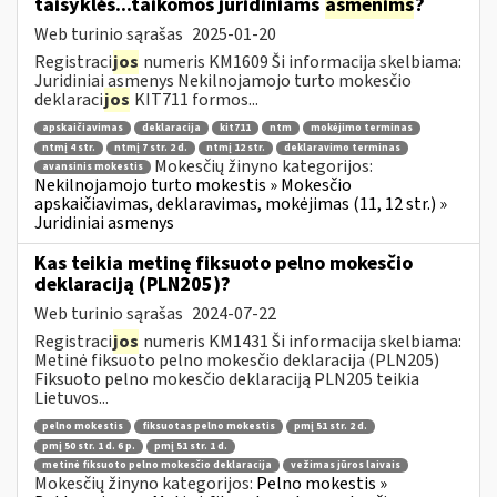
taisyklės...taikomos juridiniams
asmenims
?
Web turinio sąrašas
2025-01-20
Registraci
jos
numeris KM1609 Ši informacija skelbiama:
Juridiniai asmenys Nekilnojamojo turto mokesčio
deklaraci
jos
KIT711 formos...
apskaičiavimas
deklaracija
kit711
ntm
mokėjimo terminas
ntmį 4 str.
ntmį 7 str. 2 d.
ntmį 12 str.
deklaravimo terminas
Mokesčių žinyno kategorijos:
avansinis mokestis
Nekilnojamojo turto mokestis » Mokesčio
apskaičiavimas, deklaravimas, mokėjimas (11, 12 str.) »
Juridiniai asmenys
Kas teikia metinę fiksuoto pelno mokesčio
deklaraciją (PLN205)?
Web turinio sąrašas
2024-07-22
Registraci
jos
numeris KM1431 Ši informacija skelbiama:
Metinė fiksuoto pelno mokesčio deklaracija (PLN205)
Fiksuoto pelno mokesčio deklaraciją PLN205 teikia
Lietuvos...
pelno mokestis
fiksuotas pelno mokestis
pmį 51 str. 2 d.
pmį 50 str. 1 d. 6 p.
pmį 51 str. 1 d.
metinė fiksuoto pelno mokesčio deklaracija
vežimas jūros laivais
Mokesčių žinyno kategorijos:
Pelno mokestis »