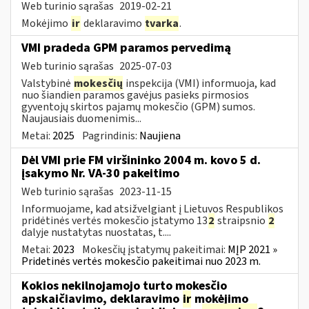
Web turinio sąrašas
2019-02-21
Mokėjimo
ir
deklaravimo
tvarka
.
VMI pradeda GPM paramos pervedimą
Web turinio sąrašas
2025-07-03
Valstybinė
mokesčių
inspekcija (VMI) informuoja, kad
nuo šiandien paramos gavėjus pasieks pirmosios
gyventojų skirtos pajamų mokesčio (GPM) sumos.
Naujausiais duomenimis...
Metai:
2025
Pagrindinis:
Naujiena
Dėl VMI prie FM viršininko 2004 m. kovo 5 d.
įsakymo Nr. VA-30 pakeitimo
Web turinio sąrašas
2023-11-15
Informuojame, kad atsižvelgiant į Lietuvos Respublikos
pridėtinės vertės mokesčio įstatymo 13
2
straipsnio
2
dalyje nustatytas nuostatas, t....
Metai:
2023
Mokesčių įstatymų pakeitimai:
MĮP 2021 »
Pridetinės vertės mokesčio pakeitimai nuo 2023 m.
Kokios nekilnojamojo turto mokesčio
apskaičiavimo, deklaravimo
ir
mokėjimo