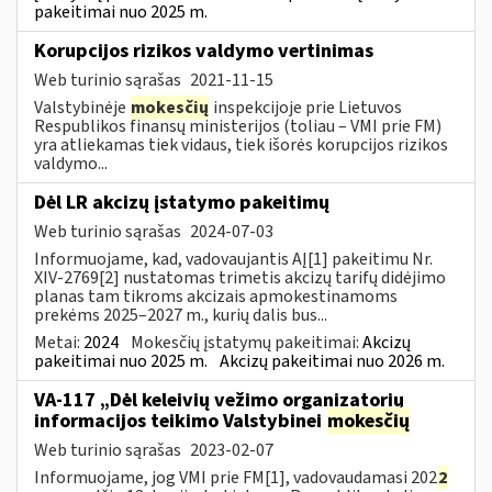
pakeitimai nuo 2025 m.
Korupcijos rizikos valdymo vertinimas
Web turinio sąrašas
2021-11-15
Valstybinėje
mokesčių
inspekcijoje prie Lietuvos
Respublikos finansų ministerijos (toliau – VMI prie FM)
yra atliekamas tiek vidaus, tiek išorės korupcijos rizikos
valdymo...
Dėl LR akcizų įstatymo pakeitimų
Web turinio sąrašas
2024-07-03
Informuojame, kad, vadovaujantis AĮ[1] pakeitimu Nr.
XIV-2769[2] nustatomas trimetis akcizų tarifų didėjimo
planas tam tikroms akcizais apmokestinamoms
prekėms 2025–2027 m., kurių dalis bus...
Metai:
2024
Mokesčių įstatymų pakeitimai:
Akcizų
pakeitimai nuo 2025 m.
Akcizų pakeitimai nuo 2026 m.
VA-117 „Dėl keleivių vežimo organizatorių
informacijos teikimo Valstybinei
mokesčių
Web turinio sąrašas
2023-02-07
Informuojame, jog VMI prie FM[1], vadovaudamasi 202
2