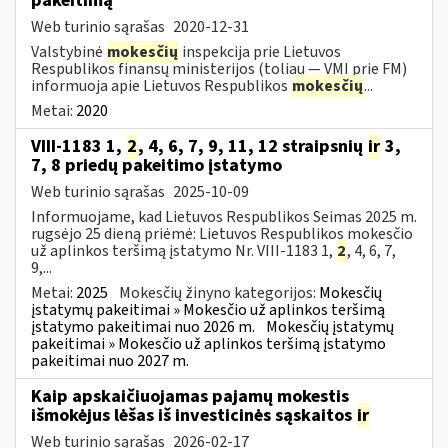
pakeitimą
Web turinio sąrašas
2020-12-31
Valstybinė
mokesčių
inspekcija prie Lietuvos
Respublikos finansų ministerijos (toliau — VMI prie FM)
informuoja apie Lietuvos Respublikos
mokesčių
...
Metai:
2020
VIII-1183 1,
2
, 4, 6, 7, 9, 11, 12 straipsnių
ir
3,
7, 8 priedų pakeitimo įstatymo
Web turinio sąrašas
2025-10-09
Informuojame, kad Lietuvos Respublikos Seimas 2025 m.
rugsėjo 25 dieną priėmė: Lietuvos Respublikos mokesčio
už aplinkos teršimą įstatymo Nr. VIII-1183 1,
2
, 4, 6, 7,
9,...
Metai:
2025
Mokesčių žinyno kategorijos:
Mokesčių
įstatymų pakeitimai » Mokesčio už aplinkos teršimą
įstatymo pakeitimai nuo 2026 m.
Mokesčių įstatymų
pakeitimai » Mokesčio už aplinkos teršimą įstatymo
pakeitimai nuo 2027 m.
Kaip apskaičiuojamas pajamų mokestis
išmokėjus lėšas iš investicinės sąskaitos
ir
Web turinio sąrašas
2026-02-17