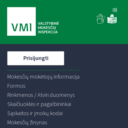
Prisijungti
Mokesčių mokėtojų informacija
Formos
Rinkmenos / Atviri duomenys
Skaičiuoklės ir pagalbininkai
Sąskaitos ir įmokų kodai
Mokesčių žinynas