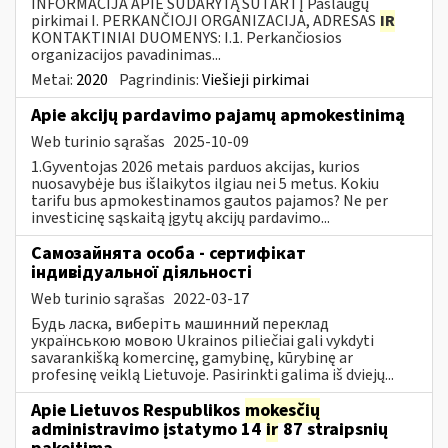
INFORMACIJA APIE SUDARYTĄ SUTARTĮ Paslaugų
pirkimai I. PERKANČIOJI ORGANIZACIJA, ADRESAS
IR
KONTAKTINIAI DUOMENYS: I.1. Perkančiosios
organizacijos pavadinimas...
Metai:
2020
Pagrindinis:
Viešieji pirkimai
Apie akcijų pardavimo pajamų apmokestinimą
Web turinio sąrašas
2025-10-09
1.Gyventojas 2026 metais parduos akcijas, kurios
nuosavybėje bus išlaikytos ilgiau nei 5 metus. Kokiu
tarifu bus apmokestinamos gautos pajamos? Ne per
investicinę sąskaitą įgytų akcijų pardavimo...
Самозайнята особа - сертифікат
індивідуальної діяльності
Web turinio sąrašas
2022-03-17
Будь ласка, виберіть машинний переклад
українською мовою Ukrainos piliečiai gali vykdyti
savarankišką komercinę, gamybinę, kūrybinę ar
profesinę veiklą Lietuvoje. Pasirinkti galima iš dviejų...
Apie Lietuvos Respublikos
mokesčių
administravimo įstatymo 14
ir
87 straipsnių