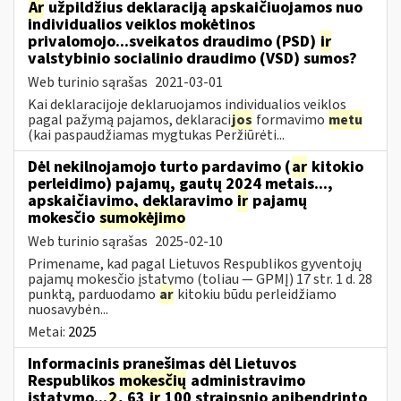
Ar
užpildžius deklaraciją apskaičiuojamos nuo
individualios veiklos mokėtinos
privalomojo...sveikatos draudimo (PSD)
ir
valstybinio socialinio draudimo (VSD) sumos?
Web turinio sąrašas
2021-03-01
Kai deklaracijoje deklaruojamos individualios veiklos
pagal pažymą pajamos, deklaraci
jos
formavimo
metu
(kai paspaudžiamas mygtukas Peržiūrėti...
Dėl nekilnojamojo turto pardavimo (
ar
kitokio
perleidimo) pajamų, gautų 2024 metais...,
apskaičiavimo, deklaravimo
ir
pajamų
mokesčio
sumokėjimo
Web turinio sąrašas
2025-02-10
Primename, kad pagal Lietuvos Respublikos gyventojų
pajamų mokesčio įstatymo (toliau — GPMĮ) 17 str. 1 d. 28
punktą, parduodamo
ar
kitokiu būdu perleidžiamo
nuosavybėn...
Metai:
2025
Informacinis pranešimas dėl Lietuvos
Respublikos
mokesčių
administravimo
įstatymo...
2
, 63
ir
100 straipsnio apibendrinto