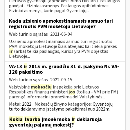
Lietuvos gyventoju (apmokestinimo tikslais). Paslaugos
gavėjai - Fiziniai asmenys. Paslaugos apibūdinimas:
Fiziniai asmenys, kurie pagal Gyventojų...
Kada užsienio apmokestinamasis asmuo turi
registruotis PVM mokėtoju Lietuvoje?
Web turinio sąrašas
2021-06-04
Užsienio apmokestinamasis asmuo turi registruotis
PVM mokėtoju Lietuvoje šiais atvejais: kai tiekia prekes
ir
(arba) teikia paslaugas, kurios yra PVM objektas
Lietuvoje...
VA-13
ir
2015 m. gruodžio 31 d. įsakymo Nr. VA-
128 pakeitimo
Web turinio sąrašas
2022-09-15
Valstybinė
mokesčių
inspekcija prie Lietuvos
Respublikos finansų ministeri
jos
(toliau – VMI prie FM)
parengė informacinį pranešimą dėl Valstybinės...
Metai:
2022
Mokesčių žinyno kategorijos:
Gyventojų
turto deklaravimo įstatymo pakeitimai nuo 2022m.
Kokia
tvarka
įmonė moka
ir
deklaruoja
gyventojų pajamų mokestį?