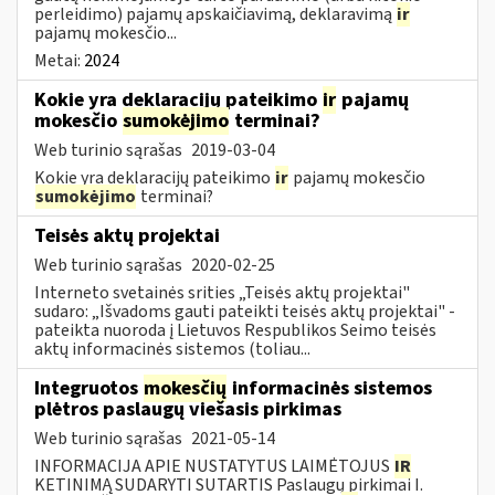
perleidimo) pajamų apskaičiavimą, deklaravimą
ir
pajamų mokesčio...
Metai:
2024
Kokie yra deklaracijų pateikimo
ir
pajamų
mokesčio
sumokėjimo
terminai?
Web turinio sąrašas
2019-03-04
Kokie yra deklaracijų pateikimo
ir
pajamų mokesčio
sumokėjimo
terminai?
Teisės aktų projektai
Web turinio sąrašas
2020-02-25
Interneto svetainės srities „Teisės aktų projektai"
sudaro: „Išvadoms gauti pateikti teisės aktų projektai" -
pateikta nuoroda į Lietuvos Respublikos Seimo teisės
aktų informacinės sistemos (toliau...
Integruotos
mokesčių
informacinės sistemos
plėtros paslaugų viešasis pirkimas
Web turinio sąrašas
2021-05-14
INFORMACIJA APIE NUSTATYTUS LAIMĖTOJUS
IR
KETINIMĄ SUDARYTI SUTARTIS Paslaugų pirkimai I.