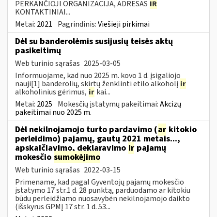
PERKANČIOJI ORGANIZACIJA, ADRESAS
IR
KONTAKTINIAI...
Metai:
2021
Pagrindinis:
Viešieji pirkimai
Dėl su banderolėmis susijusių teisės aktų
pasikeitimų
Web turinio sąrašas
2025-03-05
Informuojame, kad nuo 2025 m. kovo 1 d. įsigaliojo
nauji[1] banderolių, skirtų ženklinti etilo alkoholį
ir
alkoholinius gėrimus,
ir
kai...
Metai:
2025
Mokesčių įstatymų pakeitimai:
Akcizų
pakeitimai nuo 2025 m.
Dėl nekilnojamojo turto pardavimo (
ar
kitokio
perleidimo) pajamų, gautų 2021 metais...,
apskaičiavimo, deklaravimo
ir
pajamų
mokesčio
sumokėjimo
Web turinio sąrašas
2022-03-15
Primename, kad pagal Gyventojų pajamų mokesčio
įstatymo 17 str.1 d. 28 punktą, parduodamo ar kitokiu
būdu perleidžiamo nuosavybėn nekilnojamojo daikto
(išskyrus GPMĮ 17 str. 1 d. 53...