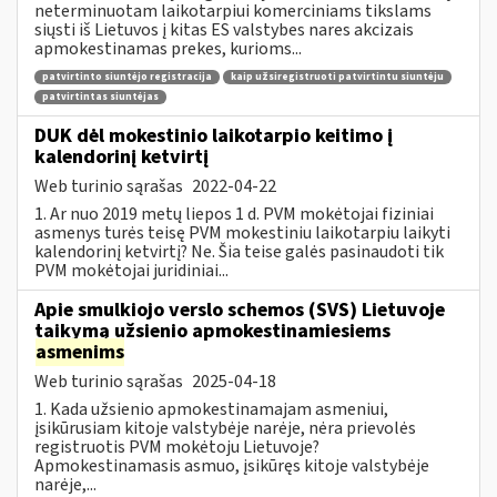
neterminuotam laikotarpiui komerciniams tikslams
siųsti iš Lietuvos į kitas ES valstybes nares akcizais
apmokestinamas prekes, kurioms...
patvirtinto siuntėjo registracija
kaip užsiregistruoti patvirtintu siuntėju
patvirtintas siuntėjas
DUK dėl mokestinio laikotarpio keitimo į
kalendorinį ketvirtį
Web turinio sąrašas
2022-04-22
1. Ar nuo 2019 metų liepos 1 d. PVM mokėtojai fiziniai
asmenys turės teisę PVM mokestiniu laikotarpiu laikyti
kalendorinį ketvirtį? Ne. Šia teise galės pasinaudoti tik
PVM mokėtojai juridiniai...
Apie smulkiojo verslo schemos (SVS) Lietuvoje
taikymą užsienio apmokestinamiesiems
asmenims
Web turinio sąrašas
2025-04-18
1. Kada užsienio apmokestinamajam asmeniui,
įsikūrusiam kitoje valstybėje narėje, nėra prievolės
registruotis PVM mokėtoju Lietuvoje?
Apmokestinamasis asmuo, įsikūręs kitoje valstybėje
narėje,...