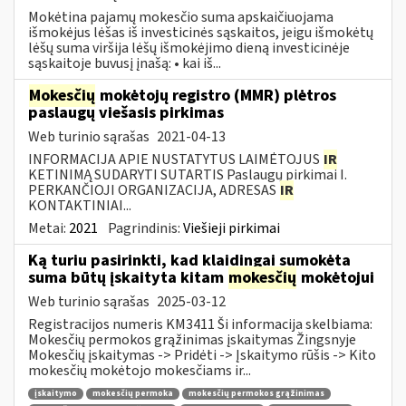
Mokėtina pajamų mokesčio suma apskaičiuojama
išmokėjus lėšas iš investicinės sąskaitos, jeigu išmokėtų
lėšų suma viršija lėšų išmokėjimo dieną investicinėje
sąskaitoje buvusį įnašą: • kai iš...
Mokesčių
mokėtojų registro (MMR) plėtros
paslaugų viešasis pirkimas
Web turinio sąrašas
2021-04-13
INFORMACIJA APIE NUSTATYTUS LAIMĖTOJUS
IR
KETINIMĄ SUDARYTI SUTARTIS Paslaugų pirkimai I.
PERKANČIOJI ORGANIZACIJA, ADRESAS
IR
KONTAKTINIAI...
Metai:
2021
Pagrindinis:
Viešieji pirkimai
Ką turiu pasirinkti, kad klaidingai sumokėta
suma būtų įskaityta kitam
mokesčių
mokėtojui
Web turinio sąrašas
2025-03-12
Registracijos numeris KM3411 Ši informacija skelbiama:
Mokesčių permokos grąžinimas įskaitymas Žingsnyje
Mokesčių įskaitymas -> Pridėti -> Įskaitymo rūšis -> Kito
mokesčių mokėtojo mokesčiams ir...
įskaitymo
mokesčių permoka
mokesčių permokos grąžinimas