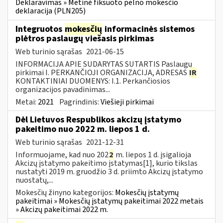
Deklaravimas » Metinė fiksuoto pelno mokesčio
deklaracija (PLN205)
Integruotos
mokesčių
informacinės sistemos
plėtros paslaugų viešasis pirkimas
Web turinio sąrašas
2021-06-15
INFORMACIJA APIE SUDARYTAS SUTARTIS Paslaugų
pirkimai I. PERKANČIOJI ORGANIZACIJA, ADRESAS
IR
KONTAKTINIAI DUOMENYS: I.1. Perkančiosios
organizacijos pavadinimas...
Metai:
2021
Pagrindinis:
Viešieji pirkimai
Dėl Lietuvos Respublikos akcizų įstatymo
pakeitimo nuo 2022 m. liepos 1 d.
Web turinio sąrašas
2021-12-31
Informuojame, kad nuo 202
2
m. liepos 1 d. įsigalioja
Akcizų įstatymo pakeitimo įstatymas[1], kurio tikslas
nustatyti 2019 m. gruodžio 3 d. priimto Akcizų įstatymo
nuostatų,...
Mokesčių žinyno kategorijos:
Mokesčių įstatymų
pakeitimai » Mokesčių įstatymų pakeitimai 2022 metais
» Akcizų pakeitimai 2022 m.