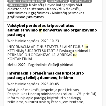
mokesčio permokos grąžinimas
įskaitymo tvarka
kitam gyventojui
Mokesčių žinyno kategorijos:
VMI
kitam asmeniui
elektroninės sistemos » Mano VMI » Mokesčių
suderinimas ir grąžinimas » Mokesčių permokos
grąžinimas įskaitymas
Valstybei perduotos kriptovaliutos
administravimo
ir
konvertavimo organizavimo
paslaugų
Web turinio sąrašas
2020-10-23
INFORMACIJA APIE NUSTATYTUS LAIMĖTOJUS
IR
KETINIMĄ SUDARYTI SUTARTIS Paslaugų pirkimai I.
PERKANČIOJI ORGANIZACIJA, ADRESAS
IR
KONTAKTINIAI...
Metai:
2020
Pagrindinis:
Viešieji pirkimai
Informacinis pranešimas dėl kriptoturto
paslaugų teikėjų duomenų teikimo
Web turinio sąrašas
2025-09-05
Valstybinė mokesčių inspekcija prie Lietuvos
Respublikos finansų ministerijos (toliau — VMI prie FM)
informuoja apie pareigą kriptoturto paslaugų
teikėjams, su turtu susietų žetonų emitentams,...