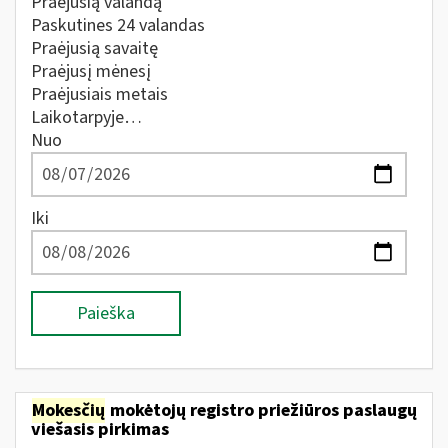
Praėjusią valandą
Paskutines 24 valandas
Praėjusią savaitę
Praėjusį mėnesį
Praėjusiais metais
Laikotarpyje…
Nuo
Iki
Paieška
Mokesčių
mokėtojų registro priežiūros paslaugų
viešasis pirkimas