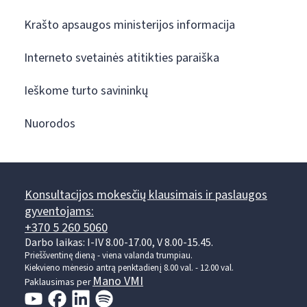
Krašto apsaugos ministerijos informacija
Interneto svetainės atitikties paraiška
Ieškome turto savininkų
Nuorodos
Konsultacijos mokesčių klausimais ir paslaugos
gyventojams:
+370 5 260 5060
Darbo laikas: I-IV 8.00-17.00, V 8.00-15.45.
Prieššventinę dieną - viena valanda trumpiau.
Kiekvieno mėnesio antrą penktadienį 8.00 val. - 12.00 val.
Mano VMI
Paklausimas per