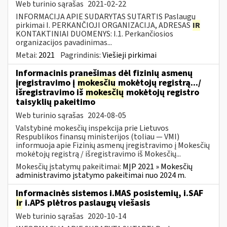
Web turinio sąrašas
2021-02-22
INFORMACIJA APIE SUDARYTAS SUTARTIS Paslaugų
pirkimai I. PERKANČIOJI ORGANIZACIJA, ADRESAS
IR
KONTAKTINIAI DUOMENYS: I.1. Perkančiosios
organizacijos pavadinimas...
Metai:
2021
Pagrindinis:
Viešieji pirkimai
Informacinis pranešimas dėl fizinių asmenų
įregistravimo į
mokesčių
mokėtojų registrą.../
išregistravimo iš
mokesčių
mokėtojų registro
taisyklių pakeitimo
Web turinio sąrašas
2024-08-05
Valstybinė mokesčių inspekcija prie Lietuvos
Respublikos finansų ministerijos (toliau — VMI)
informuoja apie Fizinių asmenų įregistravimo į Mokesčių
mokėtojų registrą / išregistravimo iš Mokesčių...
Mokesčių įstatymų pakeitimai:
MĮP 2021 » Mokesčių
administravimo įstatymo pakeitimai nuo 2024 m.
Informacinės sistemos i.MAS posistemių, i.SAF
ir
i.APS plėtros paslaugų viešasis
Web turinio sąrašas
2020-10-14