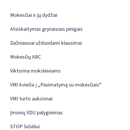
Mokesčiai ir jų dydžiai
Atsiskaitymas grynaisiais pinigais
Dažniausiai užduodami klausimai
Mokesčių ABC
Viktorina moksleiviams
VMI kviečia į „Pasimatymą su mokesčiais“
VMI turto aukcionai
Įmonių VDU palyginimas
STOP šešėliui