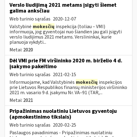
Verslo liudijimą 2021 metams įsigyti šiemet
galima anksčiau
Web turinio sąrašas
2020-12-07
Valstybinė
mokesčių
inspekcija (toliau – VMI)
informuoja, jog gyventojai nuo šiandien jau gali įsigyti
verslo liudijimus 2021 metams. Verslininkai, kurie
planuoja vykdyti...
Metai:
2020
Dėl VMI prie FM viršininko 2020 m. birželio 4 d.
įsakymo pakeitimo
Web turinio sąrašas
2021-02-15
Informuojame, kad Valstybinės
mokesčių
inspekcijos
prie Lietuvos Respublikos finansų ministerijos viršininko
2021 m. vasario 9 d. įsakymu Nr. VA–91 (TAR,...
Metai:
2021
Pripažinimas nuolatiniu Lietuvos gyventoju
(apmokestinimo tikslais)
Web turinio sąrašas
2020-02-25
Paslaugos pavadinimas - Pripažinimas nuolatiniu