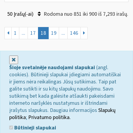
50 Įrašų(-ai)
Rodoma nuo 851 iki 900 iš 7,293 irašų.
1
...
17
18
19
...
146
Uždaryti
Šioje svetainėje naudojami slapukai
(angl.
cookies). Būtinieji slapukai įdiegiami automatiškai
ir jiems nėra reikalingas Jūsų sutikimas. Taip pat
galite sutikti ir su kitų slapukų naudojimu. Savo
sutikimą bet kada galėsite atšaukti pakeisdami
interneto naršyklės nustatymus ir ištrindami
įrašytus slapukus. Daugiau informacijos
Slapukų
politika
;
Privatumo politika.
Būtinieji slapukai