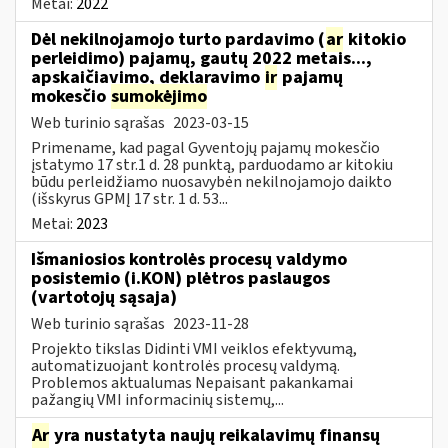
Metai:
2022
Dėl nekilnojamojo turto pardavimo (
ar
kitokio
perleidimo) pajamų, gautų 2022 metais...,
apskaičiavimo, deklaravimo
ir
pajamų
mokesčio
sumokėjimo
Web turinio sąrašas
2023-03-15
Primename, kad pagal Gyventojų pajamų mokesčio
įstatymo 17 str.1 d. 28 punktą, parduodamo ar kitokiu
būdu perleidžiamo nuosavybėn nekilnojamojo daikto
(išskyrus GPMĮ 17 str. 1 d. 53...
Metai:
2023
Išmaniosios kontrolės procesų valdymo
posistemio (i.KON) plėtros paslaugos
(vartotojų sąsaja)
Web turinio sąrašas
2023-11-28
Projekto tikslas Didinti VMI veiklos efektyvumą,
automatizuojant kontrolės procesų valdymą.
Problemos aktualumas Nepaisant pakankamai
pažangių VMI informacinių sistemų,...
Ar
yra nustatyta naujų reikalavimų finansų