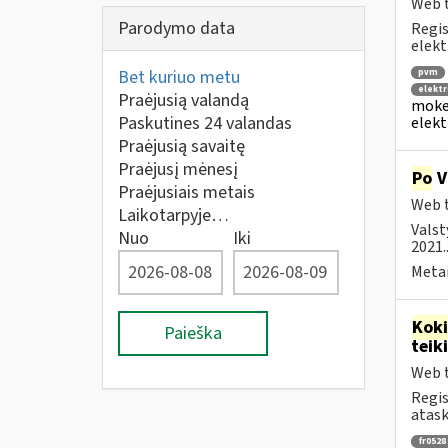
Web t
Parodymo data
Regis
elekt
Bet kuriuo metu
pvm
elektr
Praėjusią valandą
mokes
Paskutines 24 valandas
elekt
Praėjusią savaitę
Praėjusį mėnesį
Po
V
Praėjusiais metais
Web t
Laikotarpyje…
Valst
Nuo
Iki
2021..
Metai
Kok
Paieška
tei
Web t
Regis
atask
fr0528