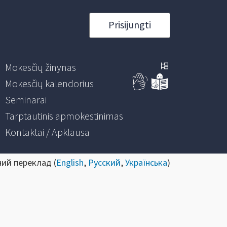
Prisijungti
Mokesčių žinynas
Mokesčių kalendorius
Seminarai
Tarptautinis apmokestinimas
Kontaktai / Apklausa
ний переклад (
English
,
Русский
,
Українська
)