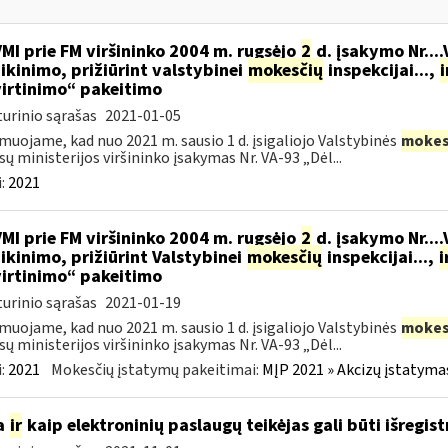
VMI prie FM viršininko 2004 m. rugsėjo
2
d. įsakymo Nr...
ikinimo, prižiūrint valstybinei
mokesčių
inspekcijai...,
i
irtinimo“ pakeitimo
urinio sąrašas
2021-01-05
muojame, kad nuo 2021 m. sausio 1 d. įsigaliojo Valstybinės
mokes
sų ministerijos viršininko įsakymas Nr. VA-93 „Dėl...
:
2021
VMI prie FM viršininko 2004 m. rugsėjo
2
d. įsakymo Nr...
ikinimo, prižiūrint Valstybinei
mokesčių
inspekcijai...,
i
irtinimo“ pakeitimo
urinio sąrašas
2021-01-19
muojame, kad nuo 2021 m. sausio 1 d. įsigaliojo Valstybinės
mokes
sų ministerijos viršininko įsakymas Nr. VA-93 „Dėl...
:
2021
Mokesčių įstatymų pakeitimai:
MĮP 2021 » Akcizų įstatyma
a
ir
kaip elektroninių paslaugų teikėjas gali būti išregist