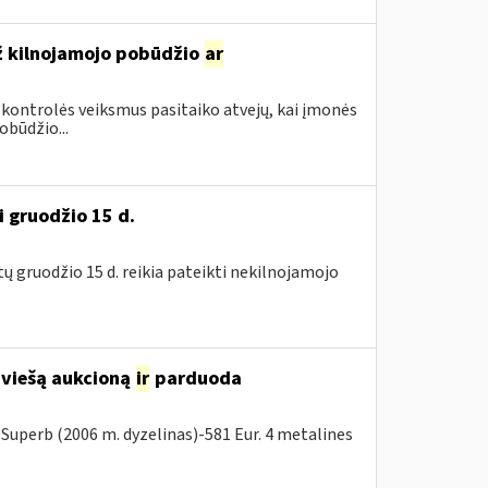
ž kilnojamojo pobūdžio
ar
 kontrolės veiksmus pasitaiko atvejų, kai įmonės
būdžio...
i gruodžio 15 d.
tų gruodžio 15 d. reikia pateikti nekilnojamojo
 viešą aukcioną
ir
parduoda
Superb (2006 m. dyzelinas)-581 Eur. 4 metalines