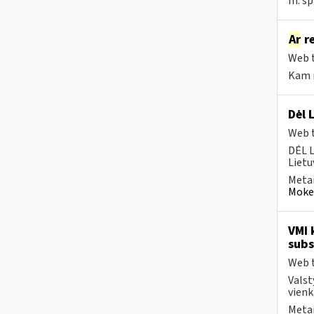
m. sp
Ar
re
Web t
Kam r
Dėl 
Web t
DĖL 
Lietu
Metai
Mokes
VMI 
subs
Web t
Valst
vienk
Metai