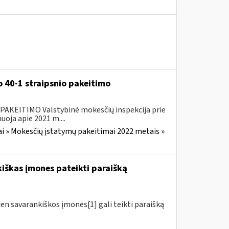
 40-1 straipsnio pakeitimo
EITIMO Valstybinė mokesčių inspekcija prie
oja apie 2021 m....
i » Mokesčių įstatymų pakeitimai 2022 metais »
kiškas įmones pateikti paraišką
ien savarankiškos įmonės[1] gali teikti paraišką