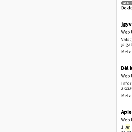
asocij
Dekla
Įgyv
Web t
Valst
įsiga
Metai
Dėl 
Web t
Infor
akci
Metai
Apie
Web t
1.
Ar