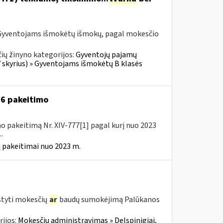
Gyventojams išmokėtų išmokų, pagal mokesčio
ių žinyno kategorijos:
Gyventojų pajamų
V skyrius) » Gyventojams išmokėtų B klasės
A-6 pakeitimo
o pakeitimą Nr. XIV-777[1] pagal kurį nuo 2023
.
 pakeitimai nuo 2023 m.
styti mokesčių
ar
baudų sumokėjimą Palūkanos
ijos:
Mokesčių administravimas » Delspinigiai,