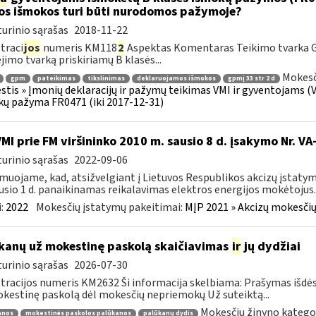
os išmokos turi būti nurodomos pažymoje?
urinio sąrašas
2018-11-22
traci
jos
numeris KM118
2
Aspektas Komentaras Teikimo tvarka 
imo tvarką priskiriamų B klasės...
Mokesč
gpm
pateikimas
tikslinimas
deklaruojamos išmokos
gpmį 33 str 2 d
tis » Įmonių deklaracijų ir pažymų teikimas VMI ir gyventojams (
ų pažyma FR0471 (iki 2017-12-31)
VMI prie FM viršininko 2010 m. sausio 8 d. įsakymo Nr. V
urinio sąrašas
2022-09-06
muojame, kad, atsižvelgiant į Lietuvos Respublikos akcizų įstatym
usio 1 d. panaikinamas reikalavimas elektros energijos mokėtojus..
:
2022
Mokesčių įstatymų pakeitimai:
MĮP 2021 » Akcizų mokesčių
kanų už mokestinę paskolą skaičiavimas
ir
jų dydžiai
urinio sąrašas
2026-07-30
tracijos numeris KM2632 Ši informacija skelbiama: Prašymas išdė
kestinę paskolą dėl mokesčių nepriemokų Už suteiktą...
Mokesčių žinyno kategor
anos
mokestinės paskolos palūkanos
palūkanų dydis