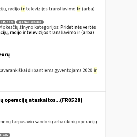
jų, radijo
ir
televizijos transliavimo
ir
(arba)
 115-5 str
speciali schema
Mokesčių žinyno kategorijos:
Pridėtinės vertės
, radijo ir televizijos transliavimo ir (arba)
eurų
avarankiškai dirbantiems gyventojams 2020
ir
ų operacijų ataskaitos...(FR0528)
menų tarpusavio sandorių arba ūkinių operacijų
d. 1 p.