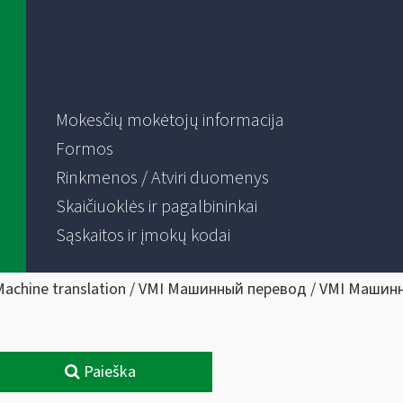
Mokesčių mokėtojų informacija
Formos
Rinkmenos / Atviri duomenys
Skaičiuoklės ir pagalbininkai
Sąskaitos ir įmokų kodai
Machine translation / VMI Машинный перевод / VMI Машин
Paieška