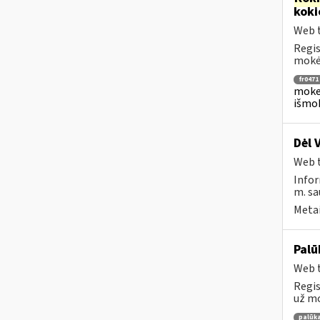
koki
Web t
Regis
mokėj
fr0471
mokes
išmok
Dėl 
Web t
Infor
m. sa
Metai
Palū
Web t
Regis
už mo
palūk