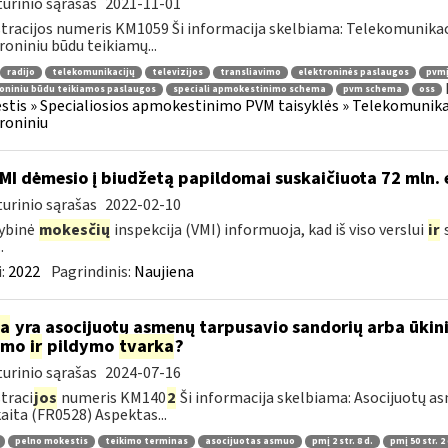
urinio sąrašas
2021-11-01
tracijos numeris KM1059 Ši informacija skelbiama: Telekomunikaci
roniniu būdu teikiamų...
radijo
telekomunikacijų
televizijos
transliavimo
elektroninės paslaugos
pvmį
oniniu būdu teikiamos paslaugos
speciali apmokestinimo schema
pvm schema
oss
tis » Specialiosios apmokestinimo PVM taisyklės » Telekomunikacijų
roniniu
MI dėmesio į biudžetą papildomai suskaičiuota 72 mln. 
urinio sąrašas
2022-02-10
ybinė
mokesčių
inspekcija (VMI) informuoja, kad iš viso verslui
ir
s
.
:
2022
Pagrindinis:
Naujiena
ia
yra asocijuotų asmenų tarpusavio sandorių arba ūkini
kimo
ir
pildymo
tvarka
?
urinio sąrašas
2024-07-16
traci
jos
numeris KM140
2
Ši informacija skelbiama: Asocijuotų as
aita (FR0528) Aspektas...
pelno mokestis
teikimo terminas
asocijuotas asmuo
pmį 2 str. 8 d.
pmį 50 str. 2 