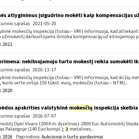
ės atlyginimus įsigudrino mokėti kaip kompensacijas u
urinio sąrašas
2021-05-20
ybinė mokesčių inspekcija (toliau – VMI) informuoja, kad atliekant
 užmokestį darbuotojams išmoka kompensacijų už kilnojamojo po
:
2021
primena: nekilnojamojo turto mokestį reikia sumokėti ik
urinio sąrašas
2020-11-17
ybinė mokesčių inspekcija (toliau – VMI) informuoja, kad iki šių me
, kurio vertė viršija 150 tūkst. eurų, mokesčio (toliau – NTM)...
:
2020
pėdos apskrities valstybinė
mokesčių
inspekcija skelbia
urinio sąrašas
2026-07-07
obilį Opel Vivaro (2004 m. dyzelinas)-2800 Eur. Automobilį Skoda 
as Palangoje (140 Eur/kompl.);
2
metalines...
:
2026
Pagrindinis:
Aukcionai ir turto pardavimai