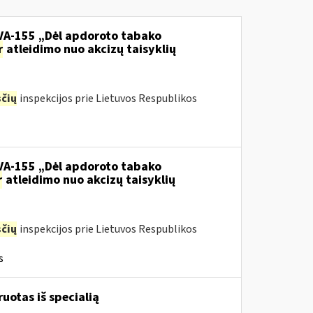
.VA-155 „Dėl apdoroto tabako
r
atleidimo nuo akcizų taisyklių
čių
inspekcijos prie Lietuvos Respublikos
.VA-155 „Dėl apdoroto tabako
r
atleidimo nuo akcizų taisyklių
čių
inspekcijos prie Lietuvos Respublikos
s
ruotas iš specialią