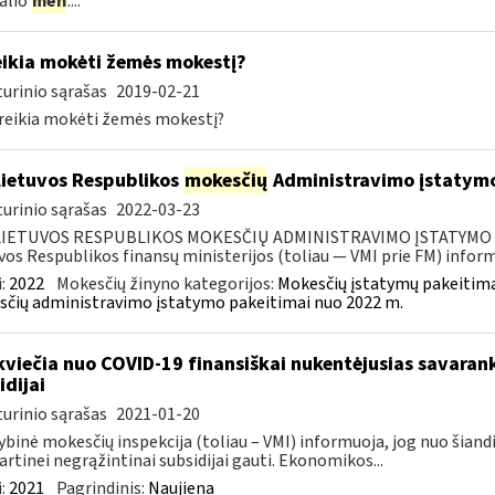
alio
mėn
....
ikia mokėti žemės mokestį?
urinio sąrašas
2019-02-21
eikia mokėti žemės mokestį?
Lietuvos Respublikos
mokesčių
Administravimo įstatymo
urinio sąrašas
2022-03-23
LIETUVOS RESPUBLIKOS MOKESČIŲ ADMINISTRAVIMO ĮSTATYMO PAK
vos Respublikos finansų ministerijos (toliau — VMI prie FM) informu
:
2022
Mokesčių žinyno kategorijos:
Mokesčių įstatymų pakeitima
čių administravimo įstatymo pakeitimai nuo 2022 m.
kviečia nuo COVID-19 finansiškai nukentėjusias savaran
idijai
urinio sąrašas
2021-01-20
ybinė mokesčių inspekcija (toliau – VMI) informuoja, jog nuo šiand
artinei negrąžintinai subsidijai gauti. Ekonomikos...
:
2021
Pagrindinis:
Naujiena