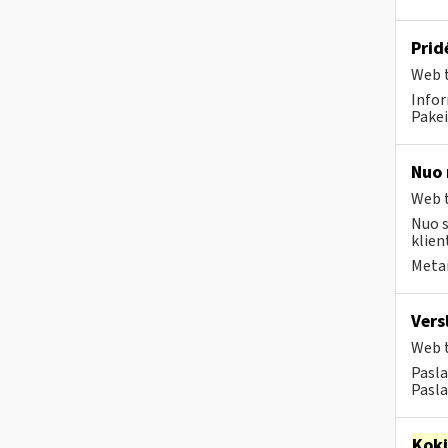
Prid
Web t
Infor
Pakei
Nuo 
Web t
Nuo s
klien
Metai
Vers
Web t
Pasla
Pasla
Kok