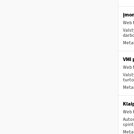
įmon
Web t
Valst
darbo
Metai
VMI 
Web t
Valst
turto
Metai
Klai
Web t
Autom
spint
Metai