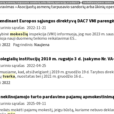
uotų asmenų tarpusavio sandorių arba ūkinių operacijų ataskaita
nedeklaruojamos sumos
ravimas » Asocijuotų asmenų tarpusavio sandorių arba ūkinių oper
endinant Europos sąjungos direktyvą DAC7 VMI parengė 
urinio sąrašas
2022-11-21
ybinė
mokesčių
inspekcija (VMI) informuoja, jog nuo 2023 m. sausi
lioja nauji duomenų teikimo reikalavimai ES...
:
2022
Pagrindinis:
Naujiena
kolegialių institucijų 2010 m. rugsėjo 3 d. įsakymo Nr. 
urinio sąrašas
2022-04-25
muojame, kad, atsižvelgiant į 2019 m. gruodžio 19 d. Tarybos dire
zų
tvarka
, nuostatas bei į 2021 m. gruodžio 16 d....
:
2022
 nekilnojamojo turto pardavimo pajamų apmokestinim
urinio sąrašas
2025-09-11
reikės mokėti pajamų mokestį, jeigu būstą, kuriame nebuvo deklaru