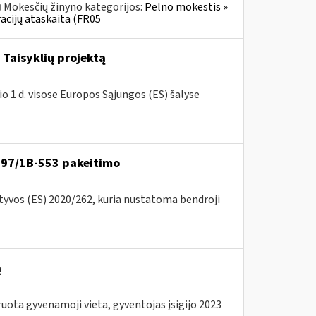
Mokesčių žinyno kategorijos:
Pelno mokestis »
acijų ataskaita (FR05
Taisyklių projektą
o 1 d. visose Europos Sąjungos (ES) šalyse
VA-97/1B-553 pakeitimo
ktyvos (ES) 2020/262, kuria nustatoma bendroji
ą
ota gyvenamoji vieta, gyventojas įsigijo 2023