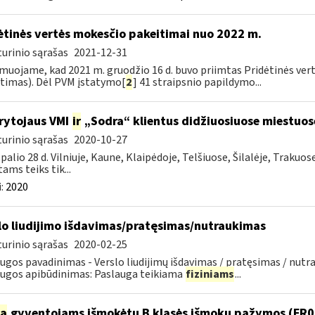
ėtinės vertės mokesčio pakeitimai nuo 2022 m.
urinio sąrašas
2021-12-31
muojame, kad 2021 m. gruodžio 16 d. buvo priimtas Pridėtinės ver
timas). Dėl PVM įstatymo[
2
] 41 straipsnio papildymo...
rytojaus VMI
ir
„Sodra“ klientus didžiuosiuose miestuo
urinio sąrašas
2020-10-27
palio 28 d. Vilniuje, Kaune, Klaipėdoje, Telšiuose, Šilalėje, Trakuos
tams teiks tik...
:
2020
lo liudijimo išdavimas/pratęsimas/nutraukimas
urinio sąrašas
2020-02-25
ugos pavadinimas - Verslo liudijimų išdavimas / pratęsimas / nutra
ugos apibūdinimas: Paslauga teikiama
fiziniams
...
ia
gyventojams išmokėtų B klasės išmokų pažymos (FR047