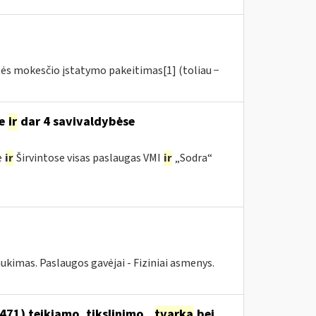
tės mokesčio įstatymo pakeitimas[1] (toliau −
se
ir
dar 4 savivaldybėse
e
ir
Širvintose visas paslaugas VMI
ir
„Sodra“
ukimas. Paslaugos gavėjai - Fiziniai asmenys.
1) teikiamo, tikslinimo...
tvarka
bei