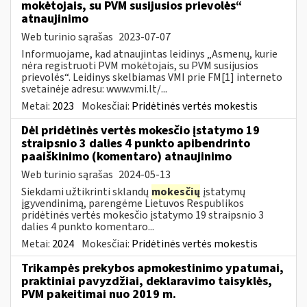
mokėtojais, su PVM susijusios prievolės“
atnaujinimo
Web turinio sąrašas
2023-07-07
Informuojame, kad atnaujintas leidinys „Asmenų, kurie
nėra registruoti PVM mokėtojais, su PVM susijusios
prievolės“. Leidinys skelbiamas VMI prie FM[1] interneto
svetainėje adresu: www.vmi.lt/...
Metai:
2023
Mokesčiai:
Pridėtinės vertės mokestis
Dėl pridėtinės vertės mokesčio įstatymo 19
straipsnio 3 dalies 4 punkto apibendrinto
paaiškinimo (komentaro) atnaujinimo
Web turinio sąrašas
2024-05-13
Siekdami užtikrinti sklandų
mokesčių
įstatymų
įgyvendinimą, parengėme Lietuvos Respublikos
pridėtinės vertės mokesčio įstatymo 19 straipsnio 3
dalies 4 punkto komentaro...
Metai:
2024
Mokesčiai:
Pridėtinės vertės mokestis
Trikampės prekybos apmokestinimo ypatumai,
praktiniai pavyzdžiai, deklaravimo taisyklės,
PVM pakeitimai nuo 2019 m.