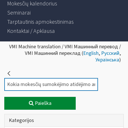
Mokesčių kalendorius
Seminarai
Tarptautinis apmokestinimas
Kontaktai / Apklausa
VMI Machine translation / VMI Машинный перевод /
VMI Машинний переклад (
English
,
Русский
,
Українська
)
Paieška
Kategorijos