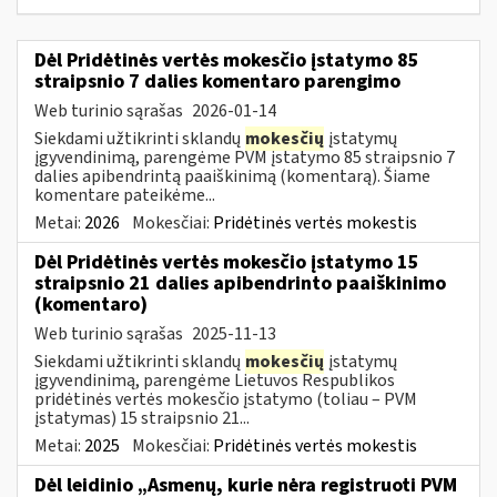
Dėl Pridėtinės vertės mokesčio įstatymo 85
straipsnio 7 dalies komentaro parengimo
Web turinio sąrašas
2026-01-14
Siekdami užtikrinti sklandų
mokesčių
įstatymų
įgyvendinimą, parengėme PVM įstatymo 85 straipsnio 7
dalies apibendrintą paaiškinimą (komentarą). Šiame
komentare pateikėme...
Metai:
2026
Mokesčiai:
Pridėtinės vertės mokestis
Dėl Pridėtinės vertės mokesčio įstatymo 15
straipsnio 21 dalies apibendrinto paaiškinimo
(komentaro)
Web turinio sąrašas
2025-11-13
Siekdami užtikrinti sklandų
mokesčių
įstatymų
įgyvendinimą, parengėme Lietuvos Respublikos
pridėtinės vertės mokesčio įstatymo (toliau – PVM
įstatymas) 15 straipsnio 21...
Metai:
2025
Mokesčiai:
Pridėtinės vertės mokestis
Dėl leidinio „Asmenų, kurie nėra registruoti PVM