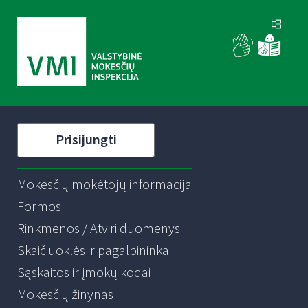
Prisijungti
Mokesčių mokėtojų informacija
Formos
Rinkmenos / Atviri duomenys
Skaičiuoklės ir pagalbininkai
Sąskaitos ir įmokų kodai
Mokesčių žinynas