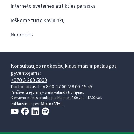
Interneto svetainės atitikties paraiška
Ieškome turto savininkų
Nuorodos
Konsultacijos mokesčių klausimais ir paslaugos
gyventojams:
+370 5 260 5060
Darbo laikas: I-IV 8.00-17.00, V 8.00-15.45.
Prieššventinę dieną - viena valanda trumpiau.
Kiekvieno mėnesio antrą penktadienį 8.00 val. - 12.00 val.
Mano VMI
Paklausimas per