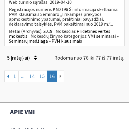
Web turinio sąrašas
2019-04-10
Registracijos numeris KM2198 Ši informacija skelbiama:
PVM klausimais Seminaro „Trikampės prekybos
apmokestinimo ypatumai, praktiniai pavyzdžiai,
deklaravimo taisyklės, PVM pakeitimai nuo 2019 m.“...
Metai (Archyvas):
2019
Mokesčiai:
Pridėtinės vertės
mokestis
Mokesčių žinyno kategorijos:
VMI seminarai »
Seminarų medžiaga » PVM klausimais
5 Įrašų(-ai)
Rodoma nuo 76 iki 77 iš 77 irašų.
1
...
14
15
16
APIE VMI