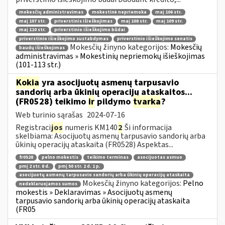
mokesčių administravimas
mokestinė nepriemoka
maį 106 str.
maį 107 str.
priverstinis išieškojimas
maį 108 str.
maį 109 str.
maį 110 str.
priverstinio išieškojimo būdai
priverstinio išieškojimo sustabdymas
priverstinio išieškojimo senatis
Mokesčių žinyno kategorijos:
Mokesčių
baudų išieškojimas
administravimas » Mokestinių nepriemokų išieškojimas
(101-113 str.)
Kokia
yra asocijuotų asmenų tarpusavio
sandorių arba ūkinių operacijų ataskaitos...
(FR0528) teikimo
ir
pildymo
tvarka
?
Web turinio sąrašas
2024-07-16
Registraci
jos
numeris KM140
2
Ši informacija
skelbiama: Asocijuotų asmenų tarpusavio sandorių arba
ūkinių operacijų ataskaita (FR0528) Aspektas...
fr0528
pelno mokestis
teikimo terminas
asocijuotas asmuo
pmį 2 str. 8 d.
pmį 50 str. 2 d. 1 p.
asocijuotų asmenų tarpusavio sandorių arba ūkinių operacijų ataskaita
Mokesčių žinyno kategorijos:
Pelno
nedeklaruojamos sumos
mokestis » Deklaravimas » Asocijuotų asmenų
tarpusavio sandorių arba ūkinių operacijų ataskaita
(FR05