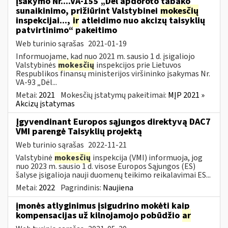
įsakymo Nr....VA-155 „Dėl apdoroto tabako
sunaikinimo, prižiūrint Valstybinei
mokesčių
inspekcijai...,
ir
atleidimo nuo akcizų taisyklių
patvirtinimo“ pakeitimo
Web turinio sąrašas
2021-01-19
Informuojame, kad nuo 2021 m. sausio 1 d. įsigaliojo
Valstybinės
mokesčių
inspekcijos prie Lietuvos
Respublikos finansų ministerijos viršininko įsakymas Nr.
VA-93 „Dėl...
Metai:
2021
Mokesčių įstatymų pakeitimai:
MĮP 2021 »
Akcizų įstatymas
Įgyvendinant Europos sąjungos direktyvą DAC7
VMI parengė Taisyklių projektą
Web turinio sąrašas
2022-11-21
Valstybinė
mokesčių
inspekcija (VMI) informuoja, jog
nuo 2023 m. sausio 1 d. visose Europos Sąjungos (ES)
šalyse įsigalioja nauji duomenų teikimo reikalavimai ES...
Metai:
2022
Pagrindinis:
Naujiena
įmonės atlyginimus įsigudrino mokėti kaip
kompensacijas už kilnojamojo pobūdžio
ar