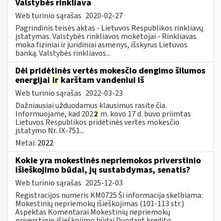
Valstybės rinkliava
Web turinio sąrašas
2020-02-27
Pagrindinis teisės aktas - Lietuvos Respublikos rinkliavų
įstatymas. Valstybės rinkliavos mokėtojai - Rinkliavas
moka fiziniai ir juridiniai asmenys, išskyrus Lietuvos
banką. Valstybės rinkliavos...
Dėl pridėtinės vertės mokesčio dengimo šilumos
energijai
ir
karštam vandeniui iš
Web turinio sąrašas
2022-03-23
Dažniausiai užduodamus klausimus rasite čia.
Informuojame, kad 202
2
m. kovo 17 d. buvo priimtas
Lietuvos Respublikos pridėtinės vertės mokesčio
įstatymo Nr. IX-751...
Metai:
2022
Kokie yra mokestinės nepriemokos priverstinio
išieškojimo būdai, jų sustabdymas, senatis?
Web turinio sąrašas
2025-12-03
Registracijos numeris KM0725 Ši informacija skelbiama:
Mokestinių nepriemokų išieškojimas (101-113 str.)
Aspektas Komentarai Mokestinių nepriemokų
priverstinio išieškojimo būdai Duodant kredito,...