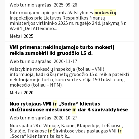
Web turinio sąrašas
2025-09-26
Informuojame apie priimtą Valstybinės
mokesčių
inspekcijos prie Lietuvos Respublikos finansų
ministerijos viršininko 2025 m. rugsėjo 24 d. įsakymą Nr.
VA-84 „Dėl Atleidimo...
Metai:
2025
VMI primena: nekilnojamojo turto mokestį
reikia sumokėti iki gruodžio 15 d.
Web turinio sąrašas
2020-11-17
Valstybinė mokesčių inspekcija (toliau – VMI)
informuoja, kad iki šių metų gruodžio 15 d. reikia pateikti
nekilnojamojo turto, kurio vertė viršija 150 tūkst. eurų,
mokesčio (toliau – NTM)...
Metai:
2020
Nuo rytojaus VMI
ir
„Sodra“ klientus
didžiuosiuose miestuose
ir
dar 4 savivaldybėse
Web turinio sąrašas
2020-10-27
Nuo spalio 28 d. Vilniuje, Kaune, Klaipėdoje, Telšiuose,
Šilalėje, Trakuose
ir
Širvintose visas paslaugas VMI
ir
„Sodra“ klientams teiks tik...