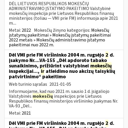
DĖL LIETUVOS RESPUBLIKOS MOKESČIŲ
ADMINISTRAVIMO ĮSTATYMO PAKEITIMO Valstybinė
mokesčių inspekcija prie Lietuvos Respublikos finansų
ministerijos (toliau — VMI prie FM) informuoja apie 2021
m....
Metai:
2022
Mokesčių žinyno kategorijos:
Mokesčių
įstatymų pakeitimai » Mokesčių įstatymų pakeitimai
2022 metais » Mokesčių administravimo įstatymo
pakeitimai nuo 2022 m.
Dėl VMI prie FM viršininko 2004 m. rugsėjo
2
d.
įsakymo Nr....VA-155 „Dėl apdoroto tabako
sunaikinimo, prižiūrint valstybinei
mokesčių
inspekcijai...,
ir
atleidimo nuo akcizų taisyklių
patvirtinimo“ pakeitimo
Web turinio sąrašas
2021-01-05
Informuojame, kad nuo 2021 m. sausio 1 d. įsigaliojo
Valstybinės
mokesčių
inspekcijos prie Lietuvos
Respublikos finansų ministerijos viršininko įsakymas Nr.
VA-93 „Dėl...
Metai:
2021
Dėl VMI prie FM viršininko 2004 m. rugsėjo
2
d.