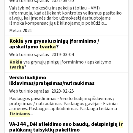
Web turinio sąrašas
2021-05-20
Valstybinė mokesčių inspekcija (toliau – VMI)
informuoja, kad atliekant kontrolės veiksmus pasitaiko
atvejų, kai įmonės darbo užmokestį darbuotojams
išmoka kompensacijų už kilnojamojo pobūdžio...
Metai:
2021
Kokia
yra grynųjų pinigų įforminimo /
apskaitymo
tvarka
?
Web turinio sąrašas
2019-03-04
Kokia
yra grynųjų pinigų įforminimo / apskaitymo
tvarka
?
Verslo liudijimo
išdavimas/pratęsimas/nutraukimas
Web turinio sąrašas
2020-02-25
Paslaugos pavadinimas - Verslo liudijimų išdavimas /
pratęsimas / nutraukimas. Paslaugos gavėjai - Fiziniai
asmenys. Paslaugos apibūdinimas: Paslauga teikiama
fiziniams
...
VA-144 „Dėl atleidimo nuo baudų, delspinigių
ir
palūkanų taisyklių pakeitimo