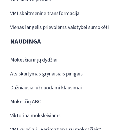
VMI skaitmeninė transformacija
Vienas langelis prievolėms valstybei sumokėti
NAUDINGA
Mokesčiai ir jų dydžiai
Atsiskaitymas grynaisiais pinigais
Dažniausiai užduodami klausimai
Mokesčių ABC
Viktorina moksleiviams
VMI kviečia į „Pasimatymą su mokesčiais“