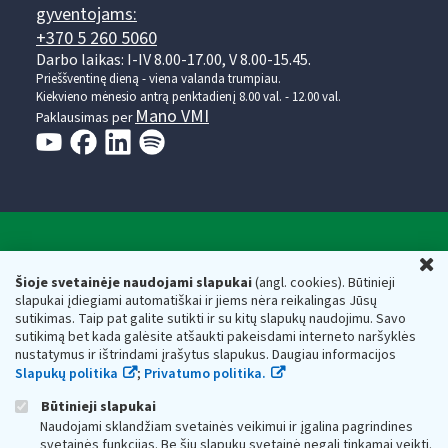
gyventojams:
+370 5 260 5060
Darbo laikas: I-IV 8.00-17.00, V 8.00-15.45.
Prieššventinę dieną - viena valanda trumpiau.
Kiekvieno mėnesio antrą penktadienį 8.00 val. - 12.00 val.
Mano VMI
Paklausimas per
Valstybinė mokesčių inspekcija prie Lietuvos
U
Respublikos finansų ministerijos
Šioje svetainėje naudojami slapukai
(angl. cookies). Būtinieji
slapukai įdiegiami automatiškai ir jiems nėra reikalingas Jūsų
Biudžetinė įstaiga. Juridinio asmens kodas — 188659752,
sutikimas. Taip pat galite sutikti ir su kitų slapukų naudojimu. Savo
adresas: Vasario 16-osios g. 14, 01107 Vilnius, Lietuva, el.paštas:
sutikimą bet kada galėsite atšaukti pakeisdami interneto naršyklės
vmi@vmi.lt
, E. pristatymo dėžutės adresas 188659752
nustatymus ir ištrindami įrašytus slapukus. Daugiau informacijos
Duomenys apie Valstybinę mokesčių inspekciją prie Lietuvos
Slapukų politika
;
Privatumo politika.
Respublikos finansų ministerijos kaupiami ir saugomi Juridinių
asmenų registre
Būtinieji slapukai
Naudojami sklandžiam svetainės veikimui ir įgalina pagrindines
svetainės funkcijas. Be šių slapukų svetainė negali tinkamai veikti.