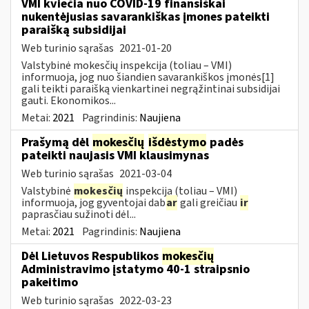
VMI kviečia nuo COVID-19 finansiškai
nukentėjusias savarankiškas įmones pateikti
paraišką subsidijai
Web turinio sąrašas
2021-01-20
Valstybinė mokesčių inspekcija (toliau – VMI)
informuoja, jog nuo šiandien savarankiškos įmonės[1]
gali teikti paraišką vienkartinei negrąžintinai subsidijai
gauti. Ekonomikos...
Metai:
2021
Pagrindinis:
Naujiena
Prašymą dėl
mokesčių
išdėstymo
padės
pateikti naujasis VMI klausimynas
Web turinio sąrašas
2021-03-04
Valstybinė
mokesčių
inspekcija (toliau – VMI)
informuoja, jog gyventojai dab
ar
gali greičiau
ir
paprasčiau sužinoti dėl...
Metai:
2021
Pagrindinis:
Naujiena
Dėl Lietuvos Respublikos
mokesčių
Administravimo įstatymo 40-1 straipsnio
pakeitimo
Web turinio sąrašas
2022-03-23