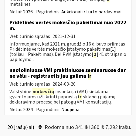
metalines...
Metai:
2026
Pagrindinis:
Aukcionai ir turto pardavimai
Pridėtinės vertės mokesčio pakeitimai nuo 2022
m.
Web turinio sąrašas
2021-12-31
Informuojame, kad 2021 m. gruodžio 16 d. buvo priimtas
Pridėtinės vertės mokesčio įstatymo pakeitimas[1]
(toliau − Pakeitimas). Dėl PVM įstatymo[
2
] 41 straipsnio
papildymo...
nuotoliniuose VMI praktiniuose seminaruose dar
ne vėlu - registruotis jau galima
ir
Web turinio sąrašas
2024-03-20
Valstybinė
mokesčių
inspekcija (VMI) siekdama
gyventojams užtikrinti paprastą
ir
sklandų pajamų
deklaravimo procesą bei patogų VMI konsultacijų...
Metai:
2024
Pagrindinis:
Naujiena
20 Įrašų(-ai)
Rodoma nuo 341 iki 360 iš 7,292 irašų.