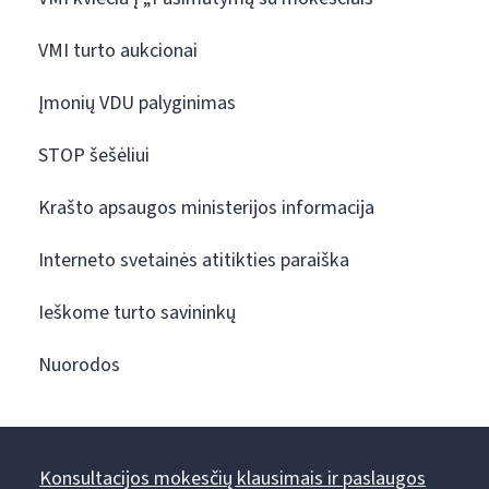
VMI turto aukcionai
Įmonių VDU palyginimas
STOP šešėliui
Krašto apsaugos ministerijos informacija
Interneto svetainės atitikties paraiška
Ieškome turto savininkų
Nuorodos
Konsultacijos mokesčių klausimais ir paslaugos