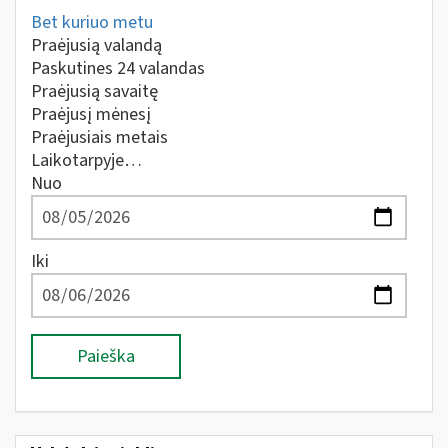
Bet kuriuo metu
Praėjusią valandą
Paskutines 24 valandas
Praėjusią savaitę
Praėjusį mėnesį
Praėjusiais metais
Laikotarpyje…
Nuo
Iki
Paieška