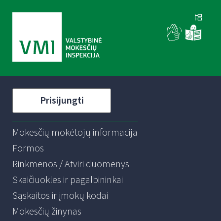
Prisijungti
Mokesčių mokėtojų informacija
Formos
Rinkmenos / Atviri duomenys
Skaičiuoklės ir pagalbininkai
Sąskaitos ir įmokų kodai
Mokesčių žinynas