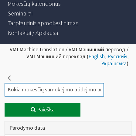
Mokesčių kalendorius
Seminarai
Tarptautinis apmokestinimas
Kontaktai / Apklausa
VMI Machine translation / VMI Машинный перевод /
VMI Машинний переклад (
English
,
Русский
,
Українська
)
Paieška
Parodymo data