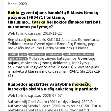
Metai:
2020
Kokia
gyventojams išmokėtų B klasės išmokų
pažymos (FR0471) teikiamo,
tikslinimo...
tvarka
bei kokios išmokos turi būti
nurodomos pažymoje?
Web turinio sąrašas
2018-11-22
Registraci
jos
numeris KM118
2
Aspektas Komentaras
Teikimo tvarka Gyventojams išmokėtų išmokų, pagal
mokesčio mokėjimo tvarką priskiriamų B klasės...
fr0471
gpm
pateikimas
tikslinimas
deklaruojamos išmokos
Mokesčių žinyno kategorijos:
Gyventojų
gpmį 33 str 2 d
pajamų mokestis » Įmonių deklaracijų ir pažymų
teikimas VMI ir gyventojams (V skyrius) » Gyventojams
išmokėtų B klasės išmokų pažyma FR0471 (iki 2017-12-
31)
Klaipėdos apskrities valstybinė
mokesčių
inspekcija skelbia viešą aukcioną
ir
parduoda
Web turinio sąrašas
2026-07-07
Automobilį Opel Vivaro (2004 m. dyzelinas)-2800 Eur.
Automobilį Skoda Superb (2006 m. dyzelinas)-581 Eur. 4
metalines spintas Palangoje (140 Eur/kompl.);
2