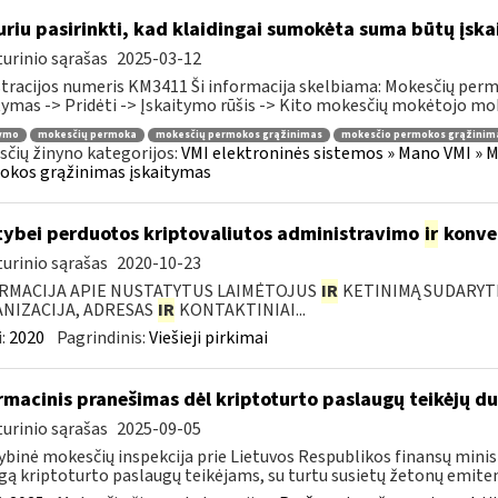
uriu pasirinkti, kad klaidingai sumokėta suma būtų įsk
urinio sąrašas
2025-03-12
tracijos numeris KM3411 Ši informacija skelbiama: Mokesčių per
tymas -> Pridėti -> Įskaitymo rūšis -> Kito mokesčių mokėtojo moke
tymo
mokesčių permoka
mokesčių permokos grąžinimas
mokesčio permokos grąžinim
čių žinyno kategorijos:
VMI elektroninės sistemos » Mano VMI » M
okos grąžinimas įskaitymas
tybei perduotos kriptovaliutos administravimo
ir
konve
urinio sąrašas
2020-10-23
RMACIJA APIE NUSTATYTUS LAIMĖTOJUS
IR
KETINIMĄ SUDARYTI 
NIZACIJA, ADRESAS
IR
KONTAKTINIAI...
:
2020
Pagrindinis:
Viešieji pirkimai
rmacinis pranešimas dėl kriptoturto paslaugų teikėjų 
urinio sąrašas
2025-09-05
ybinė mokesčių inspekcija prie Lietuvos Respublikos finansų minist
gą kriptoturto paslaugų teikėjams, su turtu susietų žetonų emiten