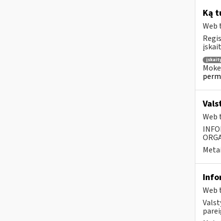
Ką t
Web t
Regis
įskai
įskai
Mokes
perm
Vals
Web t
INFO
ORGA
Metai
Info
Web t
Valst
parei