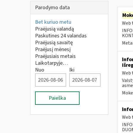
Parodymo data
Moke
Bet kuriuo metu
Web t
Praėjusią valandą
INFO
Paskutines 24 valandas
KONTA
Praėjusią savaitę
Metai
Praėjusį mėnesį
Praėjusiais metais
Info
Laikotarpyje…
išre
Nuo
Iki
Web t
Valst
asmen
Mokes
Paieška
Info
Web t
INFO
DUOME