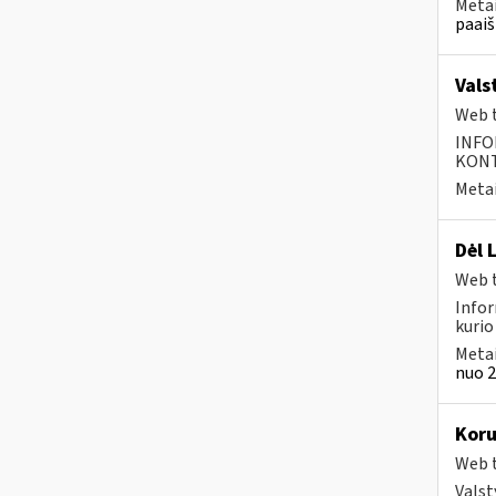
Metai
paaiš
Vals
Web t
INFO
KONTA
Metai
Dėl 
Web t
Infor
kurio
Metai
nuo 2
Koru
Web t
Valst