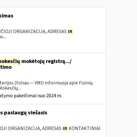
rkimas
ANČIOJI ORGANIZACIJA, ADRESAS
IR
...
okesčių
mokėtojų registrą.../
itimo
erijos (toliau — VMI) informuoja apie Fizinių
okesčių...
tatymo pakeitimai nuo 2024 m.
s paslaugų viešasis
IOJI ORGANIZACIJA, ADRESAS
IR
KONTAKTINIAI