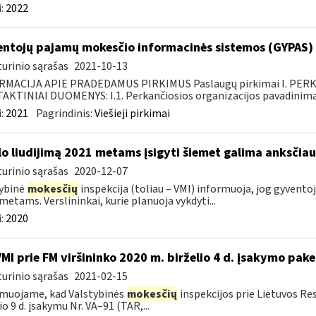
:
2022
ntojų pajamų mokesčio informacinės sistemos (GYPAS) p
urinio sąrašas
2021-10-13
RMACIJA APIE PRADEDAMUS PIRKIMUS Paslaugų pirkimai I. PER
KTINIAI DUOMENYS: I.1. Perkančiosios organizacijos pavadinimas
:
2021
Pagrindinis:
Viešieji pirkimai
lo liudijimą 2021 metams įsigyti šiemet galima anksčiau
urinio sąrašas
2020-12-07
ybinė
mokesčių
inspekcija (toliau – VMI) informuoja, jog gyventojai
metams. Verslininkai, kurie planuoja vykdyti...
:
2020
VMI prie FM viršininko 2020 m. birželio 4 d. įsakymo pak
urinio sąrašas
2021-02-15
muojame, kad Valstybinės
mokesčių
inspekcijos prie Lietuvos Re
io 9 d. įsakymu Nr. VA–91 (TAR,...