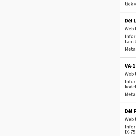
tiek 
Dėl 
Web t
Infor
tam t
Metai
VA-1
Web t
Infor
kodek
Metai
Dėl 
Web t
Info
IX-75