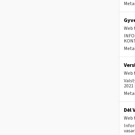
Metai
Gyve
Web t
INFO
KONTA
Metai
Vers
Web t
Valst
2021 
Metai
Dėl 
Web t
Infor
vasar