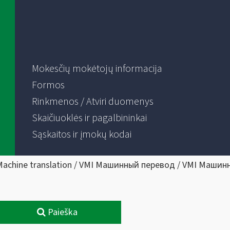
Mokesčių mokėtojų informacija
Formos
Rinkmenos / Atviri duomenys
Skaičiuoklės ir pagalbininkai
Sąskaitos ir įmokų kodai
Machine translation / VMI Машинный перевод / VMI Машин
Paieška