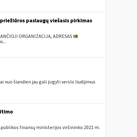
riežiūros paslaugų viešasis pirkimas
KANČIOJI ORGANIZACIJA, ADRESAS
IR
...
 nuo šiandien jau gali įsigyti verslo liudijimus
eitimo
spublikos finansų ministerijos viršininko 2021 m.