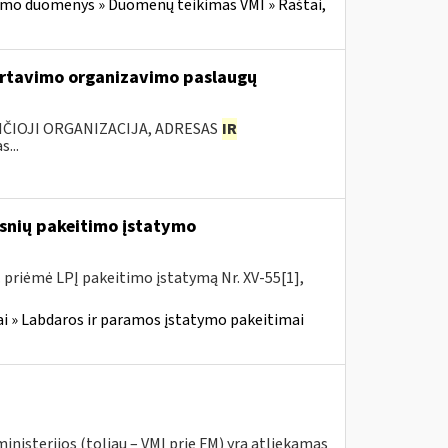
imo duomenys » Duomenų teikimas VMI » Raštai,
rtavimo organizavimo paslaugų
ANČIOJI ORGANIZACIJA, ADRESAS
IR
...
snių pakeitimo įstatymo
. priėmė LPĮ pakeitimo įstatymą Nr. XV-55[1],
i » Labdaros ir paramos įstatymo pakeitimai
inisterijos (toliau – VMI prie FM) yra atliekamas