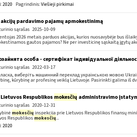
:
2020
Pagrindinis:
Viešieji pirkimai
 akcijų pardavimo pajamų apmokestinimą
urinio sąrašas
2025-10-09
entojas 2026 metais parduos akcijas, kurios nuosavybėje bus išlaiky
estinamos gautos pajamos? Ne per investicinę sąskaitą įgytų akci
зайнята особа - сертифікат індивідуальної діяльнос
urinio sąrašas
2022-03-17
ласка, виберіть машинний переклад українською мовою Ukrainos 
inę, kūrybinę ar profesinę veiklą Lietuvoje. Pasirinkti galima iš dvie
 Lietuvos Respublikos
mokesčių
administravimo įstaty
urinio sąrašas
2020-12-31
ybinė
mokesčių
inspekcija prie Lietuvos Respublikos finansų mini
vos Respublikos
mokesčių
...
:
2020