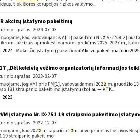
vidaus, tiek išorės korupcijos rizikos valdymo...
LR akcizų įstatymo pakeitimų
urinio sąrašas
2024-07-03
muojame, kad, vadovaujantis AĮ[1] pakeitimu Nr. XIV-2769[2] nusta
ikroms akcizais apmokestinamoms prekėms 2025–2027 m., kurių da
:
2024
Mokesčių įstatymų pakeitimai:
Akcizų pakeitimai nuo 2025
17 „Dėl keleivių vežimo organizatorių informacijos teik
urinio sąrašas
2023-02-07
muojame, jog VMI prie FM[1], vadovaudamasi 202
2
m. gruodžio 13 
so 181 straipsnio pakeitimo įstatymu (toliau — KTK...
:
2023
PVM įstatymo Nr. IX-751 19 straipsnio pakeitimo įstatym
urinio sąrašas
2022-12-07
rmuojame, kad 202
2
m. lapkričio 2
2
d. buvo priimtas Lietuvos Resp
1 19 straipsnio pakeitimo...