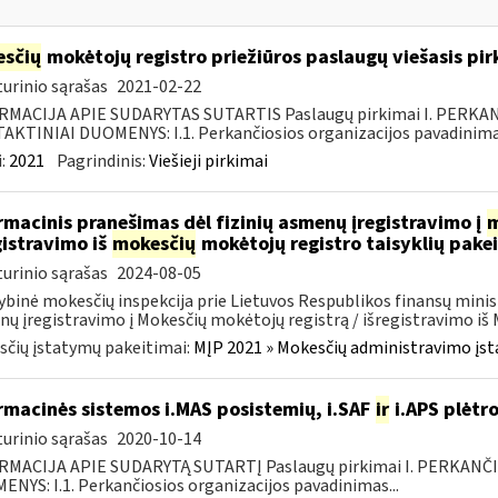
sčių
mokėtojų registro priežiūros paslaugų viešasis pi
urinio sąrašas
2021-02-22
RMACIJA APIE SUDARYTAS SUTARTIS Paslaugų pirkimai I. PERK
KTINIAI DUOMENYS: I.1. Perkančiosios organizacijos pavadinimas
:
2021
Pagrindinis:
Viešieji pirkimai
rmacinis pranešimas dėl fizinių asmenų įregistravimo į
m
gistravimo iš
mokesčių
mokėtojų registro taisyklių pake
urinio sąrašas
2024-08-05
ybinė mokesčių inspekcija prie Lietuvos Respublikos finansų minist
ų įregistravimo į Mokesčių mokėtojų registrą / išregistravimo iš M
čių įstatymų pakeitimai:
MĮP 2021 » Mokesčių administravimo įs
rmacinės sistemos i.MAS posistemių, i.SAF
ir
i.APS plėtro
urinio sąrašas
2020-10-14
RMACIJA APIE SUDARYTĄ SUTARTĮ Paslaugų pirkimai I. PERKANČ
NYS: I.1. Perkančiosios organizacijos pavadinimas...