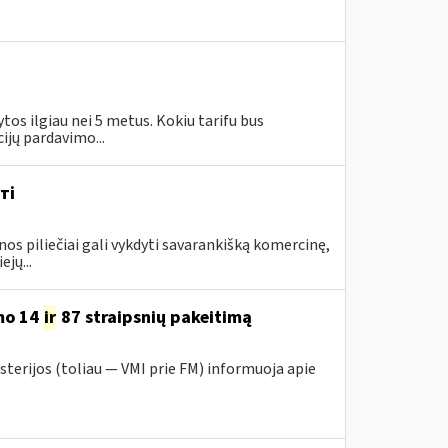
tos ilgiau nei 5 metus. Kokiu tarifu bus
jų pardavimo...
ті
piliečiai gali vykdyti savarankišką komercinę,
jų...
mo 14
ir
87 straipsnių pakeitimą
sterijos (toliau — VMI prie FM) informuoja apie