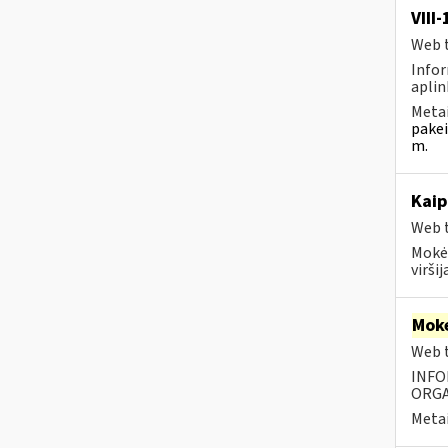
VIII
Web t
Infor
aplin
Metai
pakei
m.
Kaip
Web t
Mokėt
viršij
Moke
Web t
INFO
ORGA
Metai