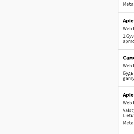
Metai
Apie
Web t
1.Gyv
apmok
Само
Web t
Будь 
gamyb
Apie
Web t
Valst
Lietu
Metai