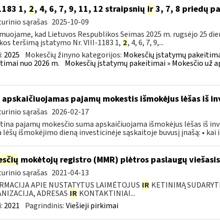
-1183 1,
2
, 4, 6, 7, 9, 11, 12 straipsnių
ir
3, 7, 8 priedų p
urinio sąrašas
2025-10-09
muojame, kad Lietuvos Respublikos Seimas 2025 m. rugsėjo 25 die
kos teršimą įstatymo Nr. VIII-1183 1,
2
, 4, 6, 7, 9,...
:
2025
Mokesčių žinyno kategorijos:
Mokesčių įstatymų pakeitima
timai nuo 2026 m.
Mokesčių įstatymų pakeitimai » Mokesčio už a
 apskaičiuojamas pajamų mokestis išmokėjus lėšas iš in
urinio sąrašas
2026-02-17
ina pajamų mokesčio suma apskaičiuojama išmokėjus lėšas iš inve
a lėšų išmokėjimo dieną investicinėje sąskaitoje buvusį įnašą: • kai iš
sčių
mokėtojų registro (MMR) plėtros paslaugų viešasis
urinio sąrašas
2021-04-13
RMACIJA APIE NUSTATYTUS LAIMĖTOJUS
IR
KETINIMĄ SUDARYTI 
NIZACIJA, ADRESAS
IR
KONTAKTINIAI...
:
2021
Pagrindinis:
Viešieji pirkimai