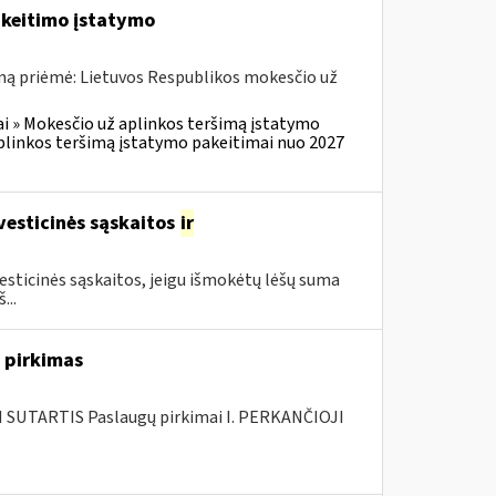
akeitimo įstatymo
ną priėmė: Lietuvos Respublikos mokesčio už
i » Mokesčio už aplinkos teršimą įstatymo
plinkos teršimą įstatymo pakeitimai nuo 2027
vesticinės sąskaitos
ir
sticinės sąskaitos, jeigu išmokėtų lėšų suma
...
 pirkimas
SUTARTIS Paslaugų pirkimai I. PERKANČIOJI