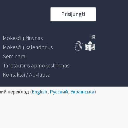
Prisijungti
Mokesčių žinynas
Mokesčių kalendorius
Seminarai
Tarptautinis apmokestinimas
Kontaktai / Apklausa
ний переклад (
English
,
Русский
,
Українська
)