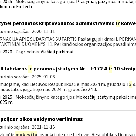
:
2025
Mokesčių žinyno kategorijos:
Prašymai, pažymos ir mokėj
kinimai Fintech
tybei perduotos kriptovaliutos administravimo
ir
konve
urinio sąrašas
2020-11-11
RMACIJA APIE SUDARYTAS SUTARTIS Paslaugų pirkimai I. PERK
KTINIAI DUOMENYS: I.1. Perkančiosios organizacijos pavadinimas
:
2020
Pagrindinis:
Viešieji pirkimai
LR labdaros
ir
paramos įstatymo Nr....I-172 4
ir
10 straip
urinio sąrašas
2025-01-06
muojame, kad Lietuvos Respublikos Seimas 2024 m. gruodžio 1
2
d
 nuostatos įsigaliojo nuo 2024 m. gruodžio 24 d....
:
2025
Mokesčių žinyno kategorijos:
Mokesčių įstatymų pakeitima
025 m.
pcijos rizikos valdymo vertinimas
urinio sąrašas
2021-11-15
ybinėje
mokesčių
inspekcijoje prie Lietuvos Respublikos finansų m