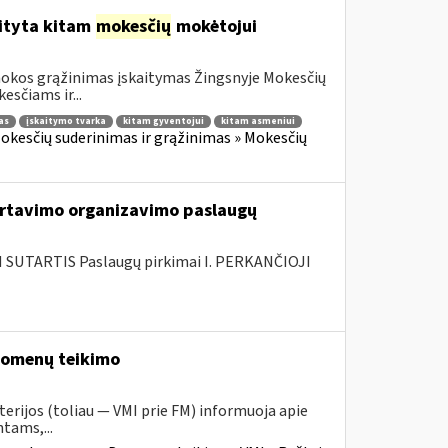
aityta kitam
mokesčių
mokėtojui
mokos grąžinimas įskaitymas Žingsnyje Mokesčių
sčiams ir...
as
įskaitymo tvarka
kitam gyventojui
kitam asmeniui
okesčių suderinimas ir grąžinimas » Mokesčių
rtavimo organizavimo paslaugų
SUTARTIS Paslaugų pirkimai I. PERKANČIOJI
duomenų teikimo
erijos (toliau — VMI prie FM) informuoja apie
tams,...