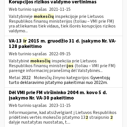
Korupcijos rizikos valdymo vertinimas
Web turinio sąrašas
2021-11-15
Valstybinėje
mokesčių
inspekcijoje prie Lietuvos
Respublikos finansų ministerijos (toliau – VMI prie FM)
yra atliekamas tiek vidaus, tiek išorės korupcijos rizikos
valdymo...
VA-13
ir
2015 m. gruodžio 31 d. įsakymo Nr. VA-
128 pakeitimo
Web turinio sąrašas
2022-09-15
Valstybinė
mokesčių
inspekcija prie Lietuvos
Respublikos finansų ministeri
jos
(toliau – VMI prie FM)
parengė informacinį pranešimą dėl Valstybinės...
Metai:
2022
Mokesčių žinyno kategorijos:
Gyventojų
turto deklaravimo įstatymo pakeitimai nuo 2022m.
Dėl VMI prie FM viršininko 2004 m. kovo 5 d.
įsakymo Nr. VA-30 pakeitimo
Web turinio sąrašas
2023-11-15
Informuojame, kad atsižvelgiant į Lietuvos Respublikos
pridėtinės vertės mokesčio įstatymo 13
2
straipsnio
2
dalyje nustatytas nuostatas, t....