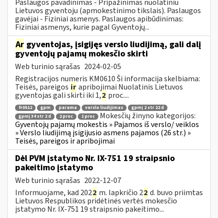
Paslaugos pavadinimas - Pripažinimas nuolatiniu
Lietuvos gyventoju (apmokestinimo tikslais). Paslaugos
gavėjai - Fiziniai asmenys. Paslaugos apibūdinimas:
Fiziniai asmenys, kurie pagal Gyventojų...
Ar
gyventojas, įsigijęs verslo liudijimą, gali dalį
gyventojų pajamų mokesčio skirti
Web turinio sąrašas
2024-02-05
Registracijos numeris KM0610 Ši informacija skelbiama:
Teisės, pareigos
ir
apribojimai Nuolatinis Lietuvos
gyventojas gali skirti iki 1,
2
proc....
fr0512
gpm
parama
verslo liudijimas
gpmį 2 str 22 d
Mokesčių žinyno kategorijos:
gpmį 34 str 2 d
2 proc
1 proc
Gyventojų pajamų mokestis » Pajamos iš verslo/ veiklos
» Verslo liudijimą įsigijusio asmens pajamos (26 str.) »
Teisės, pareigos ir apribojimai
Dėl PVM įstatymo Nr. IX-751 19 straipsnio
pakeitimo įstatymo
Web turinio sąrašas
2022-12-07
Informuojame, kad 202
2
m. lapkričio 2
2
d. buvo priimtas
Lietuvos Respublikos pridėtinės vertės mokesčio
įstatymo Nr. IX-751 19 straipsnio pakeitimo...