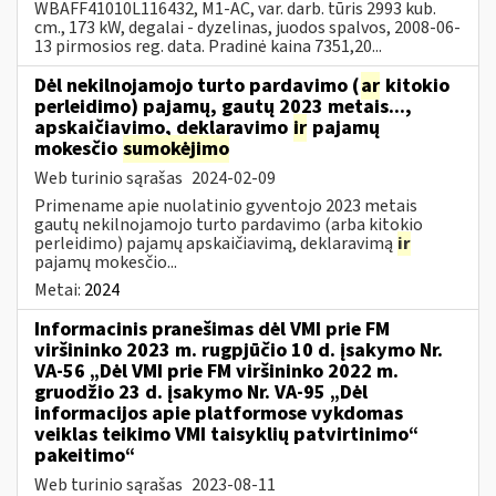
WBAFF41010L116432, M1-AC, var. darb. tūris 2993 kub.
cm., 173 kW, degalai - dyzelinas, juodos spalvos, 2008-06-
13 pirmosios reg. data. Pradinė kaina 7351,20...
Dėl nekilnojamojo turto pardavimo (
ar
kitokio
perleidimo) pajamų, gautų 2023 metais...,
apskaičiavimo, deklaravimo
ir
pajamų
mokesčio
sumokėjimo
Web turinio sąrašas
2024-02-09
Primename apie nuolatinio gyventojo 2023 metais
gautų nekilnojamojo turto pardavimo (arba kitokio
perleidimo) pajamų apskaičiavimą, deklaravimą
ir
pajamų mokesčio...
Metai:
2024
Informacinis pranešimas dėl VMI prie FM
viršininko 2023 m. rugpjūčio 10 d. įsakymo Nr.
VA-56 „Dėl VMI prie FM viršininko 2022 m.
gruodžio 23 d. įsakymo Nr. VA-95 „Dėl
informacijos apie platformose vykdomas
veiklas teikimo VMI taisyklių patvirtinimo“
pakeitimo“
Web turinio sąrašas
2023-08-11