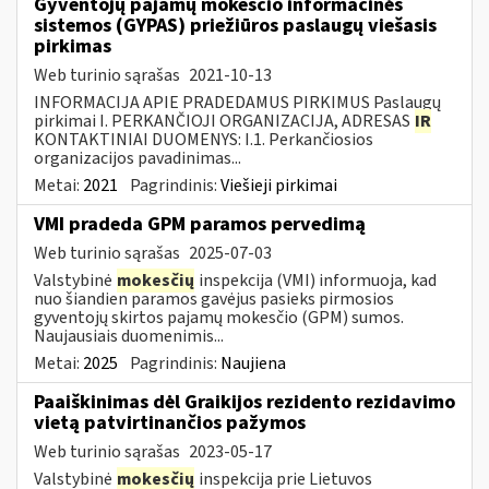
Gyventojų pajamų mokesčio informacinės
sistemos (GYPAS) priežiūros paslaugų viešasis
pirkimas
Web turinio sąrašas
2021-10-13
INFORMACIJA APIE PRADEDAMUS PIRKIMUS Paslaugų
pirkimai I. PERKANČIOJI ORGANIZACIJA, ADRESAS
IR
KONTAKTINIAI DUOMENYS: I.1. Perkančiosios
organizacijos pavadinimas...
Metai:
2021
Pagrindinis:
Viešieji pirkimai
VMI pradeda GPM paramos pervedimą
Web turinio sąrašas
2025-07-03
Valstybinė
mokesčių
inspekcija (VMI) informuoja, kad
nuo šiandien paramos gavėjus pasieks pirmosios
gyventojų skirtos pajamų mokesčio (GPM) sumos.
Naujausiais duomenimis...
Metai:
2025
Pagrindinis:
Naujiena
Paaiškinimas dėl Graikijos rezidento rezidavimo
vietą patvirtinančios pažymos
Web turinio sąrašas
2023-05-17
Valstybinė
mokesčių
inspekcija prie Lietuvos