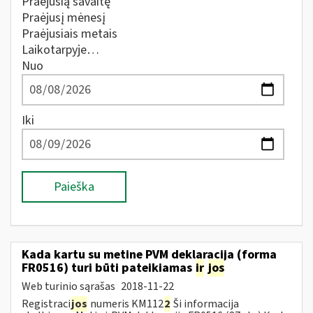
Praėjusią savaitę
Praėjusį mėnesį
Praėjusiais metais
Laikotarpyje…
Nuo
Iki
Paieška
Kada kartu su metine PVM deklaracija (forma
FR0516) turi būti pateikiamas
ir
jos
Web turinio sąrašas
2018-11-22
Registraci
jos
numeris KM112
2
Ši informacija