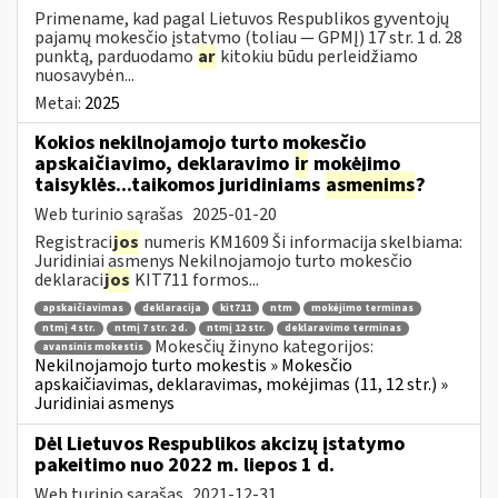
Primename, kad pagal Lietuvos Respublikos gyventojų
pajamų mokesčio įstatymo (toliau — GPMĮ) 17 str. 1 d. 28
punktą, parduodamo
ar
kitokiu būdu perleidžiamo
nuosavybėn...
Metai:
2025
Kokios nekilnojamojo turto mokesčio
apskaičiavimo, deklaravimo
ir
mokėjimo
taisyklės...taikomos juridiniams
asmenims
?
Web turinio sąrašas
2025-01-20
Registraci
jos
numeris KM1609 Ši informacija skelbiama:
Juridiniai asmenys Nekilnojamojo turto mokesčio
deklaraci
jos
KIT711 formos...
apskaičiavimas
deklaracija
kit711
ntm
mokėjimo terminas
ntmį 4 str.
ntmį 7 str. 2 d.
ntmį 12 str.
deklaravimo terminas
Mokesčių žinyno kategorijos:
avansinis mokestis
Nekilnojamojo turto mokestis » Mokesčio
apskaičiavimas, deklaravimas, mokėjimas (11, 12 str.) »
Juridiniai asmenys
Dėl Lietuvos Respublikos akcizų įstatymo
pakeitimo nuo 2022 m. liepos 1 d.
Web turinio sąrašas
2021-12-31