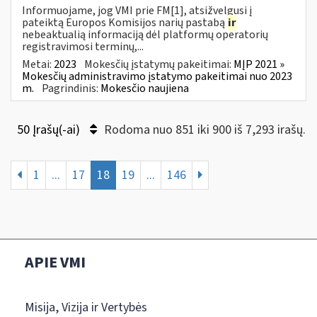
Informuojame, jog VMI prie FM[1], atsižvelgusi į
pateiktą Europos Komisijos narių pastabą
ir
nebeaktualią informaciją dėl platformų operatorių
registravimosi terminų,...
Metai:
2023
Mokesčių įstatymų pakeitimai:
MĮP 2021 »
Mokesčių administravimo įstatymo pakeitimai nuo 2023
m.
Pagrindinis:
Mokesčio naujiena
50 Įrašų(-ai)
Rodoma nuo 851 iki 900 iš 7,293 irašų.
1
...
17
18
19
...
146
APIE VMI
Misija, Vizija ir Vertybės