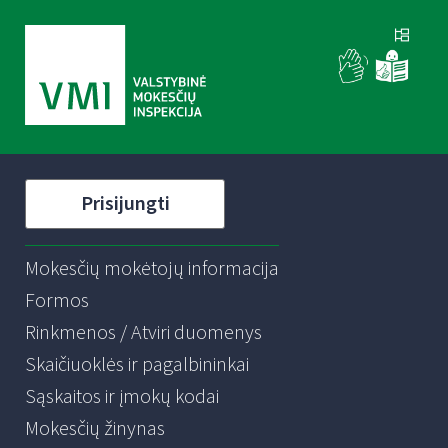
Prisijungti
Mokesčių mokėtojų informacija
Formos
Rinkmenos / Atviri duomenys
Skaičiuoklės ir pagalbininkai
Sąskaitos ir įmokų kodai
Mokesčių žinynas