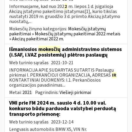
Informuojame, kad nuo 202
2
m. liepos 1 d. įsigalioja
Akcizų įstatymo pakeitimo įstatymas[1], kurio tikslas
nustatyti 2019 m. gruodžio 3 d. priimto Akcizų įstatymo
nuostatų,...
Mokesčių žinyno kategorijos:
Mokesčių įstatymų
pakeitimai » Mokesčių įstatymų pakeitimai 2022 metais
» Akcizų pakeitimai 2022 m.
Išmaniosios
mokesčių
administravimo sistemos
(i.SAF, i.VAZ posistemių) plėtros paslaugų
Web turinio sąrašas
2021-10-21
INFORMACIJA APIE SUDARYTAS SUTARTIS Paslaugų
pirkimai I. PERKANČIOJI ORGANIZACIJA, ADRESAS
IR
KONTAKTINIAI DUOMENYS: I.1. Perkančiosios
organizacijos pavadinimas...
Metai:
2021
Pagrindinis:
Viešieji pirkimai
VMI prie FM 2024 m. sausio 4 d. 10.00 val.
konkurso būdu parduoda valstybei perduotą
transporto priemonę:
Web turinio sąrašas
2023-12-14
Lengvasis automobilis BMW X5, VIN Nr.