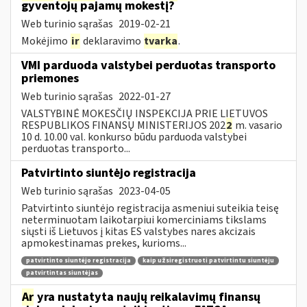
gyventojų pajamų mokestį?
Web turinio sąrašas
2019-02-21
Mokėjimo
ir
deklaravimo
tvarka
.
VMI parduoda valstybei perduotas transporto
priemones
Web turinio sąrašas
2022-01-27
VALSTYBINĖ MOKESČIŲ INSPEKCIJA PRIE LIETUVOS
RESPUBLIKOS FINANSŲ MINISTERIJOS 202
2
m. vasario
10 d. 10.00 val. konkurso būdu parduoda valstybei
perduotas transporto...
Patvirtinto siuntėjo registracija
Web turinio sąrašas
2023-04-05
Patvirtinto siuntėjo registracija asmeniui suteikia teisę
neterminuotam laikotarpiui komerciniams tikslams
siųsti iš Lietuvos į kitas ES valstybes nares akcizais
apmokestinamas prekes, kurioms...
patvirtinto siuntėjo registracija
kaip užsiregistruoti patvirtintu siuntėju
patvirtintas siuntėjas
Ar
yra nustatyta naujų reikalavimų finansų