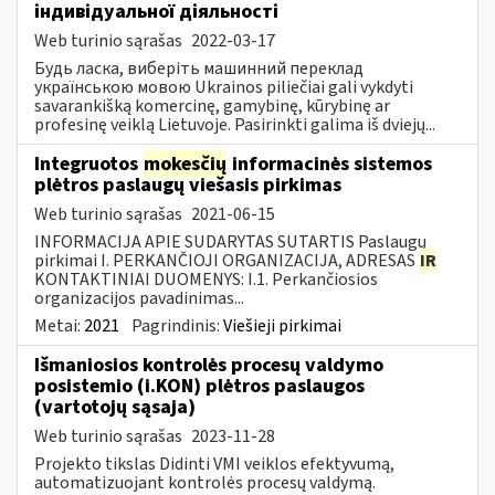
індивідуальної діяльності
Web turinio sąrašas
2022-03-17
Будь ласка, виберіть машинний переклад
українською мовою Ukrainos piliečiai gali vykdyti
savarankišką komercinę, gamybinę, kūrybinę ar
profesinę veiklą Lietuvoje. Pasirinkti galima iš dviejų...
Integruotos
mokesčių
informacinės sistemos
plėtros paslaugų viešasis pirkimas
Web turinio sąrašas
2021-06-15
INFORMACIJA APIE SUDARYTAS SUTARTIS Paslaugų
pirkimai I. PERKANČIOJI ORGANIZACIJA, ADRESAS
IR
KONTAKTINIAI DUOMENYS: I.1. Perkančiosios
organizacijos pavadinimas...
Metai:
2021
Pagrindinis:
Viešieji pirkimai
Išmaniosios kontrolės procesų valdymo
posistemio (i.KON) plėtros paslaugos
(vartotojų sąsaja)
Web turinio sąrašas
2023-11-28
Projekto tikslas Didinti VMI veiklos efektyvumą,
automatizuojant kontrolės procesų valdymą.