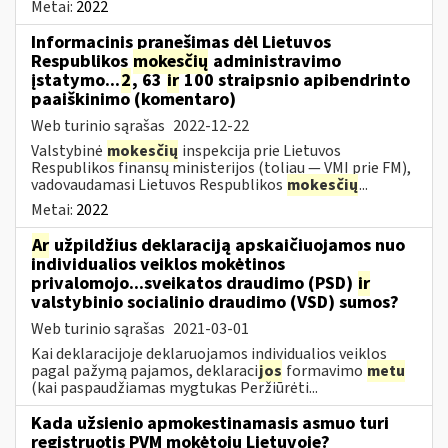
Metai:
2022
Informacinis pranešimas dėl Lietuvos
Respublikos
mokesčių
administravimo
įstatymo...
2
, 63
ir
100 straipsnio apibendrinto
paaiškinimo (komentaro)
Web turinio sąrašas
2022-12-22
Valstybinė
mokesčių
inspekcija prie Lietuvos
Respublikos finansų ministerijos (toliau — VMI prie FM),
vadovaudamasi Lietuvos Respublikos
mokesčių
...
Metai:
2022
Ar
užpildžius deklaraciją apskaičiuojamos nuo
individualios veiklos mokėtinos
privalomojo...sveikatos draudimo (PSD)
ir
valstybinio socialinio draudimo (VSD) sumos?
Web turinio sąrašas
2021-03-01
Kai deklaracijoje deklaruojamos individualios veiklos
pagal pažymą pajamos, deklaraci
jos
formavimo
metu
(kai paspaudžiamas mygtukas Peržiūrėti...
Kada užsienio apmokestinamasis asmuo turi
registruotis PVM mokėtoju Lietuvoje?