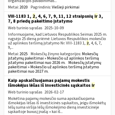
organizacijos pavadinimas...
Metai:
2020
Pagrindinis:
Viešieji pirkimai
VIII-1183 1,
2
, 4, 6, 7, 9, 11, 12 straipsnių
ir
3,
7, 8 priedų pakeitimo įstatymo
Web turinio sąrašas
2025-10-09
Informuojame, kad Lietuvos Respublikos Seimas 2025 m.
rugsėjo 25 dieną priėmė: Lietuvos Respublikos mokesčio
už aplinkos teršimą įstatymo Nr. VIII-1183 1,
2
, 4, 6, 7,
9,...
Metai:
2025
Mokesčių žinyno kategorijos:
Mokesčių
įstatymų pakeitimai » Mokesčio už aplinkos teršimą
įstatymo pakeitimai nuo 2026 m.
Mokesčių įstatymų
pakeitimai » Mokesčio už aplinkos teršimą įstatymo
pakeitimai nuo 2027 m.
Kaip apskaičiuojamas pajamų mokestis
išmokėjus lėšas iš investicinės sąskaitos
ir
Web turinio sąrašas
2026-02-17
Mokėtina pajamų mokesčio suma apskaičiuojama
išmokėjus lėšas iš investicinės sąskaitos, jeigu išmokėtų
lėšų suma viršija lėšų išmokėjimo dieną investicinėje
sąskaitoje buvusį įnašą: • kai iš...