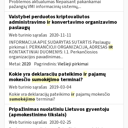
Problemos aktualumas Nepaisant pakankamai
pažangių VMI informacinių sistemų,...
Valstybei perduotos kriptovaliutos
administravimo
ir
konvertavimo organizavimo
paslaugų
Web turinio sąrašas
2020-11-11
INFORMACIJA APIE SUDARYTAS SUTARTIS Paslaugų
pirkimai I. PERKANČIOJI ORGANIZACIJA, ADRESAS
IR
KONTAKTINIAI DUOMENYS: I.1. Perkančiosios
organizacijos pavadinimas...
Metai:
2020
Pagrindinis:
Viešieji pirkimai
Kokie yra deklaracijų pateikimo
ir
pajamų
mokesčio
sumokėjimo
terminai?
Web turinio sąrašas
2019-03-04
Kokie yra deklaracijų pateikimo
ir
pajamų mokesčio
sumokėjimo
terminai?
Pripažinimas nuolatiniu Lietuvos gyventoju
(apmokestinimo tikslais)
Web turinio sąrašas
2020-02-25