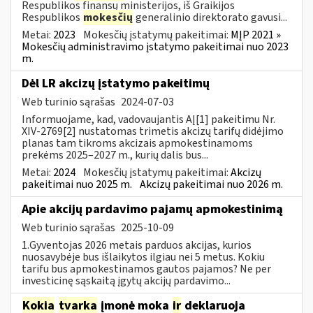
Respublikos finansų ministerijos, iš Graikijos
Respublikos
mokesčių
generalinio direktorato gavusi...
Metai:
2023
Mokesčių įstatymų pakeitimai:
MĮP 2021 »
Mokesčių administravimo įstatymo pakeitimai nuo 2023
m.
Dėl LR akcizų įstatymo pakeitimų
Web turinio sąrašas
2024-07-03
Informuojame, kad, vadovaujantis AĮ[1] pakeitimu Nr.
XIV-2769[2] nustatomas trimetis akcizų tarifų didėjimo
planas tam tikroms akcizais apmokestinamoms
prekėms 2025–2027 m., kurių dalis bus...
Metai:
2024
Mokesčių įstatymų pakeitimai:
Akcizų
pakeitimai nuo 2025 m.
Akcizų pakeitimai nuo 2026 m.
Apie akcijų pardavimo pajamų apmokestinimą
Web turinio sąrašas
2025-10-09
1.Gyventojas 2026 metais parduos akcijas, kurios
nuosavybėje bus išlaikytos ilgiau nei 5 metus. Kokiu
tarifu bus apmokestinamos gautos pajamos? Ne per
investicinę sąskaitą įgytų akcijų pardavimo...
Kokia
tvarka
įmonė moka
ir
deklaruoja