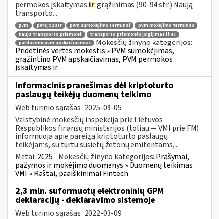
permokos įskaitymas
ir
grąžinimas (90-94 str.) Naują
transporto...
pvm
pvmį 92 str
pvm sumokėjimo terminai
pvm mokėjimo terminas
nauja transporto priemonė
transporto priemonės įsigijimas iš es
Mokesčių žinyno kategorijos:
pardavimo pvm apskaičiavimas
Pridėtinės vertės mokestis » PVM sumokėjimas,
grąžintino PVM apskaičiavimas, PVM permokos
įskaitymas ir
Informacinis pranešimas dėl kriptoturto
paslaugų teikėjų duomenų teikimo
Web turinio sąrašas
2025-09-05
Valstybinė mokesčių inspekcija prie Lietuvos
Respublikos finansų ministerijos (toliau — VMI prie FM)
informuoja apie pareigą kriptoturto paslaugų
teikėjams, su turtu susietų žetonų emitentams,...
Metai:
2025
Mokesčių žinyno kategorijos:
Prašymai,
pažymos ir mokėjimo duomenys » Duomenų teikimas
VMI » Raštai, paaiškinimai Fintech
2,3 mln. suformuotų elektroninių GPM
deklaracijų - deklaravimo sistemoje
Web turinio sąrašas
2022-03-09