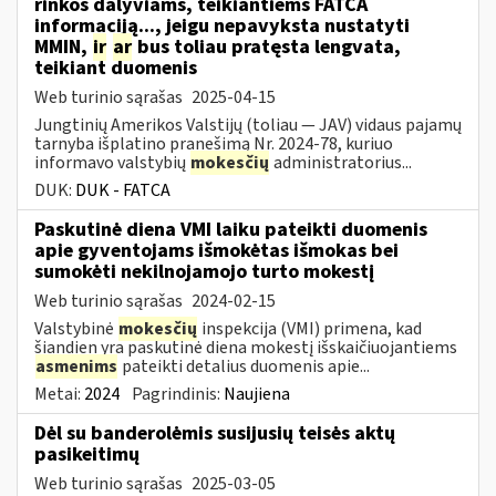
rinkos dalyviams, teikiantiems FATCA
informaciją..., jeigu nepavyksta nustatyti
MMIN,
ir
ar
bus toliau pratęsta lengvata,
teikiant duomenis
Web turinio sąrašas
2025-04-15
Jungtinių Amerikos Valstijų (toliau — JAV) vidaus pajamų
tarnyba išplatino pranešimą Nr. 2024-78, kuriuo
informavo valstybių
mokesčių
administratorius...
DUK:
DUK - FATCA
Paskutinė diena VMI laiku pateikti duomenis
apie gyventojams išmokėtas išmokas bei
sumokėti nekilnojamojo turto mokestį
Web turinio sąrašas
2024-02-15
Valstybinė
mokesčių
inspekcija (VMI) primena, kad
šiandien yra paskutinė diena mokestį išskaičiuojantiems
asmenims
pateikti detalius duomenis apie...
Metai:
2024
Pagrindinis:
Naujiena
Dėl su banderolėmis susijusių teisės aktų
pasikeitimų
Web turinio sąrašas
2025-03-05