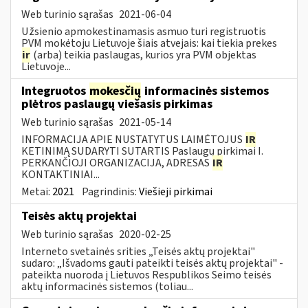
Web turinio sąrašas
2021-06-04
Užsienio apmokestinamasis asmuo turi registruotis
PVM mokėtoju Lietuvoje šiais atvejais: kai tiekia prekes
ir
(arba) teikia paslaugas, kurios yra PVM objektas
Lietuvoje...
Integruotos
mokesčių
informacinės sistemos
plėtros paslaugų viešasis pirkimas
Web turinio sąrašas
2021-05-14
INFORMACIJA APIE NUSTATYTUS LAIMĖTOJUS
IR
KETINIMĄ SUDARYTI SUTARTIS Paslaugų pirkimai I.
PERKANČIOJI ORGANIZACIJA, ADRESAS
IR
KONTAKTINIAI...
Metai:
2021
Pagrindinis:
Viešieji pirkimai
Teisės aktų projektai
Web turinio sąrašas
2020-02-25
Interneto svetainės srities „Teisės aktų projektai"
sudaro: „Išvadoms gauti pateikti teisės aktų projektai" -
pateikta nuoroda į Lietuvos Respublikos Seimo teisės
aktų informacinės sistemos (toliau...