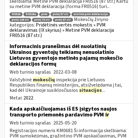
skelbiama: Metinė PVM deklaracija FR0516 (87 str.) Kartu
su metine PVM deklaracija (forma FR0516) turi...
fr0516
fr0516a
pvm
pvmį 67 str
metinė pvm deklaracija
Mokesčių žinyno
pvmį 128 str
pvmį 70 str
pvmį 87 str
kategorijos:
Pridėtinės vertės mokestis » PVM
deklaravimas (IX skyrius) » Metinė PVM deklaracija
FR0516 (87 str.)
Informacinis pranešimas dėl nuolatinių
Ukrainos gyventojų teikiamų nenuolatinio
Lietuvos gyventojo metinės pajamų mokesčio
deklaracijos formų
Web turinio sąrašas
2022-03-08
Valstybinė
mokesčių
inspekcija prie Lietuvos
Respublikos finansų ministerijos, atsižvelgdama į tai,
kad dėl Ukrainoje susiklosčiusios
situacijos
...
Metai:
2022
Kada apskaičiuojamas iš ES įsigytos naujos
transporto priemonės pardavimo PVM
ir
Web turinio sąrašas
2025-05-20
Registracijos numeris KM0681 Ši informacija skelbiama:
PVM sumokėjimas, grąžintino PVM apskaičiavimas, PVM