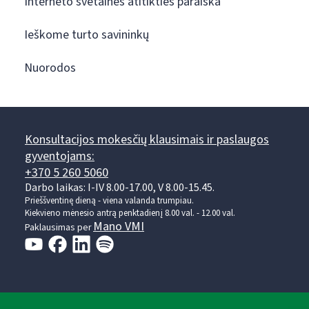
Interneto svetainės atitikties paraiška
Ieškome turto savininkų
Nuorodos
Konsultacijos mokesčių klausimais ir paslaugos
gyventojams:
+370 5 260 5060
Darbo laikas: I-IV 8.00-17.00, V 8.00-15.45.
Prieššventinę dieną - viena valanda trumpiau.
Kiekvieno mėnesio antrą penktadienį 8.00 val. - 12.00 val.
Mano VMI
Paklausimas per