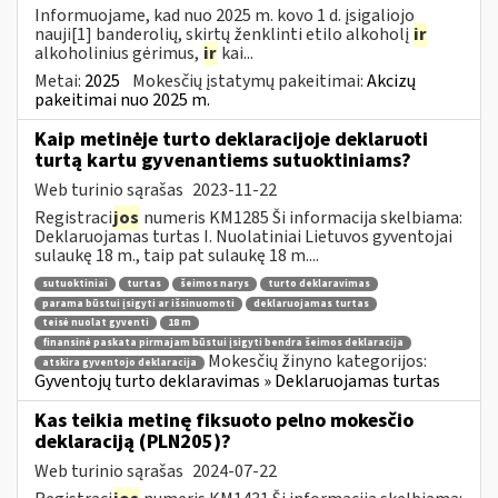
Informuojame, kad nuo 2025 m. kovo 1 d. įsigaliojo
nauji[1] banderolių, skirtų ženklinti etilo alkoholį
ir
alkoholinius gėrimus,
ir
kai...
Metai:
2025
Mokesčių įstatymų pakeitimai:
Akcizų
pakeitimai nuo 2025 m.
Kaip metinėje turto deklaracijoje deklaruoti
turtą kartu gyvenantiems sutuoktiniams?
Web turinio sąrašas
2023-11-22
Registraci
jos
numeris KM1285 Ši informacija skelbiama:
Deklaruojamas turtas I. Nuolatiniai Lietuvos gyventojai
sulaukę 18 m., taip pat sulaukę 18 m....
sutuoktiniai
turtas
šeimos narys
turto deklaravimas
parama būstui įsigyti ar išsinuomoti
deklaruojamas turtas
teisė nuolat gyventi
18 m
finansinė paskata pirmajam būstui įsigyti bendra šeimos deklaracija
Mokesčių žinyno kategorijos:
atskira gyventojo deklaracija
Gyventojų turto deklaravimas » Deklaruojamas turtas
Kas teikia metinę fiksuoto pelno mokesčio
deklaraciją (PLN205)?
Web turinio sąrašas
2024-07-22