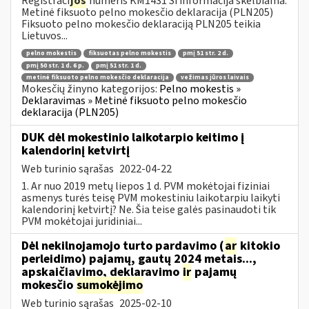
Registraci
jos
numeris KM1431 Ši informacija skelbiama:
Metinė fiksuoto pelno mokesčio deklaracija (PLN205)
Fiksuoto pelno mokesčio deklaraciją PLN205 teikia
Lietuvos...
pelno mokestis
fiksuotas pelno mokestis
pmį 51 str. 2 d.
pmį 50 str. 1 d. 6 p.
pmį 51 str. 1 d.
metinė fiksuoto pelno mokesčio deklaracija
vežimas jūros laivais
Mokesčių žinyno kategorijos:
Pelno mokestis »
Deklaravimas » Metinė fiksuoto pelno mokesčio
deklaracija (PLN205)
DUK dėl mokestinio laikotarpio keitimo į
kalendorinį ketvirtį
Web turinio sąrašas
2022-04-22
1. Ar nuo 2019 metų liepos 1 d. PVM mokėtojai fiziniai
asmenys turės teisę PVM mokestiniu laikotarpiu laikyti
kalendorinį ketvirtį? Ne. Šia teise galės pasinaudoti tik
PVM mokėtojai juridiniai...
Dėl nekilnojamojo turto pardavimo (
ar
kitokio
perleidimo) pajamų, gautų 2024 metais...,
apskaičiavimo, deklaravimo
ir
pajamų
mokesčio
sumokėjimo
Web turinio sąrašas
2025-02-10