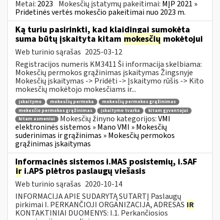
Metai:
2023
Mokesčių įstatymų pakeitimai:
MĮP 2021 »
Pridetinės vertės mokesčio pakeitimai nuo 2023 m.
Ką turiu pasirinkti, kad klaidingai sumokėta
suma būtų įskaityta kitam
mokesčių
mokėtojui
Web turinio sąrašas
2025-03-12
Registracijos numeris KM3411 Ši informacija skelbiama:
Mokesčių permokos grąžinimas įskaitymas Žingsnyje
Mokesčių įskaitymas -> Pridėti -> Įskaitymo rūšis -> Kito
mokesčių mokėtojo mokesčiams ir...
įskaitymo
mokesčių permoka
mokesčių permokos grąžinimas
mokesčio permokos grąžinimas
įskaitymo tvarka
kitam gyventojui
Mokesčių žinyno kategorijos:
VMI
kitam asmeniui
elektroninės sistemos » Mano VMI » Mokesčių
suderinimas ir grąžinimas » Mokesčių permokos
grąžinimas įskaitymas
Informacinės sistemos i.MAS posistemių, i.SAF
ir
i.APS plėtros paslaugų viešasis
Web turinio sąrašas
2020-10-14
INFORMACIJA APIE SUDARYTĄ SUTARTĮ Paslaugų
pirkimai I. PERKANČIOJI ORGANIZACIJA, ADRESAS
IR
KONTAKTINIAI DUOMENYS: I.1. Perkančiosios