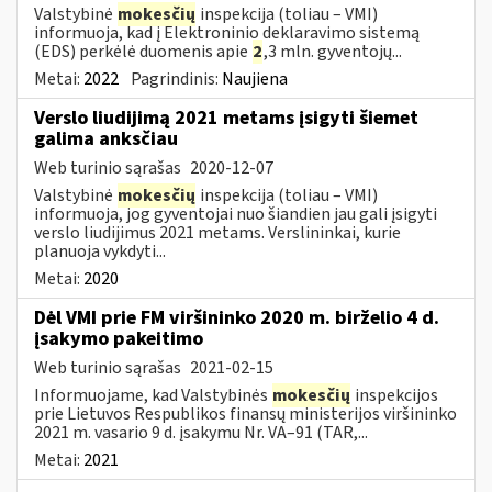
Valstybinė
mokesčių
inspekcija (toliau – VMI)
informuoja, kad į Elektroninio deklaravimo sistemą
(EDS) perkėlė duomenis apie
2
,3 mln. gyventojų...
Metai:
2022
Pagrindinis:
Naujiena
Verslo liudijimą 2021 metams įsigyti šiemet
galima anksčiau
Web turinio sąrašas
2020-12-07
Valstybinė
mokesčių
inspekcija (toliau – VMI)
informuoja, jog gyventojai nuo šiandien jau gali įsigyti
verslo liudijimus 2021 metams. Verslininkai, kurie
planuoja vykdyti...
Metai:
2020
Dėl VMI prie FM viršininko 2020 m. birželio 4 d.
įsakymo pakeitimo
Web turinio sąrašas
2021-02-15
Informuojame, kad Valstybinės
mokesčių
inspekcijos
prie Lietuvos Respublikos finansų ministerijos viršininko
2021 m. vasario 9 d. įsakymu Nr. VA–91 (TAR,...
Metai:
2021