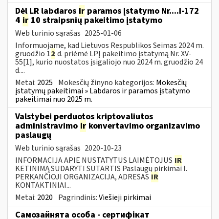
Dėl LR labdaros
ir
paramos įstatymo Nr....I-172
4
ir
10 straipsnių pakeitimo įstatymo
Web turinio sąrašas
2025-01-06
Informuojame, kad Lietuvos Respublikos Seimas 2024 m.
gruodžio 1
2
d. priėmė LPĮ pakeitimo įstatymą Nr. XV-
55[1], kurio nuostatos įsigaliojo nuo 2024 m. gruodžio 24
d....
Metai:
2025
Mokesčių žinyno kategorijos:
Mokesčių
įstatymų pakeitimai » Labdaros ir paramos įstatymo
pakeitimai nuo 2025 m.
Valstybei perduotos kriptovaliutos
administravimo
ir
konvertavimo organizavimo
paslaugų
Web turinio sąrašas
2020-10-23
INFORMACIJA APIE NUSTATYTUS LAIMĖTOJUS
IR
KETINIMĄ SUDARYTI SUTARTIS Paslaugų pirkimai I.
PERKANČIOJI ORGANIZACIJA, ADRESAS
IR
KONTAKTINIAI...
Metai:
2020
Pagrindinis:
Viešieji pirkimai
Самозайнята особа - сертифікат