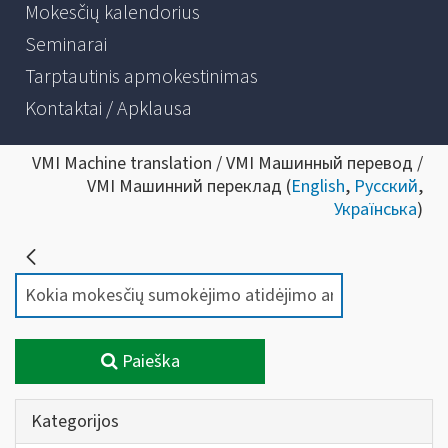
Mokesčių kalendorius
Seminarai
Tarptautinis apmokestinimas
Kontaktai / Apklausa
VMI Machine translation / VMI Машинный перевод /
VMI Машинний переклад (
English
,
Русский
,
Українська
)
Paieška
Kategorijos