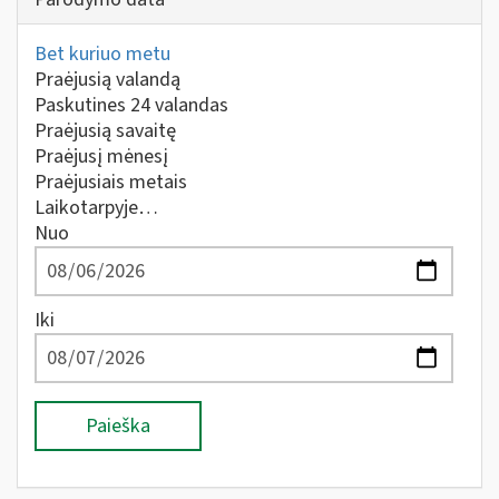
Bet kuriuo metu
Praėjusią valandą
Paskutines 24 valandas
Praėjusią savaitę
Praėjusį mėnesį
Praėjusiais metais
Laikotarpyje…
Nuo
Iki
Paieška