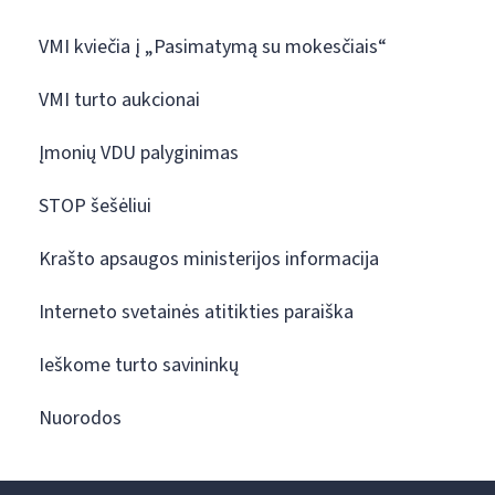
VMI kviečia į „Pasimatymą su mokesčiais“
VMI turto aukcionai
Įmonių VDU palyginimas
STOP šešėliui
Krašto apsaugos ministerijos informacija
Interneto svetainės atitikties paraiška
Ieškome turto savininkų
Nuorodos