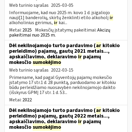
Web turinio sąrašas
2025-03-05
Informuojame, kad nuo 2025 m. kovo 1 d. įsigaliojo
nauji[1] banderolių, skirtų ženklinti etilo alkoholį
ir
alkoholinius gėrimus,
ir
kai...
Metai:
2025
Mokesčių įstatymų pakeitimai:
Akcizų
pakeitimai nuo 2025 m.
Dėl nekilnojamojo turto pardavimo (
ar
kitokio
perleidimo) pajamų, gautų 2021 metais...,
apskaičiavimo, deklaravimo
ir
pajamų
mokesčio
sumokėjimo
Web turinio sąrašas
2022-03-15
Primename, kad pagal Gyventojų pajamų mokesčio
įstatymo 17 str.1 d. 28 punktą, parduodamo ar kitokiu
būdu perleidžiamo nuosavybėn nekilnojamojo daikto
(išskyrus GPMĮ 17 str. 1 d. 53...
Metai:
2022
Dėl nekilnojamojo turto pardavimo (
ar
kitokio
perleidimo) pajamų, gautų 2022 metais...,
apskaičiavimo, deklaravimo
ir
pajamų
mokesčio
sumokėjimo