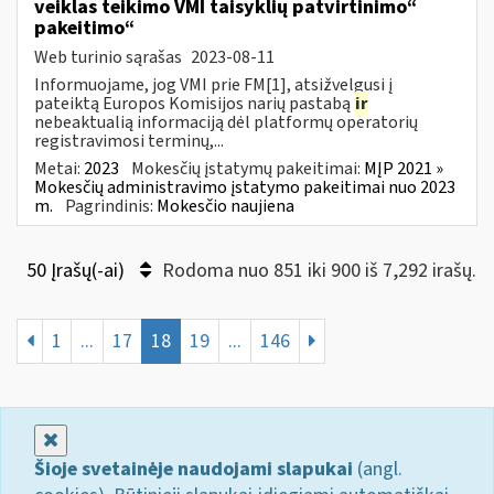
veiklas teikimo VMI taisyklių patvirtinimo“
pakeitimo“
Web turinio sąrašas
2023-08-11
Informuojame, jog VMI prie FM[1], atsižvelgusi į
pateiktą Europos Komisijos narių pastabą
ir
nebeaktualią informaciją dėl platformų operatorių
registravimosi terminų,...
Metai:
2023
Mokesčių įstatymų pakeitimai:
MĮP 2021 »
Mokesčių administravimo įstatymo pakeitimai nuo 2023
m.
Pagrindinis:
Mokesčio naujiena
50 Įrašų(-ai)
Rodoma nuo 851 iki 900 iš 7,292 irašų.
1
...
17
18
19
...
146
Uždaryti
Šioje svetainėje naudojami slapukai
(angl.