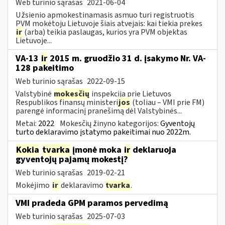
Web turinio sąrašas
2021-06-04
Užsienio apmokestinamasis asmuo turi registruotis
PVM mokėtoju Lietuvoje šiais atvejais: kai tiekia prekes
ir
(arba) teikia paslaugas, kurios yra PVM objektas
Lietuvoje...
VA-13
ir
2015 m. gruodžio 31 d. įsakymo Nr. VA-
128 pakeitimo
Web turinio sąrašas
2022-09-15
Valstybinė
mokesčių
inspekcija prie Lietuvos
Respublikos finansų ministeri
jos
(toliau – VMI prie FM)
parengė informacinį pranešimą dėl Valstybinės...
Metai:
2022
Mokesčių žinyno kategorijos:
Gyventojų
turto deklaravimo įstatymo pakeitimai nuo 2022m.
Kokia
tvarka
įmonė moka
ir
deklaruoja
gyventojų pajamų mokestį?
Web turinio sąrašas
2019-02-21
Mokėjimo
ir
deklaravimo
tvarka
.
VMI pradeda GPM paramos pervedimą
Web turinio sąrašas
2025-07-03