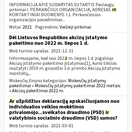
INFORMACIJA APIE SUDARYTAS SUTARTIS Paslaugų
pirkimai I. PERKANČIOJI ORGANIZACIJA, ADRESAS
IR
KONTAKTINIAI DUOMENYS: I.1. Perkančiosios
organizacijos pavadinimas...
Metai:
2021
Pagrindinis:
Viešieji pirkimai
Dėl Lietuvos Respublikos akcizų įstatymo
pakeitimo nuo 2022 m. liepos 1 d.
Web turinio sąrašas
2021-12-31
Informuojame, kad nuo 202
2
m. liepos 1 d. įsigalioja
Akcizų įstatymo pakeitimo įstatymas[1], kurio tikslas
nustatyti 2019 m. gruodžio 3 d. priimto Akcizų įstatymo
nuostatų,...
Mokesčių žinyno kategorijos:
Mokesčių įstatymų
pakeitimai » Mokesčių įstatymų pakeitimai 2022 metais
» Akcizų pakeitimai 2022 m.
Ar
užpildžius deklaraciją apskaičiuojamos nuo
individualios veiklos mokėtinos
privalomojo...sveikatos draudimo (PSD)
ir
valstybinio socialinio draudimo (VSD) sumos?
Web turinio sąrašas
2021-03-01