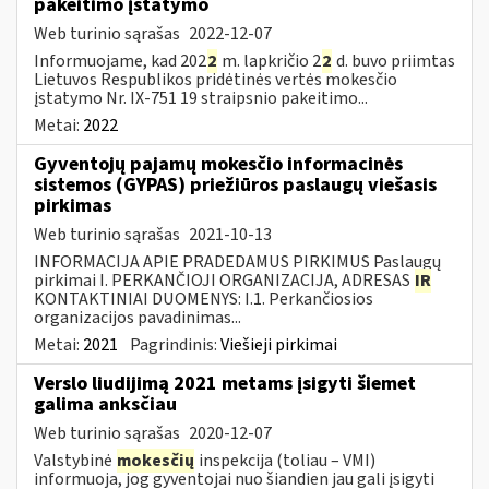
pakeitimo įstatymo
Web turinio sąrašas
2022-12-07
Informuojame, kad 202
2
m. lapkričio 2
2
d. buvo priimtas
Lietuvos Respublikos pridėtinės vertės mokesčio
įstatymo Nr. IX-751 19 straipsnio pakeitimo...
Metai:
2022
Gyventojų pajamų mokesčio informacinės
sistemos (GYPAS) priežiūros paslaugų viešasis
pirkimas
Web turinio sąrašas
2021-10-13
INFORMACIJA APIE PRADEDAMUS PIRKIMUS Paslaugų
pirkimai I. PERKANČIOJI ORGANIZACIJA, ADRESAS
IR
KONTAKTINIAI DUOMENYS: I.1. Perkančiosios
organizacijos pavadinimas...
Metai:
2021
Pagrindinis:
Viešieji pirkimai
Verslo liudijimą 2021 metams įsigyti šiemet
galima anksčiau
Web turinio sąrašas
2020-12-07
Valstybinė
mokesčių
inspekcija (toliau – VMI)
informuoja, jog gyventojai nuo šiandien jau gali įsigyti