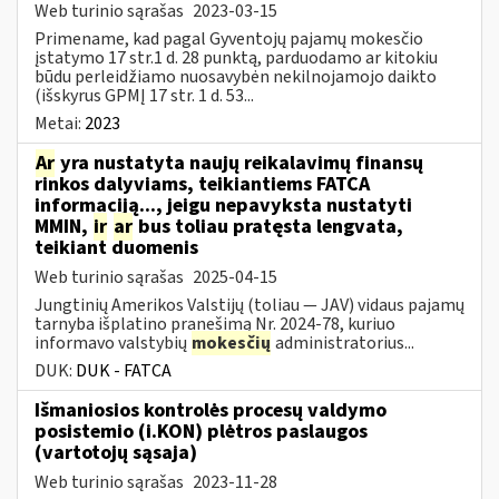
Web turinio sąrašas
2023-03-15
Primename, kad pagal Gyventojų pajamų mokesčio
įstatymo 17 str.1 d. 28 punktą, parduodamo ar kitokiu
būdu perleidžiamo nuosavybėn nekilnojamojo daikto
(išskyrus GPMĮ 17 str. 1 d. 53...
Metai:
2023
Ar
yra nustatyta naujų reikalavimų finansų
rinkos dalyviams, teikiantiems FATCA
informaciją..., jeigu nepavyksta nustatyti
MMIN,
ir
ar
bus toliau pratęsta lengvata,
teikiant duomenis
Web turinio sąrašas
2025-04-15
Jungtinių Amerikos Valstijų (toliau — JAV) vidaus pajamų
tarnyba išplatino pranešimą Nr. 2024-78, kuriuo
informavo valstybių
mokesčių
administratorius...
DUK:
DUK - FATCA
Išmaniosios kontrolės procesų valdymo
posistemio (i.KON) plėtros paslaugos
(vartotojų sąsaja)
Web turinio sąrašas
2023-11-28