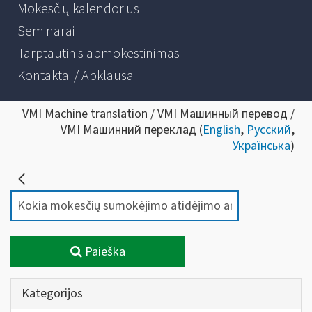
Mokesčių kalendorius
Seminarai
Tarptautinis apmokestinimas
Kontaktai / Apklausa
VMI Machine translation / VMI Машинный перевод /
VMI Машинний переклад (
English
,
Русский
,
Українська
)
Paieška
Kategorijos