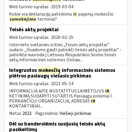
Web turinio sąrašas
2019-03-04
Kokie yra deklaracijų pateikimo
ir
pajamų mokesčio
sumokėjimo
terminai?
Teisės aktų projektai
Web turinio sąrašas
2020-02-25
Interneto svetainės srities „Teisės aktų projektai"
sudaro: „Išvadoms gauti pateikti teisės aktų projektai" -
pateikta nuoroda į Lietuvos Respublikos Seimo teisės
aktų informacinės sistemos (toliau...
Integruotos
mokesčių
informacinės sistemos
plėtros paslaugų viešasis pirkimas
Web turinio sąrašas
2021-05-14
INFORMACIJA APIE NUSTATYTUS LAIMĖTOJUS
IR
KETINIMĄ SUDARYTI SUTARTIS Paslaugų pirkimai I.
PERKANČIOJI ORGANIZACIJA, ADRESAS
IR
KONTAKTINIAI...
Metai:
2021
Pagrindinis:
Viešieji pirkimai
Dėl su banderolėmis susijusių teisės aktų
pasikeitimų