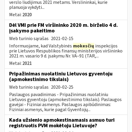
verslo liudijimus 2021 metams. Verslininkai, kurie
planuoja vykdyti...
Metai:
2020
Dėl VMI prie FM viršininko 2020 m. birželio 4 d.
įsakymo pakeitimo
Web turinio sąrašas
2021-02-15
Informuojame, kad Valstybinės
mokesčių
inspekcijos
prie Lietuvos Respublikos finansų ministerijos viršininko
2021 m. vasario 9 d. įsakymu Nr. VA–91 (TAR,...
Metai:
2021
Pripažinimas nuolatiniu Lietuvos gyventoju
(apmokestinimo tikslais)
Web turinio sąrašas
2020-02-25
Paslaugos pavadinimas - Pripažinimas nuolatiniu
Lietuvos gyventoju (apmokestinimo tikslais). Paslaugos
gavėjai - Fiziniai asmenys. Paslaugos apibūdinimas:
Fiziniai asmenys, kurie pagal Gyventojų...
Kada užsienio apmokestinamasis asmuo turi
registruotis PVM mokėtoju Lietuvoje?