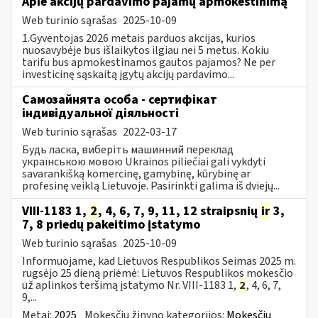
Apie akcijų pardavimo pajamų apmokestinimą
Web turinio sąrašas
2025-10-09
1.Gyventojas 2026 metais parduos akcijas, kurios
nuosavybėje bus išlaikytos ilgiau nei 5 metus. Kokiu
tarifu bus apmokestinamos gautos pajamos? Ne per
investicinę sąskaitą įgytų akcijų pardavimo...
Самозайнята особа - сертифікат
індивідуальної діяльності
Web turinio sąrašas
2022-03-17
Будь ласка, виберіть машинний переклад
українською мовою Ukrainos piliečiai gali vykdyti
savarankišką komercinę, gamybinę, kūrybinę ar
profesinę veiklą Lietuvoje. Pasirinkti galima iš dviejų...
VIII-1183 1,
2
, 4, 6, 7, 9, 11, 12 straipsnių
ir
3,
7, 8 priedų pakeitimo įstatymo
Web turinio sąrašas
2025-10-09
Informuojame, kad Lietuvos Respublikos Seimas 2025 m.
rugsėjo 25 dieną priėmė: Lietuvos Respublikos mokesčio
už aplinkos teršimą įstatymo Nr. VIII-1183 1,
2
, 4, 6, 7,
9,...
Metai:
2025
Mokesčių žinyno kategorijos:
Mokesčių