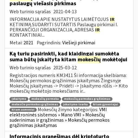
paslaugų viešasis pirkimas
Web turinio sąrašas
2021-04-13
INFORMACIJA APIE NUSTATYTUS LAIMĖTOJUS
IR
KETINIMĄ SUDARYTI SUTARTIS Paslaugų pirkimai I.
PERKANČIOJI ORGANIZACIJA, ADRESAS
IR
KONTAKTINIAI...
Metai:
2021
Pagrindinis:
Viešieji pirkimai
Ką turiu pasirinkti, kad klaidingai sumokėta
suma būtų įskaityta kitam
mokesčių
mokėtojui
Web turinio sąrašas
2025-03-12
Registracijos numeris KM3411 Ši informacija skelbiama:
Mokesčių permokos grąžinimas įskaitymas Žingsnyje
Mokesčių įskaitymas -> Pridėti -> Įskaitymo rūšis -> Kito
mokesčių mokėtojo mokesčiams ir...
įskaitymo
mokesčių permoka
mokesčių permokos grąžinimas
mokesčio permokos grąžinimas
įskaitymo tvarka
kitam gyventojui
Mokesčių žinyno kategorijos:
VMI
kitam asmeniui
elektroninės sistemos » Mano VMI » Mokesčių
suderinimas ir grąžinimas » Mokesčių permokos
grąžinimas įskaitymas
Informacinis pranešimas dėl kriptoturto