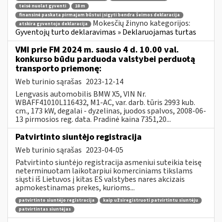
teisė nuolat gyventi
18 m
finansinė paskata pirmajam būstui įsigyti bendra šeimos deklaracija
Mokesčių žinyno kategorijos:
atskira gyventojo deklaracija
Gyventojų turto deklaravimas » Deklaruojamas turtas
VMI prie FM 2024 m. sausio 4 d. 10.00 val.
konkurso būdu parduoda valstybei perduotą
transporto priemonę:
Web turinio sąrašas
2023-12-14
Lengvasis automobilis BMW X5, VIN Nr.
WBAFF41010L116432, M1-AC, var. darb. tūris 2993 kub.
cm., 173 kW, degalai - dyzelinas, juodos spalvos, 2008-06-
13 pirmosios reg. data. Pradinė kaina 7351,20...
Patvirtinto siuntėjo registracija
Web turinio sąrašas
2023-04-05
Patvirtinto siuntėjo registracija asmeniui suteikia teisę
neterminuotam laikotarpiui komerciniams tikslams
siųsti iš Lietuvos į kitas ES valstybes nares akcizais
apmokestinamas prekes, kurioms...
patvirtinto siuntėjo registracija
kaip užsiregistruoti patvirtintu siuntėju
patvirtintas siuntėjas