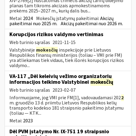
XIV-2769[2] nustatomas trimetis akcizų tarifų didėjimo
planas tam tikroms akcizais apmokestinamoms
prekėms 2025–2027 m., kurių dalis bus...
Metai:
2024
Mokesčių įstatymų pakeitimai:
Akcizų
pakeitimai nuo 2025 m.
Akcizų pakeitimai nuo 2026 m.
Korupcijos rizikos valdymo vertinimas
Web turinio sąrašas
2021-11-15
Valstybinėje
mokesčių
inspekcijoje prie Lietuvos
Respublikos finansų ministerijos (toliau – VMI prie FM)
yra atliekamas tiek vidaus, tiek išorės korupcijos rizikos
valdymo...
VA-117 „Dėl keleivių vežimo organizatorių
informacijos teikimo Valstybinei
mokesčių
Web turinio sąrašas
2023-02-07
Informuojame, jog VMI prie FM[1], vadovaudamasi 202
2
m. gruodžio 13 d. priimtu Lietuvos Respublikos kelių
transporto kodekso 181 straipsnio pakeitimo įstatymu
(toliau — KTK...
Metai:
2023
Dėl PVM įstatymo Nr. IX-751 19 straipsnio