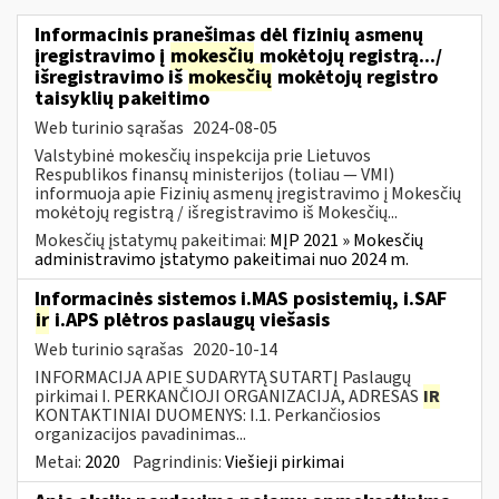
Informacinis pranešimas dėl fizinių asmenų
įregistravimo į
mokesčių
mokėtojų registrą.../
išregistravimo iš
mokesčių
mokėtojų registro
taisyklių pakeitimo
Web turinio sąrašas
2024-08-05
Valstybinė mokesčių inspekcija prie Lietuvos
Respublikos finansų ministerijos (toliau — VMI)
informuoja apie Fizinių asmenų įregistravimo į Mokesčių
mokėtojų registrą / išregistravimo iš Mokesčių...
Mokesčių įstatymų pakeitimai:
MĮP 2021 » Mokesčių
administravimo įstatymo pakeitimai nuo 2024 m.
Informacinės sistemos i.MAS posistemių, i.SAF
ir
i.APS plėtros paslaugų viešasis
Web turinio sąrašas
2020-10-14
INFORMACIJA APIE SUDARYTĄ SUTARTĮ Paslaugų
pirkimai I. PERKANČIOJI ORGANIZACIJA, ADRESAS
IR
KONTAKTINIAI DUOMENYS: I.1. Perkančiosios
organizacijos pavadinimas...
Metai:
2020
Pagrindinis:
Viešieji pirkimai