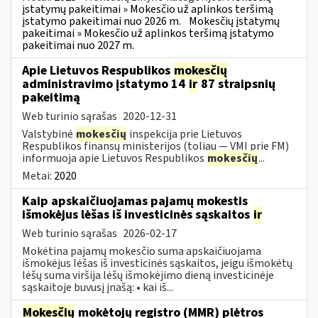
įstatymų pakeitimai » Mokesčio už aplinkos teršimą
įstatymo pakeitimai nuo 2026 m.
Mokesčių įstatymų
pakeitimai » Mokesčio už aplinkos teršimą įstatymo
pakeitimai nuo 2027 m.
Apie Lietuvos Respublikos
mokesčių
administravimo įstatymo 14
ir
87 straipsnių
pakeitimą
Web turinio sąrašas
2020-12-31
Valstybinė
mokesčių
inspekcija prie Lietuvos
Respublikos finansų ministerijos (toliau — VMI prie FM)
informuoja apie Lietuvos Respublikos
mokesčių
...
Metai:
2020
Kaip apskaičiuojamas pajamų mokestis
išmokėjus lėšas iš investicinės sąskaitos
ir
Web turinio sąrašas
2026-02-17
Mokėtina pajamų mokesčio suma apskaičiuojama
išmokėjus lėšas iš investicinės sąskaitos, jeigu išmokėtų
lėšų suma viršija lėšų išmokėjimo dieną investicinėje
sąskaitoje buvusį įnašą: • kai iš...
Mokesčių
mokėtojų registro (MMR) plėtros