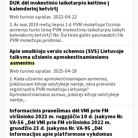
DUK dėl mokestinio laikotarpio keitimo į
kalendorinį ketvirtį
Web turinio sąrašas
2022-04-22
1. Ar nuo 2019 metų liepos 1 d. PVM mokėtojai fiziniai
asmenys turės teisę PVM mokestiniu laikotarpiu laikyti
kalendorinį ketvirtį? Ne. Šia teise galės pasinaudoti tik
PVM mokėtojai juridiniai...
Apie smulkiojo verslo schemos (SVS) Lietuvoje
taikymą užsienio apmokestinamiesiems
asmenims
Web turinio sąrašas
2025-04-18
1. Kada užsienio apmokestinamajam asmeniui,
įsikūrusiam kitoje valstybėje narėje, nėra prievolės
registruotis PVM mokėtoju Lietuvoje?
Apmokestinamasis asmuo, įsikūręs kitoje valstybėje
narėje,...
Informacinis pranešimas dėl VMI prie FM
viršininko 2023 m. rugpjūčio 10 d. įsakymo Nr.
VA-56 „Dėl VMI prie FM viršininko 2022 m.
gruodžio 23 d. įsakymo Nr. VA-95 „Dėl
informacijos apie platformose vykdomas