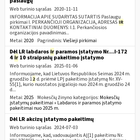
paslaugų
Web turinio sąrašas
2020-11-11
INFORMACIJA APIE SUDARYTAS SUTARTIS Paslaugų
pirkimai I. PERKANČIOJI ORGANIZACIJA, ADRESAS
IR
KONTAKTINIAI DUOMENYS: I.1. Perkančiosios
organizacijos pavadinimas...
Metai:
2020
Pagrindinis:
Viešieji pirkimai
Dėl LR labdaros
ir
paramos įstatymo Nr....I-172
4
ir
10 straipsnių pakeitimo įstatymo
Web turinio sąrašas
2025-01-06
Informuojame, kad Lietuvos Respublikos Seimas 2024 m.
gruodžio 1
2
d. priėmė LPĮ pakeitimo įstatymą Nr. XV-
55[1], kurio nuostatos įsigaliojo nuo 2024 m. gruodžio 24
d....
Metai:
2025
Mokesčių žinyno kategorijos:
Mokesčių
įstatymų pakeitimai » Labdaros ir paramos įstatymo
pakeitimai nuo 2025 m.
Dėl LR akcizų įstatymo pakeitimų
Web turinio sąrašas
2024-07-03
Informuojame, kad, vadovaujantis AĮ[1] pakeitimu Nr.