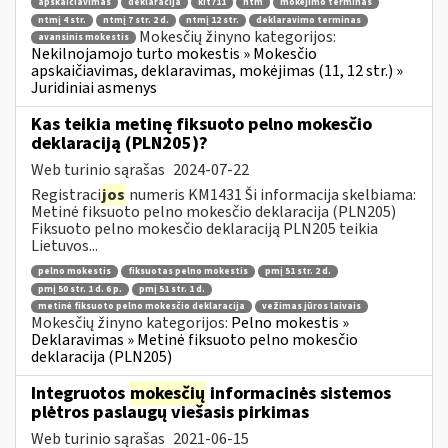
apskaičiavimas
deklaracija
kit711
ntm
mokėjimo terminas
ntmį 4 str.
ntmį 7 str. 2 d.
ntmį 12 str.
deklaravimo terminas
Mokesčių žinyno kategorijos:
avansinis mokestis
Nekilnojamojo turto mokestis » Mokesčio
apskaičiavimas, deklaravimas, mokėjimas (11, 12 str.) »
Juridiniai asmenys
Kas teikia metinę fiksuoto pelno mokesčio
deklaraciją (PLN205)?
Web turinio sąrašas
2024-07-22
Registraci
jos
numeris KM1431 Ši informacija skelbiama:
Metinė fiksuoto pelno mokesčio deklaracija (PLN205)
Fiksuoto pelno mokesčio deklaraciją PLN205 teikia
Lietuvos...
pelno mokestis
fiksuotas pelno mokestis
pmį 51 str. 2 d.
pmį 50 str. 1 d. 6 p.
pmį 51 str. 1 d.
metinė fiksuoto pelno mokesčio deklaracija
vežimas jūros laivais
Mokesčių žinyno kategorijos:
Pelno mokestis »
Deklaravimas » Metinė fiksuoto pelno mokesčio
deklaracija (PLN205)
Integruotos
mokesčių
informacinės sistemos
plėtros paslaugų viešasis pirkimas
Web turinio sąrašas
2021-06-15