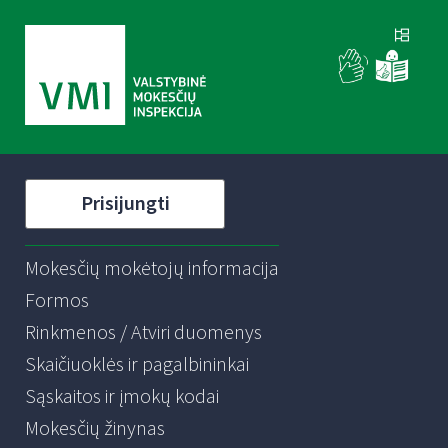
Prisijungti
Mokesčių mokėtojų informacija
Formos
Rinkmenos / Atviri duomenys
Skaičiuoklės ir pagalbininkai
Sąskaitos ir įmokų kodai
Mokesčių žinynas