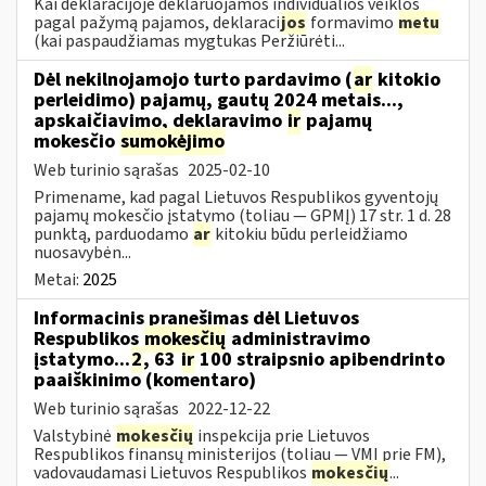
Kai deklaracijoje deklaruojamos individualios veiklos
pagal pažymą pajamos, deklaraci
jos
formavimo
metu
(kai paspaudžiamas mygtukas Peržiūrėti...
Dėl nekilnojamojo turto pardavimo (
ar
kitokio
perleidimo) pajamų, gautų 2024 metais...,
apskaičiavimo, deklaravimo
ir
pajamų
mokesčio
sumokėjimo
Web turinio sąrašas
2025-02-10
Primename, kad pagal Lietuvos Respublikos gyventojų
pajamų mokesčio įstatymo (toliau — GPMĮ) 17 str. 1 d. 28
punktą, parduodamo
ar
kitokiu būdu perleidžiamo
nuosavybėn...
Metai:
2025
Informacinis pranešimas dėl Lietuvos
Respublikos
mokesčių
administravimo
įstatymo...
2
, 63
ir
100 straipsnio apibendrinto
paaiškinimo (komentaro)
Web turinio sąrašas
2022-12-22
Valstybinė
mokesčių
inspekcija prie Lietuvos
Respublikos finansų ministerijos (toliau — VMI prie FM),
vadovaudamasi Lietuvos Respublikos
mokesčių
...