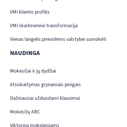
VMI kliento profilis
VMI skaitmeninė transformacija
Vienas langelis prievolėms valstybei sumokėti
NAUDINGA
Mokesčiai ir jų dydžiai
Atsiskaitymas grynaisiais pinigais
Dažniausiai užduodami klausimai
Mokesčių ABC
Viktorina moksleiviams