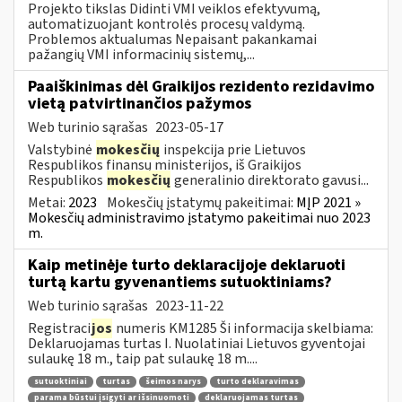
Projekto tikslas Didinti VMI veiklos efektyvumą,
automatizuojant kontrolės procesų valdymą.
Problemos aktualumas Nepaisant pakankamai
pažangių VMI informacinių sistemų,...
Paaiškinimas dėl Graikijos rezidento rezidavimo
vietą patvirtinančios pažymos
Web turinio sąrašas
2023-05-17
Valstybinė
mokesčių
inspekcija prie Lietuvos
Respublikos finansų ministerijos, iš Graikijos
Respublikos
mokesčių
generalinio direktorato gavusi...
Metai:
2023
Mokesčių įstatymų pakeitimai:
MĮP 2021 »
Mokesčių administravimo įstatymo pakeitimai nuo 2023
m.
Kaip metinėje turto deklaracijoje deklaruoti
turtą kartu gyvenantiems sutuoktiniams?
Web turinio sąrašas
2023-11-22
Registraci
jos
numeris KM1285 Ši informacija skelbiama:
Deklaruojamas turtas I. Nuolatiniai Lietuvos gyventojai
sulaukę 18 m., taip pat sulaukę 18 m....
sutuoktiniai
turtas
šeimos narys
turto deklaravimas
parama būstui įsigyti ar išsinuomoti
deklaruojamas turtas