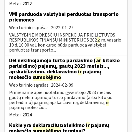
Metai:
2022
VMI parduoda valstybei perduotas transporto
priemones
Web turinio sąrašas
2022-01-27
VALSTYBINĖ MOKESČIŲ INSPEKCIJA PRIE LIETUVOS
RESPUBLIKOS FINANSŲ MINISTERIJOS 202
2
m. vasario
10 d. 10.00 val. konkurso būdu parduoda valstybei
perduotas transporto...
Dėl nekilnojamojo turto pardavimo (
ar
kitokio
perleidimo) pajamų, gautų 2023 metais...,
apskaičiavimo, deklaravimo
ir
pajamų
mokesčio
sumokėjimo
Web turinio sąrašas
2024-02-09
Primename apie nuolatinio gyventojo 2023 metais
gautų nekilnojamojo turto pardavimo (arba kitokio
perleidimo) pajamų apskaičiavimą, deklaravimą
ir
pajamų mokesčio...
Metai:
2024
Kokie yra deklaracijų pateikimo
ir
pajamų
mokesčio
sumokėjimo
terminai?