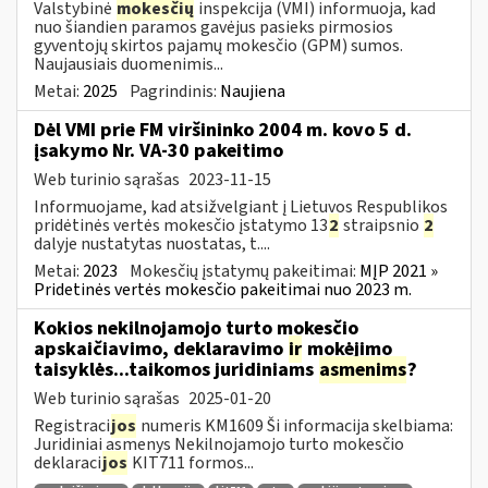
Valstybinė
mokesčių
inspekcija (VMI) informuoja, kad
nuo šiandien paramos gavėjus pasieks pirmosios
gyventojų skirtos pajamų mokesčio (GPM) sumos.
Naujausiais duomenimis...
Metai:
2025
Pagrindinis:
Naujiena
Dėl VMI prie FM viršininko 2004 m. kovo 5 d.
įsakymo Nr. VA-30 pakeitimo
Web turinio sąrašas
2023-11-15
Informuojame, kad atsižvelgiant į Lietuvos Respublikos
pridėtinės vertės mokesčio įstatymo 13
2
straipsnio
2
dalyje nustatytas nuostatas, t....
Metai:
2023
Mokesčių įstatymų pakeitimai:
MĮP 2021 »
Pridetinės vertės mokesčio pakeitimai nuo 2023 m.
Kokios nekilnojamojo turto mokesčio
apskaičiavimo, deklaravimo
ir
mokėjimo
taisyklės...taikomos juridiniams
asmenims
?
Web turinio sąrašas
2025-01-20
Registraci
jos
numeris KM1609 Ši informacija skelbiama:
Juridiniai asmenys Nekilnojamojo turto mokesčio
deklaraci
jos
KIT711 formos...