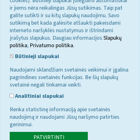
cookies). Būtinieji slapukai įdiegiami automatiškai
ir jiems nėra reikalingas Jūsų sutikimas. Taip pat
galite sutikti ir su kitų slapukų naudojimu. Savo
sutikimą bet kada galėsite atšaukti pakeisdami
interneto naršyklės nustatymus ir ištrindami
įrašytus slapukus. Daugiau informacijos
Slapukų
politika
;
Privatumo politika.
Būtinieji slapukai
Naudojami sklandžiam svetainės veikimui ir įgalina
pagrindines svetainės funkcijas. Be šių slapukų
svetainė negali tinkamai veikti.
Analitiniai slapukai
Renka statistinę informaciją apie svetainės
naudojimą ir naudojami Jūsų naršymo patirties
gerinimui.
PATVIRTINTI