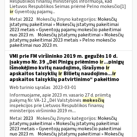
Respublikos finansų ministerijos informuoja, kad
Lietuvos Respublikos Seimas priėmė Pelno mokesčio[1]
ir
Gyventojų pajamų...
Metai:
2022
Mokesčių žinyno kategorijos:
Mokesčių
įstatymų pakeitimai » Mokesčių įstatymų pakeitimai
2023 metais » Gyventojų pajamų mokesčio pakeitimai
nuo 2023 m.
Mokesčių įstatymų pakeitimai » Mokesčių
įstatymų pakeitimai 2023 metais » Pelno mokesčio
pakeitimai nuo 2023 m.
VMI prie FM viršininko 2019 m. gegužės 10 d.
įsakymo Nr. 39 „Dėl Pinigų priėmimo
ir
...pinigų
išmokėjimo kvitų naudojimo, išrašymo
ir
apskaitos taisyklių
ir
Bilietų naudojimo...
ir
apskaitos taisyklių patvirtinimo“ pakeitimo
Web turinio sąrašas
2023-03-01
Informuojame, apie 2023 m. vasario 27 d. priimtą
įsakymą Nr. VA-12 „Dėl Valstybinės
mokesčių
inspekcijos prie Lietuvos Respublikos finansų
ministerijos viršininko 2019 m....
Metai:
2023
Mokesčių žinyno kategorijos:
Mokesčių
įstatymų pakeitimai » Mokesčių įstatymų pakeitimai
2023 metais » Gyventojų pajamų mokesčio pakeitimai
nuo 2023 m.
Mokesčių įstatymų pakeitimai » Mokesčių