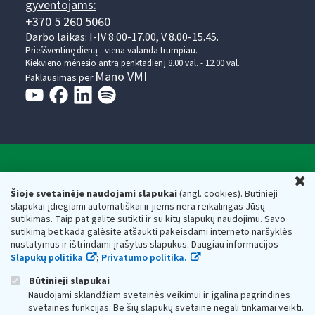
gyventojams:
+370 5 260 5060
Darbo laikas: I-IV 8.00-17.00, V 8.00-15.45.
Prieššventinę dieną - viena valanda trumpiau.
Kiekvieno mėnesio antrą penktadienį 8.00 val. - 12.00 val.
Mano VMI
Paklausimas per
Valstybinė mokesčių inspekcija prie Lietuvos
U
Respublikos finansų ministerijos
Šioje svetainėje naudojami slapukai
(angl. cookies). Būtinieji
slapukai įdiegiami automatiškai ir jiems nėra reikalingas Jūsų
Biudžetinė įstaiga. Juridinio asmens kodas — 188659752,
sutikimas. Taip pat galite sutikti ir su kitų slapukų naudojimu. Savo
adresas: Vasario 16-osios g. 14, 01107 Vilnius, Lietuva, el.paštas:
sutikimą bet kada galėsite atšaukti pakeisdami interneto naršyklės
vmi@vmi.lt
, E. pristatymo dėžutės adresas 188659752
nustatymus ir ištrindami įrašytus slapukus. Daugiau informacijos
Duomenys apie Valstybinę mokesčių inspekciją prie Lietuvos
Slapukų politika
;
Privatumo politika.
Respublikos finansų ministerijos kaupiami ir saugomi Juridinių
asmenų registre
Būtinieji slapukai
Naudojami sklandžiam svetainės veikimui ir įgalina pagrindines
svetainės funkcijas. Be šių slapukų svetainė negali tinkamai veikti.