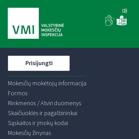
Prisijungti
Mokesčių mokėtojų informacija
Formos
Rinkmenos / Atviri duomenys
Skaičiuoklės ir pagalbininkai
Sąskaitos ir įmokų kodai
Mokesčių žinynas