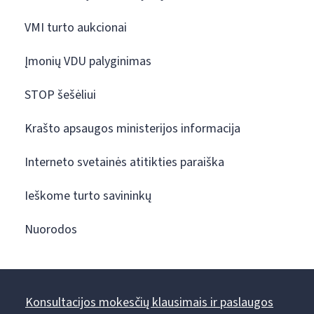
VMI turto aukcionai
Įmonių VDU palyginimas
STOP šešėliui
Krašto apsaugos ministerijos informacija
Interneto svetainės atitikties paraiška
Ieškome turto savininkų
Nuorodos
Konsultacijos mokesčių klausimais ir paslaugos