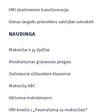
VMI skaitmeninė transformacija
Vienas langelis prievolėms valstybei sumokėti
NAUDINGA
Mokesčiai ir jų dydžiai
Atsiskaitymas grynaisiais pinigais
Dažniausiai užduodami klausimai
Mokesčių ABC
Viktorina moksleiviams
VMI kviečia į „Pasimatymą su mokesčiais“