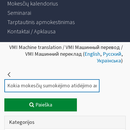
Mokesčių kalendorius
Seminarai
Tarptautinis apmokestinimas
Kontaktai / Apklausa
VMI Machine translation / VMI Машинный перевод /
VMI Машинний переклад (
English
,
Русский
,
Українська
)
Paieška
Kategorijos