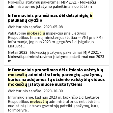
Mokesčių įstatymų pakeitimai:
MĮP 2021 » Mokesčių
administravimo įstatymo pakeitimai nuo 2023 m.
Informacinis pranešimas dėl delspinigių
ir
palūkanų dydžio
Web turinio sąrašas
2023-05-08
Valstybinė
mokesčių
inspekcija prie Lietuvos
Respublikos finansų ministerijos (toliau — VMI prie FM)
informuoja, jog nuo 2023 m. gegužės 1 d. įsigaliojo
Lietuvos...
Metai:
2023
Mokesčių įstatymų pakeitimai:
MĮP 2021 »
Mokesčių administravimo įstatymo pakeitimai nuo 2023
m.
Informacinis pranešimas dėl užsienio valstybių
mokesčių
administratorių parengtų...pažymų,
kurios naudojamos tų užsienio valstybių vidaus
mokesčių
įstatymuose nustatytiems
Web turinio sąrašas
2023-10-30
Informuojame, kad nuo 2023 m. lapkričio 1 d. Lietuvos
Respublikos
mokesčių
administratorius nebetvirtins
nuolatinių Lietuvos gyventojų pateiktų pažymų, kurių
formos yra...