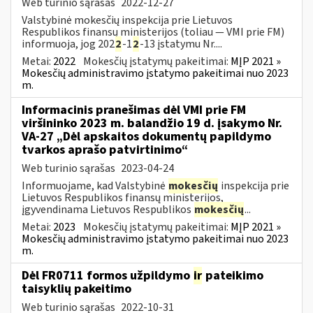
Web turinio sąrašas
2022-12-27
Valstybinė mokesčių inspekcija prie Lietuvos
Respublikos finansų ministerijos (toliau — VMI prie FM)
informuoja, jog 202
2
-1
2
-13 įstatymu Nr....
Metai:
2022
Mokesčių įstatymų pakeitimai:
MĮP 2021 »
Mokesčių administravimo įstatymo pakeitimai nuo 2023
m.
Informacinis pranešimas dėl VMI prie FM
viršininko 2023 m. balandžio 19 d. įsakymo Nr.
VA-27 „Dėl apskaitos dokumentų papildymo
tvarkos aprašo patvirtinimo“
Web turinio sąrašas
2023-04-24
Informuojame, kad Valstybinė
mokesčių
inspekcija prie
Lietuvos Respublikos finansų ministerijos,
įgyvendinama Lietuvos Respublikos
mokesčių
...
Metai:
2023
Mokesčių įstatymų pakeitimai:
MĮP 2021 »
Mokesčių administravimo įstatymo pakeitimai nuo 2023
m.
Dėl FR0711 formos užpildymo
ir
pateikimo
taisyklių pakeitimo
Web turinio sąrašas
2022-10-31