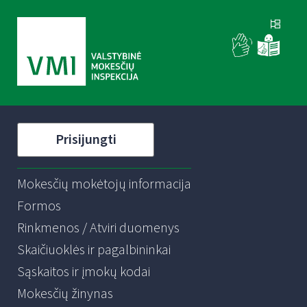
Prisijungti
Mokesčių mokėtojų informacija
Formos
Rinkmenos / Atviri duomenys
Skaičiuoklės ir pagalbininkai
Sąskaitos ir įmokų kodai
Mokesčių žinynas