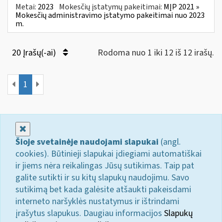
Metai:
2023
Mokesčių įstatymų pakeitimai:
MĮP 2021 »
Mokesčių administravimo įstatymo pakeitimai nuo 2023
m.
20 Įrašų(-ai)
Rodoma nuo 1 iki 12 iš 12 irašų.
1
Uždaryti
Šioje svetainėje naudojami slapukai
(angl.
cookies). Būtinieji slapukai įdiegiami automatiškai
ir jiems nėra reikalingas Jūsų sutikimas. Taip pat
galite sutikti ir su kitų slapukų naudojimu. Savo
sutikimą bet kada galėsite atšaukti pakeisdami
interneto naršyklės nustatymus ir ištrindami
įrašytus slapukus. Daugiau informacijos
Slapukų