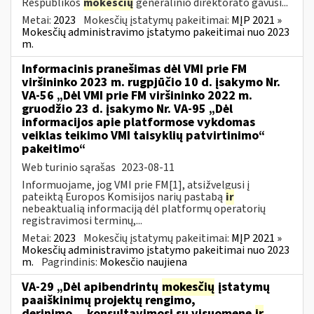
Respublikos
mokesčių
generalinio direktorato gavusi...
Metai:
2023
Mokesčių įstatymų pakeitimai:
MĮP 2021 »
Mokesčių administravimo įstatymo pakeitimai nuo 2023
m.
Informacinis pranešimas dėl VMI prie FM
viršininko 2023 m. rugpjūčio 10 d. įsakymo Nr.
VA-56 „Dėl VMI prie FM viršininko 2022 m.
gruodžio 23 d. įsakymo Nr. VA-95 „Dėl
informacijos apie platformose vykdomas
veiklas teikimo VMI taisyklių patvirtinimo“
pakeitimo“
Web turinio sąrašas
2023-08-11
Informuojame, jog VMI prie FM[1], atsižvelgusi į
pateiktą Europos Komisijos narių pastabą
ir
nebeaktualią informaciją dėl platformų operatorių
registravimosi terminų,...
Metai:
2023
Mokesčių įstatymų pakeitimai:
MĮP 2021 »
Mokesčių administravimo įstatymo pakeitimai nuo 2023
m.
Pagrindinis:
Mokesčio naujiena
VA-29 „Dėl apibendrintų
mokesčių
įstatymų
paaiškinimų projektų rengimo,
derinimo,...konsultavimosi su visuomene
ir