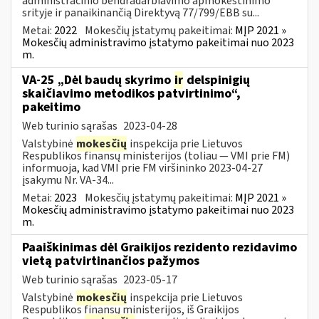
administracinio bendradarbiavimo apmokestinimo
srityje ir panaikinančią Direktyvą 77/799/EBB su...
Metai:
2022
Mokesčių įstatymų pakeitimai:
MĮP 2021 »
Mokesčių administravimo įstatymo pakeitimai nuo 2023
m.
VA-25 „Dėl baudų skyrimo
ir
delspinigių
skaičiavimo metodikos patvirtinimo“,
pakeitimo
Web turinio sąrašas
2023-04-28
Valstybinė
mokesčių
inspekcija prie Lietuvos
Respublikos finansų ministerijos (toliau ― VMI prie FM)
informuoja, kad VMI prie FM viršininko 2023-04-27
įsakymu Nr. VA-34...
Metai:
2023
Mokesčių įstatymų pakeitimai:
MĮP 2021 »
Mokesčių administravimo įstatymo pakeitimai nuo 2023
m.
Paaiškinimas dėl Graikijos rezidento rezidavimo
vietą patvirtinančios pažymos
Web turinio sąrašas
2023-05-17
Valstybinė
mokesčių
inspekcija prie Lietuvos
Respublikos finansų ministerijos, iš Graikijos