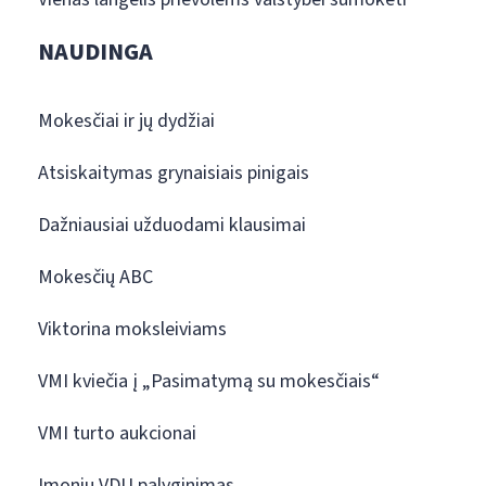
NAUDINGA
Mokesčiai ir jų dydžiai
Atsiskaitymas grynaisiais pinigais
Dažniausiai užduodami klausimai
Mokesčių ABC
Viktorina moksleiviams
VMI kviečia į „Pasimatymą su mokesčiais“
VMI turto aukcionai
Įmonių VDU palyginimas