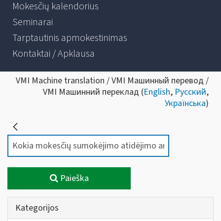
Mokesčių kalendorius
Seminarai
Tarptautinis apmokestinimas
Kontaktai / Apklausa
VMI Machine translation / VMI Машинный перевод /
VMI Машинний переклад (
English
,
Русский
,
Українська
)
Paieška
Kategorijos