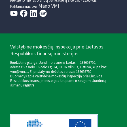
Kiekvieno mėnesio antrą penktadienį 8.00 val. - 12.00 val.
Mano VMI
Paklausimas per
Valstybinė mokesčių inspekcija prie Lietuvos
Respublikos finansų ministerijos
Biudžetinė įstaiga. Juridinio asmens kodas — 188659752,
adresas: Vasario 16-osios g. 14, 01107 Vilnius, Lietuva, el.paštas:
vmi@vmi.lt
, E. pristatymo dėžutės adresas 188659752
Duomenys apie Valstybinę mokesčių inspekciją prie Lietuvos
Respublikos finansų ministerijos kaupiami ir saugomi Juridinių
asmenų registre