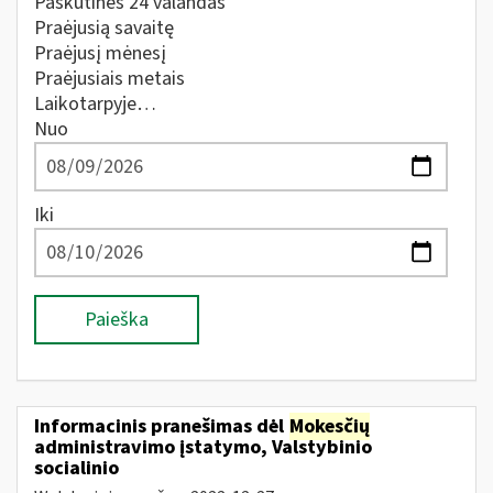
Paskutines 24 valandas
Praėjusią savaitę
Praėjusį mėnesį
Praėjusiais metais
Laikotarpyje…
Nuo
Iki
Paieška
Informacinis pranešimas dėl
Mokesčių
administravimo įstatymo, Valstybinio
socialinio