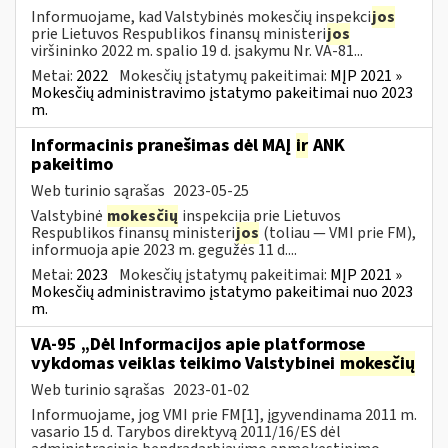
Informuojame, kad Valstybinės mokesčių inspekci
jos
prie Lietuvos Respublikos finansų ministeri
jos
viršininko 2022 m. spalio 19 d. įsakymu Nr. VA-81...
Metai:
2022
Mokesčių įstatymų pakeitimai:
MĮP 2021 »
Mokesčių administravimo įstatymo pakeitimai nuo 2023
m.
Informacinis pranešimas dėl MAĮ
ir
ANK
pakeitimo
Web turinio sąrašas
2023-05-25
Valstybinė
mokesčių
inspekcija prie Lietuvos
Respublikos finansų ministeri
jos
(toliau — VMI prie FM),
informuoja apie 2023 m. gegužės 11 d....
Metai:
2023
Mokesčių įstatymų pakeitimai:
MĮP 2021 »
Mokesčių administravimo įstatymo pakeitimai nuo 2023
m.
VA-95 „Dėl Informacijos apie platformose
vykdomas veiklas teikimo Valstybinei
mokesčių
Web turinio sąrašas
2023-01-02
Informuojame, jog VMI prie FM[1], įgyvendinama 2011 m.
vasario 15 d. Tarybos direktyvą 2011/16/ES dėl