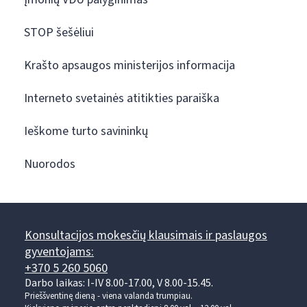
STOP šešėliui
Krašto apsaugos ministerijos informacija
Interneto svetainės atitikties paraiška
Ieškome turto savininkų
Nuorodos
Konsultacijos mokesčių klausimais ir paslaugos
gyventojams:
+370 5 260 5060
Darbo laikas: I-IV 8.00-17.00, V 8.00-15.45.
Prieššventinę dieną - viena valanda trumpiau.