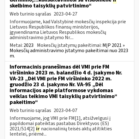
skelbimo taisyklių patvirtinimo“
Web turinio sąrašas
2023-04-27
Informuojame, kad Valstybinė mokesčių inspekcija prie
Lietuvos Respublikos finansų ministerijos,
įgyvendinama Lietuvos Respublikos mokesčių
administravimo įstatymo Nr....
Metai:
2023
Mokesčių įstatymų pakeitimai:
MĮP 2021 »
Mokesčių administravimo įstatymo pakeitimai nuo 2023
m.
Informacinis pranešimas dėl VMI prie FM
viršininko 2023 m. balandžio 4 d. įsakymo Nr.
VA-23 „Dėl VMI prie FM viršininko 2022 m.
gruodžio 23 d. įsakymo Nr. VA-95 „Dėl
informacijos apie platformose vykdomas
veiklas teikimo VMI taisyklių patvirtinimo“
pakeitimo“
Web turinio sąrašas
2023-04-07
Informuojame, jog VMI prie FM[1], atsižvelgusi į
papildomai pateiktas pastabas Direktyvos (ES)
2021/514[2]
ir
nacionalinių teisės aktų atitikties
lentelei, priėmė...