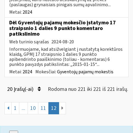
(paslaugas) grynaisiais pinigais sumų apvalinimo...
Metai:
2024
Dėl Gyventojų pajamų mokesčio įstatymo 17
straipsnio 1 dalies 9 punkto komentaro
patikslinimo
Web turinio sąrašas
2024-08-20
Informuojame, kad atsižvelgiant į nustatytą korektūros
klaidą, GPMĮ 17 straipsnio 1 dalies 9 punkto
apibendrinto paaiškinimo (toliau - komentaras) 6
punkto pavyzdys patikslintas: „2015-01-15“...
Metai:
2024
Mokesčiai:
Gyventojų pajamų mokestis
20 Įrašų(-ai)
Rodoma nuo 221 iki 221 iš 221 irašų.
1
...
10
11
12