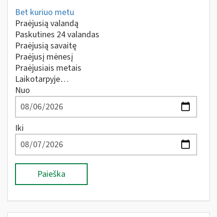
Bet kuriuo metu
Praėjusią valandą
Paskutines 24 valandas
Praėjusią savaitę
Praėjusį mėnesį
Praėjusiais metais
Laikotarpyje…
Nuo
Iki
Paieška