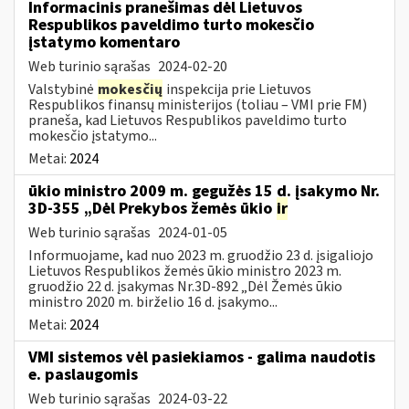
Informacinis pranešimas dėl Lietuvos
Respublikos paveldimo turto mokesčio
įstatymo komentaro
Web turinio sąrašas
2024-02-20
Valstybinė
mokesčių
inspekcija prie Lietuvos
Respublikos finansų ministerijos (toliau – VMI prie FM)
praneša, kad Lietuvos Respublikos paveldimo turto
mokesčio įstatymo...
Metai:
2024
ūkio ministro 2009 m. gegužės 15 d. įsakymo Nr.
3D-355 „Dėl Prekybos žemės ūkio
ir
Web turinio sąrašas
2024-01-05
Informuojame, kad nuo 2023 m. gruodžio 23 d. įsigaliojo
Lietuvos Respublikos žemės ūkio ministro 2023 m.
gruodžio 22 d. įsakymas Nr.3D-892 „Dėl Žemės ūkio
ministro 2020 m. birželio 16 d. įsakymo...
Metai:
2024
VMI sistemos vėl pasiekiamos - galima naudotis
e. paslaugomis
Web turinio sąrašas
2024-03-22