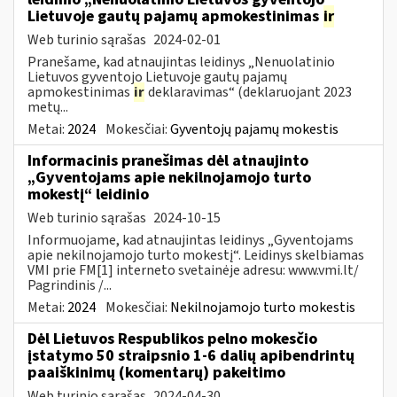
Lietuvoje gautų pajamų apmokestinimas
ir
Web turinio sąrašas
2024-02-01
Pranešame, kad atnaujintas leidinys „Nenuolatinio
Lietuvos gyventojo Lietuvoje gautų pajamų
apmokestinimas
ir
deklaravimas“ (deklaruojant 2023
metų...
Metai:
2024
Mokesčiai:
Gyventojų pajamų mokestis
Informacinis pranešimas dėl atnaujinto
„Gyventojams apie nekilnojamojo turto
mokestį“ leidinio
Web turinio sąrašas
2024-10-15
Informuojame, kad atnaujintas leidinys „Gyventojams
apie nekilnojamojo turto mokestį“. Leidinys skelbiamas
VMI prie FM[1] interneto svetainėje adresu: www.vmi.lt/
Pagrindinis /...
Metai:
2024
Mokesčiai:
Nekilnojamojo turto mokestis
Dėl Lietuvos Respublikos pelno mokesčio
įstatymo 50 straipsnio 1-6 dalių apibendrintų
paaiškinimų (komentarų) pakeitimo
Web turinio sąrašas
2024-04-30