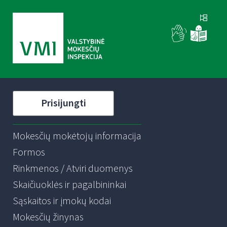
Prisijungti
Mokesčių mokėtojų informacija
Formos
Rinkmenos / Atviri duomenys
Skaičiuoklės ir pagalbininkai
Sąskaitos ir įmokų kodai
Mokesčių žinynas