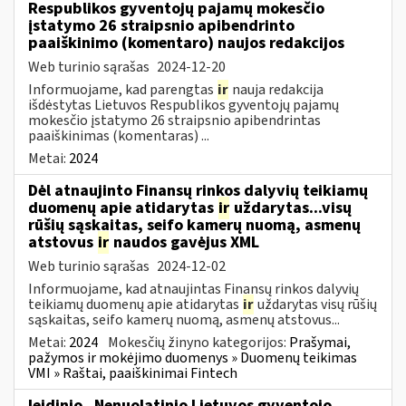
Respublikos gyventojų pajamų mokesčio
įstatymo 26 straipsnio apibendrinto
paaiškinimo (komentaro) naujos redakcijos
Web turinio sąrašas
2024-12-20
Informuojame, kad parengtas
ir
nauja redakcija
išdėstytas Lietuvos Respublikos gyventojų pajamų
mokesčio įstatymo 26 straipsnio apibendrintas
paaiškinimas (komentaras) ...
Metai:
2024
Dėl atnaujinto Finansų rinkos dalyvių teikiamų
duomenų apie atidarytas
ir
uždarytas...visų
rūšių sąskaitas, seifo kamerų nuomą, asmenų
atstovus
ir
naudos gavėjus XML
Web turinio sąrašas
2024-12-02
Informuojame, kad atnaujintas Finansų rinkos dalyvių
teikiamų duomenų apie atidarytas
ir
uždarytas visų rūšių
sąskaitas, seifo kamerų nuomą, asmenų atstovus...
Metai:
2024
Mokesčių žinyno kategorijos:
Prašymai,
pažymos ir mokėjimo duomenys » Duomenų teikimas
VMI » Raštai, paaiškinimai Fintech
leidinio „Nenuolatinio Lietuvos gyventojo