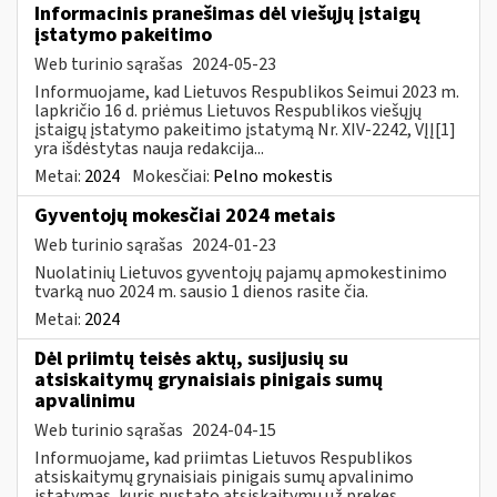
Informacinis pranešimas dėl viešųjų įstaigų
įstatymo pakeitimo
Web turinio sąrašas
2024-05-23
Informuojame, kad Lietuvos Respublikos Seimui 2023 m.
lapkričio 16 d. priėmus Lietuvos Respublikos viešųjų
įstaigų įstatymo pakeitimo įstatymą Nr. XIV-2242, VĮĮ[1]
yra išdėstytas nauja redakcija...
Metai:
2024
Mokesčiai:
Pelno mokestis
Gyventojų mokesčiai 2024 metais
Web turinio sąrašas
2024-01-23
Nuolatinių Lietuvos gyventojų pajamų apmokestinimo
tvarką nuo 2024 m. sausio 1 dienos rasite čia.
Metai:
2024
Dėl priimtų teisės aktų, susijusių su
atsiskaitymų grynaisiais pinigais sumų
apvalinimu
Web turinio sąrašas
2024-04-15
Informuojame, kad priimtas Lietuvos Respublikos
atsiskaitymų grynaisiais pinigais sumų apvalinimo
įstatymas, kuris nustato atsiskaitymų už prekes