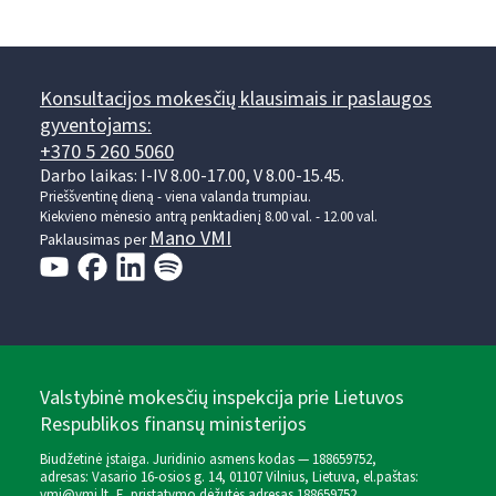
Konsultacijos mokesčių klausimais ir paslaugos
gyventojams:
+370 5 260 5060
Darbo laikas: I-IV 8.00-17.00, V 8.00-15.45.
Prieššventinę dieną - viena valanda trumpiau.
Kiekvieno mėnesio antrą penktadienį 8.00 val. - 12.00 val.
Mano VMI
Paklausimas per
Valstybinė mokesčių inspekcija prie Lietuvos
Respublikos finansų ministerijos
Biudžetinė įstaiga. Juridinio asmens kodas — 188659752,
adresas: Vasario 16-osios g. 14, 01107 Vilnius, Lietuva, el.paštas:
vmi@vmi.lt
, E. pristatymo dėžutės adresas 188659752