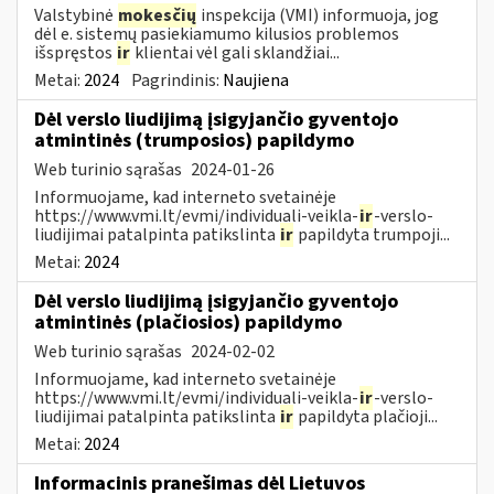
Valstybinė
mokesčių
inspekcija (VMI) informuoja, jog
dėl e. sistemų pasiekiamumo kilusios problemos
išspręstos
ir
klientai vėl gali sklandžiai...
Metai:
2024
Pagrindinis:
Naujiena
Dėl verslo liudijimą įsigyjančio gyventojo
atmintinės (trumposios) papildymo
Web turinio sąrašas
2024-01-26
Informuojame, kad interneto svetainėje
https://www.vmi.lt/evmi/individuali-veikla-
ir
-verslo-
liudijimai patalpinta patikslinta
ir
papildyta trumpoji...
Metai:
2024
Dėl verslo liudijimą įsigyjančio gyventojo
atmintinės (plačiosios) papildymo
Web turinio sąrašas
2024-02-02
Informuojame, kad interneto svetainėje
https://www.vmi.lt/evmi/individuali-veikla-
ir
-verslo-
liudijimai patalpinta patikslinta
ir
papildyta plačioji...
Metai:
2024
Informacinis pranešimas dėl Lietuvos