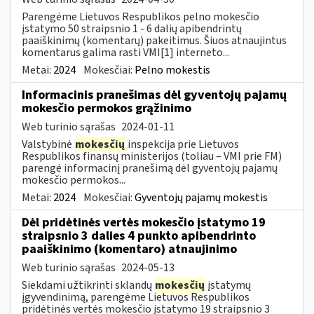
Parengėme Lietuvos Respublikos pelno mokesčio
įstatymo 50 straipsnio 1 - 6 dalių apibendrintų
paaiškinimų (komentarų) pakeitimus. Šiuos atnaujintus
komentarus galima rasti VMI[1] interneto...
Metai:
2024
Mokesčiai:
Pelno mokestis
Informacinis pranešimas dėl gyventojų pajamų
mokesčio permokos grąžinimo
Web turinio sąrašas
2024-01-11
Valstybinė
mokesčių
inspekcija prie Lietuvos
Respublikos finansų ministerijos (toliau – VMI prie FM)
parengė informacinį pranešimą dėl gyventojų pajamų
mokesčio permokos...
Metai:
2024
Mokesčiai:
Gyventojų pajamų mokestis
Dėl pridėtinės vertės mokesčio įstatymo 19
straipsnio 3 dalies 4 punkto apibendrinto
paaiškinimo (komentaro) atnaujinimo
Web turinio sąrašas
2024-05-13
Siekdami užtikrinti sklandų
mokesčių
įstatymų
įgyvendinimą, parengėme Lietuvos Respublikos
pridėtinės vertės mokesčio įstatymo 19 straipsnio 3