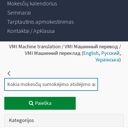
Mokesčių kalendorius
Seminarai
Tarptautinis apmokestinimas
Kontaktai / Apklausa
VMI Machine translation / VMI Машинный перевод /
VMI Машинний переклад (
English
,
Русский
,
Українська
)
Paieška
Kategorijos