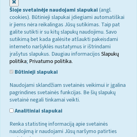
Uždaryti
Šioje svetainėje naudojami slapukai
(angl.
cookies). Būtinieji slapukai įdiegiami automatiškai
ir jiems nėra reikalingas Jūsų sutikimas. Taip pat
galite sutikti ir su kitų slapukų naudojimu. Savo
sutikimą bet kada galėsite atšaukti pakeisdami
interneto naršyklės nustatymus ir ištrindami
įrašytus slapukus. Daugiau informacijos
Slapukų
politika
;
Privatumo politika.
Būtinieji slapukai
Naudojami sklandžiam svetainės veikimui ir įgalina
pagrindines svetainės funkcijas. Be šių slapukų
svetainė negali tinkamai veikti.
Analitiniai slapukai
Renka statistinę informaciją apie svetainės
naudojimą ir naudojami Jūsų naršymo patirties