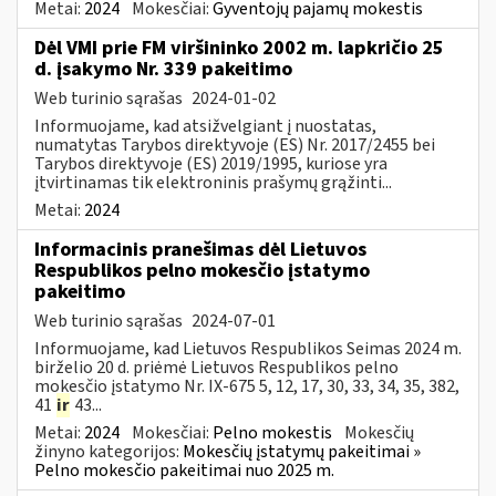
Metai:
2024
Mokesčiai:
Gyventojų pajamų mokestis
Dėl VMI prie FM viršininko 2002 m. lapkričio 25
d. įsakymo Nr. 339 pakeitimo
Web turinio sąrašas
2024-01-02
Informuojame, kad atsižvelgiant į nuostatas,
numatytas Tarybos direktyvoje (ES) Nr. 2017/2455 bei
Tarybos direktyvoje (ES) 2019/1995, kuriose yra
įtvirtinamas tik elektroninis prašymų grąžinti...
Metai:
2024
Informacinis pranešimas dėl Lietuvos
Respublikos pelno mokesčio įstatymo
pakeitimo
Web turinio sąrašas
2024-07-01
Informuojame, kad Lietuvos Respublikos Seimas 2024 m.
birželio 20 d. priėmė Lietuvos Respublikos pelno
mokesčio įstatymo Nr. IX-675 5, 12, 17, 30, 33, 34, 35, 382,
41
ir
43...
Metai:
2024
Mokesčiai:
Pelno mokestis
Mokesčių
žinyno kategorijos:
Mokesčių įstatymų pakeitimai »
Pelno mokesčio pakeitimai nuo 2025 m.