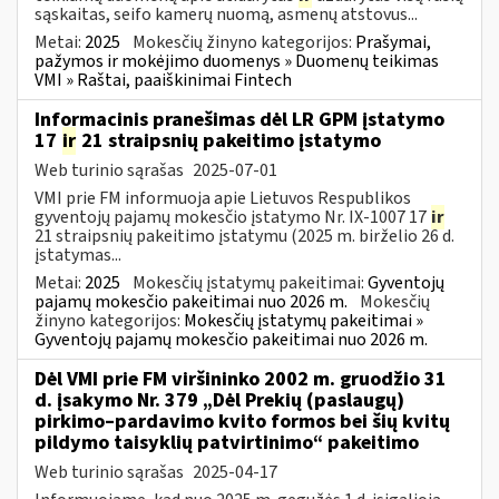
sąskaitas, seifo kamerų nuomą, asmenų atstovus...
Metai:
2025
Mokesčių žinyno kategorijos:
Prašymai,
pažymos ir mokėjimo duomenys » Duomenų teikimas
VMI » Raštai, paaiškinimai Fintech
Informacinis pranešimas dėl LR GPM įstatymo
17
ir
21 straipsnių pakeitimo įstatymo
Web turinio sąrašas
2025-07-01
VMI prie FM informuoja apie Lietuvos Respublikos
gyventojų pajamų mokesčio įstatymo Nr. IX-1007 17
ir
21 straipsnių pakeitimo įstatymu (2025 m. birželio 26 d.
įstatymas...
Metai:
2025
Mokesčių įstatymų pakeitimai:
Gyventojų
pajamų mokesčio pakeitimai nuo 2026 m.
Mokesčių
žinyno kategorijos:
Mokesčių įstatymų pakeitimai »
Gyventojų pajamų mokesčio pakeitimai nuo 2026 m.
Dėl VMI prie FM viršininko 2002 m. gruodžio 31
d. įsakymo Nr. 379 „Dėl Prekių (paslaugų)
pirkimo–pardavimo kvito formos bei šių kvitų
pildymo taisyklių patvirtinimo“ pakeitimo
Web turinio sąrašas
2025-04-17