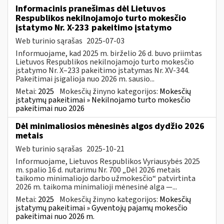
Informacinis pranešimas dėl Lietuvos
Respublikos nekilnojamojo turto mokesčio
įstatymo Nr. X-233 pakeitimo įstatymo
Web turinio sąrašas
2025-07-03
Informuojame, kad 2025 m. birželio 26 d. buvo priimtas
Lietuvos Respublikos nekilnojamojo turto mokesčio
įstatymo Nr. X–233 pakeitimo įstatymas Nr. XV-344.
Pakeitimai įsigalioja nuo 2026 m. sausio...
Metai:
2025
Mokesčių žinyno kategorijos:
Mokesčių
įstatymų pakeitimai » Nekilnojamo turto mokesčio
pakeitimai nuo 2026
Dėl minimaliosios mėnesinės algos dydžio 2026
metais
Web turinio sąrašas
2025-10-21
Informuojame, Lietuvos Respublikos Vyriausybės 2025
m. spalio 16 d. nutarimu Nr. 700 „Dėl 2026 metais
taikomo minimaliojo darbo užmokesčio“ patvirtinta
2026 m. taikoma minimalioji mėnesinė alga —...
Metai:
2025
Mokesčių žinyno kategorijos:
Mokesčių
įstatymų pakeitimai » Gyventojų pajamų mokesčio
pakeitimai nuo 2026 m.