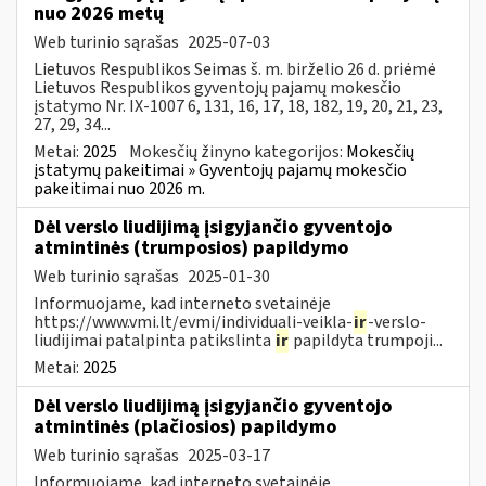
nuo 2026 metų
Web turinio sąrašas
2025-07-03
Lietuvos Respublikos Seimas š. m. birželio 26 d. priėmė
Lietuvos Respublikos gyventojų pajamų mokesčio
įstatymo Nr. IX-1007 6, 131, 16, 17, 18, 182, 19, 20, 21, 23,
27, 29, 34...
Metai:
2025
Mokesčių žinyno kategorijos:
Mokesčių
įstatymų pakeitimai » Gyventojų pajamų mokesčio
pakeitimai nuo 2026 m.
Dėl verslo liudijimą įsigyjančio gyventojo
atmintinės (trumposios) papildymo
Web turinio sąrašas
2025-01-30
Informuojame, kad interneto svetainėje
https://www.vmi.lt/evmi/individuali-veikla-
ir
-verslo-
liudijimai patalpinta patikslinta
ir
papildyta trumpoji...
Metai:
2025
Dėl verslo liudijimą įsigyjančio gyventojo
atmintinės (plačiosios) papildymo
Web turinio sąrašas
2025-03-17
Informuojame, kad interneto svetainėje