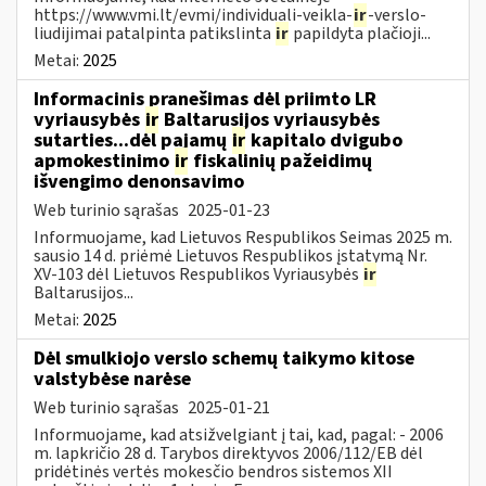
https://www.vmi.lt/evmi/individuali-veikla-
ir
-verslo-
liudijimai patalpinta patikslinta
ir
papildyta plačioji...
Metai:
2025
Informacinis pranešimas dėl priimto LR
vyriausybės
ir
Baltarusijos vyriausybės
sutarties...dėl pajamų
ir
kapitalo dvigubo
apmokestinimo
ir
fiskalinių pažeidimų
išvengimo denonsavimo
Web turinio sąrašas
2025-01-23
Informuojame, kad Lietuvos Respublikos Seimas 2025 m.
sausio 14 d. priėmė Lietuvos Respublikos įstatymą Nr.
XV-103 dėl Lietuvos Respublikos Vyriausybės
ir
Baltarusijos...
Metai:
2025
Dėl smulkiojo verslo schemų taikymo kitose
valstybėse narėse
Web turinio sąrašas
2025-01-21
Informuojame, kad atsižvelgiant į tai, kad, pagal: - 2006
m. lapkričio 28 d. Tarybos direktyvos 2006/112/EB dėl
pridėtinės vertės mokesčio bendros sistemos XII