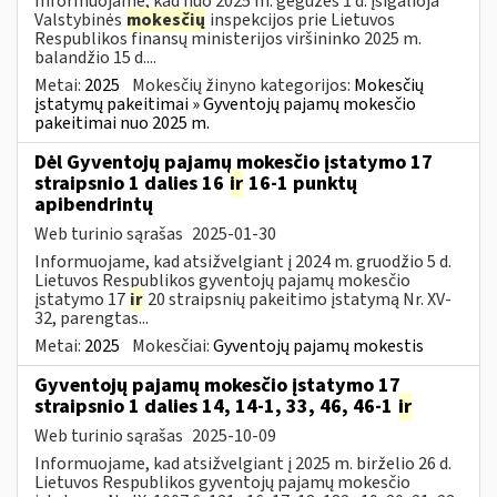
Informuojame, kad nuo 2025 m. gegužės 1 d. įsigalioja
Valstybinės
mokesčių
inspekcijos prie Lietuvos
Respublikos finansų ministerijos viršininko 2025 m.
balandžio 15 d....
Metai:
2025
Mokesčių žinyno kategorijos:
Mokesčių
įstatymų pakeitimai » Gyventojų pajamų mokesčio
pakeitimai nuo 2025 m.
Dėl Gyventojų pajamų mokesčio įstatymo 17
straipsnio 1 dalies 16
ir
16-1 punktų
apibendrintų
Web turinio sąrašas
2025-01-30
Informuojame, kad atsižvelgiant į 2024 m. gruodžio 5 d.
Lietuvos Respublikos gyventojų pajamų mokesčio
įstatymo 17
ir
20 straipsnių pakeitimo įstatymą Nr. XV-
32, parengtas...
Metai:
2025
Mokesčiai:
Gyventojų pajamų mokestis
Gyventojų pajamų mokesčio įstatymo 17
straipsnio 1 dalies 14, 14-1, 33, 46, 46-1
ir
Web turinio sąrašas
2025-10-09
Informuojame, kad atsižvelgiant į 2025 m. birželio 26 d.
Lietuvos Respublikos gyventojų pajamų mokesčio