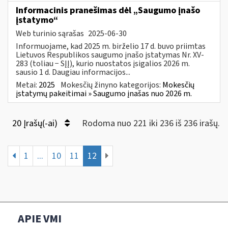
Informacinis pranešimas dėl „Saugumo įnašo
įstatymo“
Web turinio sąrašas
2025-06-30
Informuojame, kad 2025 m. birželio 17 d. buvo priimtas
Lietuvos Respublikos saugumo įnašo įstatymas Nr. XV-
283 (toliau − SĮĮ), kurio nuostatos įsigalios 2026 m.
sausio 1 d. Daugiau informacijos...
Metai:
2025
Mokesčių žinyno kategorijos:
Mokesčių
įstatymų pakeitimai » Saugumo įnašas nuo 2026 m.
20 Įrašų(-ai)
Rodoma nuo 221 iki 236 iš 236 irašų.
1
...
10
11
12
APIE VMI