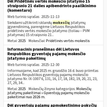
Dėl Pridėtinės vertės mokesčio įstatymo 15
straipsnio 21 dalies apibendrinto paaiškinimo
(komentaro)
Web turinio sąrašas
2025-11-13
Siekdami užtikrinti sklandų
mokesčių
įstatymų
įgyvendinimą, parengėme Lietuvos Respublikos
pridėtinės vertės mokesčio įstatymo (toliau – PVM
įstatymas) 15 straipsnio 21...
Metai:
2025
Mokesčiai:
Pridėtinės vertės mokestis
Informacinis pranešimas dėl Lietuvos
Respublikos gyventojų pajamų mokesčio
įstatymo pakeitimų
Web turinio sąrašas
2025-12-30
Informuojame, kad 2025 m. gruodžio 16 d. buvo priimtas
Lietuvos Respublikos gyventojų pajamų mokesčio
įstatymo Nr. IX-1007 6, 131, 16, 17, 18, 182, 19, 20, 21, 23,
27, 29, 34...
Metai:
2025
Mokesčių žinyno kategorijos:
Mokesčių
įstatymų pakeitimai » Gyventojų pajamų mokesčio
pakeitimai nuo 2026 m.
Dėl gyventojų pajamų apmokestinimo pokyčių