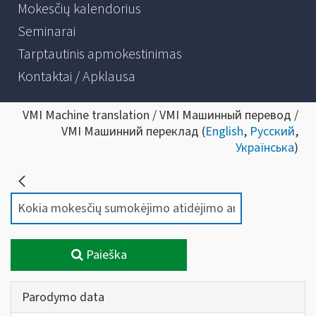
Mokesčių kalendorius
Seminarai
Tarptautinis apmokestinimas
Kontaktai / Apklausa
VMI Machine translation / VMI Машинный перевод /
VMI Машинний переклад (
English
,
Русский
,
Українська
)
Paieška
Parodymo data