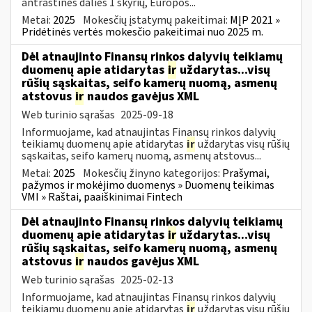
antraštinės dalies 1 skyrių, Europos...
Metai:
2025
Mokesčių įstatymų pakeitimai:
MĮP 2021 »
Pridėtinės vertės mokesčio pakeitimai nuo 2025 m.
Dėl atnaujinto Finansų rinkos dalyvių teikiamų
duomenų apie atidarytas
ir
uždarytas...visų
rūšių sąskaitas, seifo kamerų nuomą, asmenų
atstovus
ir
naudos gavėjus XML
Web turinio sąrašas
2025-09-18
Informuojame, kad atnaujintas Finansų rinkos dalyvių
teikiamų duomenų apie atidarytas
ir
uždarytas visų rūšių
sąskaitas, seifo kamerų nuomą, asmenų atstovus...
Metai:
2025
Mokesčių žinyno kategorijos:
Prašymai,
pažymos ir mokėjimo duomenys » Duomenų teikimas
VMI » Raštai, paaiškinimai Fintech
Dėl atnaujinto Finansų rinkos dalyvių teikiamų
duomenų apie atidarytas
ir
uždarytas...visų
rūšių sąskaitas, seifo kamerų nuomą, asmenų
atstovus
ir
naudos gavėjus XML
Web turinio sąrašas
2025-02-13
Informuojame, kad atnaujintas Finansų rinkos dalyvių
teikiamų duomenų apie atidarytas
ir
uždarytas visų rūšių