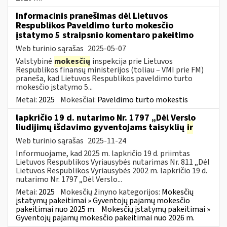
Informacinis pranešimas dėl Lietuvos
Respublikos Paveldimo turto mokesčio
įstatymo 5 straipsnio komentaro pakeitimo
Web turinio sąrašas
2025-05-07
Valstybinė
mokesčių
inspekcija prie Lietuvos
Respublikos finansų ministerijos (toliau – VMI prie FM)
praneša, kad Lietuvos Respublikos paveldimo turto
mokesčio įstatymo 5...
Metai:
2025
Mokesčiai:
Paveldimo turto mokestis
lapkričio 19 d. nutarimo Nr. 1797 „Dėl Verslo
liudijimų išdavimo gyventojams taisyklių
ir
Web turinio sąrašas
2025-11-24
Informuojame, kad 2025 m. lapkričio 19 d. priimtas
Lietuvos Respublikos Vyriausybės nutarimas Nr. 811 „Dėl
Lietuvos Respublikos Vyriausybės 2002 m. lapkričio 19 d.
nutarimo Nr. 1797 „Dėl Verslo...
Metai:
2025
Mokesčių žinyno kategorijos:
Mokesčių
įstatymų pakeitimai » Gyventojų pajamų mokesčio
pakeitimai nuo 2025 m.
Mokesčių įstatymų pakeitimai »
Gyventojų pajamų mokesčio pakeitimai nuo 2026 m.