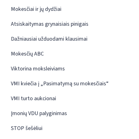
Mokesčiai ir jų dydžiai
Atsiskaitymas grynaisiais pinigais
Dažniausiai užduodami klausimai
Mokesčių ABC
Viktorina moksleiviams
VMI kviečia į „Pasimatymą su mokesčiais“
VMI turto aukcionai
Įmonių VDU palyginimas
STOP šešėliui