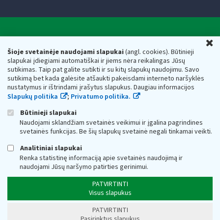
Valstybinė mokesčių inspekcija prie Lietuvos
U
Respublikos finansų ministerijos
Šioje svetainėje naudojami slapukai
(angl. cookies). Būtinieji
slapukai įdiegiami automatiškai ir jiems nėra reikalingas Jūsų
Biudžetinė įstaiga. Juridinio asmens kodas — 188659752,
sutikimas. Taip pat galite sutikti ir su kitų slapukų naudojimu. Savo
adresas: Vasario 16-osios g. 14, 01107 Vilnius, Lietuva, el.paštas:
sutikimą bet kada galėsite atšaukti pakeisdami interneto naršyklės
vmi@vmi.lt
, E. pristatymo dėžutės adresas 188659752
nustatymus ir ištrindami įrašytus slapukus. Daugiau informacijos
Duomenys apie Valstybinę mokesčių inspekciją prie Lietuvos
Slapukų politika
;
Privatumo politika.
Respublikos finansų ministerijos kaupiami ir saugomi Juridinių
asmenų registre
Būtinieji slapukai
Naudojami sklandžiam svetainės veikimui ir įgalina pagrindines
svetainės funkcijas. Be šių slapukų svetainė negali tinkamai veikti.
Analitiniai slapukai
Renka statistinę informaciją apie svetainės naudojimą ir
naudojami Jūsų naršymo patirties gerinimui.
PATVIRTINTI
Visus slapukus
PATVIRTINTI
Pasirinktus slapukus