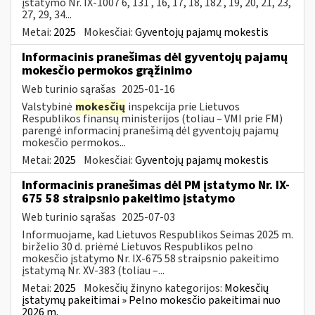
įstatymo Nr. IX-1007 6, 131 , 16, 17, 18, 182 , 19, 20, 21, 23,
27, 29, 34...
Metai:
2025
Mokesčiai:
Gyventojų pajamų mokestis
Informacinis pranešimas dėl gyventojų pajamų
mokesčio permokos grąžinimo
Web turinio sąrašas
2025-01-16
Valstybinė
mokesčių
inspekcija prie Lietuvos
Respublikos finansų ministerijos (toliau – VMI prie FM)
parengė informacinį pranešimą dėl gyventojų pajamų
mokesčio permokos...
Metai:
2025
Mokesčiai:
Gyventojų pajamų mokestis
Informacinis pranešimas dėl PM įstatymo Nr. IX-
675 58 straipsnio pakeitimo įstatymo
Web turinio sąrašas
2025-07-03
Informuojame, kad Lietuvos Respublikos Seimas 2025 m.
birželio 30 d. priėmė Lietuvos Respublikos pelno
mokesčio įstatymo Nr. IX-675 58 straipsnio pakeitimo
įstatymą Nr. XV-383 (toliau –...
Metai:
2025
Mokesčių žinyno kategorijos:
Mokesčių
įstatymų pakeitimai » Pelno mokesčio pakeitimai nuo
2026 m.