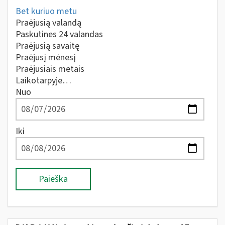
Bet kuriuo metu
Praėjusią valandą
Paskutines 24 valandas
Praėjusią savaitę
Praėjusį mėnesį
Praėjusiais metais
Laikotarpyje…
Nuo
Iki
Paieška