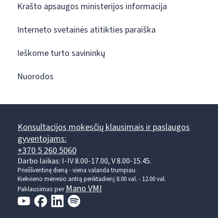
Krašto apsaugos ministerijos informacija
Interneto svetainės atitikties paraiška
Ieškome turto savininkų
Nuorodos
Konsultacijos mokesčių klausimais ir paslaugos
gyventojams:
+370 5 260 5060
Darbo laikas: I-IV 8.00-17.00, V 8.00-15.45.
Prieššventinę dieną - viena valanda trumpiau.
Kiekvieno mėnesio antrą penktadienį 8.00 val. - 12.00 val.
Mano VMI
Paklausimas per