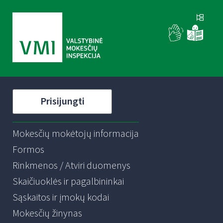
Prisijungti
Mokesčių mokėtojų informacija
Formos
Rinkmenos / Atviri duomenys
Skaičiuoklės ir pagalbininkai
Sąskaitos ir įmokų kodai
Mokesčių žinynas