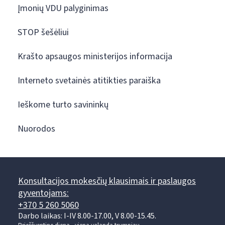
Įmonių VDU palyginimas
STOP šešėliui
Krašto apsaugos ministerijos informacija
Interneto svetainės atitikties paraiška
Ieškome turto savininkų
Nuorodos
Konsultacijos mokesčių klausimais ir paslaugos
gyventojams:
+370 5 260 5060
Darbo laikas: I-IV 8.00-17.00, V 8.00-15.45.