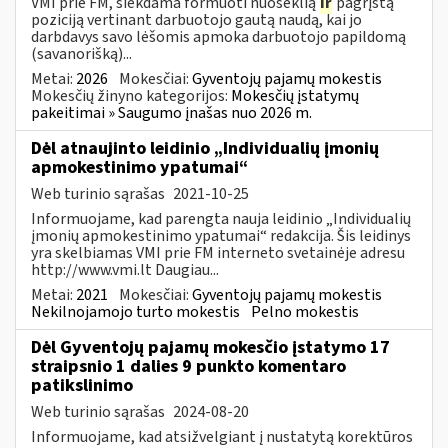
VMI prie FM, siekdama formuoti nuoseklią
ir
pagrįstą
poziciją vertinant darbuotojo gautą naudą, kai jo
darbdavys savo lėšomis apmoka darbuotojo papildomą
(savanorišką)...
Metai:
2026
Mokesčiai:
Gyventojų pajamų mokestis
Mokesčių žinyno kategorijos:
Mokesčių įstatymų
pakeitimai » Saugumo įnašas nuo 2026 m.
Dėl atnaujinto leidinio „Individualių įmonių
apmokestinimo ypatumai“
Web turinio sąrašas
2021-10-25
Informuojame, kad parengta nauja leidinio „Individualių
įmonių apmokestinimo ypatumai“ redakcija. Šis leidinys
yra skelbiamas VMI prie FM interneto svetainėje adresu
http://www.vmi.lt Daugiau...
Metai:
2021
Mokesčiai:
Gyventojų pajamų mokestis
Nekilnojamojo turto mokestis
Pelno mokestis
Dėl Gyventojų pajamų mokesčio įstatymo 17
straipsnio 1 dalies 9 punkto komentaro
patikslinimo
Web turinio sąrašas
2024-08-20
Informuojame, kad atsižvelgiant į nustatytą korektūros