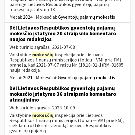
parengė Lietuvos Respublikos gyventojų pajamų
mokesčio įstatymo 13...
Metai:
2024
Mokesčiai:
Gyventojų pajamų mokestis
Dėl Lietuvos Respublikos gyventojų pajamų
mokesčio įstatymo 20 straipsnio komentaro
naujos redakcijos
Web turinio sąrašas
2021-07-08
Valstybinė
mokesčių
inspekcija prie Lietuvos
Respublikos finansų ministerijos (toliau – VMI prie FM)
praneša, kad 2021-07-07 raštu Nr. (18.18-31-1)RM-31605
nauja redakcija...
Metai:
2021
Mokesčiai:
Gyventojų pajamų mokestis
Dėl Lietuvos Respublikos gyventojų pajamų
mokesčio įstatymo 36 straipsnio komentaro
atnaujinimo
Web turinio sąrašas
2023-10-09
Valstybinė
mokesčių
inspekcija prie Lietuvos
Respublikos finansų ministerijos (toliau — VMI prie FM),
siekdama užtikrinti vienodą Lietuvos Respublikos
gyventojų pajamų...