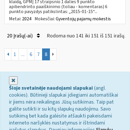
klaidą, GPMĮ 17 straipsnio 1 dalies 9 punkto
apibendrinto paaiškinimo (toliau - komentaras) 6
punkto pavyzdys patikslintas: „2015-01-15“...
Metai:
2024
Mokesčiai:
Gyventojų pajamų mokestis
20 Įrašų(-ai)
Rodoma nuo 141 iki 151 iš 151 irašų.
1
...
6
7
8
Uždaryti
Šioje svetainėje naudojami slapukai
(angl.
cookies). Būtinieji slapukai įdiegiami automatiškai
ir jiems nėra reikalingas Jūsų sutikimas. Taip pat
galite sutikti ir su kitų slapukų naudojimu. Savo
sutikimą bet kada galėsite atšaukti pakeisdami
interneto naršyklės nustatymus ir ištrindami
įrašytus slapukus. Daugiau informacijos
Slapukų