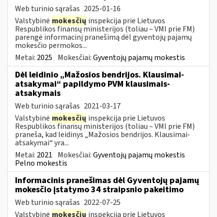
Web turinio sąrašas
2025-01-16
Valstybinė
mokesčių
inspekcija prie Lietuvos
Respublikos finansų ministerijos (toliau – VMI prie FM)
parengė informacinį pranešimą dėl gyventojų pajamų
mokesčio permokos...
Metai:
2025
Mokesčiai:
Gyventojų pajamų mokestis
Dėl leidinio „Mažosios bendrijos. Klausimai-
atsakymai“ papildymo PVM klausimais-
atsakymais
Web turinio sąrašas
2021-03-17
Valstybinė
mokesčių
inspekcija prie Lietuvos
Respublikos finansų ministerijos (toliau – VMI prie FM)
praneša, kad leidinys „Mažosios bendrijos. Klausimai-
atsakymai“ yra...
Metai:
2021
Mokesčiai:
Gyventojų pajamų mokestis
Pelno mokestis
Informacinis pranešimas dėl Gyventojų pajamų
mokesčio įstatymo 34 straipsnio pakeitimo
Web turinio sąrašas
2022-07-25
Valstybinė
mokesčių
inspekcija prie Lietuvos