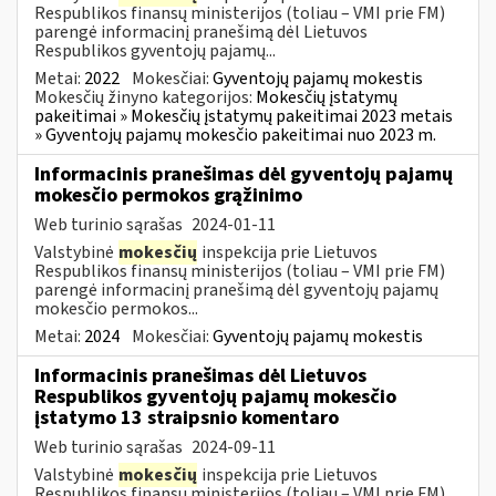
Respublikos finansų ministerijos (toliau – VMI prie FM)
parengė informacinį pranešimą dėl Lietuvos
Respublikos gyventojų pajamų...
Metai:
2022
Mokesčiai:
Gyventojų pajamų mokestis
Mokesčių žinyno kategorijos:
Mokesčių įstatymų
pakeitimai » Mokesčių įstatymų pakeitimai 2023 metais
» Gyventojų pajamų mokesčio pakeitimai nuo 2023 m.
Informacinis pranešimas dėl gyventojų pajamų
mokesčio permokos grąžinimo
Web turinio sąrašas
2024-01-11
Valstybinė
mokesčių
inspekcija prie Lietuvos
Respublikos finansų ministerijos (toliau – VMI prie FM)
parengė informacinį pranešimą dėl gyventojų pajamų
mokesčio permokos...
Metai:
2024
Mokesčiai:
Gyventojų pajamų mokestis
Informacinis pranešimas dėl Lietuvos
Respublikos gyventojų pajamų mokesčio
įstatymo 13 straipsnio komentaro
Web turinio sąrašas
2024-09-11
Valstybinė
mokesčių
inspekcija prie Lietuvos
Respublikos finansų ministerijos (toliau – VMI prie FM)