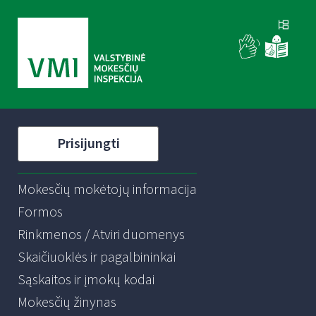
Prisijungti
Mokesčių mokėtojų informacija
Formos
Rinkmenos / Atviri duomenys
Skaičiuoklės ir pagalbininkai
Sąskaitos ir įmokų kodai
Mokesčių žinynas