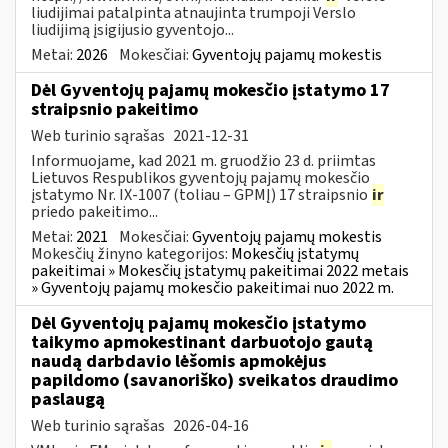
liudijimai patalpinta atnaujinta trumpoji Verslo
liudijimą įsigijusio gyventojo...
Metai:
2026
Mokesčiai:
Gyventojų pajamų mokestis
Dėl Gyventojų pajamų mokesčio įstatymo 17
straipsnio pakeitimo
Web turinio sąrašas
2021-12-31
Informuojame, kad 2021 m. gruodžio 23 d. priimtas
Lietuvos Respublikos gyventojų pajamų mokesčio
įstatymo Nr. IX-1007 (toliau – GPMĮ) 17 straipsnio
ir
priedo pakeitimo...
Metai:
2021
Mokesčiai:
Gyventojų pajamų mokestis
Mokesčių žinyno kategorijos:
Mokesčių įstatymų
pakeitimai » Mokesčių įstatymų pakeitimai 2022 metais
» Gyventojų pajamų mokesčio pakeitimai nuo 2022 m.
Dėl Gyventojų pajamų mokesčio įstatymo
taikymo apmokestinant darbuotojo gautą
naudą darbdavio lėšomis apmokėjus
papildomo (savanoriško) sveikatos draudimo
paslaugą
Web turinio sąrašas
2026-04-16