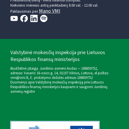
Prieššventinę dieną - viena valanda trumpiau.
Kiekvieno mėnesio antrą penktadienį 8.00 val. - 12.00 val.
Mano VMI
Paklausimas per
Valstybinė mokesčių inspekcija prie Lietuvos
Respublikos finansų ministerijos
Biudžetinė įstaiga. Juridinio asmens kodas — 188659752,
adresas: Vasario 16-osios g. 14, 01107 Vilnius, Lietuva, el.paštas:
vmi@vmi.lt
, E. pristatymo dėžutės adresas 188659752
Duomenys apie Valstybinę mokesčių inspekciją prie Lietuvos
Respublikos finansų ministerijos kaupiami ir saugomi Juridinių
asmenų registre