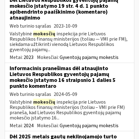
Dėl Lietuvos Respublikos gyventojų pajamų
mokesčio įstatymo 19 str. 4 d. 1 punkto
apibendrinto paaiškinimo (komentaro)
atnaujinimo
Web turinio sąrašas
2023-10-09
Valstybinė
mokesčių
inspekcija prie Lietuvos
Respublikos finansų ministerijos (toliau — VMI prie FM),
siekdama užtikrinti vienodą Lietuvos Respublikos
gyventojų pajamų...
Metai:
2023
Mokesčiai:
Gyventojų pajamų mokestis
Informacinis pranešimas dėl atnaujinto
Lietuvos Respublikos gyventojų pajamų
mokesčio įstatymo 16 straipsnio 1 dalies 5
punkto komentaro
Web turinio sąrašas
2024-05-09
Valstybinė
mokesčių
inspekcija prie Lietuvos
Respublikos finansų ministerijos (toliau – VMI prie FM)
praneša, kad Lietuvos Respublikos gyventojų pajamų
mokesčio įstatymo 16...
Metai:
2024
Mokesčiai:
Gyventojų pajamų mokestis
Dėl 2025 metais gautų nekilnojamojo turto