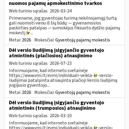
nuomos pajamų apmokestinimo tvarkos
Web turinio sąrašas
2026-03-24
Primename, jog gyventojas turimą nekilnojamąjį turtą
gali nuomoti vienu iš šių būdų: — gyvenamosios
paskirties patalpas — sumokėjus fiksuoto dydžio pajamų
mokestį
ir
...
Metai:
2026
Mokesčiai:
Gyventojų pajamų mokestis
Dėl verslo liudijimą įsigyjančio gyventojo
atmintinės (plačiosios) atnaujinimo
Web turinio sąrašas
2026-07-23
Informuojame, kad interneto svetainėje
https://www.vmi.lt/evmi/individuali-veikla-
ir
-verslo-
liudijimai patalpinta atnaujinta plačioji Verslo liudijimą
įsigijusio gyventojo...
Metai:
2026
Mokesčiai:
Gyventojų pajamų mokestis
Dėl verslo liudijimą įsigyjančio gyventojo
atmintinės (trumposios) atnaujinimo
Web turinio sąrašas
2026-03-10
Informuojame, kad interneto svetainėje
https://www.vmi.lt/evmi/individuali-veikla-
ir
-verslo-