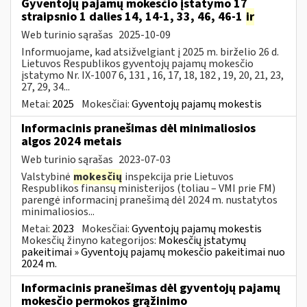
Gyventojų pajamų mokesčio įstatymo 17
straipsnio 1 dalies 14, 14-1, 33, 46, 46-1
ir
Web turinio sąrašas
2025-10-09
Informuojame, kad atsižvelgiant į 2025 m. birželio 26 d.
Lietuvos Respublikos gyventojų pajamų mokesčio
įstatymo Nr. IX-1007 6, 131 , 16, 17, 18, 182 , 19, 20, 21, 23,
27, 29, 34...
Metai:
2025
Mokesčiai:
Gyventojų pajamų mokestis
Informacinis pranešimas dėl minimaliosios
algos 2024 metais
Web turinio sąrašas
2023-07-03
Valstybinė
mokesčių
inspekcija prie Lietuvos
Respublikos finansų ministerijos (toliau – VMI prie FM)
parengė informacinį pranešimą dėl 2024 m. nustatytos
minimaliosios...
Metai:
2023
Mokesčiai:
Gyventojų pajamų mokestis
Mokesčių žinyno kategorijos:
Mokesčių įstatymų
pakeitimai » Gyventojų pajamų mokesčio pakeitimai nuo
2024 m.
Informacinis pranešimas dėl gyventojų pajamų
mokesčio permokos grąžinimo