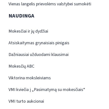
Vienas langelis prievolėms valstybei sumokėti
NAUDINGA
Mokesčiai ir jų dydžiai
Atsiskaitymas grynaisiais pinigais
Dažniausiai užduodami klausimai
Mokesčių ABC
Viktorina moksleiviams
VMI kviečia į „Pasimatymą su mokesčiais“
VMI turto aukcionai