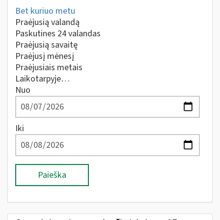
Bet kuriuo metu
Praėjusią valandą
Paskutines 24 valandas
Praėjusią savaitę
Praėjusį mėnesį
Praėjusiais metais
Laikotarpyje…
Nuo
Iki
Paieška