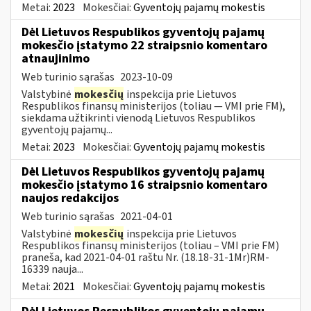
Metai:
2023
Mokesčiai:
Gyventojų pajamų mokestis
Dėl Lietuvos Respublikos gyventojų pajamų
mokesčio įstatymo 22 straipsnio komentaro
atnaujinimo
Web turinio sąrašas
2023-10-09
Valstybinė
mokesčių
inspekcija prie Lietuvos
Respublikos finansų ministerijos (toliau — VMI prie FM),
siekdama užtikrinti vienodą Lietuvos Respublikos
gyventojų pajamų...
Metai:
2023
Mokesčiai:
Gyventojų pajamų mokestis
Dėl Lietuvos Respublikos gyventojų pajamų
mokesčio įstatymo 16 straipsnio komentaro
naujos redakcijos
Web turinio sąrašas
2021-04-01
Valstybinė
mokesčių
inspekcija prie Lietuvos
Respublikos finansų ministerijos (toliau – VMI prie FM)
praneša, kad 2021-04-01 raštu Nr. (18.18-31-1Mr)RM-
16339 nauja...
Metai:
2021
Mokesčiai:
Gyventojų pajamų mokestis