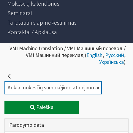
Mokesčių kalendorius
Seminarai
Tarptautinis apmokestinimas
Kontaktai / Apklausa
VMI Machine translation / VMI Машинный перевод /
VMI Машинний переклад (
English
,
Русский
,
Українська
)
Paieška
Parodymo data