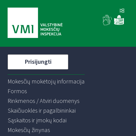
Prisijungti
Mokesčių mokėtojų informacija
Formos
Rinkmenos / Atviri duomenys
Skaičiuoklės ir pagalbininkai
Sąskaitos ir įmokų kodai
Mokesčių žinynas