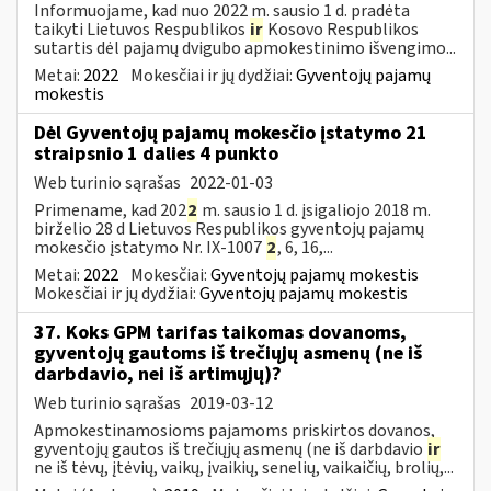
Informuojame, kad nuo 2022 m. sausio 1 d. pradėta
taikyti Lietuvos Respublikos
ir
Kosovo Respublikos
sutartis dėl pajamų dvigubo apmokestinimo išvengimo...
Metai:
2022
Mokesčiai ir jų dydžiai:
Gyventojų pajamų
mokestis
Dėl Gyventojų pajamų mokesčio įstatymo 21
straipsnio 1 dalies 4 punkto
Web turinio sąrašas
2022-01-03
Primename, kad 202
2
m. sausio 1 d. įsigaliojo 2018 m.
birželio 28 d Lietuvos Respublikos gyventojų pajamų
mokesčio įstatymo Nr. IX-1007
2
, 6, 16,...
Metai:
2022
Mokesčiai:
Gyventojų pajamų mokestis
Mokesčiai ir jų dydžiai:
Gyventojų pajamų mokestis
37. Koks GPM tarifas taikomas dovanoms,
gyventojų gautoms iš trečiųjų asmenų (ne iš
darbdavio, nei iš artimųjų)?
Web turinio sąrašas
2019-03-12
Apmokestinamosioms pajamoms priskirtos dovanos,
gyventojų gautos iš trečiųjų asmenų (ne iš darbdavio
ir
ne iš tėvų, įtėvių, vaikų, įvaikių, senelių, vaikaičių, brolių,...