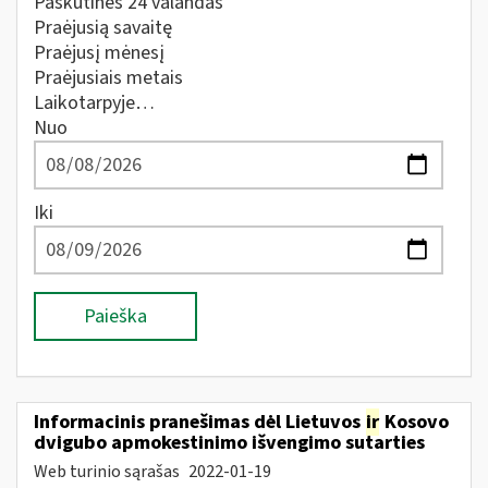
Paskutines 24 valandas
Praėjusią savaitę
Praėjusį mėnesį
Praėjusiais metais
Laikotarpyje…
Nuo
Iki
Paieška
Informacinis pranešimas dėl Lietuvos
ir
Kosovo
dvigubo apmokestinimo išvengimo sutarties
Web turinio sąrašas
2022-01-19