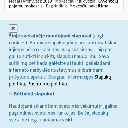
Metai (Archyvas):
2019
Mokesčiai ir jų dydžiai:
Gyventojų
pajamų mokestis
Pagrindinis:
Mokesčių pakeitimai
Uždaryti
Šioje svetainėje naudojami slapukai
(angl.
cookies). Būtinieji slapukai įdiegiami automatiškai
ir jiems nėra reikalingas Jūsų sutikimas. Taip pat
galite sutikti ir su kitų slapukų naudojimu. Savo
sutikimą bet kada galėsite atšaukti pakeisdami
interneto naršyklės nustatymus ir ištrindami
įrašytus slapukus. Daugiau informacijos
Slapukų
politika
;
Privatumo politika.
Būtinieji slapukai
Naudojami sklandžiam svetainės veikimui ir įgalina
pagrindines svetainės funkcijas. Be šių slapukų
svetainė negali tinkamai veikti.