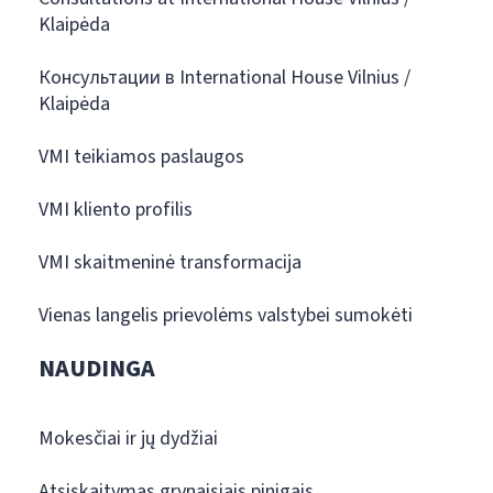
Klaipėda
Консультации в International House Vilnius /
Klaipėda
VMI teikiamos paslaugos
VMI kliento profilis
VMI skaitmeninė transformacija
Vienas langelis prievolėms valstybei sumokėti
NAUDINGA
Mokesčiai ir jų dydžiai
Atsiskaitymas grynaisiais pinigais