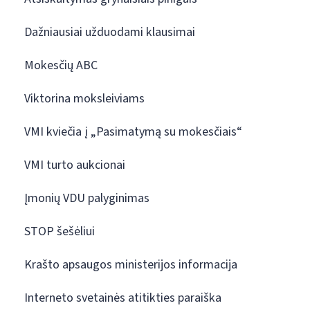
Dažniausiai užduodami klausimai
Mokesčių ABC
Viktorina moksleiviams
VMI kviečia į „Pasimatymą su mokesčiais“
VMI turto aukcionai
Įmonių VDU palyginimas
STOP šešėliui
Krašto apsaugos ministerijos informacija
Interneto svetainės atitikties paraiška