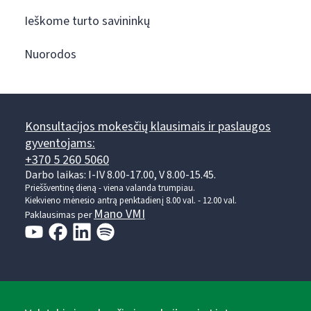
Ieškome turto savininkų
Nuorodos
Konsultacijos mokesčių klausimais ir paslaugos
gyventojams:
+370 5 260 5060
Darbo laikas: I-IV 8.00-17.00, V 8.00-15.45.
Prieššventinę dieną - viena valanda trumpiau.
Kiekvieno mėnesio antrą penktadienį 8.00 val. - 12.00 val.
Mano VMI
Paklausimas per