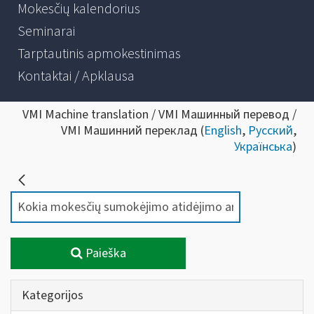
Mokesčių kalendorius
Seminarai
Tarptautinis apmokestinimas
Kontaktai / Apklausa
VMI Machine translation / VMI Машинный перевод /
VMI Машинний переклад (
English
,
Русский
,
Українська
)
Paieška
Kategorijos