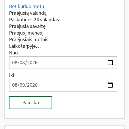
Bet kuriuo metu
Praėjusią valandą
Paskutines 24 valandas
Praėjusią savaitę
Praėjusį mėnesį
Praėjusiais metais
Laikotarpyje…
Nuo
Iki
Paieška