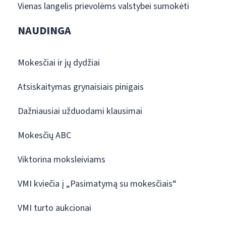
Vienas langelis prievolėms valstybei sumokėti
NAUDINGA
Mokesčiai ir jų dydžiai
Atsiskaitymas grynaisiais pinigais
Dažniausiai užduodami klausimai
Mokesčių ABC
Viktorina moksleiviams
VMI kviečia į „Pasimatymą su mokesčiais“
VMI turto aukcionai