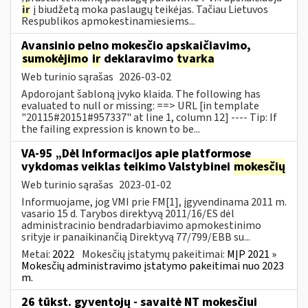
ir
į biudžetą moka paslaugų teikėjas. Tačiau Lietuvos
Respublikos apmokestinamiesiems...
Avansinio pelno mokesčio apskaičiavimo,
sumokėjimo
ir
deklaravimo
tvarka
Web turinio sąrašas
2026-03-02
Apdorojant šabloną įvyko klaida. The following has
evaluated to null or missing: ==> URL [in template
"20115#20151#957337" at line 1, column 12] ---- Tip: If
the failing expression is known to be...
VA-95 „Dėl Informacijos apie platformose
vykdomas veiklas teikimo Valstybinei
mokesčių
Web turinio sąrašas
2023-01-02
Informuojame, jog VMI prie FM[1], įgyvendinama 2011 m.
vasario 15 d. Tarybos direktyvą 2011/16/ES dėl
administracinio bendradarbiavimo apmokestinimo
srityje ir panaikinančią Direktyvą 77/799/EBB su...
Metai:
2022
Mokesčių įstatymų pakeitimai:
MĮP 2021 »
Mokesčių administravimo įstatymo pakeitimai nuo 2023
m.
26 tūkst. gyventojų - savaitė NT mokesčiui