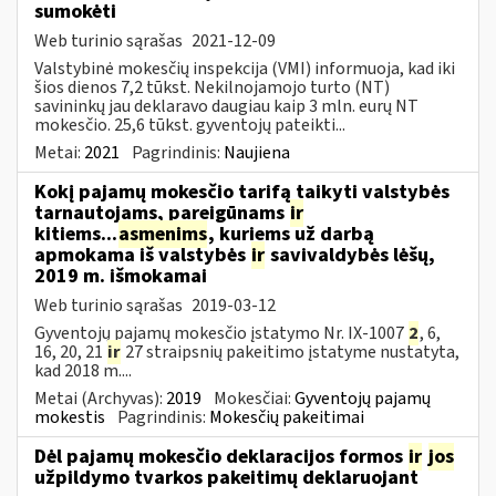
sumokėti
Web turinio sąrašas
2021-12-09
Valstybinė mokesčių inspekcija (VMI) informuoja, kad iki
šios dienos 7,2 tūkst. Nekilnojamojo turto (NT)
savininkų jau deklaravo daugiau kaip 3 mln. eurų NT
mokesčio. 25,6 tūkst. gyventojų pateikti...
Metai:
2021
Pagrindinis:
Naujiena
Kokį pajamų mokesčio tarifą taikyti valstybės
tarnautojams, pareigūnams
ir
kitiems...
asmenims
, kuriems už darbą
apmokama iš valstybės
ir
savivaldybės lėšų,
2019 m. išmokamai
Web turinio sąrašas
2019-03-12
Gyventojų pajamų mokesčio įstatymo Nr. IX-1007
2
, 6,
16, 20, 21
ir
27 straipsnių pakeitimo įstatyme nustatyta,
kad 2018 m....
Metai (Archyvas):
2019
Mokesčiai:
Gyventojų pajamų
mokestis
Pagrindinis:
Mokesčių pakeitimai
Dėl pajamų mokesčio deklaracijos formos
ir
jos
užpildymo tvarkos pakeitimų deklaruojant