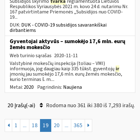
Subsidijos skyrimo
tvarka
reglamentuota Lietuvos
Respublikos Vyriausybės 2021 m. kovo 24 d. nutarimu Nr.
167 patvirtintame Priemonės „Subsidijos nuo COVID-
19...
DUK:
DUK - COVID-19 subsidijos savarankiškai
dirbantiems
Gyventojai aktyvūs – sumokėjo 17,6 mln. eurų
žemės mokesčio
Web turinio sąrašas
2020-11-11
Valstybinė mokesčių inspekcija (toliau – VMI)
informuoja, jog daugiau kaip 335 tūkst. gyventojų
ir
įmonių jau sumokėjo 17,6 mln. eurų žemės mokesčio,
kurio terminas š. m....
Metai:
2020
Pagrindinis:
Naujiena
20 Įrašų(-ai)
Rodoma nuo 361 iki 380 iš 7,293 irašų.
1
...
18
19
20
...
365