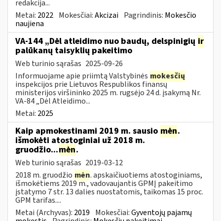
redakcija...
Metai:
2022
Mokesčiai:
Akcizai
Pagrindinis:
Mokesčio
naujiena
VA-144 „Dėl atleidimo nuo baudų, delspinigių
ir
palūkanų taisyklių pakeitimo
Web turinio sąrašas
2025-09-26
Informuojame apie priimtą Valstybinės
mokesčių
inspekcijos prie Lietuvos Respublikos finansų
ministerijos viršininko 2025 m. rugsėjo 24 d. įsakymą Nr.
VA-84 „Dėl Atleidimo...
Metai:
2025
Kaip apmokestinami 2019 m. sausio
mėn
.
išmokėti atostoginiai už 2018 m.
gruodžio...
mėn
.
Web turinio sąrašas
2019-03-12
2018 m. gruodžio
mėn
. apskaičiuotiems atostoginiams,
išmokėtiems 2019 m., vadovaujantis GPMĮ pakeitimo
įstatymo 7 str. 13 dalies nuostatomis, taikomas 15 proc.
GPM tarifas....
Metai (Archyvas):
2019
Mokesčiai:
Gyventojų pajamų
mokestis
Pagrindinis:
Mokesčių pakeitimai