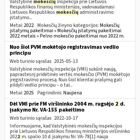
Valstybinė
mokesčių
inspekcija prie Lietuvos
Respublikos finansų ministerijos, vadovaudamasi
Lietuvos Respublikos
mokesčių
administravimo
įstatymo...
Metai:
2022
Mokesčių žinyno kategorijos:
Mokesčių
įstatymų pakeitimai » Mokesčių įstatymų pakeitimai
2022 metais » Pelno mokesčio pakeitimai nuo 2022 m.
Nuo šiol PVM mokėtojo registravimas vedlio
principu
Web turinio sąrašas
2025-05-13
Valstybinė mokesčių inspekcija (VMI) sukūrė naują,
paprastesnį pridėtinės vertės mokesčio (PVM) mokėtojo
įregistravimo procesą. Nuo šiol klientai prašymą gali
pildyti vedlio principu – o tai...
Metai:
2025
Pagrindinis:
Naujiena
Dėl VMI prie FM viršininko 2004 m. rugsėjo
2
d.
įsakymo Nr. VA-155 pakeitimo
Web turinio sąrašas
2022-10-17
Informuojame, kad Valstybinės mokesčių inspekcijos
prie Lietuvos Respublikos finansų ministerijos viršininko
202
2
m. spalio 10 d. įsakymu Nr. VA-78[1] nauja