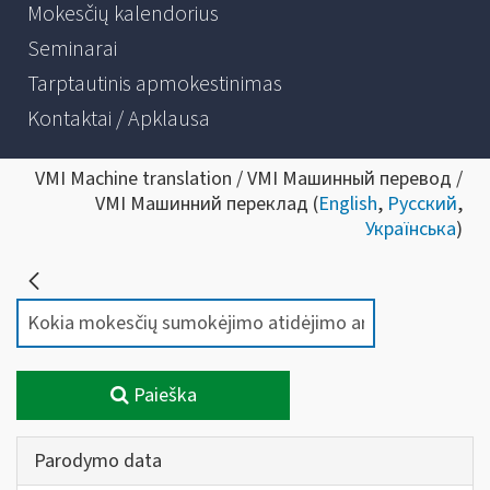
Mokesčių kalendorius
Seminarai
Tarptautinis apmokestinimas
Kontaktai / Apklausa
VMI Machine translation / VMI Машинный перевод /
VMI Машинний переклад (
English
,
Русский
,
Українська
)
Paieška
Parodymo data