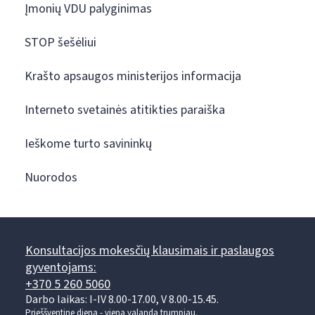
Įmonių VDU palyginimas
STOP šešėliui
Krašto apsaugos ministerijos informacija
Interneto svetainės atitikties paraiška
Ieškome turto savininkų
Nuorodos
Konsultacijos mokesčių klausimais ir paslaugos
gyventojams:
+370 5 260 5060
Darbo laikas: I-IV 8.00-17.00, V 8.00-15.45.
Prieššventinę dieną - viena valanda trumpiau.