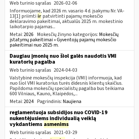
Web turinio sąrašas
2026-02-06
Informuojame, kad 2026 m. vasario 4 d. įsakymu Nr. VA-
13[1] priimti
ir
patvirtinti pajamų mokesčio
deklaravimo pakeitimai, aktualūs 2025 m. mokestinio
laikotarpio pajamas...
Metai:
2026
Mokesčių žinyno kategorijos:
Mokesčių
įstatymų pakeitimai » Gyventojų pajamų mokesčio
pakeitimai nuo 2025 m.
Daugiau įmonių nuo šiol galės naudotis VMI
kuratorių pagalba
Web turinio sąrašas
2024-04-03
Valstybinė mokesčių inspekcija (VMI) informuoja, kad
nuo šiol VMI kuratorius turės didesnis klientų skaičius.
Papildoma mokesčių specialistų pagalba bus teikiama
600 Vilniaus, Kauno, Klaipėdos,...
Metai:
2024
Pagrindinis:
Naujiena
reglamentuoja subsidijos nuo COVID-19
nukentėjusiems individualią veiklą
vykdantiems
asmenims
Web turinio sąrašas
2021-03-29