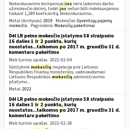
Nekonkuravimo kompensaci
jos
nėra laikomos darbo
užmokesčio dalimi, todėl
jos
neturi būti indeksuojamos
taikant 1,289 koeficientą. Nekonkuravimo...
Metai (Archyvas):
2019
Mokesčiai:
Gyventojų pajamų
mokestis
Pagrindinis:
Mokesčių pakeitimai
Dėl LR pelno mokesčio įstatymo 58 straipsnio
16 dalies 1
ir
2
punktų, kurių
nuostatos...taikomos
po
2017 m. gruodžio 31 d.
komentaro pakeitimo
Web turinio sąrašas
2022-02-04
Valstybinė
mokesčių
inspekcija prie Lietuvos
Respublikos finansų ministerijos, vadovaudamasi
Lietuvos Respublikos
mokesčių
administravimo
įstatymo...
Metai:
2022
Dėl LR pelno mokesčio įstatymo 58 straipsnio
16 dalies 1
ir
2
punktų, kurių
nuostatos...taikomos
po
2017 m. gruodžio 31 d.
komentaro pakeitimo
Web turinio sąrašas
2022-02-28