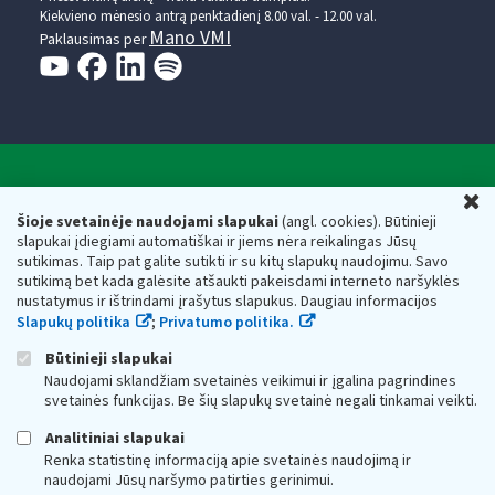
Kiekvieno mėnesio antrą penktadienį 8.00 val. - 12.00 val.
Mano VMI
Paklausimas per
Valstybinė mokesčių inspekcija prie Lietuvos
U
Respublikos finansų ministerijos
Šioje svetainėje naudojami slapukai
(angl. cookies). Būtinieji
slapukai įdiegiami automatiškai ir jiems nėra reikalingas Jūsų
Biudžetinė įstaiga. Juridinio asmens kodas — 188659752,
sutikimas. Taip pat galite sutikti ir su kitų slapukų naudojimu. Savo
adresas: Vasario 16-osios g. 14, 01107 Vilnius, Lietuva, el.paštas:
sutikimą bet kada galėsite atšaukti pakeisdami interneto naršyklės
vmi@vmi.lt
, E. pristatymo dėžutės adresas 188659752
nustatymus ir ištrindami įrašytus slapukus. Daugiau informacijos
Duomenys apie Valstybinę mokesčių inspekciją prie Lietuvos
Slapukų politika
;
Privatumo politika.
Respublikos finansų ministerijos kaupiami ir saugomi Juridinių
asmenų registre
Būtinieji slapukai
Naudojami sklandžiam svetainės veikimui ir įgalina pagrindines
svetainės funkcijas. Be šių slapukų svetainė negali tinkamai veikti.
Analitiniai slapukai
Renka statistinę informaciją apie svetainės naudojimą ir
naudojami Jūsų naršymo patirties gerinimui.