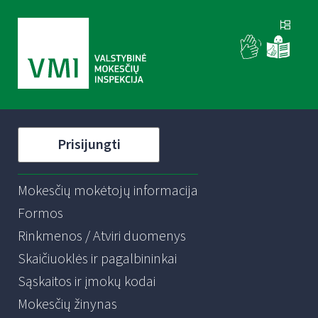
Prisijungti
Mokesčių mokėtojų informacija
Formos
Rinkmenos / Atviri duomenys
Skaičiuoklės ir pagalbininkai
Sąskaitos ir įmokų kodai
Mokesčių žinynas