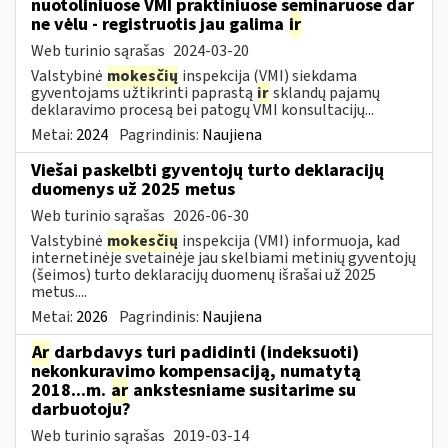
nuotoliniuose VMI praktiniuose seminaruose dar
ne vėlu - registruotis jau galima
ir
Web turinio sąrašas
2024-03-20
Valstybinė
mokesčių
inspekcija (VMI) siekdama
gyventojams užtikrinti paprastą
ir
sklandų pajamų
deklaravimo procesą bei patogų VMI konsultacijų...
Metai:
2024
Pagrindinis:
Naujiena
Viešai paskelbti gyventojų turto deklaracijų
duomenys už 2025 metus
Web turinio sąrašas
2026-06-30
Valstybinė
mokesčių
inspekcija (VMI) informuoja, kad
internetinėje svetainėje jau skelbiami metinių gyventojų
(šeimos) turto deklaracijų duomenų išrašai už 2025
metus....
Metai:
2026
Pagrindinis:
Naujiena
Ar
darbdavys turi padidinti (indeksuoti)
nekonkuravimo kompensaciją, numatytą
2018...m.
ar
ankstesniame susitarime su
darbuotoju?
Web turinio sąrašas
2019-03-14