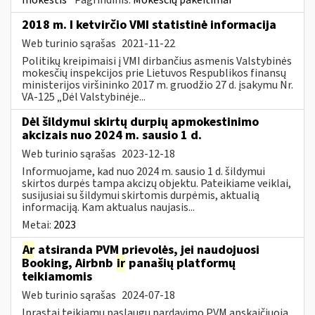
2018 m. I ketvirčio VMI statistinė informacija
Web turinio sąrašas
2021-11-22
Politikų kreipimaisi į VMI dirbančius asmenis Valstybinės
mokesčių inspekcijos prie Lietuvos Respublikos finansų
ministerijos viršininko 2017 m. gruodžio 27 d. įsakymu Nr.
VA-125 „Dėl Valstybinėje...
Dėl šildymui skirtų durpių apmokestinimo
akcizais nuo 2024 m. sausio 1 d.
Web turinio sąrašas
2023-12-18
Informuojame, kad nuo 2024 m. sausio 1 d. šildymui
skirtos durpės tampa akcizų objektu. Pateikiame veiklai,
susijusiai su šildymui skirtomis durpėmis, aktualią
informaciją. Kam aktualus naujasis...
Metai:
2023
Ar
atsiranda PVM prievolės, jei naudojuosi
Booking, Airbnb
ir
panašių platformų
teikiamomis
Web turinio sąrašas
2024-07-18
Įprastai teikiamų paslaugų pardavimo PVM apskaičiuoja