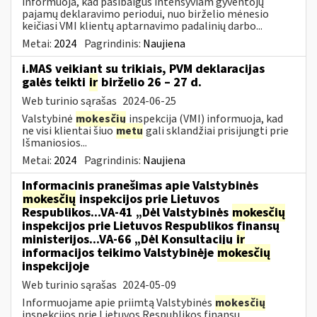
informuoja, kad pasibaigus intensyviam gyventojų
pajamų deklaravimo periodui, nuo birželio mėnesio
keičiasi VMI klientų aptarnavimo padalinių darbo...
Metai:
2024
Pagrindinis:
Naujiena
i.MAS veikiant su trikiais, PVM deklaracijas
galės teikti
ir
birželio 26 – 27 d.
Web turinio sąrašas
2024-06-25
Valstybinė
mokesčių
inspekcija (VMI) informuoja, kad
ne visi klientai šiuo
metu
gali sklandžiai prisijungti prie
Išmaniosios...
Metai:
2024
Pagrindinis:
Naujiena
Informacinis pranešimas apie Valstybinės
mokesčių
inspekcijos prie Lietuvos
Respublikos...VA-41 „Dėl Valstybinės
mokesčių
inspekcijos prie Lietuvos Respublikos finansų
ministerijos...VA-66 „Dėl Konsultacijų
ir
informacijos teikimo Valstybinėje
mokesčių
inspekcijoje
Web turinio sąrašas
2024-05-09
Informuojame apie priimtą Valstybinės
mokesčių
inspekcijos prie Lietuvos Respublikos finansų