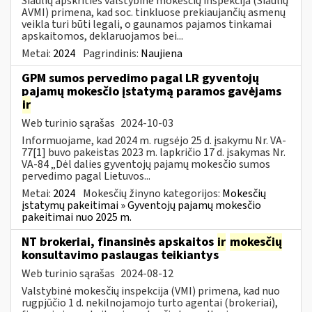
Šiaulių apskrities valstybinė mokesčių inspekcija (Šiaulių
AVMI) primena, kad soc. tinkluose prekiaujančių asmenų
veikla turi būti legali, o gaunamos pajamos tinkamai
apskaitomos, deklaruojamos bei...
Metai:
2024
Pagrindinis:
Naujiena
GPM sumos pervedimo pagal LR gyventojų
pajamų mokesčio įstatymą paramos gavėjams
ir
Web turinio sąrašas
2024-10-03
Informuojame, kad 2024 m. rugsėjo 25 d. įsakymu Nr. VA-
77[1] buvo pakeistas 2023 m. lapkričio 17 d. įsakymas Nr.
VA-84 „Dėl dalies gyventojų pajamų mokesčio sumos
pervedimo pagal Lietuvos...
Metai:
2024
Mokesčių žinyno kategorijos:
Mokesčių
įstatymų pakeitimai » Gyventojų pajamų mokesčio
pakeitimai nuo 2025 m.
NT brokeriai, finansinės apskaitos
ir
mokesčių
konsultavimo paslaugas teikiantys
Web turinio sąrašas
2024-08-12
Valstybinė mokesčių inspekcija (VMI) primena, kad nuo
rugpjūčio 1 d. nekilnojamojo turto agentai (brokeriai),