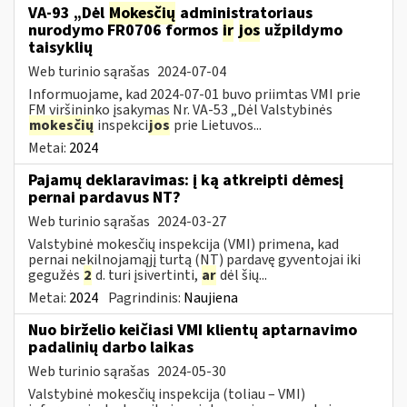
VA-93 „Dėl
Mokesčių
administratoriaus
nurodymo FR0706 formos
ir
jos
užpildymo
taisyklių
Web turinio sąrašas
2024-07-04
Informuojame, kad 2024-07-01 buvo priimtas VMI prie
FM viršininko įsakymas Nr. VA-53 „Dėl Valstybinės
mokesčių
inspekci
jos
prie Lietuvos...
Metai:
2024
Pajamų deklaravimas: į ką atkreipti dėmesį
pernai pardavus NT?
Web turinio sąrašas
2024-03-27
Valstybinė mokesčių inspekcija (VMI) primena, kad
pernai nekilnojamąjį turtą (NT) pardavę gyventojai iki
gegužės
2
d. turi įsivertinti,
ar
dėl šių...
Metai:
2024
Pagrindinis:
Naujiena
Nuo birželio keičiasi VMI klientų aptarnavimo
padalinių darbo laikas
Web turinio sąrašas
2024-05-30
Valstybinė mokesčių inspekcija (toliau – VMI)