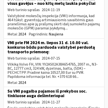
visus gavėjus – nuo kitų metų laukia pokyčiai
Web turinio sąrašas
2024-11-19
Valstybinė mokesčių inspekcija (VMI) informuoja, kad
464 tūkst. gyventojų artimiausiomis savaitėmis gaus
pranešimus apie jų prašymų skirti dalį sumokėto pajamų
mokesčio (GPM) paramai įvykdymą....
Metai:
2024
Pagrindinis:
Naujiena
VMI prie FM 2024 m. liepos 31 d. 10.00 val.
konkurso būdu parduoda valstybei perduotą
transporto priemonę:
Web turinio sąrašas
2024-07-15
Vilkiką Volvo FH, VIN: YV2AS02A38A654765, 2007 m., N3-
BC, 12777 cm3, 324 kW, dyzelinas, balta, (SDK) –
PECHCTPP. Pradinė kaina 10527,00 Eur su PVM.
Papildoma informacija tel. Nr. +370 618 66...
Metai:
2024
Su VMI pagalba pajamos iš prekybos soc.
tinkluose auga dešimteriopai
Web turinio sąrašas
2024-11-27