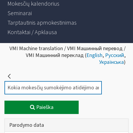
Mokesčių kalendorius
Seminarai
Tarptautinis apmokestinimas
Kontaktai / Apklausa
VMI Machine translation / VMI Машинный перевод /
VMI Машинний переклад (
English
,
Русский
,
Українська
)
Paieška
Parodymo data