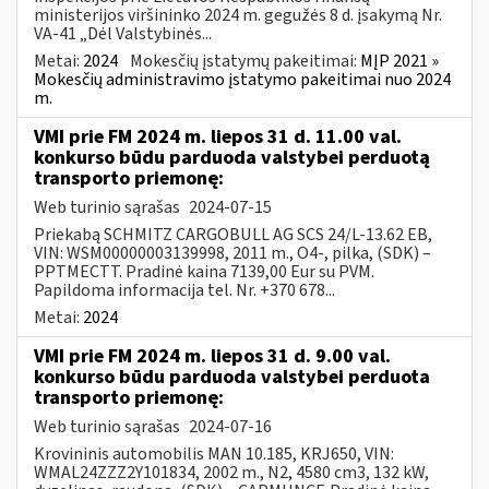
ministerijos viršininko 2024 m. gegužės 8 d. įsakymą Nr.
VA-41 „Dėl Valstybinės...
Metai:
2024
Mokesčių įstatymų pakeitimai:
MĮP 2021 »
Mokesčių administravimo įstatymo pakeitimai nuo 2024
m.
VMI prie FM 2024 m. liepos 31 d. 11.00 val.
konkurso būdu parduoda valstybei perduotą
transporto priemonę:
Web turinio sąrašas
2024-07-15
Priekabą SCHMITZ CARGOBULL AG SCS 24/L-13.62 EB,
VIN: WSM00000003139998, 2011 m., O4-, pilka, (SDK) –
PPTMECTT. Pradinė kaina 7139,00 Eur su PVM.
Papildoma informacija tel. Nr. +370 678...
Metai:
2024
VMI prie FM 2024 m. liepos 31 d. 9.00 val.
konkurso būdu parduoda valstybei perduota
transporto priemonę:
Web turinio sąrašas
2024-07-16
Krovininis automobilis MAN 10.185, KRJ650, VIN:
WMAL24ZZZ2Y101834, 2002 m., N2, 4580 cm3, 132 kW,