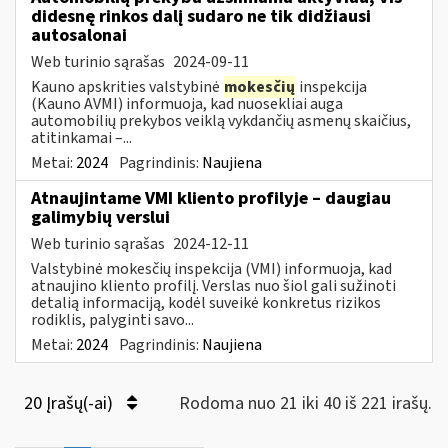
didesnę rinkos dalį sudaro ne tik didžiausi
autosalonai
Web turinio sąrašas
2024-09-11
Kauno apskrities valstybinė
mokesčių
inspekcija
(Kauno AVMI) informuoja, kad nuosekliai auga
automobilių prekybos veiklą vykdančių asmenų skaičius,
atitinkamai –...
Metai:
2024
Pagrindinis:
Naujiena
Atnaujintame VMI kliento profilyje – daugiau
galimybių verslui
Web turinio sąrašas
2024-12-11
Valstybinė mokesčių inspekcija (VMI) informuoja, kad
atnaujino kliento profilį. Verslas nuo šiol gali sužinoti
detalią informaciją, kodėl suveikė konkretus rizikos
rodiklis, palyginti savo...
Metai:
2024
Pagrindinis:
Naujiena
20 Įrašų(-ai)
Rodoma nuo 21 iki 40 iš 221 irašų.