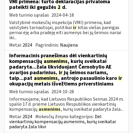
VMI primena: turto deklaracijas privaloma
pateikti iki gegužės
2
d.
Web turinio sąrašas
2024-04-18
Valstybinė mokesčių inspekcija (VMI) primena, kad
valstybės tarnautojai, politikai
ir
kitas viešas pareigas
pernai ėję arba pradėję eiti asmenys bei jų šeimos nariai
iki...
Metai:
2024
Pagrindinis:
Naujiena
Informacinis pranešimas dėl vienkartinių
kompensacijų
asmenims
, kurių sveikatai
padaryta...žala likviduojant Černobylio AE
avarijos padarinius,
ir
jų šeimos nariams,
taip...pat
asmenims
, antrojo pasaulinio karo
ir
okupacijų metais išvežtiems priverstiniams
Web turinio sąrašas
2024-10-28
Informuojame, kad Lietuvos Respublikos Seimas 2024 m.
spalio 17 d. priėmė Lietuvos Respublikos vienkartinių
kompensacijų
asmenims
, kurių sveikatai padaryta žala...
Metai:
2024
Mokesčių žinyno kategorijos:
Dėl
vienkartinių kompensacijų asmenims, kurių sveikatai
padaryta žala likvi