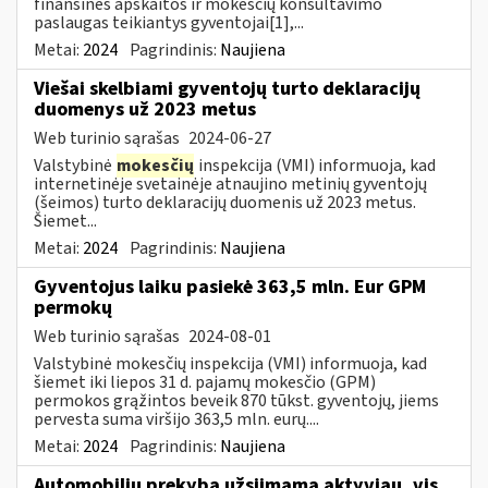
finansinės apskaitos ir mokesčių konsultavimo
paslaugas teikiantys gyventojai[1],...
Metai:
2024
Pagrindinis:
Naujiena
Viešai skelbiami gyventojų turto deklaracijų
duomenys už 2023 metus
Web turinio sąrašas
2024-06-27
Valstybinė
mokesčių
inspekcija (VMI) informuoja, kad
internetinėje svetainėje atnaujino metinių gyventojų
(šeimos) turto deklaracijų duomenis už 2023 metus.
Šiemet...
Metai:
2024
Pagrindinis:
Naujiena
Gyventojus laiku pasiekė 363,5 mln. Eur GPM
permokų
Web turinio sąrašas
2024-08-01
Valstybinė mokesčių inspekcija (VMI) informuoja, kad
šiemet iki liepos 31 d. pajamų mokesčio (GPM)
permokos grąžintos beveik 870 tūkst. gyventojų, jiems
pervesta suma viršijo 363,5 mln. eurų....
Metai:
2024
Pagrindinis:
Naujiena
Automobilių prekyba užsiimama aktyviau, vis