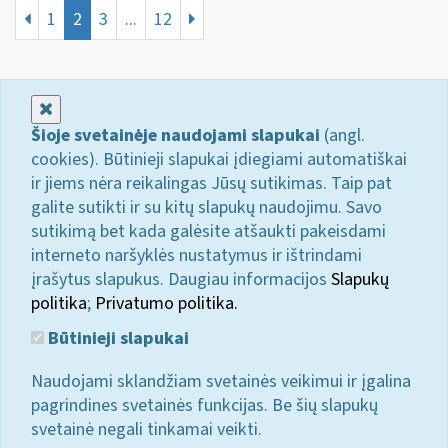
1
2
3
...
12
Uždaryti
Šioje svetainėje naudojami slapukai
(angl.
cookies). Būtinieji slapukai įdiegiami automatiškai
ir jiems nėra reikalingas Jūsų sutikimas. Taip pat
galite sutikti ir su kitų slapukų naudojimu. Savo
sutikimą bet kada galėsite atšaukti pakeisdami
interneto naršyklės nustatymus ir ištrindami
įrašytus slapukus. Daugiau informacijos
Slapukų
politika
;
Privatumo politika.
Būtinieji slapukai
Naudojami sklandžiam svetainės veikimui ir įgalina
pagrindines svetainės funkcijas. Be šių slapukų
svetainė negali tinkamai veikti.