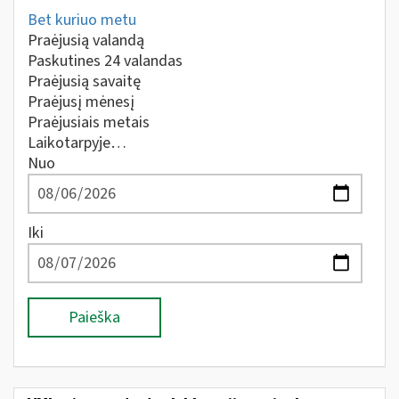
Bet kuriuo metu
Praėjusią valandą
Paskutines 24 valandas
Praėjusią savaitę
Praėjusį mėnesį
Praėjusiais metais
Laikotarpyje…
Nuo
Iki
Paieška