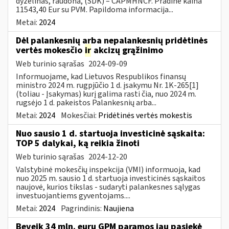
dyzelinas, raudona, (SDK) – CAPMHNCF. Pradinė kaina
11543,40 Eur su PVM. Papildoma informacija...
Metai:
2024
Dėl palankesnių arba nepalankesnių pridėtinės
vertės mokesčio
ir
akcizų grąžinimo
Web turinio sąrašas
2024-09-09
Informuojame, kad Lietuvos Respublikos finansų
ministro 2024 m. rugpjūčio 1 d. įsakymu Nr. 1K-265[1]
(toliau - Įsakymas) kurį galima rasti čia, nuo 2024 m.
rugsėjo 1 d. pakeistos Palankesnių arba...
Metai:
2024
Mokesčiai:
Pridėtinės vertės mokestis
Nuo sausio 1 d. startuoja investicinė sąskaita:
TOP 5 dalykai, ką reikia žinoti
Web turinio sąrašas
2024-12-20
Valstybinė mokesčių inspekcija (VMI) informuoja, kad
nuo 2025 m. sausio 1 d. startuoja investicinės sąskaitos
naujovė, kurios tikslas - sudaryti palankesnes sąlygas
investuojantiems gyventojams....
Metai:
2024
Pagrindinis:
Naujiena
Beveik 34 mln. eurų GPM paramos jau pasiekė