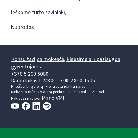
Ieškome turto savininkų
Nuorodos
Konsultacijos mokesčių klausimais ir paslaugos
gyventojams:
+370 5 260 5060
Darbo laikas: I-IV 8.00-17.00, V 8.00-15.45.
Prieššventinę dieną - viena valanda trumpiau.
Kiekvieno mėnesio antrą penktadienį 8.00 val. - 12.00 val.
Mano VMI
Paklausimas per