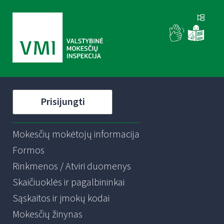
Prisijungti
Mokesčių mokėtojų informacija
Formos
Rinkmenos / Atviri duomenys
Skaičiuoklės ir pagalbininkai
Sąskaitos ir įmokų kodai
Mokesčių žinynas