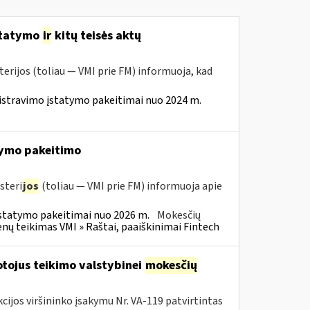
statymo
ir
kitų teisės aktų
erijos (toliau — VMI prie FM) informuoja, kad
istravimo įstatymo pakeitimai nuo 2024 m.
ymo pakeitimo
steri
jos
(toliau — VMI prie FM) informuoja apie
statymo pakeitimai nuo 2026 m.
Mokesčių
 teikimas VMI » Raštai, paaiškinimai Fintech
tojus teikimo valstybinei
mokesčių
cijos viršininko įsakymu Nr. VA-119 patvirtintas