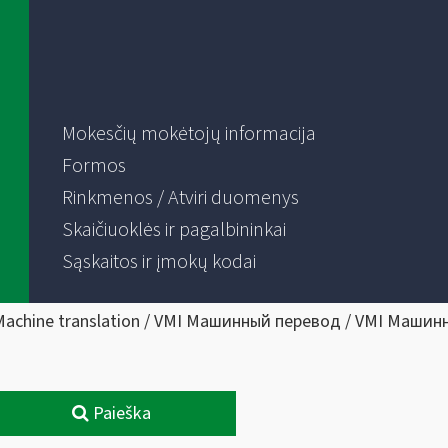
Mokesčių mokėtojų informacija
Formos
Rinkmenos / Atviri duomenys
Skaičiuoklės ir pagalbininkai
Sąskaitos ir įmokų kodai
Machine translation / VMI Машинный перевод / VMI Машин
Paieška