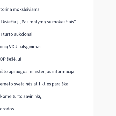
ktorina moksleiviams
I kviečia į „Pasimatymą su mokesčiais“
I turto aukcionai
onių VDU palyginimas
OP šešėliui
ašto apsaugos ministerijos informacija
terneto svetainės atitikties paraiška
škome turto savininkų
orodos