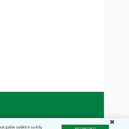
Uždar
t galite sutikti ir su kitų