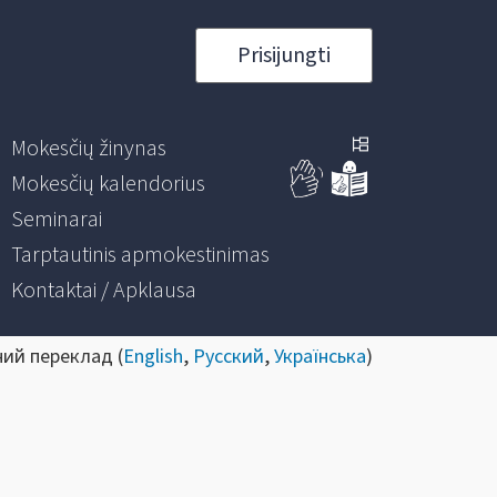
Prisijungti
Mokesčių žinynas
Mokesčių kalendorius
Seminarai
Tarptautinis apmokestinimas
Kontaktai / Apklausa
ний переклад (
English
,
Русский
,
Українська
)