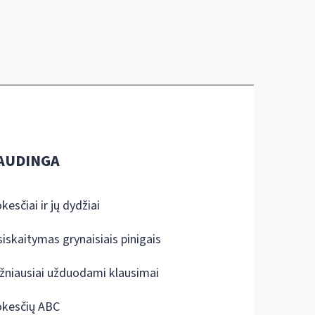
AUDINGA
kesčiai ir jų dydžiai
siskaitymas grynaisiais pinigais
žniausiai užduodami klausimai
kesčių ABC