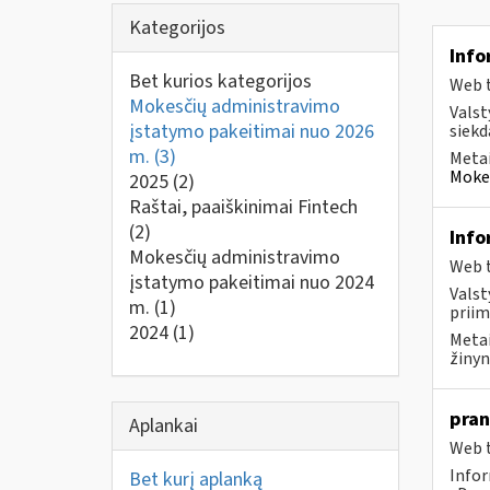
Kategorijos
Info
Bet kurios kategorijos
Web t
Mokesčių administravimo
Valst
įstatymo pakeitimai nuo 2026
siekd
m.
(3)
Metai
Mokes
2025
(2)
Raštai, paaiškinimai Fintech
(2)
Info
Mokesčių administravimo
Web t
įstatymo pakeitimai nuo 2024
Valst
m.
(1)
priim
2024
(1)
Metai
žinyn
pran
Aplankai
Web t
Infor
Bet kurį aplanką