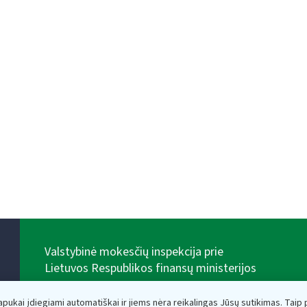
Valstybinė mokesčių inspekcija prie
Lietuvos Respublikos finansų ministerijos
Biudžetinė įstaiga. Juridinio asmens kodas — 188659752,
adresas: Vasario 16-osios g. 14, 01107 Vilnius, Lietuva,
lapukai įdiegiami automatiškai ir jiems nėra reikalingas Jūsų sutikimas. Taip pa