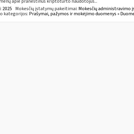
enų apie praneštinus kriptoturto naudotojus...
:
2025
Mokesčių įstatymų pakeitimai:
Mokesčių administravimo į
o kategorijos:
Prašymai, pažymos ir mokėjimo duomenys » Duomenų