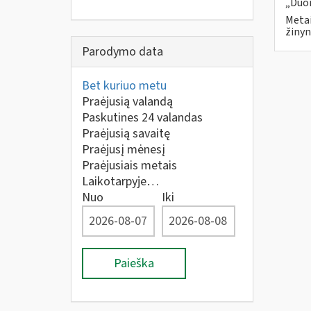
„Duom
Metai
žinyn
Parodymo data
Bet kuriuo metu
Praėjusią valandą
Paskutines 24 valandas
Praėjusią savaitę
Praėjusį mėnesį
Praėjusiais metais
Laikotarpyje…
Nuo
Iki
Paieška