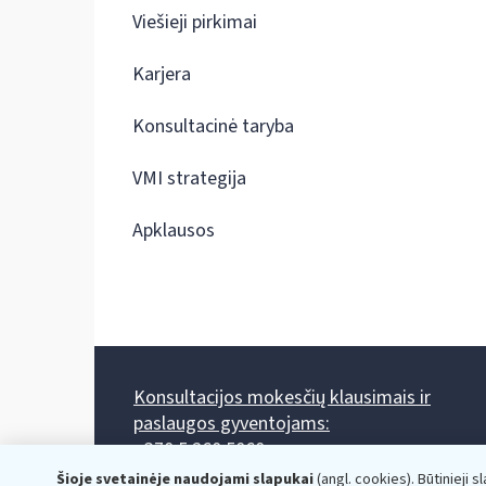
Viešieji pirkimai
Karjera
Konsultacinė taryba
VMI strategija
Apklausos
Konsultacijos mokesčių klausimais ir
paslaugos gyventojams:
+370 5 260 5060
Darbo laikas: I-IV 8.00-17.00, V 8.00-15.45.
Šioje svetainėje naudojami slapukai
(angl. cookies). Būtinieji s