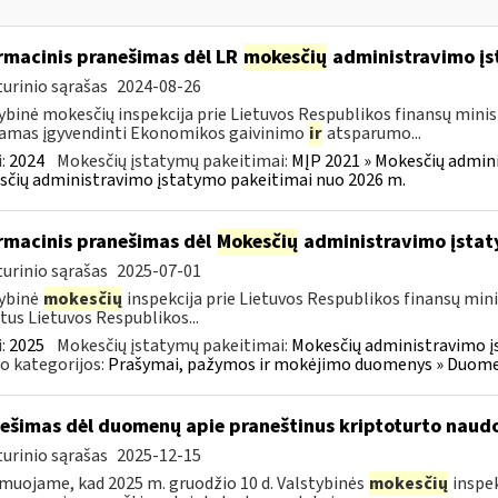
rmacinis pranešimas dėl LR
mokesčių
administravimo į
urinio sąrašas
2024-08-26
ybinė mokesčių inspekcija prie Lietuvos Respublikos finansų minist
amas įgyvendinti Ekonomikos gaivinimo
ir
atsparumo...
:
2024
Mokesčių įstatymų pakeitimai:
MĮP 2021 » Mokesčių admin
čių administravimo įstatymo pakeitimai nuo 2026 m.
rmacinis pranešimas dėl
Mokesčių
administravimo įstat
urinio sąrašas
2025-07-01
ybinė
mokesčių
inspekcija prie Lietuvos Respublikos finansų mini
tus Lietuvos Respublikos...
:
2025
Mokesčių įstatymų pakeitimai:
Mokesčių administravimo į
o kategorijos:
Prašymai, pažymos ir mokėjimo duomenys » Duomenų
ešimas dėl duomenų apie praneštinus kriptoturto naudo
urinio sąrašas
2025-12-15
muojame, kad 2025 m. gruodžio 10 d. Valstybinės
mokesčių
inspek