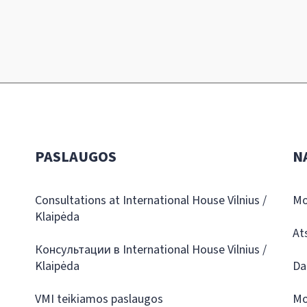
PASLAUGOS
N
Consultations at International House Vilnius /
Mo
Klaipėda
At
Консультации в International House Vilnius /
Klaipėda
Da
VMI teikiamos paslaugos
Mo