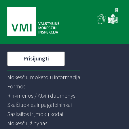
Prisijungti
Mokesčių mokėtojų informacija
Formos
Rinkmenos / Atviri duomenys
Skaičiuoklės ir pagalbininkai
Sąskaitos ir įmokų kodai
Mokesčių žinynas