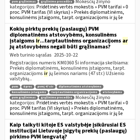
Mokesčių žinyno
pvm grąžinimas
grąžinimo procedūra
kategorijos:
Pridėtinės vertės mokestis » PVM tarifai » 0
proc. PVM tarifas (VI skyrius) » Prekės diplomatinėms,
konsulinėms įstaigoms, tarpt. organizacijoms ir jų še
Kokių pirktų prekių (paslaugų) PVM
diplomatinėms atstovybėms, konsulinėms
įstaigoms
ir
...tarptautinėms organizacijoms
ar
jų atstovybėms negali būti grąžinamas?
Web turinio sąrašas
2025-10-22
Registracijos numeris KM0360 Ši informacija skelbiama:
Prekės diplomatinėms, konsulinėms įstaigoms, tarpt.
organizacijoms
ir
jų šeimos nariams (47 str.) Užsienio
valstybių...
pvm
0 proc
pvmį 47 str
diplomatinėms atstovybėms
konsulinėms įstaigoms
tarptautinėms organizacijoms
atstovybėms
Mokesčių žinyno
pvm grąžinimas
grąžinimo procedūra
kategorijos:
Pridėtinės vertės mokestis » PVM tarifai » 0
proc. PVM tarifas (VI skyrius) » Prekės diplomatinėms,
konsulinėms įstaigoms, tarpt. organizacijoms ir jų še
Kaip taikyti kitoje ES valstybėje įsikūrusiai ES
institucijai Lietuvoje įsigytų prekių (paslaugų)
pirkimo PVM lengvatą?