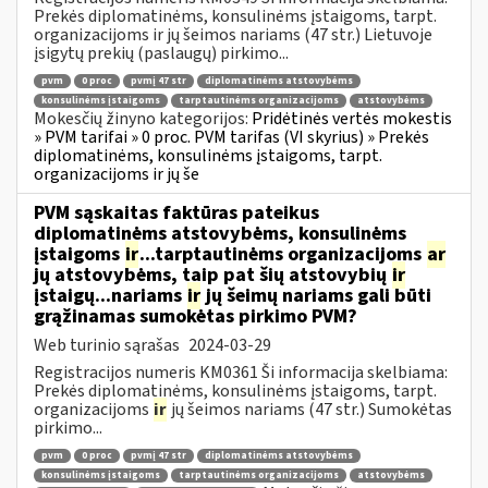
Prekės diplomatinėms, konsulinėms įstaigoms, tarpt.
organizacijoms ir jų šeimos nariams (47 str.) Lietuvoje
įsigytų prekių (paslaugų) pirkimo...
pvm
0 proc
pvmį 47 str
diplomatinėms atstovybėms
konsulinėms įstaigoms
tarptautinėms organizacijoms
atstovybėms
Mokesčių žinyno kategorijos:
Pridėtinės vertės mokestis
» PVM tarifai » 0 proc. PVM tarifas (VI skyrius) » Prekės
diplomatinėms, konsulinėms įstaigoms, tarpt.
organizacijoms ir jų še
PVM sąskaitas faktūras pateikus
diplomatinėms atstovybėms, konsulinėms
įstaigoms
ir
...tarptautinėms organizacijoms
ar
jų atstovybėms, taip pat šių atstovybių
ir
įstaigų...nariams
ir
jų šeimų nariams gali būti
grąžinamas sumokėtas pirkimo PVM?
Web turinio sąrašas
2024-03-29
Registracijos numeris KM0361 Ši informacija skelbiama:
Prekės diplomatinėms, konsulinėms įstaigoms, tarpt.
organizacijoms
ir
jų šeimos nariams (47 str.) Sumokėtas
pirkimo...
pvm
0 proc
pvmį 47 str
diplomatinėms atstovybėms
konsulinėms įstaigoms
tarptautinėms organizacijoms
atstovybėms