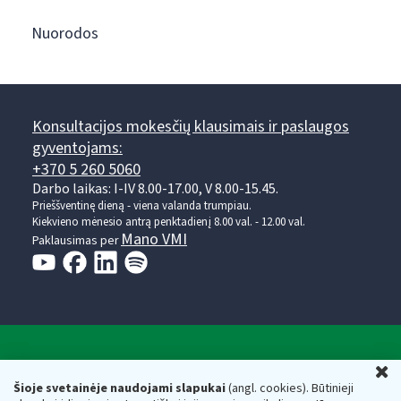
Nuorodos
Konsultacijos mokesčių klausimais ir paslaugos
gyventojams:
+370 5 260 5060
Darbo laikas: I-IV 8.00-17.00, V 8.00-15.45.
Prieššventinę dieną - viena valanda trumpiau.
Kiekvieno mėnesio antrą penktadienį 8.00 val. - 12.00 val.
Mano VMI
Paklausimas per
Valstybinė mokesčių inspekcija prie Lietuvos
U
Respublikos finansų ministerijos
Šioje svetainėje naudojami slapukai
(angl. cookies). Būtinieji