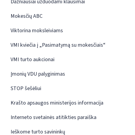
Dažniausiai užduodami klausimai
Mokesčių ABC
Viktorina moksleiviams
VMI kviečia į „Pasimatymą su mokesčiais“
VMI turto aukcionai
Įmonių VDU palyginimas
STOP šešėliui
Krašto apsaugos ministerijos informacija
Interneto svetainės atitikties paraiška
Ieškome turto savininkų