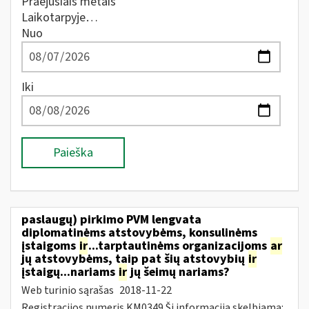
Praėjusiais metais
Laikotarpyje…
Nuo
Iki
Paieška
paslaugų) pirkimo PVM lengvata
diplomatinėms atstovybėms, konsulinėms
įstaigoms
ir
...tarptautinėms organizacijoms
ar
jų atstovybėms, taip pat šių atstovybių
ir
įstaigų...nariams
ir
jų šeimų nariams?
Web turinio sąrašas
2018-11-22
Registracijos numeris KM0349 Ši informacija skelbiama: