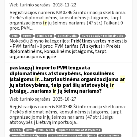
Web turinio sąrašas
2018-11-22
Registracijos numeris KM0346 Ši informacija skelbiama:
Prekės diplomatinėms, konsulinėms įstaigoms, tarpt.
organizacijoms
ir
jų šeimos nariams (47 str.) Taikant 0
proc. PVM...
pvm
0 proc
pvmį 47 str
es institucija
europos sąjungos institucija
Mokesčių žinyno kategorijos:
Pridėtinės vertės mokestis
» PVM tarifai » 0 proc. PVM tarifas (VI skyrius) » Prekės
diplomatinėms, konsulinėms įstaigoms, tarpt.
organizacijoms ir jų še
paslaugų) importo PVM lengvata
diplomatinėms atstovybėms, konsulinėms
įstaigoms
ir
...tarptautinėms organizacijoms
ar
jų atstovybėms, taip pat šių atstovybių
ir
įstaigų...nariams
ir
jų šeimų nariams?
Web turinio sąrašas
2025-10-27
Registracijos numeris KM0348 Ši informacija skelbiama:
Prekės diplomatinėms, konsulinėms įstaigoms, tarpt.
organizacijoms ir jų šeimos nariams (47 str.) Jeigu
atstovybės į Lietuvą importuoja...
0 proc.
pvm
pvmį 47 str
diplomatinėms atstovybėms
konsulinėms įstaigoms
tarptautinėms organizacijoms
atstovybėms