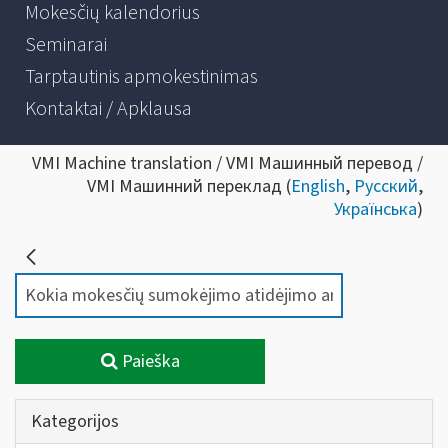
Mokesčių kalendorius
Seminarai
Tarptautinis apmokestinimas
Kontaktai / Apklausa
VMI Machine translation / VMI Машинный перевод /
VMI Машинний переклад (
English
,
Русский
,
Українська
)
Paieška
Kategorijos