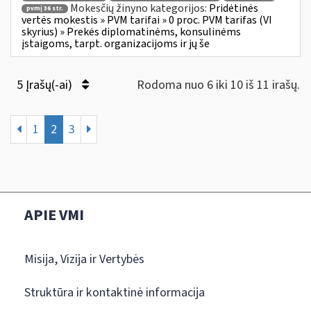
Mokesčių žinyno kategorijos:
Pridėtinės
pvmį 36 str.
vertės mokestis » PVM tarifai » 0 proc. PVM tarifas (VI
skyrius) » Prekės diplomatinėms, konsulinėms
įstaigoms, tarpt. organizacijoms ir jų še
5 Įrašų(-ai)
Rodoma nuo 6 iki 10 iš 11 irašų.
1
2
3
APIE VMI
Misija, Vizija ir Vertybės
Struktūra ir kontaktinė informacija