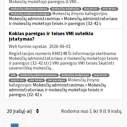
Mokesčių mokėtojo pareigos iš VMI...
mokesčių administravimas
mokesčių mokėtojas
maį 36 str.
maį 40 str.
Mokesčių žinyno kategorijos:
mokesčių mokėtojo pareigos
Mokesčių administravimas » Mokesčių administratoriaus
ir mokesčių mokėtojo teisės ir pareigos (32-42 s
Kokias pareigas
ir
teises VMI suteikia
įstatymas?
Web turinio sąrašas
2026-06-02
Registracijos numeris KM0148 Ši informacija skelbiama:
Mokesčių administratoriaus ir mokesčių mokėtojo teisės
ir pareigos (32-42 str.) VMI pareigos VMI teisės Skatinti
savanorišką mokesčių...
vmi
mokesčių administravimas
mokesčių mokėtojas
maį 32 str.
Mokesčių žinyno
maį 33 str.
vmi teisės
vmi pareigos
kategorijos:
Mokesčių administravimas » Mokesčių
administratoriaus ir mokesčių mokėtojo teisės ir
pareigos (32-42 s
20 Įrašų(-ai)
Rodoma nuo 1 iki 9 iš 9 irašų.