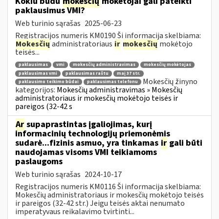
Kokiu būdu
mokesčių
mokėtojai gali pateikti
paklausimus VMI?
Web turinio sąrašas
2025-06-23
Registracijos numeris KM0190 Ši informacija skelbiama:
Mokesčių
administratoriaus
ir
mokesčių
mokėtojo
teisės...
paklausimas
vmi
mokesčių administravimas
mokesčių mokėtojas
paklausimas vmi
paklausimas raštu
maį 37 str.
Mokesčių žinyno
paklausimo teikimo būdai
paklausimas telefonu
kategorijos:
Mokesčių administravimas » Mokesčių
administratoriaus ir mokesčių mokėtojo teisės ir
pareigos (32-42 s
Ar
supaprastintas įgaliojimas, kurį
informacinių technologijų priemonėmis
sudarė...fizinis asmuo, yra tinkamas
ir
gali būti
naudojamas visoms VMI teikiamoms
paslaugoms
Web turinio sąrašas
2024-10-17
Registracijos numeris KM0116 Ši informacija skelbiama:
Mokesčių administratoriaus ir mokesčių mokėtojo teisės
ir pareigos (32-42 str.) Jeigu teisės aktai nenumato
imperatyvaus reikalavimo tvirtinti...