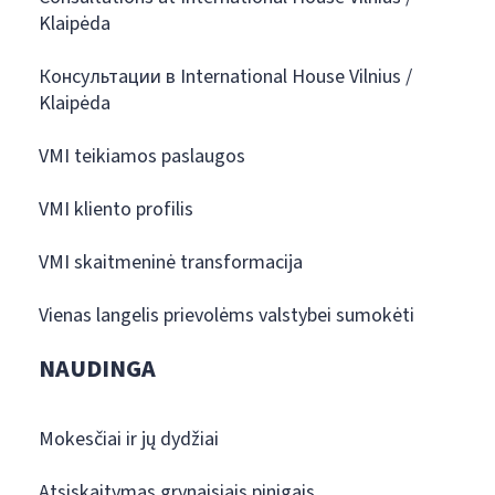
Klaipėda
Консультации в International House Vilnius /
Klaipėda
VMI teikiamos paslaugos
VMI kliento profilis
VMI skaitmeninė transformacija
Vienas langelis prievolėms valstybei sumokėti
NAUDINGA
Mokesčiai ir jų dydžiai
Atsiskaitymas grynaisiais pinigais