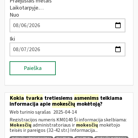
Praėjusiais metais
Laikotarpyje…
Nuo
Iki
Paieška
Kokia
tvarka
tretiesiems
asmenims
teikiama
informacija apie
mokesčių
mokėtoją?
Web turinio sąrašas
2025-04-14
Registracijos numeris KM0140 Ši informacija skelbiama:
Mokesčių
administratoriaus ir
mokesčių
mokėtojo
teisės ir pareigos (32-42 str.) Informacija...