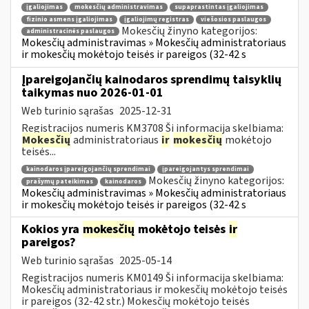
įgaliojimas
mokesčių administravimas
supaprastintas įgaliojimas
fizinio asmens įgaliojimas
įgaliojimų registras
viešosios paslaugos
Mokesčių žinyno kategorijos:
administracinės paslaugos
Mokesčių administravimas » Mokesčių administratoriaus
ir mokesčių mokėtojo teisės ir pareigos (32-42 s
Įpareigojančių kainodaros sprendimų taisyklių
taikymas nuo 2026-01-01
Web turinio sąrašas
2025-12-31
Registracijos numeris KM3708 Ši informacija skelbiama:
Mokesčių
administratoriaus
ir
mokesčių
mokėtojo
teisės...
kainodaros įpareigojančių sprendimai
įpareigojantys sprendimai
Mokesčių žinyno kategorijos:
prašymų pateikimas
kainodaros
Mokesčių administravimas » Mokesčių administratoriaus
ir mokesčių mokėtojo teisės ir pareigos (32-42 s
Kokios yra
mokesčių
mokėtojo teisės
ir
pareigos?
Web turinio sąrašas
2025-05-14
Registracijos numeris KM0149 Ši informacija skelbiama:
Mokesčių administratoriaus ir mokesčių mokėtojo teisės
ir pareigos (32-42 str.) Mokesčių mokėtojo teisės