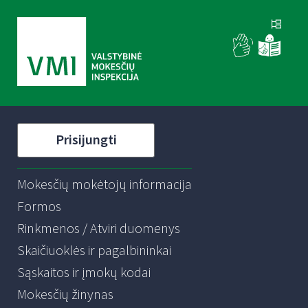
Prisijungti
Mokesčių mokėtojų informacija
Formos
Rinkmenos / Atviri duomenys
Skaičiuoklės ir pagalbininkai
Sąskaitos ir įmokų kodai
Mokesčių žinynas