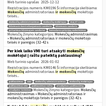
Web turinio sąrašas
2025-12-12
Registracijos numeris KM0196 Ši informacija skelbiama:
Mokesčių
administratoriaus
ir
mokesčių
mokėtojo
teisės...
mokesčių administravimas
mokesčių mokėtojas
maį 37-1 str.
būsimasis kontroliuojamasis sandoris
būsimasis sandoris
pritarimas būsimajam sandoriui
kainodaros principų suderinimas
Mokesčių žinyno kategorijos:
Mokesčių administravimas
» Mokesčių administratoriaus ir mokesčių mokėtojo
teisės ir pareigos (32-42 s
Per kiek laiko VMI turi atsakyti
mokesčių
mokėtojui į raštu pateiktą paklausimą?
Web turinio sąrašas
2026-01-02
Registracijos numeris KM0146 Ši informacija skelbiama:
Mokesčių
administratoriaus
ir
mokesčių
mokėtojo
teisės...
paklausimas
vmi
mokesčių administravimas
mokesčių mokėtojas
paklausimas vmi
paklausimas raštu
atsakymas į paklausimą
Mokesčių žinyno kategorijos:
Mokesčių
atsakymo terminas
administravimas » Mokesčių administratoriaus ir
mokesčių mokėtojo teisės ir pareigos (32-42 s