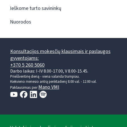
Ieškome turto savininkų
Nuorodos
Konsultacijos mokesčių klausimais ir paslaugos
gyventojams:
+370 5 260 5060
Darbo laikas: I-IV 8.00-17.00, V 8.00-15.45.
Prieššventinę dieną - viena valanda trumpiau.
Kiekvieno mėnesio antrą penktadienį 8.00 val. - 12.00 val.
Mano VMI
Paklausimas per