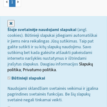
1
Uždaryti
Šioje svetainėje naudojami slapukai
(angl.
cookies). Būtinieji slapukai įdiegiami automatiškai
ir jiems nėra reikalingas Jūsų sutikimas. Taip pat
galite sutikti ir su kitų slapukų naudojimu. Savo
sutikimą bet kada galėsite atšaukti pakeisdami
interneto naršyklės nustatymus ir ištrindami
įrašytus slapukus. Daugiau informacijos
Slapukų
politika
;
Privatumo politika.
Būtinieji slapukai
Naudojami sklandžiam svetainės veikimui ir įgalina
pagrindines svetainės funkcijas. Be šių slapukų
svetainė negali tinkamai veikti.