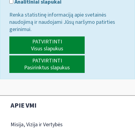
Analitiniai slapukai
Renka statistinę informaciją apie svetainės
naudojimą ir naudojami Jūsų naršymo patirties
gerinimui.
PATVIRTINTI
Visus slapukus
PATVIRTINTI
Pasirinktus slapukus
APIE VMI
Misija, Vizija ir Vertybės