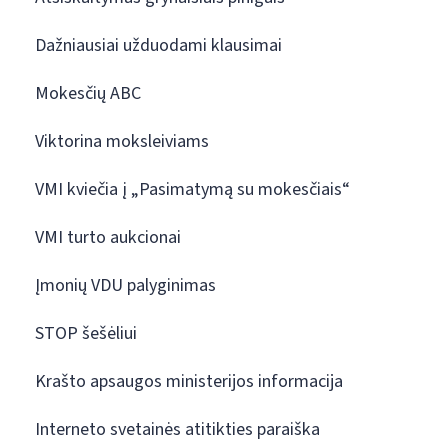
Dažniausiai užduodami klausimai
Mokesčių ABC
Viktorina moksleiviams
VMI kviečia į „Pasimatymą su mokesčiais“
VMI turto aukcionai
Įmonių VDU palyginimas
STOP šešėliui
Krašto apsaugos ministerijos informacija
Interneto svetainės atitikties paraiška