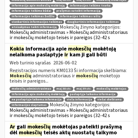
mokesčių administravimas
maį 38 str.
maį 39 str.
mokesčių mokėtojas
informacija apie mokesčių mokėtoją
informacijos teikimo tvarka
informacijos teikimo būdai
prašymas suteikti informaciją
informacijos teikimas žodžiu
informacijos teikimas raštu
vienkartinis informacijos teikimas
daugkartinis informacijos teikimas
Mokesčių žinyno kategorijos:
atsisakymas teikti informaciją
Mokesčių administravimas » Mokesčių administratoriaus
ir mokesčių mokėtojo teisės ir pareigos (32-42 s
Kokia
informacija apie
mokesčių
mokėtoją
nelaikoma paslaptyje
ir
kam ji gali būti
Web turinio sąrašas
2026-06-02
Registracijos numeris KM0133 Ši informacija skelbiama:
Mokesčių
administratoriaus ir
mokesčių
mokėtojo
teisės ir pareigos...
mokesčių administravimas
maį 38 str.
maį 39 str.
mokesčių mokėtojas
informacija apie mokesčių mokėtoją
paslaptyje laikoma informacija
ne paslaptyje laikoma informacija
vieša informacija
viešai skelbiama
Mokesčių žinyno kategorijos:
informacijos slaptumas
Mokesčių administravimas » Mokesčių administratoriaus
ir mokesčių mokėtojo teisės ir pareigos (32-42 s
Ar
gali
mokesčių
mokėtojas pateikti prašymą
dėl
mokesčių
teisės aktų nuostatų taikymo