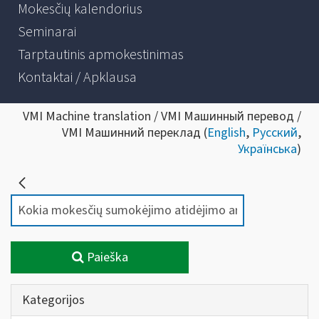
Mokesčių kalendorius
Seminarai
Tarptautinis apmokestinimas
Kontaktai / Apklausa
VMI Machine translation / VMI Машинный перевод /
VMI Машинний переклад (
English
,
Русский
,
Українська
)
Paieška
Kategorijos